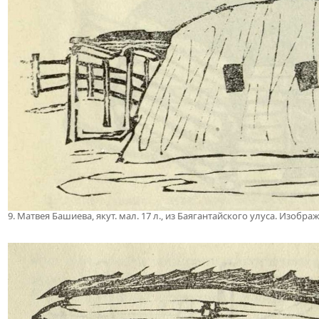
9. Матвея Башиева, якут. мал. 17 л., из Баягантайского улуса. Изоб