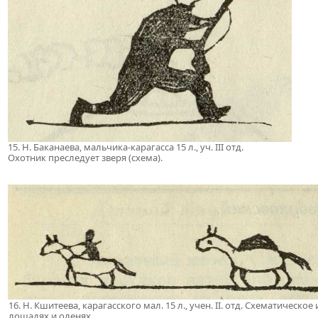
15. Н. Баканаева, мальчика-карагасса 15 л., уч. III отд.
Охотник преследует зверя (схема).
16. Н. Кшитеева, карагасского мал. 15 л., учен. II. отд. Схематичес
лошадях и оленях.