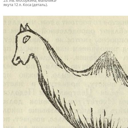
23. Ив. Мосоркина, мальчика-
якута 12 л. Коса (деталь).