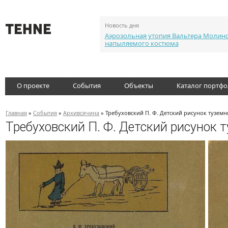
Новость дня
Аэрозольная утопия Вальтера Молин
напыляемого костюма
О проекте
События
Объекты
Каталог портф
Главная
»
События
»
Архивсячина
» Требуховский П. Ф. Детский рисунок тузем
Требуховский П. Ф. Детский рисунок 