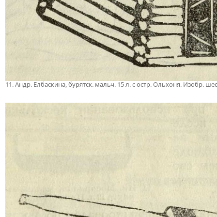
11. Андр. Елбаскина, бурятск. мальч. 15 л. с остр. Ольхоня. Изобр. 