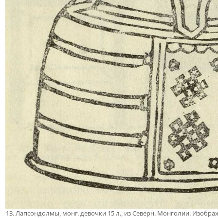
13. Лапсондолмы, монг. девочки 15 л., из Северн. Монголии. Изобр