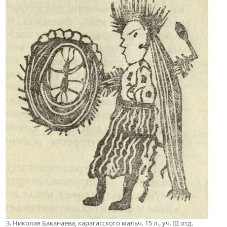
3. Николая Баканаева, карагасского мальч. 15 л., уч. III отд.