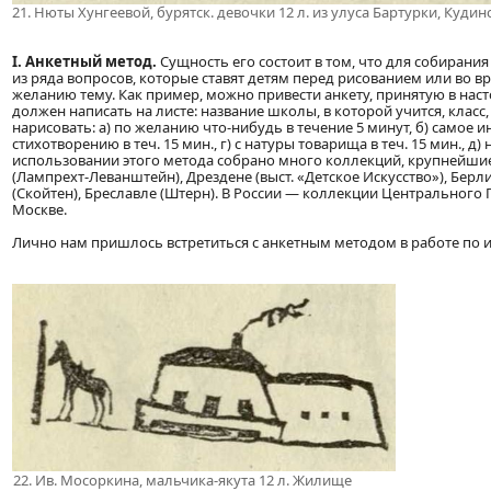
21. Нюты Хунгеевой, бурятск. девочки 12 л. из улуса Бартурки, Кудин
I. Анкетный метод.
Сущность его состоит в том, что для собиран
из ряда вопросов, которые ставят детям перед рисованием или во в
желанию тему. Как пример, можно привести анкету, принятую в н
должен написать на листе: название школы, в которой учится, класс,
нарисовать: а) по желанию что-нибудь в течение 5 минут, б) самое 
стихотворению в теч. 15 мин., г) с натуры товарища в теч. 15 мин., 
использовании этого метода собрано много коллекций, крупнейшие
(Лампрехт-Леванштейн), Дрездене (выст. «Детское Искусство»), Берл
(Скойтен), Бреславле (Штерн). В России — коллекции Центрального
Москве.
Лично нам пришлось встретиться с анкетным методом в работе по и
22. Ив. Мосоркина, мальчика-якута 12 л. Жилище