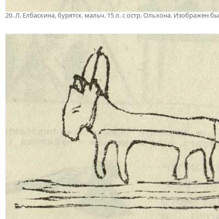
20. Л. Елбаскина, бурятск. мальч. 15 л. с остр. Ольхона. Изображен