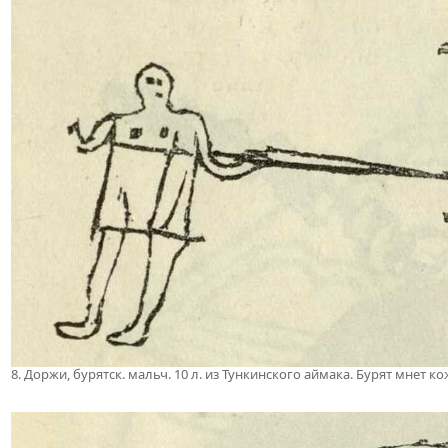
8. Доржи, бурятск. мальч. 10 л. из Тункинского аймака. Бурят мнет