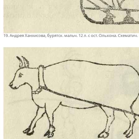
19. Андрея Ханхисова, бурятск. мальч. 12 л. с ост. Ольхона. Схематич.