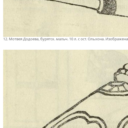
12. Мотвея Додоева, бурятск. мальч. 10 л. с ост. Ольхона. Изображе