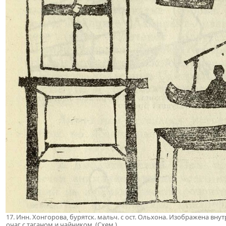
17. Инн. Хонгорова, бурятск. мальч. с ост. Ольхона. Изображена вну
очаг с таганом и чайником. (Схем.).