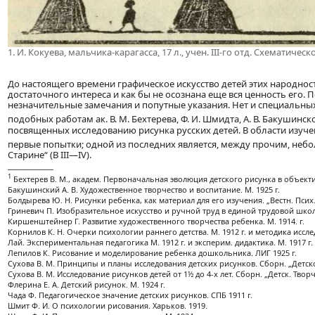
1. И. Кокуева, мальчика-карагасса, 17 л., учен. III-го отд. Схематич
До настоящего времени графическое искусство детей этих народнос
достаточного интереса и как бы не осознана еще вся ценность его. П
незначительные замечания и попутные указания. Нет и специальны
подобных работам ак. В. М. Бехтерева, Ф. И. Шмидта, А. В. Бакушинско
посвященных исследованию рисунка русских детей. В области изуче
первые попытки; одной из последних является, между прочим, небо
Старине“ (В III—IV).
_____________
1
Бехтерев В. М., академ. Первоначальная эволюция детского рисунка в объекти
Бакушинский А. В. Художественное творчество и воспитание. М. 1925 г.
Болдырева Ю. Н. Рисунки ребенка, как материал для его изучения. „Вестн. Псих.
Гриневич П. Изобразительное искусство и ручной труд в единой трудовой школе
Киршенштейнер Г. Развитие художественного творчества ребенка. М. 1914. г.
Корнилов К. Н. Очерки психологии раннего детства. М. 1912 г. и методика иссле
Лай. Экспериментальная педагогика М. 1912 г. и эксперим. дидактика. М. 1917 г.
Лепилов К. Рисование и моделирование ребенка дошкольника. ЛИГ 1925 г.
Сухова В. М. Принципы и планы исследования детских рисунков. Сборн. „Детско
Сухова В. М. Исследование рисунков детей от 1½ до 4-х лет. Сборн. „Детск. Творч
Флерина Е. А. Детский рисунок. М. 1924 г.
Чада Ф. Педагогическое значение детских рисунков. СПБ 1911 г.
Шмит Ф. И. О психологии рисования. Харьков. 1919.