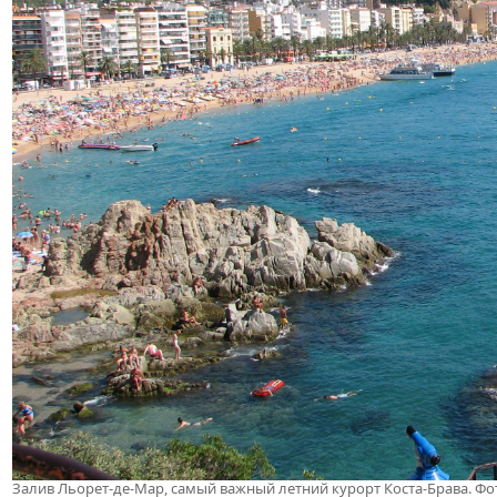
Залив Льорет-де-Мар, самый важный летний курорт Коста-Брава. Фот