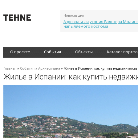
Новость дня
Аэрозольная утопия Вальтера Молин
напыляемого костюма
О проекте
События
Объекты
Каталог портф
Главная
»
События
»
Архивсячина
» Жилье в Испании: как купить недвижимость
Жилье в Испании: как купить недвиж