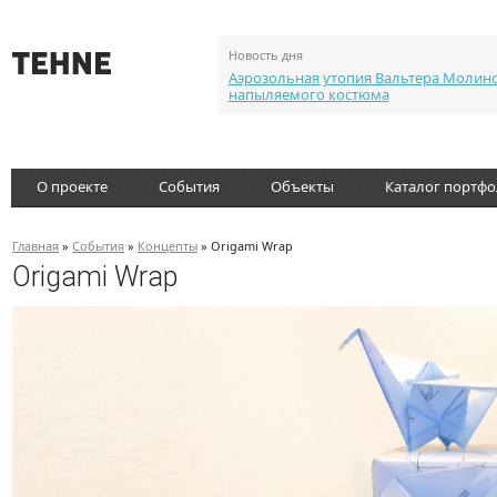
Новость дня
Аэрозольная утопия Вальтера Молин
напыляемого костюма
О проекте
События
Объекты
Каталог портф
Главная
»
События
»
Концепты
» Origami Wrap
Origami Wrap