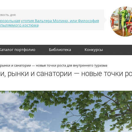
вость дня
розольная утопия Вальтера Молино, или Философия
апыляемого костюма
Каталог портфолио
Библиотека
Конкурсы
 рынки и санатории — новые точки роста для внутреннего туризма
, рынки и санатории — новые точки р