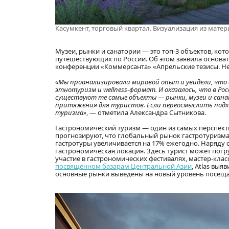
Касумкент, торговый квартал. Визуализация из мате
Музеи, рынки и санатории — это топ-3 объектов, кот
путешествующих по России. Об этом заявила основат
конференции «Коммерсанта» «Апрельские тезисы. Н
«Мы проанализировали мировой опыт и увидели, что
этнотуризм и wellness-формат. И оказалось, что в Ро
существуют те самые объекты — рынки, музеи и сана
притяжения для туристов. Если переосмыслить подх
туризма»
, — отметила Александра Сытникова.
Гастрономический туризм — один из самых перспектив
прогнозируют, что глобальный рынок гастротуризма вы
гастротуры увеличивается на 17% ежегодно. Наряду
гастрономическая локация. Здесь турист может погр
участие в гастрономических фестивалях, мастер-клас
посвящённом базарам Центральной Азии
, Atlas вы
основные рынки выведены на новый уровень посеща