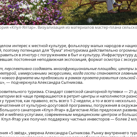
ория «Кпул-Ялтар». Визуализация из материалов мастер-плана сельск
целом интерес к местной культуре, фольклору малых народов и нацио
й, поэтому потенциал для “бума” этнотуризма действительно огромн
равиться в этнотур с погружением в быт и культуру. Инфраструктуру д
евшая: постоянная неподвижная экспозиция, формат осмотра с экску
ыт, перспективно создавать многофункциональные площадки, центры 
тектурой, иммерсивными экскурсиями, когда гости становятся главны
 нового формата мы предложили в рамках проекта развития сельской
ии»
, — подчеркнула Александра Сытникова.
овительного туризма. Стандарт советской санаторной путевки — 21-
натории всё чаще превращаются в ретрит-центры и наполняются разн
туристов, как правило, есть всего 1-2 недели, а то и всего несколько 
впечатления от культурно-досуговой программы, погружения в окруж
ебольшого санатория «Кпул-Ятар» в Дагестане Atlas предложил разви
ей и wellness-услугами, современным медицинским центром и больш
 Кпул-Ятар уже получил поддержку частных инвесторов — более 2 мл
ения «5 звёзд», уверена Александра Сытникова. Рынку внутреннего ту