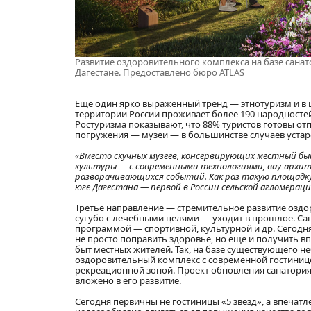
Развитие оздоровительного комплекса на базе санат
Дагестане. Предоставлено бюро ATLAS
Еще один ярко выраженный тренд — этнотуризм и в 
территории России проживает более 190 народносте
Ростуризма показывают, что 88% туристов готовы отп
погружения — музеи — в большинстве случаев устар
«Вместо скучных музеев, консервирующих местный б
культуры — с современными технологиями, вау-архи
разворачивающихся событий. Как раз такую площадку
юге Дагестана — первой в России сельской агломерац
Третье направление — стремительное развитие оздор
сугубо с лечебными целями — уходит в прошлое. Са
программой — спортивной, культурной и др. Сегодня у 
не просто поправить здоровье, но еще и получить 
быт местных жителей. Так, на базе существующего н
оздоровительный комплекс с современной гостиниц
рекреационной зоной. Проект обновления санатория
вложено в его развитие.
Сегодня первичны не гостиницы «5 звезд», а впечатл