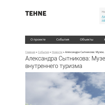
Но
Аэ
н
О проекте
События
Объекты
Главная
»
События
»
Новости
» Александра Сытникова: Музеи,
Александра Сытникова: Музеи
внутреннего туризма