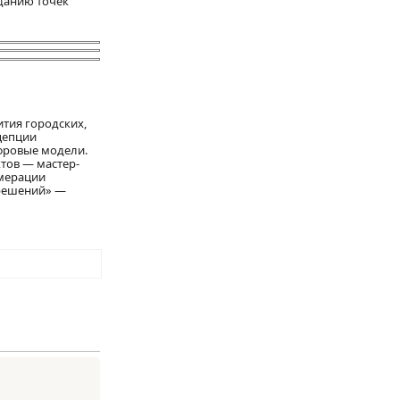
данию точек
ития городских,
цепции
фровые модели.
тов — мастер-
омерации
 решений» —