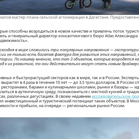
риалов мастер-плана сельской агломерации в Дагестане. Предоставлен
орые способны возродиться в новом качестве и привлечь поток турист
ель и генеральный директор консалтингового бюро Atlas Александра
едвижимость».
 сегодня в мире сложились три популярных направления — гастротури
ссии не только есть богатая фактура для развития этих направлений, 
тории. По нашему мнению, это топ-3 объектов, которые возродятся к
од к их развитию, то они действительно могут стать новым драйвер
ных и быстрорастущий секторов как в мире, так и в России. Эксперты
растет в 4 раза в течение 10 лет — до 3,5 трлн долларов. В России с
 с ресторанами, барами и кулинарными школами, рынки и базары — и
узиться в аутентичную среду, познакомиться с местной кухней и трад
сах, различных дегустациях. В своем недавнем
исследовательском про
явил инвестиционный и туристический потенциал таких объектов. В Мос
емости и прибыли, на очереди — региональные рынки России.