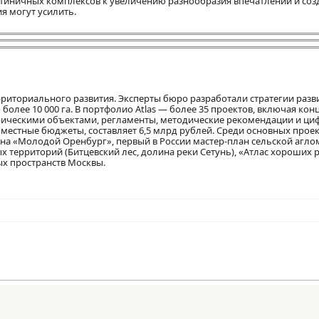
стиничных комплексов к увеличению разнообразия впечатлений и соз
я могут усилить.
рриториального развития. Эксперты бюро разработали стратегии разв
лее 10 000 га. В портфолио Atlas — более 35 проектов, включая кон
орическими объектами, регламенты, методические рекомендации и ци
местные бюджеты, составляет 6,5 млрд рублей. Среди основных проек
она «Молодой Оренбург», первый в России мастер-план сельской агл
ых территорий (Битцевский лес, долина реки Сетунь), «Атлас хороших
ых пространств Москвы.