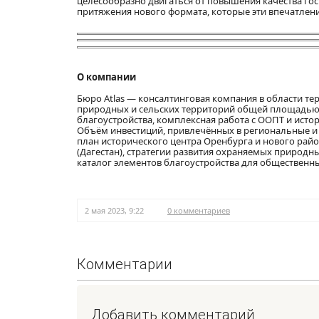
целесообразно двигаться от повышения качества го
притяжения нового формата, которые эти впечатлени
О компании
Бюро Atlas — консалтинговая компания в области те
природных и сельских территорий общей площадью бо
благоустройства, комплексная работа с ООПТ и ист
Объём инвестиций, привлечённых в региональные и 
план исторического центра Оренбурга и нового рай
(Дагестан), стратегии развития охраняемых природн
каталог элементов благоустройства для общественн
2 мая 2023, 9:22
0 комментариев
Комментарии
Добавить комментарий