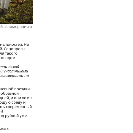
ой агломерации в
нальностей. На
ый. Соцопросы
ля такого
рсоводом.
этнической
ми участниками
 агломерации на
дневной поездки
ообразной
дней, и они хотят
ающую среду и
вать современный
ой
рд рублей уже
ризма