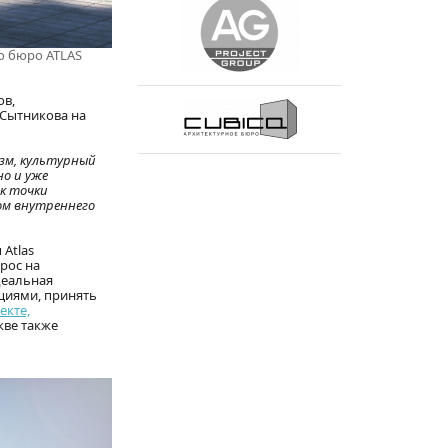
о бюро ATLAS
ов,
 Сытникова на
зм, культурный
но и уже
ак точки
ом внутреннего
 Atlas
прос на
деальная
ициями, принять
екте,
кве также