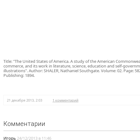
Title: "The United States of America. A study of the American Commonwealt
commerce, and its work in literature, science, education and self-governme
illustrations".
Author: SHALER, Nathaniel Southgate. Volume: 02. Page: 582.
Publishing: 1894.
21 декабря 2013, 2:03
1 комментарий
Комментарии
Игорь
24/12/2013 в 11:46