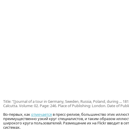
Title: "[Journal of a tour in Germany, Sweden, Russia, Poland, during ... 
Calcutta. Volume: 02. Page: 246. Place of Publishing: London. Date of Publ
Во-первых, как
отмечается
в пресс-релизе, большинство этих иллюст
преимущественно узкий круг специалистов, и таким образом иллю
широкого круга пользователей. Размещение их на Flickr вводит в се
системах.