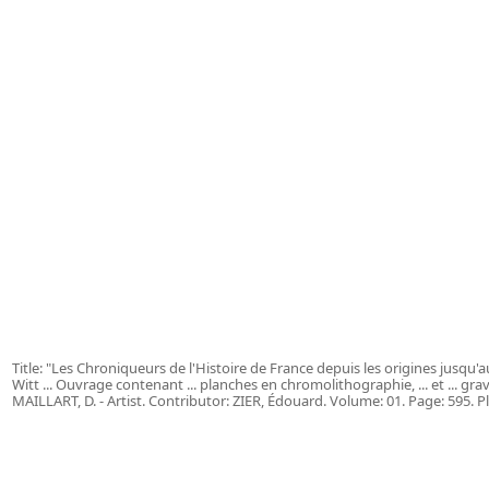
Title: "Les Chroniqueurs de l'Histoire de France depuis les origines jusqu'a
Witt ... Ouvrage contenant ... planches en chromolithographie, ... et ... gra
MAILLART, D. - Artist. Contributor: ZIER, Édouard. Volume: 01. Page: 595. Pl