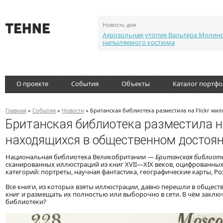
Новость дня
Аэрозольная утопия Вальтера Молин
напыляемого костюма
О проекте
События
Объекты
Каталог портф
Главная
»
События
»
Новости
» Британская библиотека разместила на Flickr м
Британская библиотека разместила на
находящихся в общественном достоя
Национальная библиотека Великобритании —
Британская библиот
сканированных иллюстраций из книг XVII—XIX веков, оцифрованны
категорий: портреты, научная фантастика, географические карты, Ро
Все книги, из которых взяты иллюстрации, давно перешли в обществ
книг и размещать их полностью или выборочно в сети. В чём заключ
библиотеки?