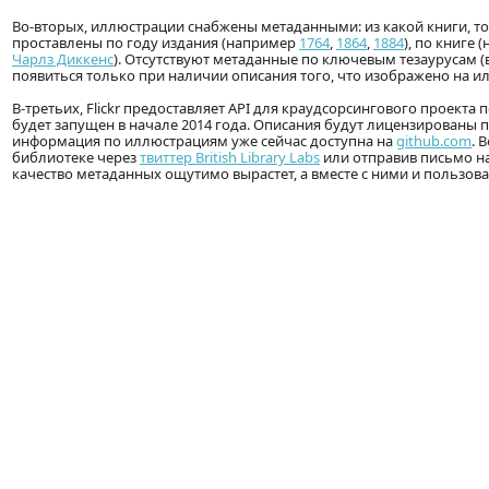
Во-вторых, иллюстрации снабжены метаданными: из какой книги, то
проставлены по году издания (например
1764
,
1864
,
1884
), по книге
Чарлз Диккенс
). Отсутствуют метаданные по ключевым тезаурусам (
появиться только при наличии описания того, что изображено на ил
В-третьих, Flickr предоставляет API для краудсорсингового проект
будет запущен в начале 2014 года. Описания будут лицензированы 
информация по иллюстрациям уже сейчас доступна на
github.com
. 
библиотеке через
твиттер British Library Labs
или отправив письмо н
качество метаданных ощутимо вырастет, а вместе с ними и пользов