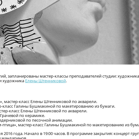
тий, запланированы мастер-классы преподавателей студии: художник
 и художника
Елены Штенниковой
.
я», мастер-класс Елены Штенниковой по акварели.
ер-класс Галины Бушмакиной по макетированию из бумаги.
астер-класс Елены Штенниковой по акварели.
 Грачевой по керамике.
 Ведерниковой по песочной анимации.
ом-птица», мастер-класс Галины Бушмакиной по макетированию из бум
я 2016 года. Начало в 19:00 часов. В программе закрытия: концерт гр
и мандаринов.