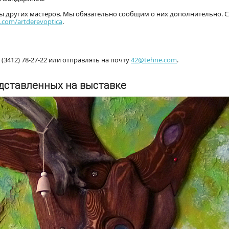
сы других мастеров. Мы обязательно сообщим о них дополнительно. С
.com/artderevoptica
.
(3412) 78-27-22 или отправлять на почту
42@tehne.com
.
едставленных на выставке