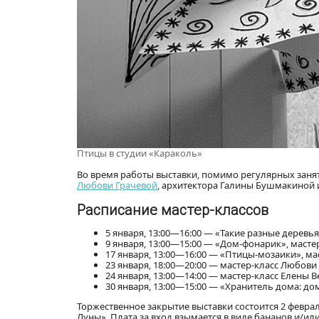
Птицы в студии «Караколь»
Во время работы выставки, помимо регулярных заня
Любови Грачевой
, архитектора Галины Бушмакиной
Расписание мастер-классов
5 января, 13:00—16:00 — «Такие разные деревь
9 января, 13:00—15:00 — «Дом-фонарик», маст
17 января, 13:00—16:00 — «Птицы-мозаики», м
23 января, 18:00—20:00 — мастер-класс Любови
24 января, 13:00—14:00 — мастер-класс Елены
30 января, 13:00—15:00 — «Хранитель дома: д
Торжественное закрытие выставки состоится 2 феврал
Луны». Плата за вход взымается в виде бананов и/ил