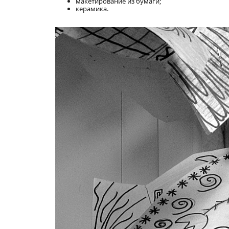
макетирование из бумаги;
керамика.