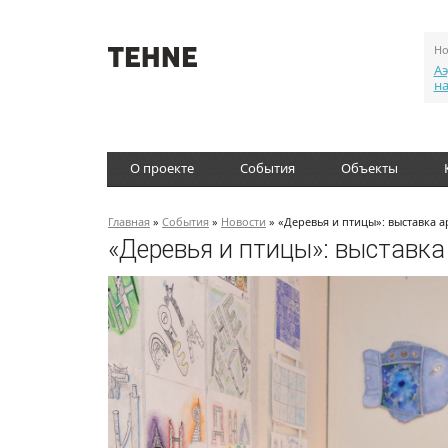
Но
Аэ
н
О проекте
События
Объекты
Главная
»
События
»
Новости
» «Деревья и птицы»: выставка 
«Деревья и птицы»: выставка