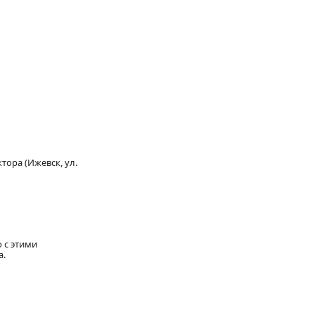
тора (Ижевск, ул.
 с этими
а.