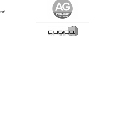
лей
.