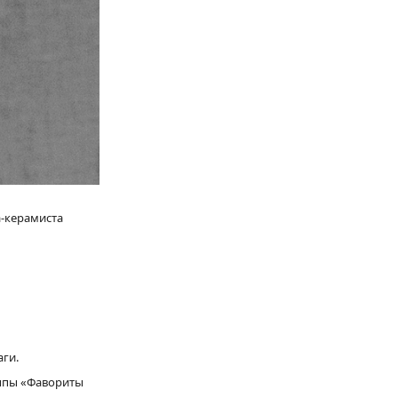
а-керамиста
аги.
уппы «Фавориты