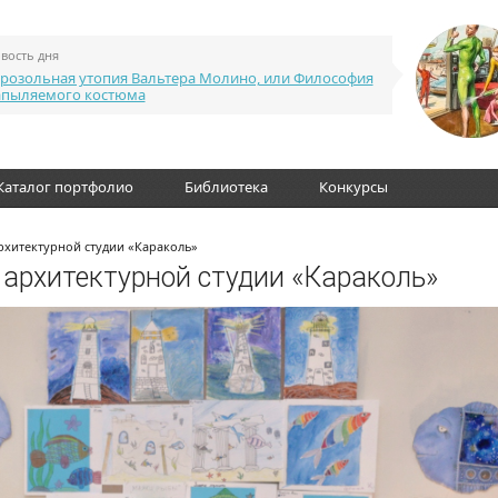
вость дня
розольная утопия Вальтера Молино, или Философия
апыляемого костюма
Каталог портфолио
Библиотека
Конкурсы
архитектурной студии «Караколь»
 архитектурной студии «Караколь»