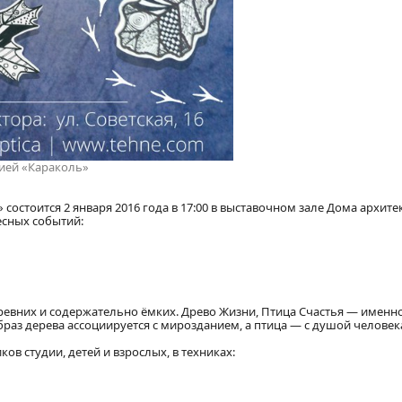
ией «Караколь»
остоится 2 января 2016 года в 17:00 в выставочном зале Дома архитек
есных событий:
ревних и содержательно ёмких. Древо Жизни, Птица Счастья — именно
браз дерева ассоциируется с мирозданием, а птица — с душой человек
ов студии, детей и взрослых, в техниках: