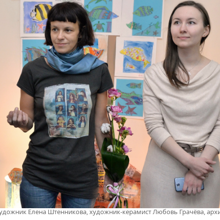
художник Елена Штенникова, художник-керамист Любовь Грачёва, арх