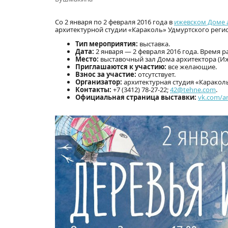
Со 2 января по 2 февраля 2016 года в
ижевском Доме 
архитектурной студии «Караколь» Удмуртского реги
Тип мероприятия:
выставка.
Дата:
2 января — 2 февраля 2016 года. Время ра
Место:
выставочный зал Дома архитектора (Ижев
Приглашаются к участию:
все желающие.
Взнос за участие:
отсутствует.
Организатор:
архитектурная студия «Каракол
Контакты:
+7 (3412) 78-27-22;
42@tehne.com
.
Официальная страница выставки:
vk.com/ar