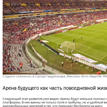
Стадион «Халиско» в городе Гвадалахара, Мексика. Фото Alejan98. 
Арена будущего как часть повседневной жиз
Следующий этап развития уже виден. Арены будут меньше похожи н
платформы. В них важны не только поле и трибуны, но и удобный вхо
маломобильных зрителей и тех, кто приходит без билета на матч.