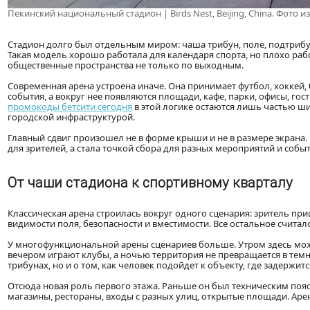
Пекинский национальный стадион
| Birds Nest, Beijing, China. Фото
Стадион долго был отдельным миром: чаша трибун, поле, подтрибун
Такая модель хорошо работала для календаря спорта, но плохо ра
общественные пространства не только по выходным.
Современная арена устроена иначе. Она принимает футбол, хоккей,
события, а вокруг нее появляются площади, кафе, парки, офисы, г
промокоды бетсити сегодня
в этой логике остаются лишь частью ши
городской инфраструктурой.
Главный сдвиг произошел не в форме крыши и не в размере экрана.
для зрителей, а стала точкой сбора для разных мероприятий и событ
От чаши стадиона к спортивному кварталу
Классическая арена строилась вокруг одного сценария: зритель при
видимости поля, безопасности и вместимости. Все остальное счита
У многофункциональной арены сценариев больше. Утром здесь може
вечером играют клубы, а ночью территория не превращается в темн
трибунах, но и о том, как человек подойдет к объекту, где задержит
Отсюда новая роль первого этажа. Раньше он был техническим пояс
магазины, рестораны, входы с разных улиц, открытые площади. Арена