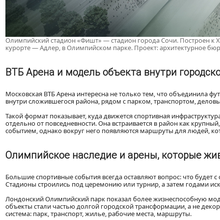
Олимпийский стадион «Фишт» — стадион города Сочи. Построен к XX
курорте — Адлер, в Олимпийском парке. Проект: архитектурное бюр
ВТБ Арена и модель объекта внутри городск
Московская ВТБ Арена интересна не только тем, что объединила фу
внутри сложившегося района, рядом с парком, транспортом, дело
Такой формат показывает, куда движется спортивная инфраструктура
отдельно от повседневности. Она встраивается в район как крупный
событием, однако вокруг него появляются маршруты для людей, кото
Олимпийское наследие и арены, которые жив
Большие спортивные события всегда оставляют вопрос: что будет с 
Стадионы строились под церемонию или турнир, а затем годами ис
Лондонский Олимпийский парк показал более жизнеспособную моде
объекты стали частью долгой городской трансформации, а не декора
система: парк, транспорт, жилье, рабочие места, маршруты.