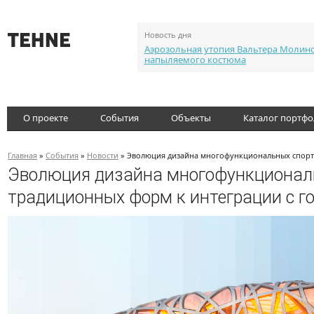
Новость дня
Аэрозольная утопия Вальтера Молин
напыляемого костюма
О проекте
События
Объекты
Каталог портф
Главная
»
События
»
Новости
» Эволюция дизайна многофункциональных спорти
Эволюция дизайна многофункциональ
традиционных форм к интеграции с г