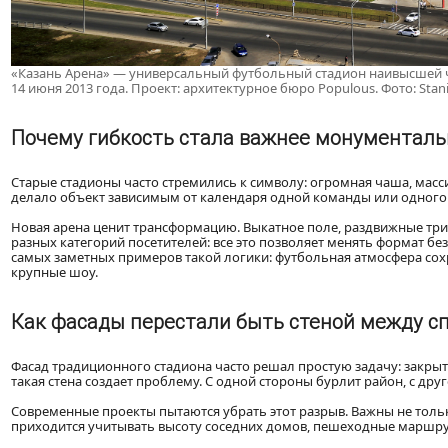
«Казань Арена» — универсальный футбольный стадион наивысшей че
14 июня 2013 года. Проект: архитектурное бюро Populous. Фото: Stan
Почему гибкость стала важнее монументаль
Старые стадионы часто стремились к символу: огромная чаша, масси
делало объект зависимым от календаря одной команды или одного
Новая арена ценит трансформацию. Выкатное поле, раздвижные тр
разных категорий посетителей: все это позволяет менять формат бе
самых заметных примеров такой логики: футбольная атмосфера сохра
крупные шоу.
Как фасады перестали быть стеной между с
Фасад традиционного стадиона часто решал простую задачу: закрыт
такая стена создает проблему. С одной стороны бурлит район, с дру
Современные проекты пытаются убрать этот разрыв. Важны не только
приходится учитывать высоту соседних домов, пешеходные маршрут