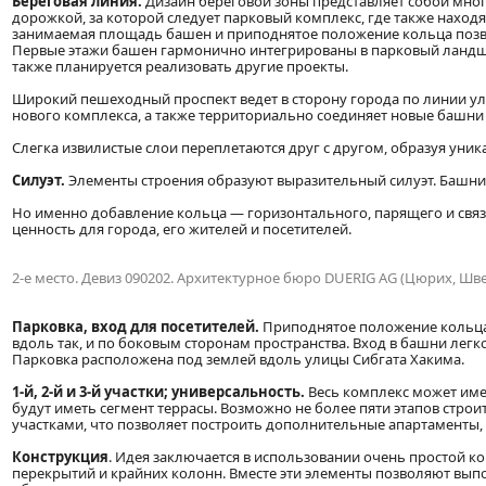
Береговая линия.
Дизайн береговой зоны представляет собой мног
дорожкой, за которой следует парковый комплекс, где также наход
занимаемая площадь башен и приподнятое положение кольца позво
Первые этажи башен гармонично интегрированы в парковый ланд
также планируется реализовать другие проекты.
Широкий пешеходный проспект ведет в сторону города по линии ул
нового комплекса, а также территориально соединяет новые башн
Слегка извилистые слои переплетаются друг с другом, образуя ун
Силуэт.
Элементы строения образуют выразительный силуэт. Башни 
Но именно добавление кольца — горизонтального, парящего и св
ценность для города, его жителей и посетителей.
2-е место. Девиз 090202. Архитектурное бюро DUERIG AG (Цюрих, Шв
Парковка, вход для посетителей.
Приподнятое положение кольца
вдоль так, и по боковым сторонам пространства. Вход в башни легко
Парковка расположена под землей вдоль улицы Сибгата Хакима.
1-й, 2-й и 3-й участки; универсальность.
Весь комплекс может име
будут иметь сегмент террасы. Возможно не более пяти этапов строит
участками, что позволяет построить дополнительные апартаменты,
Конструкция
. Идея заключается в использовании очень простой ко
перекрытий и крайних колонн. Вместе эти элементы позволяют вы