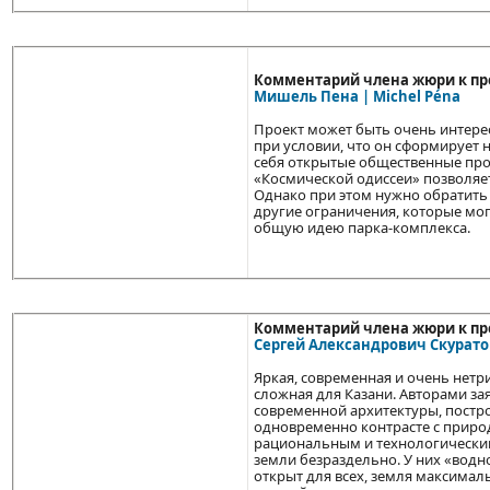
Комментарий члена жюри к про
Мишель Пена | Michel Péna
Проект может быть очень интере
при условии, что он сформирует 
себя открытые общественные про
«Космической одиссеи» позволяет
Однако при этом нужно обратить 
другие ограничения, которые мо
общую идею парка-комплекса.
Комментарий члена жюри к про
Сергей Александрович Скуратов
Яркая, современная и очень нетр
сложная для Казани. Авторами за
современной архитектуры, постр
одновременно контрасте с приро
рациональным и технологическим
земли безраздельно. У них «водно
открыт для всех, земля максимал