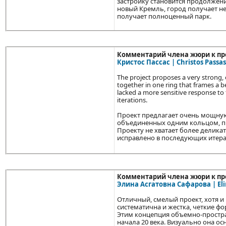
застройку становится продолжен
новый Кремль, город получает н
получает полноценный парк.
Комментарий члена жюри к про
Кристос Пассас | Christos Passas
The project proposes a very strong
together in one ring that frames a 
lacked a more sensitive response to
iterations.
Проект предлагает очень мощну
объединенных одним кольцом, п
Проекту не хватает более делика
исправлено в последующих итера
Комментарий члена жюри к про
Элина Асгатовна Сафарова | Eli
Отличный, смелый проект, хотя и
систематична и жестка, четкие 
Этим концепция объемно-простра
начала 20 века. Визуально она ос