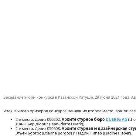
Заседание жюри конкурса в Казанской Ратуше. 29 июня 2021 года. А
Итак, в число призеров конкурса, занявших второе место, вошли с
2-е место. Девиз 090202.
Архитектурное бюро
DUERIG AG
(Цюр
Жан-Пьер Дюриг (Jean-Pierre Duerig).
2-е место. Девиз 050608.
Архитектурная и дизайнерская ст
Этьен Боргос (Etienne Borgos) и Надин Пипер (Nadine Pieper).