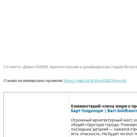
2-е место. Девиз 050608. Архитектурная и дизайнерская студия Borgo
Ссылка на материалы проекта:
https://yadi.sk/d/GhyrS8IcQUmg3g
Комментарий члена жюри к про
Барт Голдхоорн | Bart Goldhoor
Огромный архитектурный жест, к
общей структуре города. Планиро
последних деталей — кажется стр
есть опасность. Не будет ли этот