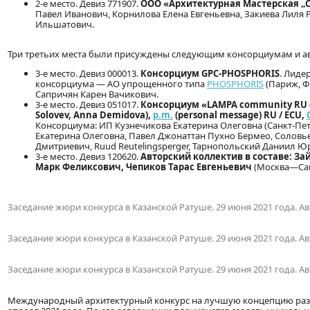
2-е место. Девиз 771907.
ООО «Архитектурная Мастерская „С
Павел Иванович, Корнилова Елена Евгеньевна, Закиева Лиля
Ильшатович.
Три третьих места были присуждены следующим консорциумам и а
3-е место. Девиз 000013.
Консорциум GPC-PHOSPHORIS
. Лиде
консорциума — АО упрощенного типа
PHOSPHORIS
(Париж, Ф
Сапричян Карен Вачикович.
3-е место. Девиз 051017.
Консорциум «LAMPA community RU 
Solovev, Anna Demidova),
p.m.
(personal message) RU / ECU,
Консорциума: ИП Кузнечикова Екатерина Олеговна (Санкт-Пете
Екатерина Олеговна, Павел Джонаттан Пухно Бермео, Соловь
Дмитриевич, Ruud Reutelingsperger, Тарнопольский Даниил 
3-е место. Девиз 120620.
Авторский коллектив в составе: З
Марк Феликсович, Чепиков Тарас Евгеньевич
(Москва—Санк
Заседание жюри конкурса в Казанской Ратуше. 29 июня 2021 года. А
Заседание жюри конкурса в Казанской Ратуше. 29 июня 2021 года. А
Заседание жюри конкурса в Казанской Ратуше. 29 июня 2021 года. А
Международный архитектурный конкурс на лучшую концепцию разви