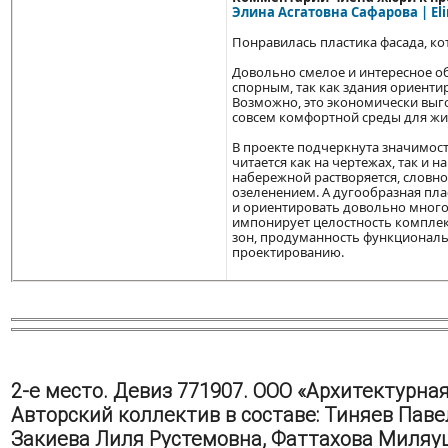
Элина Асгатовна Сафарова | Eli
Понравилась пластика фасада, к
Довольно смелое и интересное о
спорным, так как здания ориент
Возможно, это экономически выго
совсем комфортной среды для жи
В проекте подчеркнута значимост
читается как на чертежах, так и 
набережной растворяется, словно
озеленением. А дугообразная пл
и ориентировать довольно много 
импонирует целостность комплек
зон, продуманность функциональ
проектированию.
2-е место. Девиз 771907. ООО «Архитектурная
Авторский коллектив в составе: Тиняев Паве
Закиева Лиля Рустемовна, Фаттахова Миля