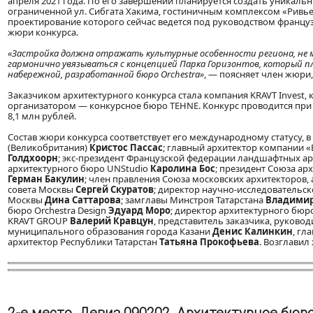
апреля 2021 года. По его завершении планируется создать уникаль
ограниченной ул. Сибгата Хакима, гостиничным комплексом «Ривье
проектирование которого сейчас ведется под руководством францу
жюри конкурса.
«Застройка должна отражать культурные особенности региона, не 
гармонично увязываться с концепцией Парка Горизонтов, который п
набережной, разработанной бюро Orchestra»
, — поясняет член жюри
Заказчиком архитектурного конкурса стала компания KRAVT Invest,
организатором — конкурсное бюро TEHNE. Конкурс проводится при
8,1 млн рублей.
Состав жюри конкурса соответствует его международному статусу, в
(Великобритания)
Кристос Пассас
; главный архитектор компании «
Голдхоорн
; экс-президент Французской федерации ландшафтных а
архитектурного бюро UNStudio
Каролина Бос
; президент Союза ар
Герман Бакулин
; член правления Союза московских архитекторов
совета Москвы
Сергей Скуратов
; директор научно-исследовательс
Москвы
Дина Саттарова
; замглавы Минстроя Татарстана
Владимир
бюро Orchestra Design
Эдуард Моро
; директор архитектурного бюр
KRAVT GROUP
Валерий Кравцун
, представитель заказчика, руково
муниципального образования города Казани
Денис Калинкин
, гл
архитектор Республики Татарстан
Татьяна Прокофьева
. Возглави