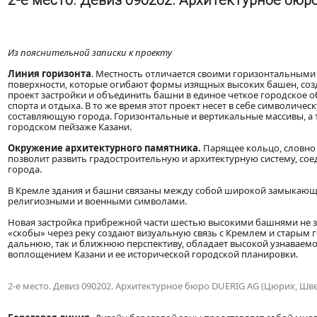
2-е место. Девиз 090202. Архитектурное бюр
Из пояснительной записки к проекту
Линия горизонта
. Местность отличается своими горизонтальными
поверхности, которые огибают формы изящных высоких башен, созд
проект застройки и объединить башни в единое четкое городское 
спорта и отдыха. В то же время этот проект несет в себе символич
составляющую города. Горизонтальные и вертикальные массивы, а 
городском пейзаже Казани.
Окружение архитектурного памятника.
Парящее кольцо, словно 
позволит развить градостроительную и архитектурную систему, со
города.
В Кремле здания и башни связаны между собой широкой замыкающе
религиозными и военными символами.
Новая застройка прибрежной части шестью высокими башнями не з
«скобы» через реку создают визуальную связь с Кремлем и старым г
дальнюю, так и ближнюю перспективу, обладает высокой узнаваемо
воплощением Казани и ее исторической городской планировки.
2-е место. Девиз 090202. Архитектурное бюро DUERIG AG (Цюрих, Шв