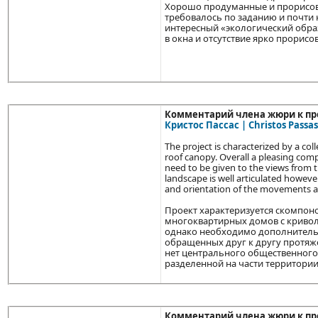
Хорошо продуманные и прорисова
требовалось по заданию и почти 
интересный «экологический образ
в окна и отсутствие ярко прорис
Комментарий члена жюри к пр
Кристос Пассас | Christos Passas
The project is characterized by a co
roof canopy. Overall a pleasing com
need to be given to the views from th
landscape is well articulated however
and orientation of the movements acr
Проект характеризуется скомпон
многоквартирных домов с криво
однако необходимо дополнитель
обращенных друг к другу протя
нет центрального общественного 
разделенной на части территори
Комментарий члена жюри к пр