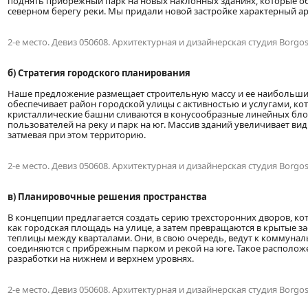
поднять прибрежный парк на новых наклонных зданиях, которые об
северном берегу реки. Мы придали новой застройке характерный ар
2-е место. Девиз 050608. Архитектурная и дизайнерская студия Borgo
б) Стратегия городского планирования
Наше предложение размещает строительную массу и ее наибольшие 
обеспечивает район городской улицы с активностью и услугами, кот
кристаллические башни сливаются в конусообразные линейных блоки
пользователей на реку и парк на юг. Массив зданий увеличивает вид 
затмевая при этом территорию.
2-е место. Девиз 050608. Архитектурная и дизайнерская студия Borgo
в) Планировочные решения пространства
В концепции предлагается создать серию трехсторонних дворов, к
как городская площадь на улице, а затем превращаются в крытые з
теплицы между кварталами. Они, в свою очередь, ведут к коммунал
соединяются с прибрежным парком и рекой на юге. Такое располож
разработки на нижнем и верхнем уровнях.
2-е место. Девиз 050608. Архитектурная и дизайнерская студия Borgo