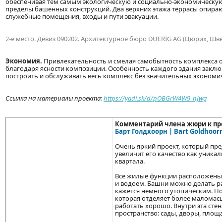
обеспечивая тем самым экологическую и социально-экономическую 
пределы башенных конструкций. Два верхних этажа террасы опираю
служебные помещения, входы и пути эвакуации.
2-е место. Девиз 090202. Архитектурное бюро DUERIG AG (Цюрих, Шв
Экономия.
Привлекательность и смелая самобытность комплекса об
благодаря ясности композиции. Особенность каждого здания заключ
построить и обслуживать весь комплекс без значительных экономич
Ссылка на материалы проекта:
https://yadi.sk/d/pOBGrW4W9_nJwg
Комментарий члена жюри к про
Барт Голдхоорн | Bart Goldhoor
Очень яркий проект, который пред
увеличит его качество как уника
квартала.
Все жилые функции расположены 
и водоем. Башни можно делать ра
кажется немного утопическим. Но 
которая отделяет более маломас
работать хорошо. Внутри эта сте
пространство: сады, дворы, площ