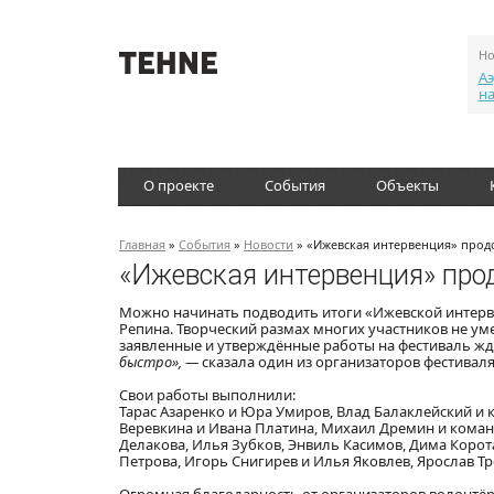
Но
Аэ
н
О проекте
События
Объекты
Главная
»
События
»
Новости
» «Ижевская интервенция» прод
«Ижевская интервенция» про
Можно начинать подводить итоги «Ижевской интерв
Репина. Творческий размах многих участников не у
заявленные и утверждённые работы на фестиваль жд
быстро», —
сказала один из организаторов фестиваля
Свои работы выполнили:
Тарас Азаренко и Юра Умиров, Влад Балаклейский и 
Веревкина и Ивана Платина, Михаил Дремин и коман
Делакова, Илья Зубков, Энвиль Касимов, Дима Корот
Петрова, Игорь Снигирев и Илья Яковлев, Ярослав Тр