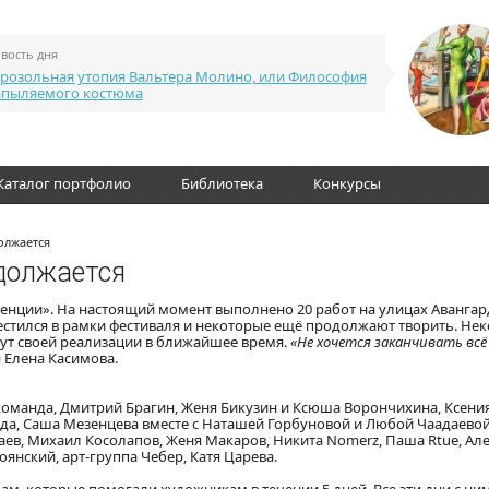
вость дня
розольная утопия Вальтера Молино, или Философия
апыляемого костюма
Каталог портфолио
Библиотека
Конкурсы
олжается
должается
енции». На настоящий момент выполнено 20 работ на улицах Авангар
местился в рамки фестиваля и некоторые ещё продолжают творить. Не
ут своей реализации в ближайшее время.
«Не хочется заканчивать всё
 Елена Касимова.
команда, Дмитрий Брагин, Женя Бикузин и Ксюша Ворончихина, Ксени
да, Саша Мезенцева вместе с Наташей Горбуновой и Любой Чаадаевой
аев, Михаил Косолапов, Женя Макаров, Никита Nomerz, Паша Rtue, Ал
оянский, арт-группа Чебер, Катя Царева.