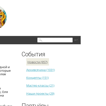
Поиск
События
Новости (957)
дной и
Архивсячина (1031)
которые
 так
Концепты (151)
Мастер-классы (21)
я
, Оля
Наши проекты (29)
ена
Партнёры