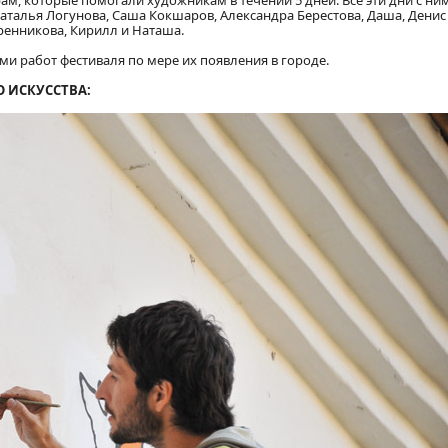
м, которые помогали художникам в течении 5 дней. Все эти дни с ни
аталья Логунова, Саша Кокшаров, Александра Берестова, Даша, Денис
ренникова, Кирилл и Наташа.
и работ фестиваля по мере их появления в городе.
 ИСКУССТВА: