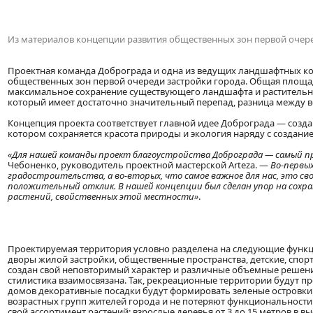
Из материалов концепции развития общественных зон первой очеред
Проектная команда Доброграда и одна из ведущих ландшафтных ко
общественных зон первой очереди застройки города. Общая площад
максимальное сохранение существующего ландшафта и растительно
который имеет достаточно значительный перепад, разница между ве
Концепция проекта соответствует главной идее Доброграда — созда
котором сохраняется красота природы и экология наряду с создан
«Для нашей команды проект благоустройства Доброграда — самый п
Чебоненко, руководитель проектной мастерской Arteza. —
Во-первых
градостроительства, а во-вторых, что самое важное для нас, это с
положительный отклик. В нашей концепции был сделан упор на сох
растений, свойственных этой местности»
.
Проектируемая территория условно разделена на следующие функц
дворы жилой застройки, общественные пространства, детские, спо
создан свой неповторимый характер и различные объемные решени
стилистика взаимосвязана. Так, рекреационные территории будут 
домов декоративные посадки будут формировать зеленые островки
возрастных групп жителей города и не потеряют функциональности 
свой ассортимент растений: взрослые деревья от 3 до 15 метров в в