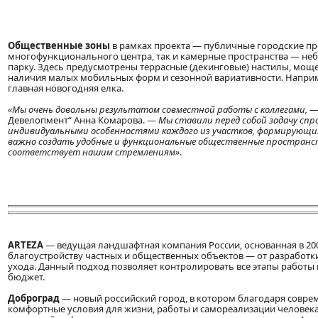
Общественные зоны
в рамках проекта — публичные городские про
многофункционального центра, так и камерные пространства — не
парку. Здесь предусмотрены террасные (декинговые) настилы, моще
наличия малых мобильных форм и сезонной вариативности. Наприме
главная новогодняя елка.
«Мы очень довольны результатом совместной работы с коллегами,
—
Девелопмент“ Анна Комарова. —
Мы ставили перед собой задачу сп
индивидуальными особенностями каждого из участков, формирующих 
важно создать удобные и функциональные общественные пространст
соответствует нашим стремлениям»
.
ARTEZA
— ведущая ландшафтная компания России, основанная в 200
благоустройству частных и общественных объектов — от разработк
ухода. Данный подход позволяет контролировать все этапы работы
бюджет.
Доброград
— новый российский город, в котором благодаря совре
комфортные условия для жизни, работы и самореализации человека