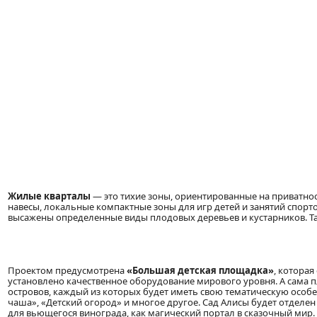
Жилые кварталы
— это тихие зоны, ориентированные на приватнос
навесы, локальные компактные зоны для игр детей и занятий спорт
высажены определенные виды плодовых деревьев и кустарников. Так
Проектом предусмотрена
«Большая детская площадка»
, котора
установлено качественное оборудование мирового уровня. А сама пл
островов, каждый из которых будет иметь свою тематическую особен
чаша», «Детский огород» и многое другое. Сад Алисы будет отделе
для вьющегося винограда, как магический портал в сказочный мир. 