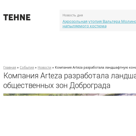
Новость дня
Аэрозольная утопия Вальтера Молин
напыляемого костюма
О проекте
События
Объекты
Каталог портф
Главная
»
События
»
Новости
» Компания Arteza разработала ландшафтную кон
Компания Arteza разработала ландш
общественных зон Доброграда