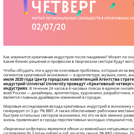
Как изменится креативная индустрия после пандемии? Может ли он
Какие бизнес-решения и профессии в творческом секторе будут вос
Чтобы обсудить эти и другие ключевые проблемы, которые из-за в
сегментов креативной экономики — в архитектуре, музыке, кино, а
июля 2020 года Центр городских компетенций Агентства страт
индустрий Universal University проведут «Креативный четвер
индустриях
. В течение 24 часов в 4 часовых поясах в едином онл
всей России — дизайнеры, архитекторы, художники, разработчики, к
является главным драйвером изменений в городах.
Мировые исследования вклада креативных индустрий в экономику не
генерирует от 3 до 7% ВВП. А также обеспечивает рабочими местами
быстрее остальных секторов экономики. Но это не всё: именно разв
жизнь привлекают в города перспективных молодых специалистов,
«Творческие индустрии являются одним из важнейших несырьевых сег
составляет до 3 трлн рублей в год, то есть свыше 3% ВВП страны. Т