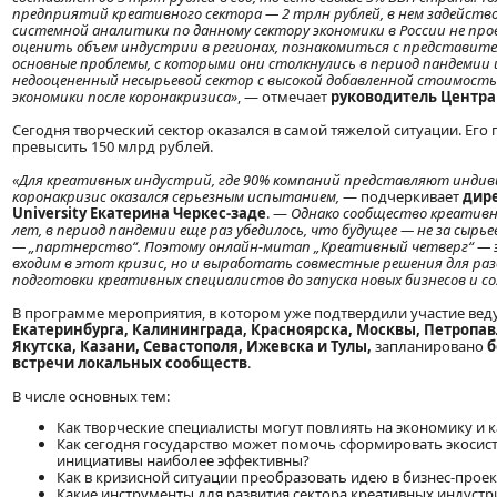
предприятий креативного сектора — 2 трлн рублей, в нем задействов
системной аналитики по данному сектору экономики в России не про
оценить объем индустрии в регионах, познакомиться с представите
основные проблемы, с которыми они столкнулись в период пандемии
недооцененный несырьевой сектор с высокой добавленной стоимостью
экономики после коронакризиса»
, — отмечает
руководитель Центра
Сегодня творческий сектор оказался в самой тяжелой ситуации. Его п
превысить 150 млрд рублей.
«Для креативных индустрий, где 90% компаний представляют индив
коронакризис оказался серьезным испытанием,
— подчеркивает
дире
University Екатерина Черкес-заде
. —
Однако сообщество креативны
лет, в период пандемии еще раз убедилось, что будущее — не за сырье
— „партнерство“. Поэтому онлайн-митап „Креативный четверг“ — э
входим в этот кризис, но и выработать совместные решения для ра
подготовки креативных специалистов до запуска новых бизнесов и с
В программе мероприятия, в котором уже подтвердили участие вед
Екатеринбурга, Калининграда, Красноярска, Москвы, Петропав
Якутска, Казани, Севастополя, Ижевска и Тулы,
запланировано
б
встречи локальных сообществ
.
В числе основных тем:
Как творческие специалисты могут повлиять на экономику и к
Как сегодня государство может помочь сформировать экосист
инициативы наиболее эффективны?
Как в кризисной ситуации преобразовать идею в бизнес-проек
Какие инструменты для развития сектора креативных индустр