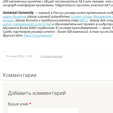
200 населенных пунктов с общей численностью 58,5 млн человек, что
на крауд-платформе программы 100gorodov.ru приняли участие 647 го
Universal University
— первый в России университет креативных инд
школу дизайна
, Школу игровой разработки
Scream School
,
Московскую 
музыки
, Школу бизнеса и предпринимательства
MACS
, Школу для сп
школу современного искусства
и образовательный проект в индустр
обучается более 6000 студентов. В составе преподавателей — около 
Среди партнеров университета – более 500 компаний, в том числе Disney
другие.Сайт:
https://u.university/
15 июня 2020, 17:49
0 комментариев
Комментарии
Добавить комментарий
Ваше имя
*