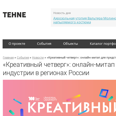
Новость дня
Аэрозольная утопия Вальтера Молин
напыляемого костюма
О проекте
События
Объекты
Каталог портф
Главная
»
События
»
Новости
» «Креативный четверг»: онлайн-митап для предст
«Креативный четверг»: онлайн-митап
индустрии в регионах России