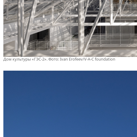
Дом культуры «ГЭС-2». Фото: Ivan Erofeev/V-A-C foundation