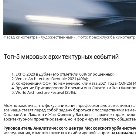
Фасад кинотеатра «Художественный». Фото: пресс-служба кинотеат
Топ-5 мировых архитектурных событий
EXPO 2020 в Дубае (его отметили 66% опрошенных);
Venice Architecture Biennale 2021 (49%);
Конференция ООН по изменению климата 2021 года (COP26) (4
Вручение Притцкеровской премии Анн Лакатон и Жан-Филиппу
World Architecture Festival (25%).
Можно заметить, что фокус внимания профессионалов сместился на 
все чаще ставят перед собой задачу бороться с последствиями изм
Оскара» Анн Лакатон и Жан-Филиппу Вассалю — архитекторам низко
архитектурном проектировании, но и формирует повестку обществе
Руководитель Аналитического центра Московского урбанисти
исследования, отметил также высокий мировой запрос на
социальн