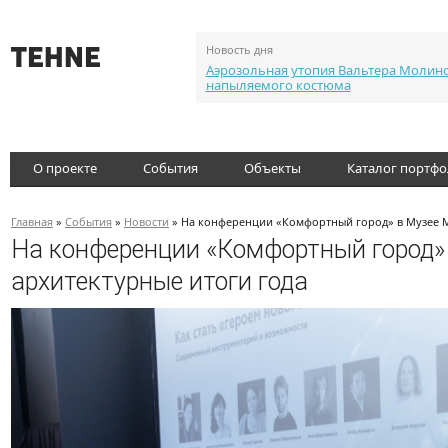
Новость дня
Аэрозольная утопия Вальтера Молин
напыляемого костюма
О проекте
События
Объекты
Каталог портф
Главная
»
События
»
Новости
» На конференции «Комфортный город» в Музее М
На конференции «Комфортный город»
архитектурные итоги года