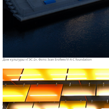
Дом культуры «ГЭС-2». Фото: Ivan Erofeev/V-A-C foundation