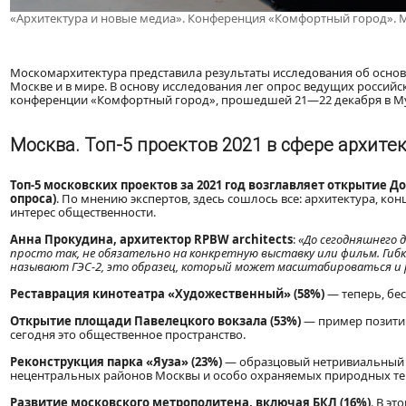
«Архитектура и новые медиа». Конференция «Комфортный город». М
Москомархитектура представила результаты исследования об основ
Москве и в мире. В основу исследования лег опрос ведущих россий
конференции «Комфортный город», прошедшей 21—22 декабря в М
Москва. Топ-5 проектов 2021 в сфере архите
Топ-5 московских проектов за 2021 год возглавляет открытие Д
опроса)
. По мнению экспертов, здесь сошлось все: архитектура, к
интерес общественности.
Анна Прокудина, архитектор RPBW architects
:
«До сегодняшнего 
просто так, не обязательно на конкретную выставку или фильм. Гиб
называют ГЭС-2, это образец, который может масштабироваться и р
Реставрация кинотеатра «Художественный» (58%)
— теперь, бес
Открытие площади Павелецкого вокзала (53%)
— пример позитив
сегодня это общественное пространство.
Реконструкция парка «Яуза» (23%)
— образцовый нетривиальный п
нецентральных районов Москвы и особо охраняемых природных те
Развитие московского метрополитена, включая БКЛ (16%)
. В эт