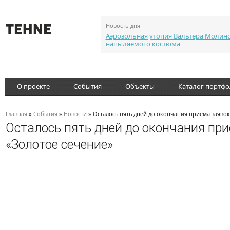
Новость дня
Аэрозольная утопия Вальтера Молин
напыляемого костюма
О проекте
События
Объекты
Каталог портф
Главная
»
События
»
Новости
» Осталось пять дней до окончания приёма заяво
Осталось пять дней до окончания пр
«Золотое сечение»