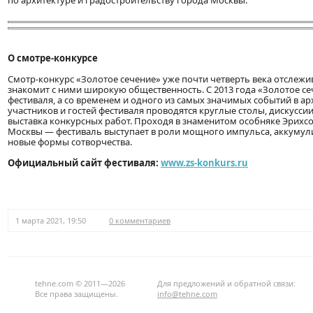
по архитектуре и градостроительству города Москвы.
О смотре-конкурсе
Смотр-конкурс «Золотое сечение» уже почти четверть века отслежи
знакомит с ними широкую общественность. С 2013 года «Золотое се
фестиваля, а со временем и одного из самых значимых событий в а
участников и гостей фестиваля проводятся круглые столы, дискусс
выставка конкурсных работ. Проходя в знаменитом особняке Эрихс
Москвы — фестиваль выступает в роли мощного импульса, аккум
новые формы сотворчества.
Официальный сайт фестиваля:
www.zs-konkurs.ru
1 марта 2021, 19:50
0 комментариев
tehne.com © 2011—2026
Для предложений и обратной связи:
Все права защищены.
info@tehne.com