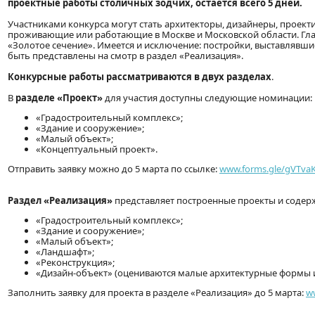
проектные работы столичных зодчих, остается всего 5 дней.
Участниками конкурса могут стать архитекторы, дизайнеры, проек
проживающие или работающие в Москве и Московской области. Гла
«Золотое сечение». Имеется и исключение: постройки, выставлявши
быть представлены на смотр в раздел «Реализация».
Конкурсные работы рассматриваются в двух разделах
.
В
разделе «Проект»
для участия доступны следующие номинации:
«Градостроительный комплекс»;
«Здание и сооружение»;
«Малый объект»;
«Концептуальный проект».
Отправить заявку можно до 5 марта по ссылке:
www.forms.gle/gVTv
Раздел «Реализация»
представляет построенные проекты и содер
«Градостроительный комплекс»;
«Здание и сооружение»;
«Малый объект»;
«Ландшафт»;
«Реконструкция»;
«Дизайн-объект» (оцениваются малые архитектурные формы и
Заполнить заявку для проекта в разделе «Реализация» до 5 марта:
w