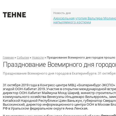
Новость дня
Аэрозольная утопия Вальтера Молин
напыляемого костюма
О проекте
События
Объекты
Каталог портф
Главная
»
События
»
Новости
» Празднование Всемирного дня городов прошло 
Празднование Всемирного дня городо
Празднование Всемирного дня городов в Екатеринбурге. 31 октября
31 октября 2019 года в Конгресс-центре МВЦ «Екатеринбург-ЭКСПО
эгидой ООН-Хабитат 2019. Участие в открытии международной встр
директор ООН-Хабитат Маймуна Мохд Шариф, министр строительств
коммунального хозяйства Венесуэлы Ильдемаро Вильяррояль, заме
Китайской Народной Республики Цзян Ваньжун, губернатор Свердло
Высокинский, директор информационного центра ООН в Москве Вл
РФ в Уральском федеральном округе Анна Ленская.