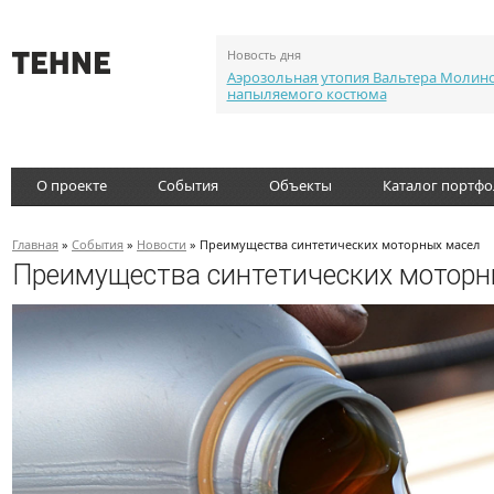
Новость дня
Аэрозольная утопия Вальтера Молин
напыляемого костюма
О проекте
События
Объекты
Каталог портф
Главная
»
События
»
Новости
» Преимущества синтетических моторных масел
Преимущества синтетических моторн