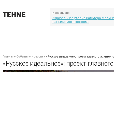
Новость дня
Аэрозольная утопия Вальтера Молин
напыляемого костюма
О проекте
События
Объекты
Каталог портф
Главная
»
События
»
Новости
» «Русское идеальное»: проект главного архитект
«Русское идеальное»: проект главног