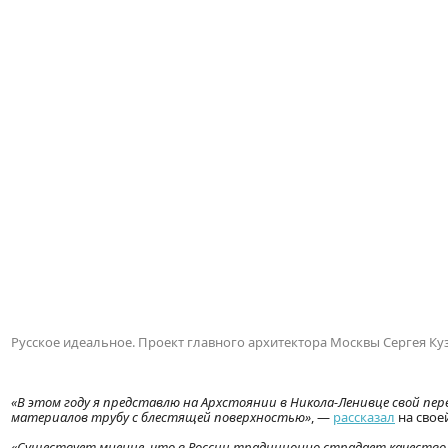
Русское идеальное. Проект главного архитектора Москвы Сергея К
«В этом году я представлю на Архстоянии в Никола-Ленивце свой пе
материалов трубу с блестящей поверхностью»
, —
рассказал
на свое
«Существует мнение, что в России традиционно страдает качество 