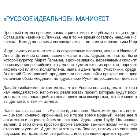
«РУССКОЕ ИДЕАЛЬНОЕ». МАНИФЕСТ
Прошлый год мы провели в изоляции от мира, и я убежден, еще не до 
Оставшись наедине с Личным, мы в то же время остались наедине и с
поехал. Вслед за нашими согражданами — по полям и раздольям Род
И где начать искать ответы на сокровенные вопросы, как не в Никола
Анны Щетининой словно нарочно манит в лес. Однако же я хотел бы о
которой куратор Марат Гельман, вдохновившись деревянными скульпт
произведения российских актуальных художников из простых, нарочит
кафельной плитки, полиэтилена, мыла и даже пыли. Участники, сред
Анатолий Осмоловский, предприняли попытку найти прекрасное в прост
отличный образ «бедной», но «духовной» Руси, но российская действи
Давайте избавимся от комплекса, что в России нельзя сделать что-то
нам неподвластно, например, реализовать проект, которым будут восх
многолетнего опыта работы как с проектами камерными, так и с масшт
вы делаете, с тем — из чего.
Наше высказывание — «Русское идеальное». Мы можем делать нечто 
— символ, конечно, ироничный, но в то же время мощный. Через нее 
архитектор и на русской земле построил Идеальную Трубу. Полирован
зелени. В этой очень простой форме заложен важный посыл — мы мож
старание и усилие. И для меня это очень Личное, потому что свои пр
«русскости», даже если это работа с иностранными архитекторами.