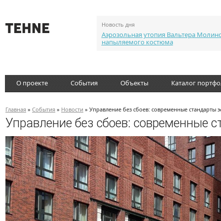
Новость дня
Аэрозольная утопия Вальтера Молин
напыляемого костюма
О проекте
События
Объекты
Каталог портф
Главная
»
События
»
Новости
» Управление без сбоев: современные стандарты 
Управление без сбоев: современные 