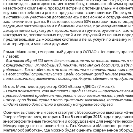
отрасли здесь расширяют клиентскую базу, повышают объемы прод
известности компании, проводят встречи с потенциальными клиент
изучают потребности рынка, представляют свои новинки. По результ
выставки 86% участников договорились о возможном сотрудничест
заключили контракты. В настоящее время 60% выставочных площад
ведущими застройщиками и банками Ижевска, производителями и
декоративных штукатурок, красок, лаков и грунтов; рулонных газо
инструмента, эксклюзивных изделий и конструкций из ценных поро
предлагающими дымоходные системы и печи, услуги по дизайну и
и интерьеров, и многими другими.
Роман Макшаков, генеральный директор ОСПАО «Чепецкое управле
(Глазов):
– Выставка «Город XXI века» дает возможность не только заявить о с
с конкурентами, их продукцией, понять, чего мы уже достигли, а где
работать. Также здесь можно познакомиться с потенциальными па
из всех стадий строительства. Среди основных целей нашего участия
поиск заказчиков, заключение договоров. Акцент сделаем на продукции
Игорь Мельников, директор ООО «Завод «ДЕКО» (Ижевск):
– Опыт показывает, что выставка «Город XXI века» — прекрасная воз
производителей продемонстрировать свои возможности, представ
интерьеров дизайнерам и потенциальным заказчикам, которые пла
отделке своего дома тепло и красоту натурального дерева.
Осенний выставочный сезон стартует с Всероссийской выставки «Эне
Энергосбережение», которая
с 3 по 5 сентября 2013 год
а представи
энергоэффективные технологии и оборудование для энергетической
Международные выставки «Нефть. Газ. Химия» и «Машиностроение.
Металлообработка», где можно будет оценить современное оборуд