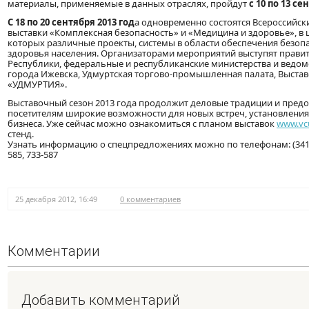
материалы, применяемые в данных отраслях, пройдут
с 10 по 13 се
С 18 по 20 сентября 2013 год
а одновременно состоятся Всероссийс
выставки «Комплексная безопасность» и «Медицина и здоровье», в
которых различные проекты, системы в области обеспечения безопа
здоровья населения. Организаторами мероприятий выступят прави
Республики, федеральные и республиканские министерства и ведом
города Ижевска, Удмуртская торгово-промышленная палата, Выста
«УДМУРТИЯ».
Выставочный сезон 2013 года продолжит деловые традиции и предо
посетителям широкие возможности для новых встреч, установления 
бизнеса. Уже сейчас можно ознакомиться с планом выставок
www.vc
стенд.
Узнать информацию о спецпредложениях можно по телефонам: (3412) 
585, 733-587
25 декабря 2012, 16:49
0 комментариев
Комментарии
Добавить комментарий