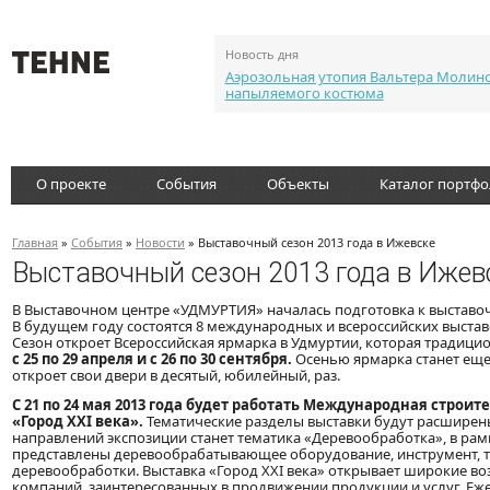
Новость дня
Аэрозольная утопия Вальтера Молин
напыляемого костюма
О проекте
События
Объекты
Каталог портф
Главная
»
События
»
Новости
» Выставочный сезон 2013 года в Ижевске
Выставочный сезон 2013 года в Ижев
В Выставочном центре «УДМУРТИЯ» началась подготовка к выставоч
В будущем году состоятся 8 международных и всероссийских выстав
Сезон откроет Всероссийская ярмарка в Удмуртии, которая традиц
с 25 по 29 апреля и с 26 по 30 сентября.
Осенью ярмарка станет еще 
откроет свои двери в десятый, юбилейный, раз.
С 21 по 24 мая 2013 года будет работать Международная строит
«Город XXI века».
Тематические разделы выставки будут расширены
направлений экспозиции станет тематика «Деревообработка», в рам
представлены деревообрабатывающее оборудование, инструмент, т
деревообработки. Выставка «Город XXI века» открывает широкие в
компаний, заинтересованных в продвижении продукции и услуг. Еж