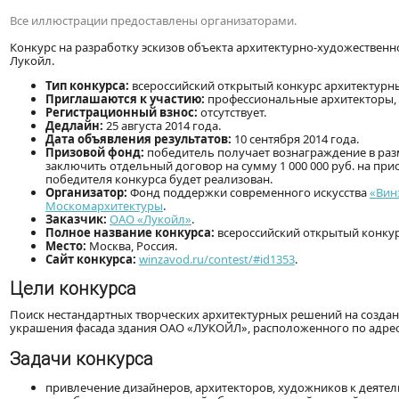
Все иллюстрации предоставлены организаторами.
Конкурс на разработку эскизов объекта архитектурно-художествен
Лукойл.
Тип конкурса:
всероссийский открытый конкурс архитектурны
Приглашаются к участию:
профессиональные архитекторы, 
Регистрационный взнос:
отсутствует.
Дедлайн:
25 августа 2014 года.
Дата объявления результатов:
10 сентября 2014 года.
Призовой фонд:
победитель получает вознаграждение в разм
заключить отдельный договор на сумму 1 000 000 руб. на пр
победителя конкурса будет реализован.
Организатор:
Фонд поддержки современного искусства
«Вин
Москомархитектуры
.
Заказчик:
ОАО «Лукойл»
.
Полное название конкурса:
всероссийский открытый конкур
Место:
Москва, Россия.
Сайт конкурса:
winzavod.ru/contest/#id1353
.
Цели конкурса
Поиск нестандартных творческих архитектурных решений на созда
украшения фасада здания ОАО «ЛУКОЙЛ», расположенного по адресу: 
Задачи конкурса
привлечение дизайнеров, архитекторов, художников к деятел