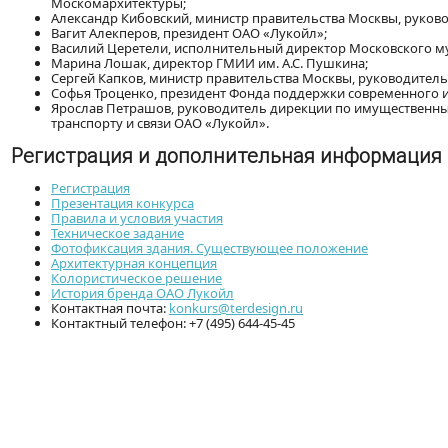
Москомархитектуры;
Александр Кибовский, министр правительства Москвы, руков
Вагит Алекперов, президент ОАО «Лукойл»;
Василий Церетели, исполнительный директор Московского му
Марина Лошак, директор ГМИИ им. А.С. Пушкина;
Сергей Капков, министр правительства Москвы, руководител
Софья Троценко, президент Фонда поддержки современного и
Ярослав Петрашов, руководитель дирекции по имущественны
транспорту и связи ОАО «Лукойл».
Регистрация и дополнительная информация
Регистрация
Презентация конкурса
Правила и условия участия
Техническое задание
Фотофиксация здания. Существующее положение
Архитектурная концепция
Колористическое решение
История бренда ОАО Лукойл
Контактная почта:
konkurs@terdesign.ru
Контактный телефон: +7 (495) 644-45-45