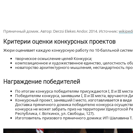
Пряничный домик. Автор: Derzsi Elekes Andor. 2014. Источник:
wikiped
Критерии оценки конкурсных проектов
Жюри оценивает каждую конкурсную работу по 10-балльной систе
творческое осмысление целей Конкурса;
композиционное и художественное единство, целостность об
новаторство архитектурного мышления, нестандартность про
Награждение победителей
По итогам конкурса победителям присуждаются I, II и III места
Победителям конкурса, занявшим I, II и III места, вручаются 
Конкурсный проект, занявший І место, изготавливается в вид
Доставка пряничного домика победителю конкурса осуществл
конкурса не может забрать приз на территории Удмуртской Ре
Республика, г. Воткинск, ул. Свободы, 127).
Изготовитель призового пряничного домика: ИП Шалавина Т. И. 