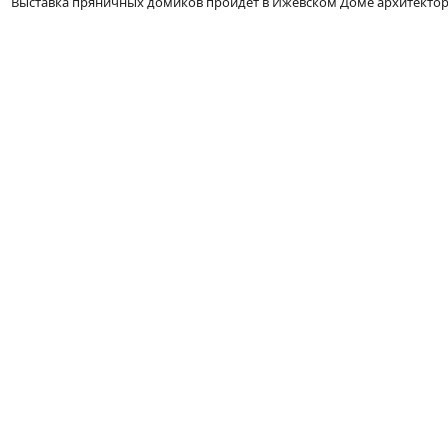
Выставка пряничных домиков пройдёт в Ижевском Доме архитектора с 