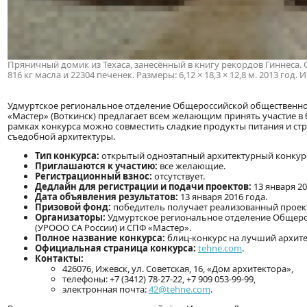
Пряничный домик из Техаса, занесённый в книгу рекордов Гиннеса. Объ
816 кг масла и 22304 печенек. Размеры: 6,12 × 18,3 × 12,8 м. 2013 год.
Удмуртское региональное отделение Общероссийской общественной
«Мастер» (Воткинск) предлагает всем желающим принять участие в
рамках конкурса можно совместить сладкие продукты питания и стр
съедобной архитектуры.
Тип конкурса:
открытый одноэтапный архитектурный конкур
Приглашаются к участию:
все желающие.
Регистрационный взнос:
отсутствует.
Дедлайн для регистрации и подачи проектов:
13 января 20
Дата объявления результатов:
13 января 2016 года.
Призовой фонд:
победитель получает реализованный проек
Организаторы:
Удмуртское региональное отделение Общеро
(УРООО СА России) и СПФ «Мастер».
Полное название конкурса:
блиц-конкурс на лучший архит
Официальная страница конкурса:
tehne.com
.
Контакты:
426076, Ижевск, ул. Советская, 16, «Дом архитектора»,
телефоны: +7 (3412) 78-27-22, +7 909 053-99-99,
электронная почта:
42@tehne.com
.