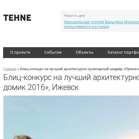
Новость дня
Аэрозольная утопия Вальтера Молин
напыляемого костюма
О проекте
События
Объекты
Каталог портф
Главная
» Блиц-конкурс на лучший архитектурно-кулинарный шедевр «Пряничн
Блиц-конкурс на лучший архитектур
домик 2016», Ижевск