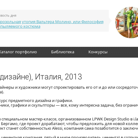
вость дня
розольная утопия Вальтера Молино, или Философия
апыляемого костюма
Каталог портфолио
Библиотека
Конкурсы
в дизайне), Италия, 2013
 дизайнеры и художники могут спроектировать его от и до или сосредото
).
рс предметного дизайна и графики.
ики, графики и скульпторы — все, кому интересна задача, без ограни
специальном мастер-классе, организованном LPWK Design Studio в i.l
 Бергамо, где проект дорабатают, чтобы предложить для новой колл
ект станет собственностью Alessi, компания сама позаботится о заклю
 цементная компания, пятый в мире производитель цемента) в сотруд