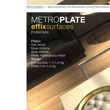
Metroplate
— вдохновлён поземными сооружениями из