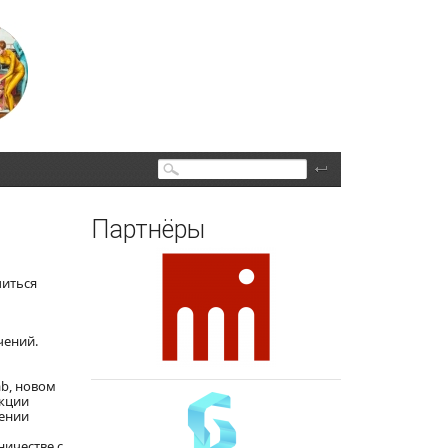
Поиск
Партнёры
читься
чений.
ab, новом
екции
чении
ничестве с