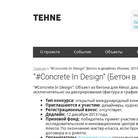
Но
Аэ
н
О проекте
События
Объекты
Главная
» “#Concrete In Design” (Бетон в дизайне), Италия, 2013
“#Concrete In Design” (Бетон 
“#Concrete In Design”. Объект из бетона для Alessi:
исключительно на декорировании (фактура и графика
Тип конкурса:
открытый международный конку
Приглашаются к участию:
дизайнеры, художн
Регистрационный взнос:
отсутствует.
Дедлайн:
12 декабря 2013 года.
Призовой фонд:
победитель примет участие в 
исследовательском и инновационном центре в
Алесси. По окончанию мастер-класса, если про
договора и о роялти.
Организаторы:
Italcementi Group
(итальянская