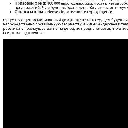
Призовой фонд:
100 000 евро, однако жюри оставляет за собо
предложений. Если будет выбран один победитель, он получит
Организаторы:
Odense City Museums и город Оденсе.
Существующий мемориальный дом должен стать сердцем будущей ко
непосредственно посвященную творчеству и жизни Андерсена и теат
рассчитана преимущественно на детей, но предполагается, что в 
все, от мала до велика.