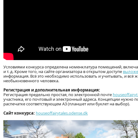
Условиями конкурса определена номенклатура помещений, включа
и т. д. Кроме того, на сайте организатора в открытом доступе
вылож
информация. Всё это необходимо использовать и учитывать, и всё 
необыкновенного человека.
Регистрация и дополнительная информация:
Регистрация предельно простая, по электронной почте
houseoffairyt
участника, его почтовый и электронный адреса. Концепции нужно п
распечатке соответствующем А3 (планшет или буклет на выбор).
Сайт конкурса:
houseoffairytales.odense.dk