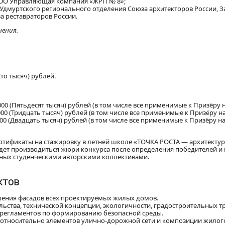
ООО Управляющая компания «ЖРП № 8»;
 Удмуртского регионального отделения Союза архитекторов России, 
а реставраторов России.
нения.
то тысяч) рублей.
000 (Пятьдесят тысяч) рублей (в том числе все применимые к Призёру н
000 (Тридцать тысяч) рублей (в том числе все применимые к Призёру на
00 (Двадцать тысяч) рублей (в том числе все применимые к Призёру на
ертификаты на стажировку в летней школе «ТОЧКА РОСТА — архитекту
удет производиться жюри конкурса после определения победителей и
нных студенческими авторскими коллективами.
ктов
ения фасадов всех проектируемых жилых домов.
ельства, технической концепции, экологичности, градостроительных т
 регламентов по формированию безопасной среды.
относительно элементов улично-дорожной сети и композиции жилог