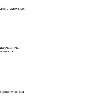
ксплуатационных
ции участника
ваивается
 города Ижевска