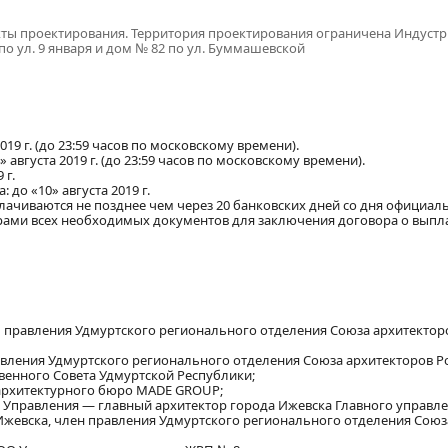
ты проектирования. Территория проектирования ограничена Индус
по ул. 9 января и дом № 82 по ул. Буммашевской
19 г. (до 23:59 часов по московскому времени).
августа 2019 г. (до 23:59 часов по московскому времени).
 г.
до «10» августа 2019 г.
ачиваются не позднее чем через 20 банковских дней со дня официал
ёрами всех необходимых документов для заключения договора о выпл
ь правления Удмуртского регионального отделения Союза архитекторо
авления Удмуртского регионального отделения Союза архитекторов Р
твенного Совета Удмуртской Республики;
 архитектурного бюро MADE GROUP;
к Управления — главный архитектор города Ижевска Главного управл
Ижевска, член правления Удмуртского регионального отделения Союз