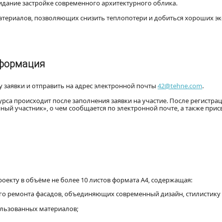
идание застройке современного архитектурного облика.
атериалов, позволяющих снизить теплопотери и добиться хороших э
нформация
 заявки и отправить на адрес электронной почты
42@tehne.com
.
урса происходит после заполнения заявки на участие. После регистра
ный участник», о чем сообщается по электронной почте, а также прис
роекту в объёме не более 10 листов формата А4, содержащая:
о ремонта фасадов, объединяющих современный дизайн, стилистику
ользованных материалов;