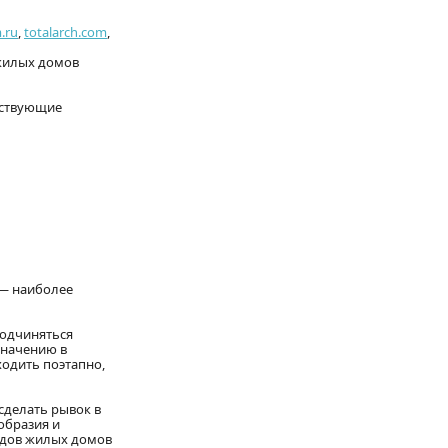
.ru
,
totalarch.com
,
 жилых домов
тствующие
 — наиболее
подчиняться
значению в
ходить поэтапно,
делать рывок в
образия и
адов жилых домов