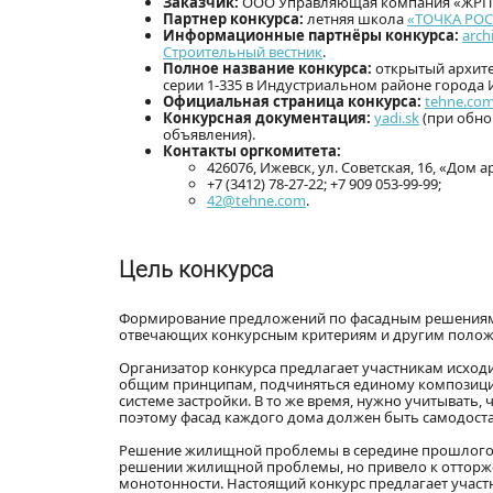
Заказчик:
ООО Управляющая компания «ЖРП 
Партнер конкурса:
летняя школа
«ТОЧКА РОС
Информационные партнёры конкурса:
arch
Строительный вестник
.
Полное название конкурса:
открытый архите
серии 1-335 в Индустриальном районе города 
Официальная страница конкурса:
tehne.co
Конкурсная документация:
yadi.sk
(при обно
объявления).
Контакты оргкомитета:
426076, Ижевск, ул. Советская, 16, «Дом 
+7 (3412) 78-27-22; +7 909 053-99-99;
42@tehne.com
.
Цель конкурса
Формирование предложений по фасадным решениям 
отвечающих конкурсным критериям и другим полож
Организатор конкурса предлагает участникам исход
общим принципам, подчиняться единому композицио
системе застройки. В то же время, нужно учитывать
поэтому фасад каждого дома должен быть самодост
Решение жилищной проблемы в середине прошлого в
решении жилищной проблемы, но привело к отторж
монотонности. Настоящий конкурс предлагает учас