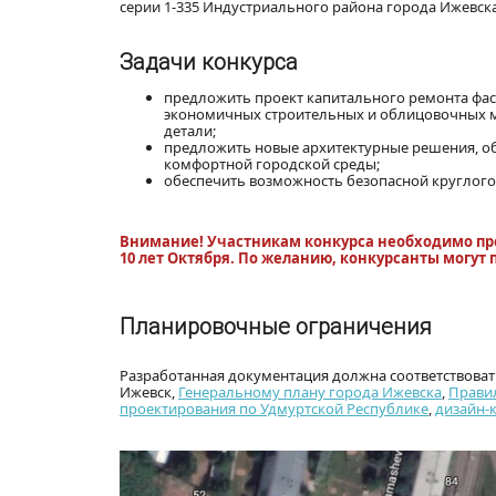
серии 1-335 Индустриального района города Ижевска
Задачи конкурса
предложить проект капитального ремонта фас
экономичных строительных и облицовочных м
детали;
предложить новые архитектурные решения, о
комфортной городской среды;
обеспечить возможность безопасной круглого
Внимание! Участникам конкурса необходимо пре
10 лет Октября. По желанию, конкурсанты могут 
Планировочные ограничения
Разработанная документация должна соответствоват
Ижевск,
Генеральному плану города Ижевска
,
Правил
проектирования по Удмуртской Республике
,
дизайн-