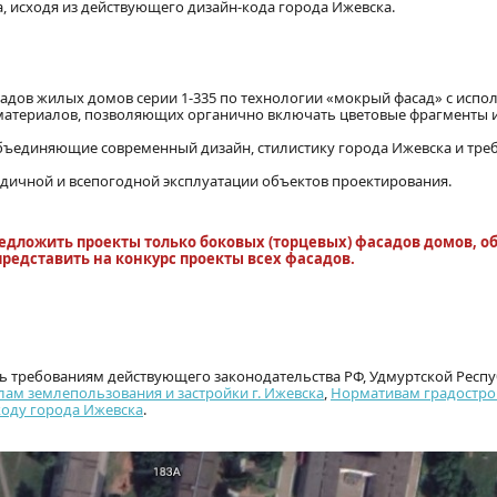
, исходя из действующего дизайн-кода города Ижевска.
адов жилых домов серии 1-335 по технологии «мокрый фасад» с испо
атериалов, позволяющих органично включать цветовые фрагменты 
бъединяющие современный дизайн, стилистику города Ижевска и тре
дичной и всепогодной эксплуатации объектов проектирования.
дложить проекты только боковых (торцевых) фасадов домов, о
представить на конкурс проекты всех фасадов.
ь требованиям действующего законодательства РФ, Удмуртской Респу
ам землепользования и застройки г. Ижевска
,
Нормативам градостро
коду города Ижевска
.