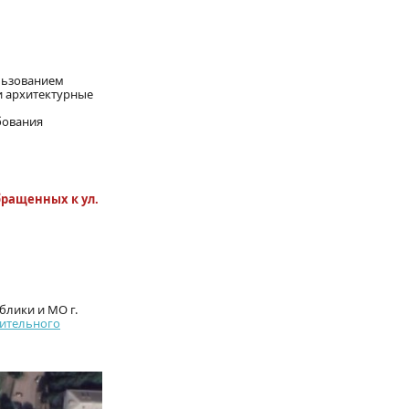
льзованием
и архитектурные
бования
бращенных к ул.
блики и МО г.
ительного