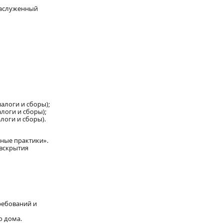
Заслуженный
алоги и сборы);
логи и сборы);
логи и сборы).
рные практики».
 вскрытия
ребований и
о дома.