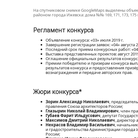
На спутниковом снимке GoogleMaps выделены объек
районом города Ижевска: дома №№ 169, 171, 173, 175 
Регламент конкурса
Объявление конкурса: «03» июля 2019 г.
Завершение регистрации заявок: «04» августа 20
Последний срок приема конкурсных работ: «04» 
Выставка представленных проектов: август 2019
Оглашение официальных результатов конкурса: 
Премии победителю и призерам конкурса выпл
результатов конкурса и предоставления приз
вознаграждения и передаче авторских прав.
Жюри конкурса*
Зорин Александр Николаевич
, председател
правления Союза архитекторов России;
Глазырин Николай Владимирович
, член пр
Губаев Фарит Ильдусович
, депутат Государс
Максимов Дмитрий Николаевич
, директор
Некрасов Владимир Васильевич
, начальни
и градостроительства Администрации города 
России;