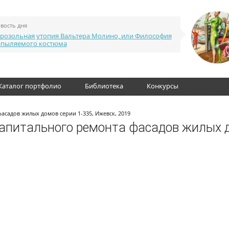
вость дня
розольная утопия Вальтера Молино, или Философия
апыляемого костюма
Каталог портфолио
Библиотека
Конкурсы
асадов жилых домов серии 1-335, Ижевск, 2019
капитального ремонта фасадов жилых 