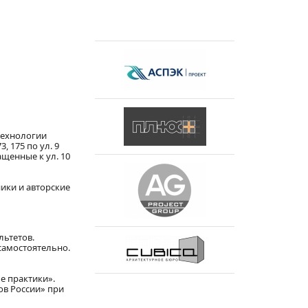
технологии
 175 по ул. 9
щенные к ул. 10
ики и авторские
льтетов.
самостоятельно.
е практики».
в России» при