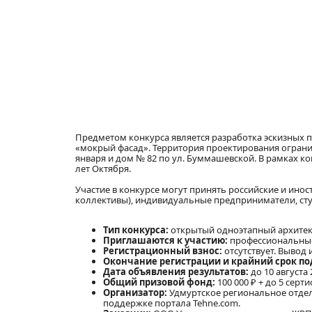
Предметом конкурса является разработка эскизных 
«мокрый фасад». Территория проектирования огранич
января и дом № 82 по ул. Буммашевской. В рамках к
лет Октября.
Участие в конкурсе могут принять российские и ино
коллективы), индивидуальные предприниматели, сту
Тип конкурса:
открытый одноэтапный архитек
Приглашаются к участию:
профессиональные 
Регистрационный взнос:
отсутствует. Вывод
Окончание регистрации и к
райний срок по
Дата объявления результатов:
до 10 августа 
Общий призовой фонд:
100 000 ₽ + до 5 сер
Организатор:
Удмуртское региональное отде
поддержке портала Tehne.com.