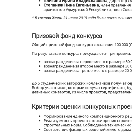
Плигина Ирина Владиславовна
, директор 
Степанюк Нина Евгеньевна
, член правления
архитектор Удмуртской Республики, член Союз
* В состав Жюри 31 июля 2019 года были внесены изме
Призовой фонд конкурса
Общий призовой фонд конкурса составляет 100 000 (С
По результатам конкурса присуждаются три премии:
вознаграждение за первое место в размере 50 
вознаграждение за второе место в размере 30 
вознаграждение за третье место в размере 20 0
До 5 студенческих авторских коллективов получат с
Выбор участников, которые получат сертификаты, б
девизных конвертов, из числа проектов, представле
Критерии оценки конкурсных прое
Формирование единого композиционного реш
Реализуемость проекта с точки зрения строит
строительных норм. Соблюдение технических
Соответствие фасадных решений жилого дома 