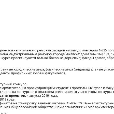
проектов капитального ремонта фасадов жилых домов серии 1-335 по 
ена Индустриальным районом города Ижевска: дома №№ 169, 171, 173,
онкурса проектируются только боковые (торцевые) фасады домов, обра
странные юридические лица, физические лица (индивидуальные участн
денты профильных вузов и факультетов.
турный конкурс.
архитекторы и проектировщики; студенты профильных вузов и факу
 и доставка конкурсного планшета оплачивается участником конкурса 
дачи проектов:
4 августа 2019 года.
2019 года.
тификатов на стажировку в летней школе «ТОЧКА РОСТА — архитектурны
ление Общероссийской общественной организации «Союз архитекторо