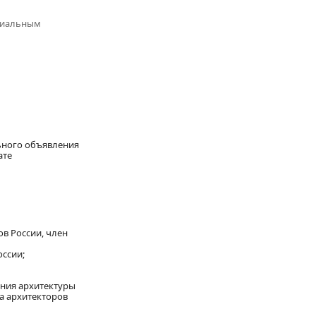
триальным
ьного объявления
ате
в России, член
оссии;
ения архитектуры
а архитекторов