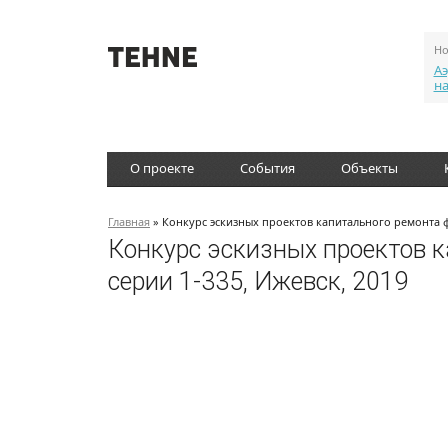
Но
Аэ
н
О проекте
События
Объекты
Главная
» Конкурс эскизных проектов капитального ремонта ф
Конкурс эскизных проектов 
серии 1-335, Ижевск, 2019