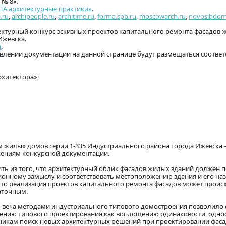
№ 8».
ТА архитектурные практики»
.
i.ru
,
archipeople.ru
,
architime.ru
,
forma.spb.ru
,
moscowarch.ru
,
novosibdom
ктурный конкурс эскизных проектов капитального ремонта фасадов
Ижевска.
m
.
влении документации на данной странице будут размещаться соотве
архитектора»;
жилых домов серии 1-335 Индустриального района города Ижевска
ениям конкурсной документации.
ить из того, что архитектурный облик фасадов жилых зданий должен 
нному замыслу и соответствовать местоположению здания и его на
, что реализация проектов капитального ремонта фасадов может проис
аточным.
ека методами индустриального типового домостроения позволило с
ению типового проектирования как воплощению одинаковости, одно
тникам поиск новых архитектурных решений при проектировании фас