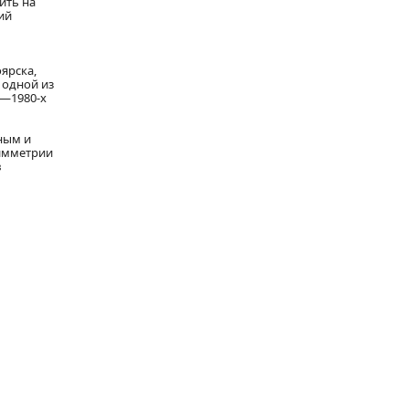
ить на
ий
ярска,
 одной из
0—1980-х
ным и
симметрии
в