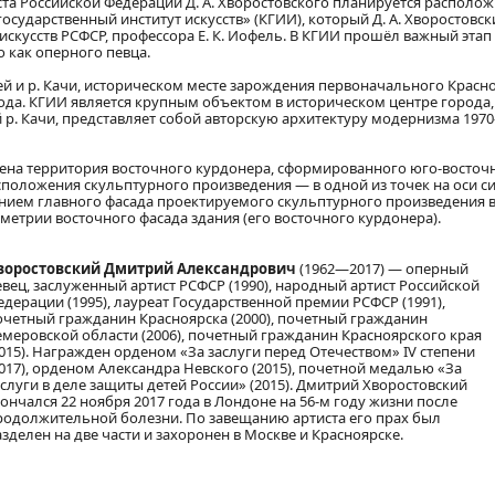
та Российской Федерации Д. А. Хворостовского планируется располож
сударственный институт искусств» (КГИИ), который Д. А. Хворостовск
 искусств РСФСР, профессора Е. К. Иофель. В КГИИ прошёл важный этап
 как оперного певца.
ей и р. Качи, историческом месте зарождения первоначального Красно
ода. КГИИ является крупным объектом в историческом центре города,
р. Качи, представляет собой авторскую архитектуру модернизма 197
лена территория восточного курдонера, сформированного юго-восточ
положения скульптурного произведения — в одной из точек на оси 
нием главного фасада проектируемого скульптурного произведения 
метрии восточного фасада здания (его восточного курдонера).
воростовский Дмитрий Александрович
(1962—2017) — оперный
евец, заслуженный артист РСФСР (1990), народный артист Российской
едерации (1995), лауреат Государственной премии РСФСР (1991),
очетный гражданин Красноярска (2000), почетный гражданин
емеровской области (2006), почетный гражданин Красноярского края
2015). Награжден орденом «За заслуги перед Отечеством» IV степени
2017), орденом Александра Невского (2015), почетной медалью «За
аслуги в деле защиты детей России» (2015). Дмитрий Хворостовский
кончался 22 ноября 2017 года в Лондоне на 56-м году жизни после
родолжительной болезни. По завещанию артиста его прах был
азделен на две части и захоронен в Москве и Красноярске.