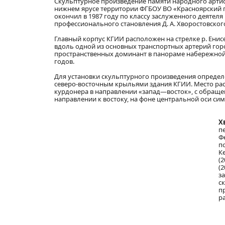
Скульптурное произведение памяти народного артис
нижнем ярусе территории ФГБОУ ВО «Красноярский го
окончил в 1987 году по классу заслуженного деятеля
профессионального становления Д. А. Хворостовского
Главный корпус КГИИ расположен на стрелке р. Енис
вдоль одной из основных транспортных артерий гор
пространственных доминант в панораме набережной 
годов.
Для установки скульптурного произведения опреде
северо-восточным крыльями здания КГИИ. Место рас
курдонера в направлении «запад—восток», с обраще
направлении к востоку, на фоне центральной оси сим
Х
п
Ф
п
К
(
(
з
с
п
р