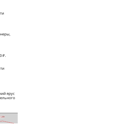
ти
йнеры,
0 ₽.
яти
ний ярус
мельного