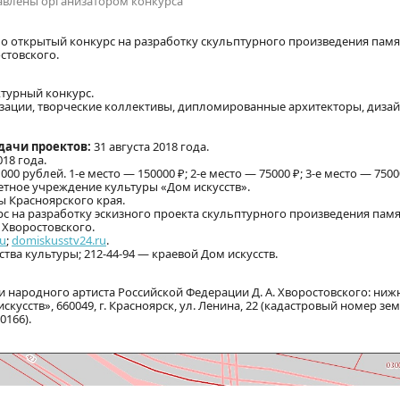
ставлены организатором конкурса
о открытый конкурс на разработку скульптурного произведения памя
стовского.
турный конкурс.
ации, творческие коллективы, дипломированные архитекторы, диза
дачи проектов:
31 августа 2018 года.
18 года.
 рублей. 1-е место — 150000 ₽; 2-е место — 75000 ₽; 3-е место — 7500
тное учреждение культуры «Дом искусств».
 Красноярского края.
с на разработку эскизного проекта скульптурного произведения пам
 Хворостовского.
ru
;
domiskusstv24.ru
.
тва культуры; 212-44-94 — краевой Дом искусств.
 народного артиста Российской Федерации Д. А. Хворостовского: ниж
кусств», 660049, г. Красноярск, ул. Ленина, 22 (кадастровый номер зе
0166).