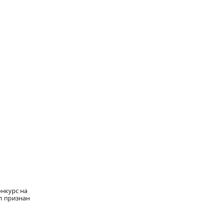
онкурс на
л признан