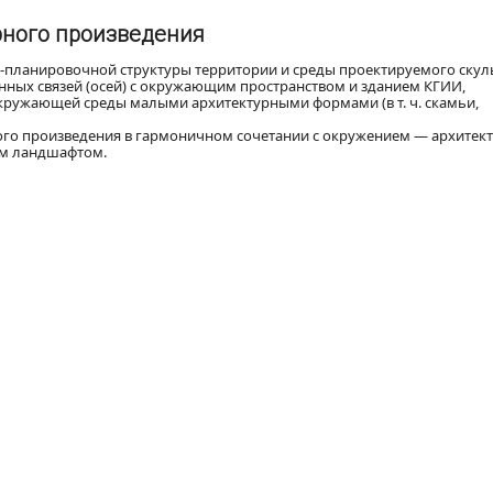
рного произведения
о-планировочной структуры территории и среды проектируемого ску
ных связей (осей) с окружающим пространством и зданием КГИИ,
ружающей среды малыми архитектурными формами (в т. ч. скамьи,
ого произведения в гармоничном сочетании с окружением — архитек
ым ландшафтом.