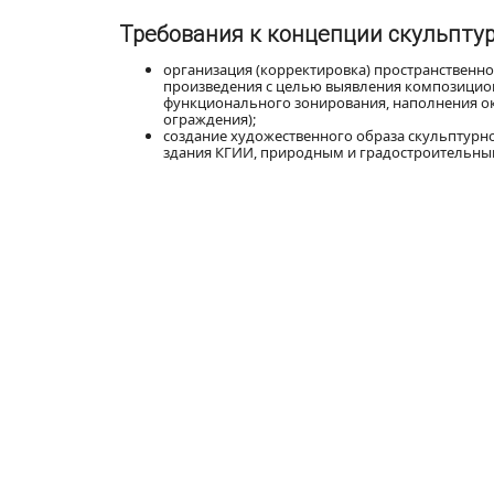
Требования к концепции скульпту
организация (корректировка) пространственн
произведения с целью выявления композицион
функционального зонирования, наполнения ок
ограждения);
создание художественного образа скульптурн
здания КГИИ, природным и градостроительн