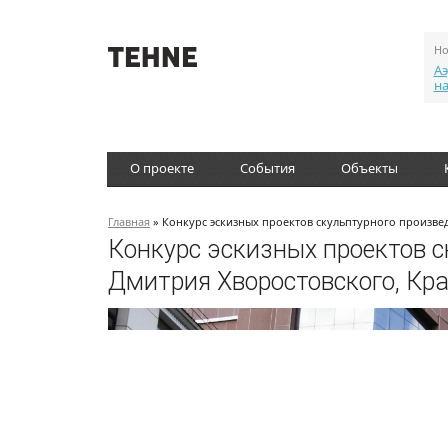
Но
Аэ
н
О проекте
События
Объекты
Главная
» Конкурс эскизных проектов скульптурного произвед
Конкурс эскизных проектов 
Дмитрия Хворостовского, Кра