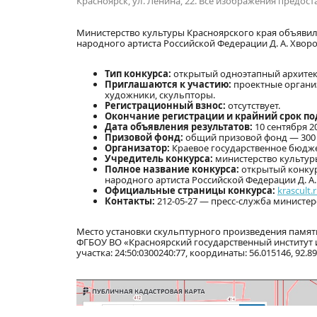
Красноярск, ул. Ленина, 22. Все изображения предо
Министерство культуры Красноярского края объявил
народного артиста Российской Федерации Д. А. Хворо
Тип конкурса:
открытый одноэтапный архитек
Приглашаются к участию:
проектные организ
художники, скульпторы.
Регистрационный взнос:
отсутствует.
Окончание регистрации и крайний срок по
Дата объявления результатов:
10 сентября 20
Призовой фонд:
общий призовой фонд — 300 000
Организатор:
Краевое государственное бюдже
Учредитель конкурса:
министерство культуры
Полное название конкурса:
открытый конкур
народного артиста Российской Федерации Д. А.
Официальные страницы конкурса:
krascult.
Контакты:
212-05-27 — пресс-служба министерс
Место установки скульптурного произведения памяти
ФГБОУ ВО «Красноярский государственный институт ис
участка: 24:50:0300240:77, координаты: 56.015146, 92.89