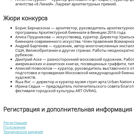
агентства «8 Линий». Лауреат архитектурных премий.
Жюри конкурса
Борис Бернаскони — архитектор, руководитель архитектурног
программы Архитектурной биеннале в Венеции 2016 года.
Алиса Прудникова — искусствовед, куратор. Директор Ураль
биеннале современного искусства. Член правления Всемирно
Андрей Бартенев — художник, автор многочисленных инсталля
США, Великобритании и других странах. Работы неоднократно
рубежом.
Дмитрий Аске — разносторонний московский художник. Работы
американских и азиатских книгах, посвященных граффити, ти
Алексей Новоселов — куратор, руководитель выставочного от
подготовке и проведении Московской международной биенна
художеств.
Яша Янг — директор и куратор музея стрит-арта Urban Nation 
Ирина Седых — председатель попечительского совета благот
фестиваля городской культуры ART OVRAG.
Регистрация и дополнительная информация
Регистрация
Положение
Техническое задание