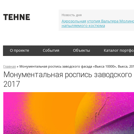
Новость дня
Аэрозольная утопия Вальтера Молин
напыляемого костюма
О проекте
События
Объекты
Каталог портф
Главная
» Монументальная роспись заводского фасада «Выкса 10000», Выкса, 2
Монументальная роспись заводского 
2017