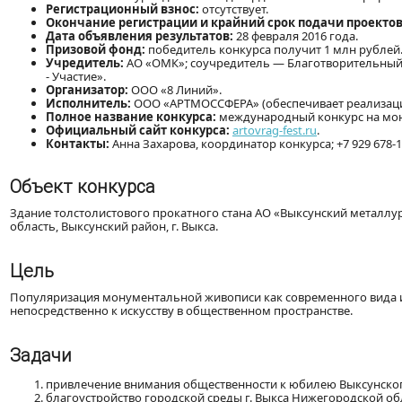
Регистрационный взнос:
отсутствует.
Окончание регистрации и крайний срок подачи проектов
Дата объявления результатов:
28 февраля 2016 года.
Призовой фонд:
победитель конкурса получит 1 млн рублей
Учредитель:
АО «ОМК»; соучредитель — Благотворительный 
- Участие».
Организатор:
ООО «8 Линий».
Исполнитель:
ООО «АРТМОССФЕРА» (обеспечивает реализацию
Полное название конкурса:
международный конкурс на мону
Официальный сайт конкурса:
artovrag-fest.ru
.
Контакты:
Анна Захарова, координатор конкурса; +7 929 678-1
Объект конкурса
Здание толстолистового прокатного стана АО «Выксунский металлур
область, Выксунский район, г. Выкса.
Цель
Популяризация монументальной живописи как современного вида из
непосредственно к искусству в общественном пространстве.
Задачи
привлечение внимания общественности к юбилею Выксунског
благоустройство городской среды г. Выкса Нижегородской обл