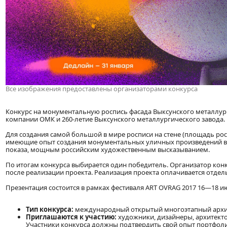
Все изображения предоставлены организаторами конкурса
Конкурс на монументальную роспись фасада Выксунского металлур
компании ОМК и 260-летие Выксунского металлургического завода.
Для создания самой большой в мире росписи на стене (площадь рос
имеющие опыт создания монументальных уличных произведений в Р
показа, мощным российским художественным высказыванием.
По итогам конкурса выбирается один победитель. Организатор кон
после реализации проекта. Реализация проекта оплачивается отдел
Презентация состоится в рамках фестиваля ART OVRAG 2017 16—18 ию
Тип конкурса:
международный открытый многоэтапный архи
Приглашаются к участию:
художники, дизайнеры, архитект
Участники конкурса должны подтвердить свой опыт портфоли