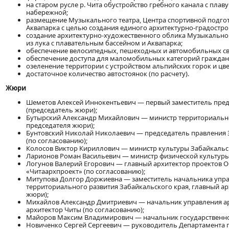
на старом русле р. Чита обустройство гребного канала с плав
набережной;
размещение Музыкального театра, Центра спортивной подгот
Аквапарка с целью создания единого архитектурно-градостр
создание архитектурно-художественного облика Музыкальног
из лука с плавательным бассейном и Аквапарка;
обеспечение велосипедных, пешеходных и автомобильных св
обеспечение доступа для маломобильных категорий граждан
озеленение территории с устройством альпийских горок и цв
достаточное количество автостоянок (по расчету).
Жюри
Шеметов Алексей Иннокентьевич — первый заместитель пред
(председатель жюри);
Бутырский Александр Михайлович — министр территориальног
председателя жюри);
Бунтовский Николай Николаевич — председатель правления 
(по согласованию);
Колосов Виктор Кириллович — министр культуры Забайкальск
Ларионов Роман Васильевич — министр физической культуры 
Логунов Валерий Егорович — главный архитектор проектов О
«Читаархпроект» (по согласованию);
Митупова Долгор Доржиевна — заместитель начальника упра
территориального развития Забайкальского края, главный ар
жюри);
Михайлов Александр Дмитриевич — начальник управления ар
архитектор Читы (по согласованию);
Майоров Максим Владимирович — начальник государственног
Новиченко Сергей Сергеевич — руководитель Департамента 