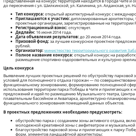
Представленная на конкурс территория находится в городе Чите и огр
до пересечения с ул. Шилкинской, ул. Калинина, ул. Алданская, ул. Н
Тип конкурса:
открытый архитектурный конкурс с междунаро
Приглашаются к участию:
дипломированные архитекторы, т
проектные организации, зарегистрированные на территории РФ
Регистрационный взнос:
отсутствует.
Дедлайн:
16 июня 2014 года.
Дата объявления результатов:
до 20 июня 2014 года.
Призовой фонд:
за лучшее конкурсное проектное предложен
рублей.
Организатор:
министерство территориального развития Заб
Полное название конкурса:
открытый конкурс на разработк
размещение спортивно-оздоровительных и культурно-зрелищн
Цель конкурса
Выявление лучших проектных решений по обустройству парковой 
условий для полноценного отдыха горожан — по совершенствовани
функциональному зонированию, формированию полноценной сферы
использования территории парка Победы в Чите и прилегающих к 
предложений и идей по размещению Музыкального театра, Центра с
плавательным бассейном и Аквапарка, архитектурно-планировочн
функционального зонирования помещений данных объектов.
В проектных предложениях необходимо предусмотреть:
обустройство парка с созданием зоны активного отдыха, вк
молодежной креативной зоны с амфитеатром и музыкальной 
благоустройство парковой зоны и прилегающих к парку Поб
форм, элементов ландшафтной архитектуры;