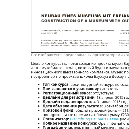
Все изображения предоставлены организаторами ко
Целью конкурса является создание проекта музея Бау
летнему юбилею школы, который будет отмечаться в
инновационного выставочного комплекса. Музею пре
построенных по проектам школы Баухауз в Дессау, 
Тип конкурса:
архитектурный конкурс по созд
Приглашаются к участию:
архитекторы.
Регистрационный взнос:
отсутствует.
Дедлайн для регистрации:
13 апреля 2015 го
Дедлайн подачи проектов:
31 июля 2015 года
Дата объявления результатов:
3 сентября 201
Призовой фонд:
общий призовой фонд — €113000
поощрительные премии на общую сумму €230
Организатор:
Die Stiftung Bauhaus Dessau
(Фонд
Полное название конкурса:
Open internation
География участия:
открытый международный