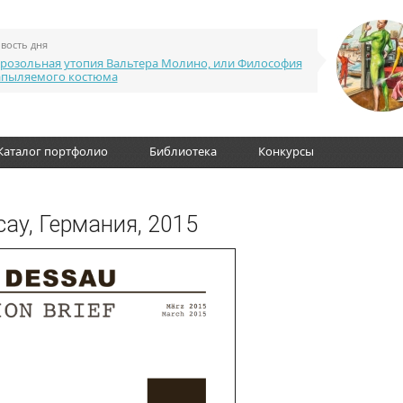
вость дня
розольная утопия Вальтера Молино, или Философия
апыляемого костюма
Каталог портфолио
Библиотека
Конкурсы
сау, Германия, 2015