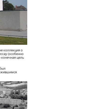
не коллекция о
ессау (особенно
о конечная цель
 был
ложившимся