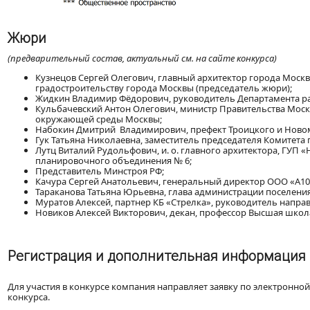
Жюри
(предварительный состав, актуальный см. на сайте конкурса)
Кузнецов Сергей Олегович, главный архитектор города Москв
градостроительству города Москвы (председатель жюри);
Жидкин Владимир Фёдорович, руководитель Департамента ра
Кульбачевский Антон Олегович, министр Правительства Мос
окружающей среды Москвы;
Набокин Дмитрий Владимирович, префект Троицкого и Новом
Гук Татьяна Николаевна, заместитель председателя Комитета 
Лутц Виталий Рудольфович, и. о. главного архитектора, ГУП 
планировочного объединения № 6;
Представитель Минстроя РФ;
Качура Сергей Анатольевич, генеральный директор ООО «А10
Тараканова Татьяна Юрьевна, глава администрации поселения
Муратов Алексей, партнер КБ «Стрелка», руководитель напра
Новиков Алексей Викторович, декан, профессор Высшая школа
Регистрация и дополнительная информация
Для участия в конкурсе компания направляет заявку по электронно
конкурса.