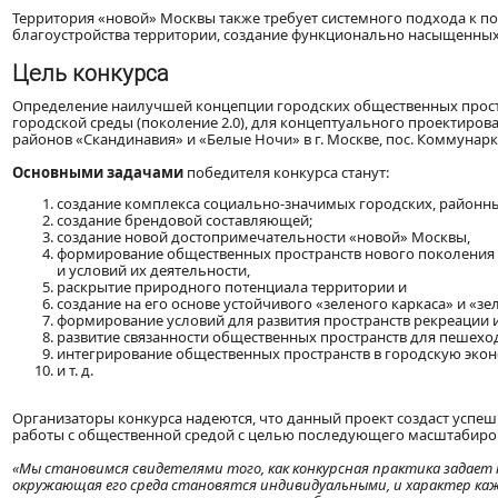
Территория «новой» Москвы также требует системного подхода к 
благоустройства территории, создание функционально насыщенных 
Цель конкурса
Определение наилучшей концепции городских общественных прост
городской среды (поколение 2.0), для концептуального проектиро
районов «Скандинавия» и «Белые Ночи» в г. Москве, пос. Коммунарк
Основными задачами
победителя конкурса станут:
создание комплекса социально-значимых городских, районны
создание брендовой составляющей;
создание новой достопримечательности «новой» Москвы,
формирование общественных пространств нового поколения (
и условий их деятельности,
раскрытие природного потенциала территории и
создание на его основе устойчивого «зеленого каркаса» и «з
формирование условий для развития пространств рекреации и
развитие связанности общественных пространств для пешехо
интегрирование общественных пространств в городскую эко
и т. д.
Организаторы конкурса надеются, что данный проект создаст успе
работы с общественной средой с целью последующего масштабиров
«Мы становимся свидетелями того, как конкурсная практика задает
окружающая его среда становятся индивидуальными, и характер кажд