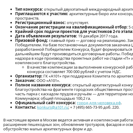
Тип конкурса:
открытый двухэтапный международный архите
Приглашаются к участию:
архитектурные бюро или консор
пространств.
Регистрационный взнос:
отсутствует.
Окончание регистрации на квалификационный отбор:
5 
Крайний срок подачи проектов для участников 2-го этапа
Дата объявления результатов:
19 декабря 2017 года.
Призовой фонд:
главный приз — договор на реализацию. За
Победителем. На базе постановочных документов заказчика (
разработанной Победителем Конкурса, будет формироваться з
дальнейшем будут производиться договорные работы. Победи
надзора в ходе производства проектных работ на стадии «П»
комплексного благоустройства.
В качестве компенсации за выполнение конкурсной раб
конкурса составляет 700 000 рублей с учетом НДС.
Организатор:
ГК «А101» при поддержке Комитета по архитект
Заказчик:
ООО «А101».
Полное название конкурса:
открытый архитектурный конкур
благоустройства на фрагменте городских общественных прос
часть парка с каскадом прудов и ручьём — для территории но
Коммунарка; общей площадью 100,2 га.
Официальный сайт конкурса:
город-для-человека.рф
.
Контакты:
konkurs@a101.ru
; + 7 (495) 665-73-95 доб. 220.
В настоящее время в Москве ведется активная и комплексная работа
расширение пешеходных зон, обновление тротуаров, фасадов и осв
обустройство малых архитектурных форм и др.