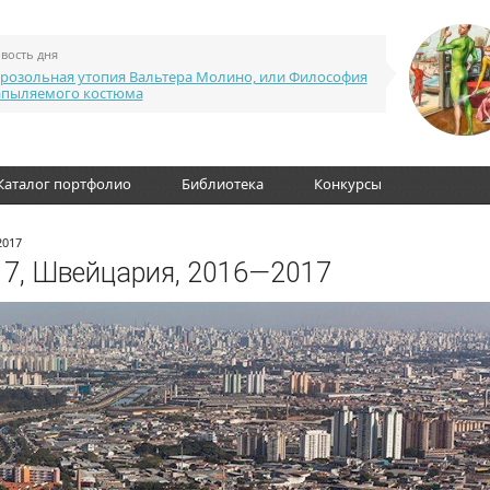
вость дня
розольная утопия Вальтера Молино, или Философия
апыляемого костюма
Каталог портфолио
Библиотека
Конкурсы
2017
017, Швейцария, 2016—2017