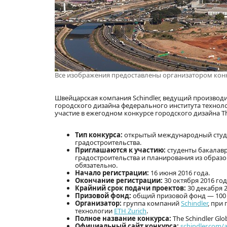
Все изображения предоставлены организатором кон
Швейцарская компания Schindler, ведущий производи
городского дизайна федерального института технолог
участие в ежегодном конкурсе городского дизайна The
Тип конкурса:
открытый международный студен
градостроительства.
Приглашаются к участию:
студенты бакалавр
градостроительства и планирования из образо
обязательно.
Начало регистрации:
16 июня 2016 года.
Окончание регистрации:
30 октября 2016 год
Крайний срок подачи проектов:
30 декабря 2
Призовой фонд:
общий призовой фонд — 100 
Организатор:
группа компаний
Schindler
, при
технологии
ETH Zurich
.
Полное название конкурса:
The Schindler Glo
Официальный сайт конкурса:
schindler.com/