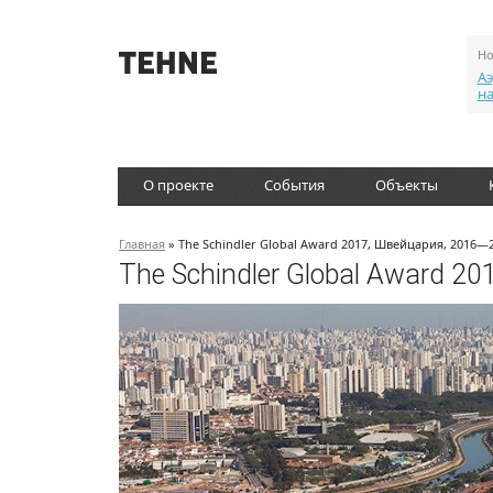
Но
Аэ
н
О проекте
События
Объекты
Главная
» The Schindler Global Award 2017, Швейцария, 2016—
The Schindler Global Award 2