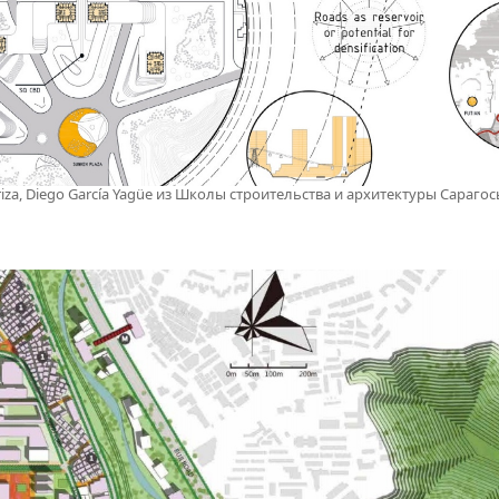
Ariza, Diego García Yagüe из Школы строительства и архитектуры Сарагос