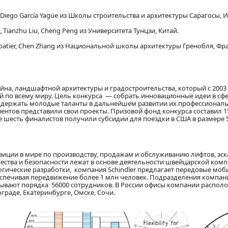
a, Diego García Yagüe из Школы строительства и архитектуры Сарагосы, 
 Tianzhu Liu, Cheng Peng из Университета Тунцзи, Китай.
Sabatier, Chen Zhang из Национальной школы архитектуры Гренобля, Фр
зайна, ландшафтной архитектуры и градостроительства, который с 2003
 по всему миру. Цель конкурса — собрать инновационные идеи в сф
оддержать молодые таланты в дальнейшем развитии их профессионал
нентов представили свои проекты. Призовой фонд конкурса составил 15
е шесть финалистов получили субсидии для поездки в США в размере 
зиции в мире по производству, продажам и обслуживанию лифтов, эс
ества и безопасности лежат в основе деятельности швейцарской комп
гические разработки, компания Schindler предлагает передовые мо
спечивая передвижение более 1 млн человек. Подразделения компан
итывают порядка 56000 сотрудников. В России офисы компании распол
граде, Екатеринбурге, Омске, Сочи.