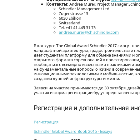
Контакты:
Andrea Murer, Project Manager Schin
Schindler Management Ltd.
Zugerstrasse 13
6030 Ebikon
Switzerland
Tel. +41 41 445 31 75
andrea.murer@ch.schindler.com
В конкурсе The Global Award Schindler 2017 смогут п
ландшафтной архитектуры, градостроительства и пл
дает студентам платформу для обмена знаниями и о
открытого формата соревнований в проектировании
пообщаться с всемирно известными практиками и эк
на фундаментальные вопросы о жизни в современны
инновационными технологиями и мобильностью, кот
создания лучшей инфраструктуры и жизни.
Заявки на участие принимаются до 30 октября, дизай
участия и форма регистрации будут представлены ор
Регистрация и дополнительная и
Регистрация
Schindler Global Award Book 2015 - Essays