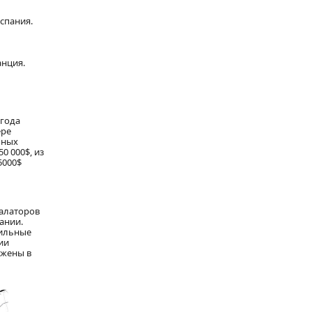
Испания.
анция.
 года
ере
ьных
0 000$, из
5000$
калаторов
ании.
бильные
ии
ожены в