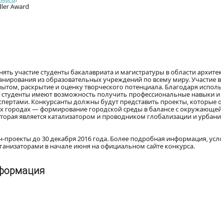
dler Award
ринять участие студенты бакалавриата и магистратуры в области архите
анирования из образовательных учреждений по всему миру. Участие в
пытом, раскрытие и оценку творческого потенциала. Благодаря испо
, студенты имеют возможность получить профессиональные навыки и
спертами. Конкурсанты должны будут представить проекты, которые 
х городах — формирование городской среды в балансе с окружающей
орая является катализатором и проводником глобализации и урбани
н-проекты до 30 декабря 2016 года. Более подробная информация, усл
ганизаторами в начале июня на официальном сайте конкурса.
нформация