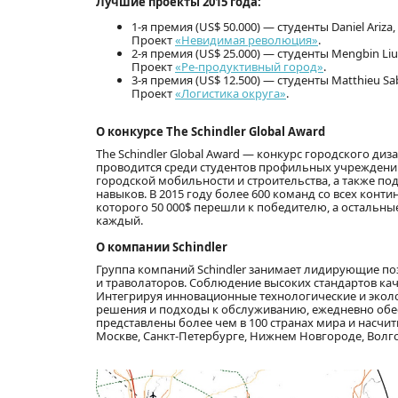
Лучшие проекты 2015 года:
1-я премия (US$ 50.000) — студенты Daniel Ariz
Проект
«Невидимая революция»
.
2-я премия (US$ 25.000) — студенты Mengbin Liu,
Проект
«Ре-продуктивный город»
.
3-я премия (US$ 12.500) — студенты Matthieu 
Проект
«Логистика округа»
.
О конкурсе The Schindler Global Award
The Schindler Global Award — конкурс городского ди
проводится среди студентов профильных учреждений
городской мобильности и строительства, а также п
навыков. В 2015 году более 600 команд со всех конти
которого 50 000$ перешли к победителю, а остальны
каждый.
О компании Schindler
Группа компаний Schindler занимает лидирующие по
и траволаторов. Соблюдение высоких стандартов кач
Интегрируя инновационные технологические и эколо
решения и подходы к обслуживанию, ежедневно обе
представлены более чем в 100 странах мира и насч
Москве, Санкт-Петербурге, Нижнем Новгороде, Волго