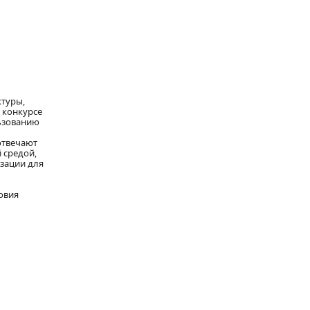
ктуры,
 конкурсе
льзованию
отвечают
 средой,
зации для
овия