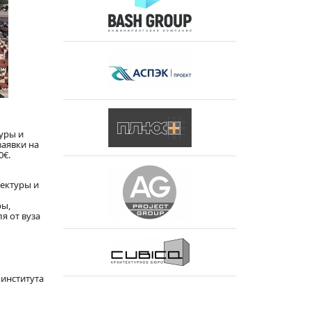
уры и
заявки на
0€.
ектуры и
ры,
я от вуза
 института