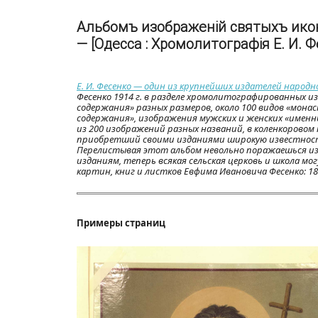
Альбомъ изображеній святыхъ икон
— [Одесса : Хромолитографія Е. И. Фе
Е. И. Фесенко — один из крупнейших издателей народ
Фесенко 1914 г. в разделе хромолитографированных и
содержания» разных размеров, около 100 видов «мона
содержания», изображения мужских и женских «именны
из 200 изображений разных названий, в коленкоровом
приобретший своими изданиями широкую известность
Перелистывая этот альбом невольно поражаешься и
изданиям, теперь всякая сельская церковь и школа мо
картин, книг и листков Евфима Ивановича Фесенко: 1883—
Примеры страниц