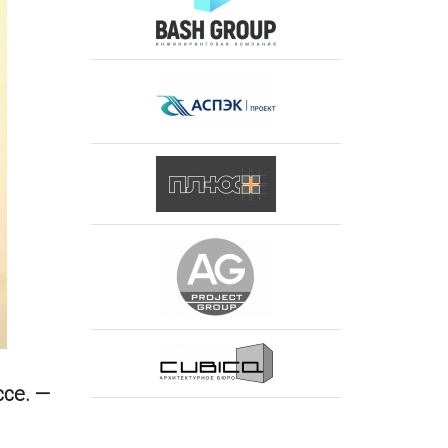
се. —