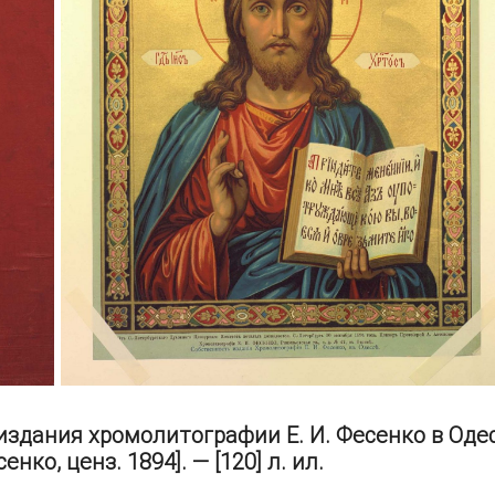
здания хромолитографии Е. И. Фесенко в Одес
нко, ценз. 1894]. — [120] л. ил.