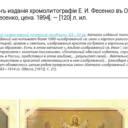
ъ изданія хромолитографіи Е. И. Фесенко въ О
сенко, ценз. 1894]. — [120] л. ил.
ной православной печатной продукции XIX—XX вв.
Каталог изданий тип
зданий насчитывает более 1000 «изображений св. икон и картин религи
стырей, храмов и святынь, изображения крестов на бумаге и картины р
х образков». Есть в этом каталоге «„Альбом изображений св. Икон“, с
 переплете с золотым тиснением». «Почтенный одесский издатель, спр
 в России, представил в этом альбоме,… результат своей… деятельн
зяществом и красотой заключающихся в нем изображений… Благодаря
гут обзавестись целым рядом прекрасных икон» (Каталог изображений св
1914 гг. Одесса, [1915]. С. 21).