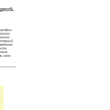
дессѣ.
ографии
озного
азного
остоящий
аведливо
ости.
 этим
. икон,