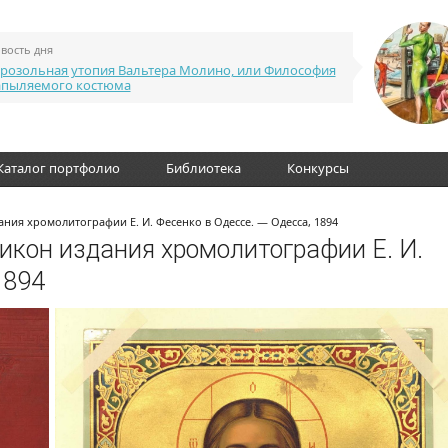
вость дня
розольная утопия Вальтера Молино, или Философия
апыляемого костюма
Каталог портфолио
Библиотека
Конкурсы
ния хромолитографии Е. И. Фесенко в Одессе. — Одесса, 1894
икон издания хромолитографии Е. И.
1894