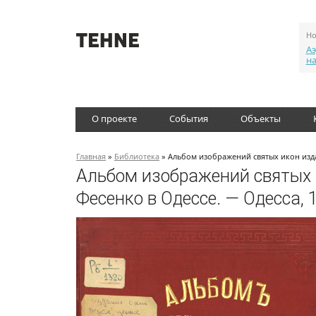
Но
Аэ
н
О проекте
События
Объекты
Главная
»
Библиотека
» Альбом изображений святых икон изда
Альбом изображений святых 
Фесенко в Одессе. — Одесса, 