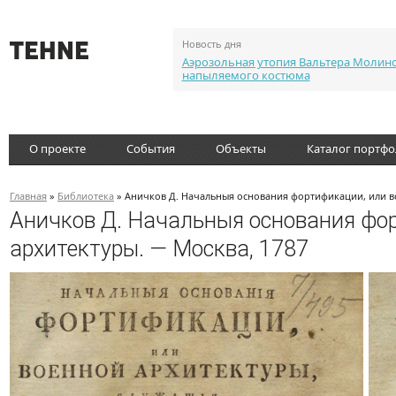
Новость дня
Аэрозольная утопия Вальтера Молин
напыляемого костюма
О проекте
События
Объекты
Каталог портф
Главная
»
Библиотека
» Аничков Д. Начальныя основания фортификации, или в
Аничков Д. Начальныя основания фо
архитектуры. — Москва, 1787