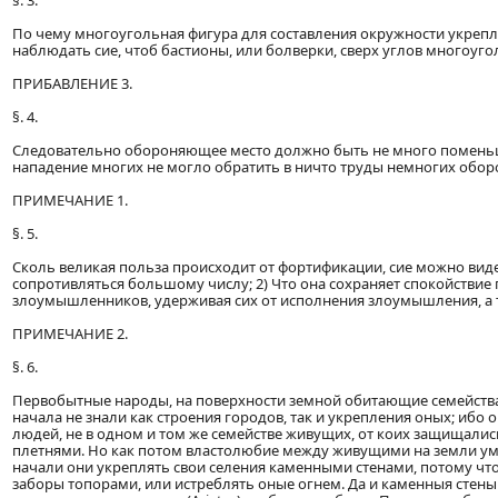
§. 3.
По чему многоугольная фигура для составления окружности укрепл
наблюдать сие, чтоб бастионы, или болверки, сверх углов многоуг
ПРИБАВЛЕНИЕ 3.
§. 4.
Следовательно обороняющее место должно быть не много поменьш
нападение многих не могло обратить в ничто труды немногих обо
ПРИМЕЧАНИЕ 1.
§. 5.
Сколь великая польза происходит от фортификации, сие можно вид
сопротивляться большому числу; 2) Что она сохраняет спокойствие 
злоумышленников, удерживая сих от исполнения злоумышления, а те
ПРИМЕЧАНИЕ 2.
§. 6.
Первобытные народы, на поверхности земной обитающие семействам
начала не знали как строения городов, так и укрепления оных; ибо 
людей, не в одном и том же семействе живущих, от коих защищалис
плетнями. Но как потом властолюбие между живущими на земли умн
начали они укреплять свои селения каменными стенами, потому чт
заборы топорами, или истреблять оные огнем. Да и каменныя стены