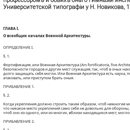
профессоромъ и обѣихъ онаго гимназій инспе
Университетской типографіи у Н. Новикова, 178
ГЛАВА I.
О всеобщих началах Военной Архитектуры.
ОПРЕДЕЛЕНИЕ I.
§. 1.
Фортификация, или Военная Архитектура (Ars fortificatoria, five Archit
безопасности городов и других мест служащия, так, чтоб в оных н
долго защищать себя могли. Или Военная Архитектура есть наука, 
атаковать, или приступом брать оныя.
ПРИБАВЛЕНИЕ 1.
§. 2.
Когда укрепления должно строить таким образом, чтоб немногие мог
что никакое место укреплений само себе не довольно для обороны,
чтоб оно из одного, или из многих, вблизи находящихся мест, мог
ПРИБАВЛЕНИЕ 2.