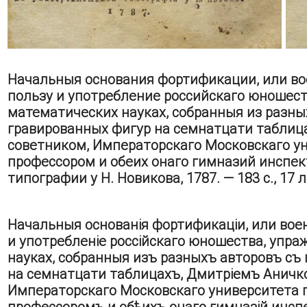
Начальныя основания фортификации, или во
пользу и употребление российскаго юношес
математических науках, собранныя из разны
гравированных фигур на семнатцати табли
советником, Императорскаго Московскаго 
профессором и обеих онаго гимназий инспек
типографии у Н. Новикова, 1787. — 183 с., 17 л
Начальныя основанія фортификаціи, или вое
и употребленіе россійскаго юношества, упр
науках, собранныя изъ разныхъ авторовъ съ
на семнатцати таблицахъ, Дмитріемъ Анич
Императорскаго Московскаго университета