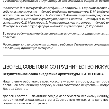
с участием художников и скульпторов, посвященный вопросам архит
В повестке дня пленума были следующие вопросы: 1. Строительство 
содружество искусств — доклад академика архитектуры Б. М. Иофана.
материалы — доклад инж. Г. Б. Красина. 3. Архитектура интерьеров — д
Гельфрейха. 4. Основная скульптура Дворца Советов — статуя В. И. Л
скульптора С. Д. Меркурова. 5. Монументальная живопись — доклад ак
Лансере. 6. Скульптура Дворца — доклад скульптора Б. Д. Королева.
Во время работ пленума была открыта выставка, посвященная архи
Советов.
Настоящая книга содержит отчет о работах V пленума по сокращен
резолюцию, принятую пленумом.
ДВОРЕЦ СОВЕТОВ И СОТРУДНИЧЕСТВО ИСКУ
Вступительное слово академика архитектуры В. А. ВЕСНИНА
Наш пленум работников трех искусств — архитекторов, скульпторо
посвящен важнейшему вопросу жизни советского искусства — вопро
Дворца Советов.
Дворец Советов — памятник вождю человечества, великому Ленину
исторической эпохи, когда страна Советов не в мечтах, а на деле по
социалистическое общество.