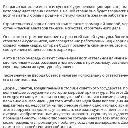
В странах капитализма это искусство будет революционировать, толк
которому идет страна Советов. В нашей стране оно будет творчески
воспитывать любовь к родине и стимулировать желание работать на
Строительство Дворца Советов явится также громадной школой, че
сотни и тысячи мастеров техники, искусства, строительного дела.
Оно окажет огромное влияние на рост всей нашей культуры. Воспиты
строителей-художников, непосредственно работающих над Дворцом 
создаст новые кадры, которые будут применять свои знания, свое ис
сооружениях общественного характера.
А это в свою очередь окажет сильнейшее воспитательное влияние 
миллионные массы, развивая в них любовь к прекрасному, развива
вкус, поднимая их культурный уровень.
Такое значение Дворца Советов налагает колоссальную ответственно
его строительства.
Дворец Советов, воздвигаемый в столице советского государства, п
величайшее сооружение в истории мировой архитектуры. Но этот Д
всех других монументальных сооружений не только своими размер
вложенной в него идеи. Для того чтобы эта идея была воплощена н
выразительно, недостаточны творческие усилия одной только архит
этого сооружения должны участвовать все виды художественного тв
очередь изобразительные искусства, живопись, скульптура, художе
промышленность. Только творческое сотрудничество всех этих иску
может разрешить громадную проблему создания всенародного Дво
памятника нашей героической эпохи.