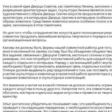
Уже в самой идее Дворца Советов, как памятника Ленину, заложено 
разрешение архитектурных задач. Скульптура Ленина является осно
художественного образа Дворца. Синтез искусств продолжается и в
архитектуре, и в интерьерах Дворца, причем в интерьерах особенн
образы живописи. Средствами живописи можно особенно полно и 
идею, заложенную в этом памятнике.
Но для того чтобы сотрудничество искусств дало полноценные резу
совместно продумать важнейшие вопросы творческого порядка и н
организационные вопросы.
Каковы же должны быть формы нашей совместной работы для того,
многочисленный по своему составу, был бы объединен общими тв
Все задания, связанные с Дворцом Советов, настолько сложны и гр
размерам, что они потребуют коллективной работы для каждой отд
каждого отдельного интерьера. Наряду с организацией работ внут
необходимо будет организовать взаимную связь отдельных коллек
Пленум должен выдвинуть ряд предложений о том, как поставить эту
участие скульптора и живописца в проектной работе архитектора и 
создании живописных и скульптурных композиций.
Это взаимное участие ни в какой степени не должно означать огра
каждого искусства в пользу другого. Напротив того, эта совместная
обогатить мастеров отдельных видов искусства и привести их твор
единству.
Опыт достаточно убедительно показывает нам, что разобщенность
приводит к последующим переделкам, к необходимости искусствен
элементы произведения. Это совершенно не должно иметь места в т