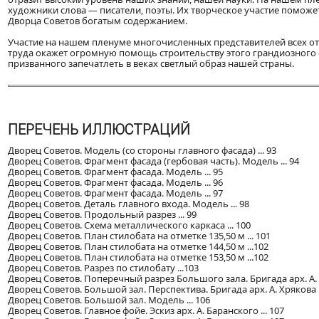
художники слова — писатели, поэты. Их творческое участие поможе
Дворца Советов богатым содержанием.
Участие на нашем пленуме многочисленных представителей всех от
труда окажет огромную помощь строительству этого грандиозного
призванного запечатлеть в веках светлый образ нашей страны.
ПЕРЕЧЕНЬ ИЛЛЮСТРАЦИЙ
Дворец Советов. Модель (со стороны главного фасада) ... 93
Дворец Советов. Фрагмент фасада (гербовая часть). Модель ... 94
Дворец Советов. Фрагмент фасада. Модель ... 95
Дворец Советов. Фрагмент фасада. Модель ... 96
Дворец Советов. Фрагмент фасада. Модель ... 97
Дворец Советов. Деталь главного входа. Модель ... 98
Дворец Советов. Продольный разрез ... 99
Дворец Советов. Схема металлического каркаса ... 100
Дворец Советов. План стилобата на отметке 135,50 м ... 101
Дворец Советов. План стилобата на отметке 144,50 м ...102
Дворец Советов. План стилобата на отметке 153,50 м ...102
Дворец Советов. Разрез по стилобату ...103
Дворец Советов. Поперечный разрез Большого зала. Бригада арх. А. Х
Дворец Советов. Большой зал. Перспектива. Бригада арх. А. Хрякова ..
Дворец Советов. Большой зал. Модель ... 106
Дворец Советов. Главное фойе. Эскиз арх. А. Баранского ... 107