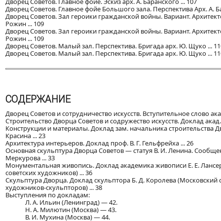
Дворец Советов. Главное фойе. Эскиз арх. А. Баранского ... 107
Дворец Советов. Главное фойе Большого зала. Перспектива Арх. А. Ба
Дворец Советов. Зал героики гражданской войны. Вариант. Архитект
Рожин ... 109
Дворец Советов. Зал героики гражданской войны. Вариант. Архитект
Рожин ... 109
Дворец Советов. Малый зал. Перспектива. Бригада арх. Ю. Щуко ... 11
Дворец Советов. Малый зал. Перспектива. Бригада арх. Ю. Щуко ... 11
СОДЕРЖАНИЕ
Дворец Советов и сотрудничество искусств. Вступительное слово акад. а
Строительство Дворца Советов и содружество искусств. Доклад акад. ар
Конструкции и материалы. Доклад зам. начальника строительства Дво
Красина ... 23
Архитектура интерьеров. Доклад проф. В. Г. Гельфрейха ... 26
Основная скульптура Дворца Советов — статуя В. И. Ленина. Сообщен
Меркурова ... 33
Монументальная живопись. Доклад академика живописи Е. Е. Лансе
советских художников) ... 36
Скульптура Дворца. Доклад скульптора Б. Д. Королева (Московский 
художников-скульпторов) ... 38
Выступления по докладам:
Л. А. Ильин (Ленинград) — 42.
Н. А. Милютин (Москва) — 43.
В. И. Мухина (Москва) — 44.