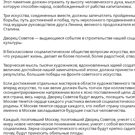
Этот памятник должен отразить ту высоту человеческого духа, мысли
которую способен народ, освобожденный от рабства капитализма.
Три искусства, соединенных вместе, должны запечатлеть пройденны
борьбы, путь достижений и побед, путь неуклонного продвижения
под мудрым руководством друга Ленина, великого продолжателя ег
Сталина.
Дворец Советов — выдающееся событие в строительстве нашей соц
культуры.
В бесклассовом социалистическом обществе вопросам искусства, во
что украшает жизнь, делает ее более полной, более радостной, отво
Творческая мысль тысячи художников, вдохновленных идеей создат
величию достойное нашей замечательной эпохи, должна принести
результаты, большие победы на фронте советского искусства.
Если достижения отдельных мастеров в области художественного т
вперед искусство, то как велик должен быть толчок при коллективн
сконцентрированном напряжении воли к ясно поставленной цели. Д
вся страна, весь народ. Дворец Советов будут видеть, посещать тыс
Москве тянется сердце каждого участника великой социалистическ
родины. К Москве тянется сердце каждого, кто любит страну социализ
именно в Москве закладывается будущее счастье человечества.
Каждый, посетивший Москву, посетивший Дворец Советов, унесет с с
миру новое человеческое понимание жизни, унесет с собой воспоми
социализма. Зерна социалистического искусства будут крепко сади
почву, будут приносить обильные плоды.