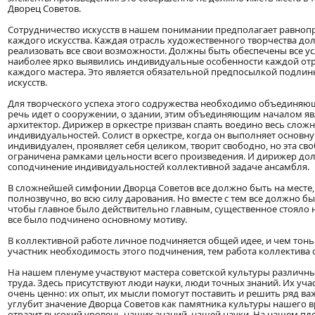
Дворец Советов.
Сотрудничество искусств в нашем понимании предполагает равноп
каждого искусства. Каждая отрасль художественного творчества д
реализовать все свои возможности. Должны быть обеспечены все ус
наиболее ярко выявились индивидуальные особенности каждой отра
каждого мастера. Это является обязательной предпосылкой подлин
искусств.
Для творческого успеха этого содружества необходимо объединяю
речь идет о сооружении, о здании, этим объединяющим началом явл
архитектор. Дирижер в оркестре призван спаять воедино весь слож
индивидуальностей. Солист в оркестре, когда он выполняет основн
индивидуален, проявляет себя целиком, творит свободно, но эта сво
ограничена рамками цельности всего произведения. И дирижер дол
соподчинение индивидуальностей коллективной задаче ансамбля.
В сложнейшей симфонии Дворца Советов все должно быть на месте,
полнозвучно, во всю силу дарования. Но вместе с тем все должно бы
чтобы главное было действительно главным, существенное стояло 
все было подчинено основному мотиву.
В коллективной работе личное подчиняется общей идее, и чем тон
участник необходимость этого подчинения, тем работа коллектива
На нашем пленуме участвуют мастера советской культуры различны
труда. Здесь присутствуют люди науки, люди точных знаний. Их уча
очень ценно: их опыт, их мысли помогут поставить и решить ряд в
углубит значение Дворца Советов как памятника культуры нашего 
отразит высокий уровень наших знаний, нашей науки. На нашем пл