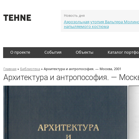
Новость дня
Аэрозольная утопия Вальтера Молин
напыляемого костюма
О проекте
События
Объекты
Каталог портф
Главная
»
Библиотека
» Архитектура и антропософия. — Москва, 2001
Архитектура и антропософия. — Моск