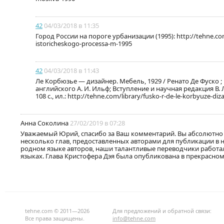
42
04/03/2018 в 11:35
Город России нa пороге урбанизации (1995): http://tehne.com
istoricheskogo-processa-m-1995
42
04/03/2018 в 11:43
Ле Корбюзье — дизайнер. Мебель, 1929 / Ренато Де Фуско ; 
английского А. И. Ильф; Вступление и научная редакция В. 
108 с., ил.: http://tehne.com/library/fusko-r-de-le-korbyuze-d
Анна Соколина
27/02/2019 в 07:28
Уважаемый Юрий, спасибо за Ваш комментарий. Вы абсолютно 
несколько глав, предоставленных авторами для публикации в 
родном языке авторов, наши талантливые переводчики работал
языках. Глава Кристофера Дэя была опубликована в прекрасном 
tehne.com © 2011—2026
Для предложений и обратной связи:
Все права защищены.
info@tehne.com