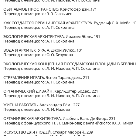
Перевод с немецкого: Л. И. Нахова, А. П. Соколина
ОБИТАЕМОЕ ПРОСТРАНСТВО. Кристофер Дэй..171
Перевод с немецкого: В. В. Глазычев
КАК СОЗДАЕТСЯ ОРГАНИЧЕСКАЯ АРХИТЕКТУРА. Рудольф С. X. Мейс.. 1
Перевод с немецкого: А. П. Соколина
ЭКОЛОГИЧЕСКАЯ АРХИТЕКТУРА. Иоахим Эбле.. 191
Перевод с немецкого: А. П. Соколина
ВОДА И АРХИТЕКТУРА. А. Джон Уилкс.. 101
Перевод с немецкого: О. О. Безухова
ЭКОЛОГИЧЕСКАЯ КОНЦЕПЦИЯ ПОТСДАМСКОЙ ПЛОЩАДИ В БЕРЛИНЕ. Э
Перевод с немецкого: Л. И. Нахова, А. П. Соколина
СТРЕМЛЕНИЕ ИГРАТЬ. Эспен Таральдсен.. 211
Перевод с немецкого: А. П. Соколина
ОРГАНИЧЕСКИЙ ДИЗАЙН. Карл-Дитер Бодак.. 221
Перевод с немецкого: Л. И. Нахова, А. П. Соколина
ЖИТЬ И РАБОТАТЬ. Александер Бём.. 227
Перевод с немецкого: Л. И. Нахова
ОРГАНИЧЕСКАЯ АРХИТЕКТУРА. Изабель Валь Де Флор.. 231
Перевод с французского: Н. Л. Смирнова; с английского: Ю. З. Гмиря
ИСКУССТВО ДЛЯ ЛЮДЕЙ. Стюарт Мюррей.. 239