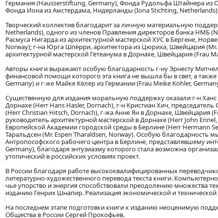
Германия (Hausserstiftung, Germany), Фонда Рудольфа Штайнера из Осло
Фонда Иона из Амстердама, Нидерланды (Iona Stichting, Netherlands)
Творческий коллектив благодарит за личную материальную поддержку
Netherlands), одного из членов Правления директоров банка НМБ (N
Расмуса Нигарда из архитектурной мастерской ХУС в Бергене, Норвег
Norway); г-на Юрга Шпёрри, архитектора из Цюриха, Швейцария (Mr. J
архитектурной мастерской Гётеанума в Дорнахе, Швейцария (Frau Mari
Авторы книги выражают особую благодарность г-ну Эрнесту Митчеллу 
финансовой помощи которого эта книга не вышла бы в свет, а также 
Germany) и г-же Майке Кёлер из Германии (Frau Meike Köhler, Germany
Существенную для издания моральную поддержку оказали г-н Ханс 
Дорнахе (Herr Hans Hasler, Dornach), г-н Кристиан Хич, председател
(Herr Christian Hitsch, Dornach), г-жа Анне Ян в Дорнахе, Швейцария (
руководитель архитектурной мастерской в Дорнахе (Herr John Ennel,
Европейской Академии городской среды в Берлине (Herr Hermann Sei
Таральдсен (Mr. Espen Tharaldsen, Norway). Особую благодарность 
Антропософского рабочего центра в Берлине, представлявшему интерес
Germany), благодаря энтузиазму которого стала возможна организа
утопический в российских условиях проект.
В России благодаря работе высококвалифицированных переводчико
литературно-художественного перевода текста книги. Компьютерно
чье упорство и энергия способствовали преодолению множества те
изданию Генрих Шнапир. Реализация экономической и технической
На последнем этапе подготовки книги к изданию неоценимую подд
Общества в России Сергей Прокофьев.