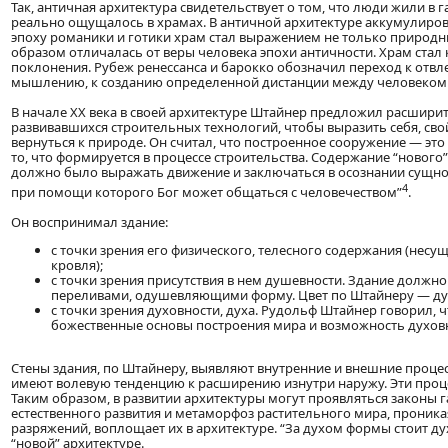
Так, античная архитектура свидетельствует о том, что люди жили в
реально ощущалось в храмах. В античной архитектуре аккумулиров
эпоху романики и готики храм стал выражением не только природны
образом отличалась от веры человека эпохи античности. Храм стал
поклонения. Рубеж ренессанса и барокко обозначил переход к отв
мышлению, к созданию определенной дистанции между человеком 
В начале XX века в своей архитектуре Штайнер предложил расшири
развивавшихся строительных технологий, чтобы выразить себя, сво
вернуться к природе. Он считал, что построенное сооружение — это
то, что формируется в процессе строительства. Содержание “нового
должно было выражать движение и заключаться в осознании сущнос
4
при помощи которого Бог может общаться с человечеством”
.
Он воспринимал здание:
с точки зрения его физического, телесного содержания (несу
кровля);
с точки зрения присутствия в нем душевности. Здание должн
переливами, одушевляющими форму. Цвет по Штайнеру — душ
с точки зрения духовности, духа. Рудольф Штайнер говорил, 
божественные основы построения мира и возможность духовн
Стены здания, по Штайнеру, выявляют внутренние и внешние проце
имеют волевую тенденцию к расширению изнутри наружу. Эти проце
Таким образом, в развитии архитектуры могут проявляться законы 
естественного развития и метаморфоз растительного мира, проник
разряжений, воплощает их в архитектуре. “За духом формы стоит ду
“новой” архитектуре.