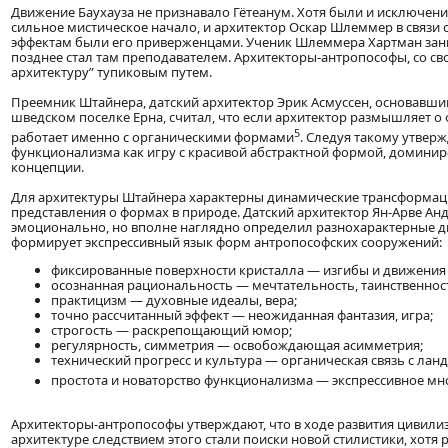
Движение Баухауза не признавало Гётеанум. Хотя были и исключен
сильное мистическое начало, и архитектор Оскар Шлеммер в связи 
эффектам были его приверженцами. Ученик Шлеммера Хартман зани
позднее стал там преподавателем. Архитекторы-антропософы, со св
архитектуру” тупиковым путем.
Преемник Штайнера, датский архитектор Эрик Асмуссен, основавш
шведском поселке Ерна, считал, что если архитектор размышляет о
5
работает именно с органическими формами
. Следуя такому утвер
функционализма как игру с красивой абстрактной формой, домини
концепции.
Для архитектуры Штайнера характерны динамические трансформа
представления о формах в природе. Датский архитектор Ян-Арве Ан
эмоционально, но вполне наглядно определил разнохарактерные 
формирует экспрессивный язык форм антропософских сооружений:
фиксированные поверхности кристалла — изгибы и движения 
осознанная рациональность — мечтательность, таинственност
практицизм — духовные идеалы, вера;
точно рассчитанный эффект — неожиданная фантазия, игра;
строгость — раскрепощающий юмор;
регулярность, симметрия — освобождающая асимметрия;
технический прогресс и культура — органическая связь с ла
простота и новаторство функционализма — экспрессивное м
Архитекторы-антропософы утверждают, что в ходе развития цивили
архитектуре следствием этого стали поиски новой стилистики, хотя 