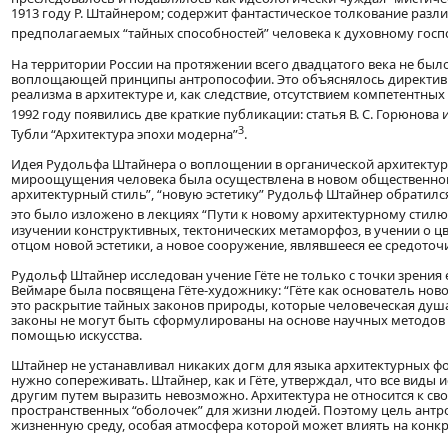
1913 году Р. Штайнером; содержит фантастическое толкование разли
предполагаемых “тайных способностей” человека к духовному госп
На территории России на протяжении всего двадцатого века не бы
воплощающей принципы антропософии. Это объяснялось директивн
реализма в архитектуре и, как следствие, отсутствием компетентн
1992 году появились две краткие публикации: статья В. С. Горюнова 
3
Тубли “Архитектура эпохи модерна”
.
Идея Рудольфа Штайнера о воплощении в органической архитектур
мироощущения человека была осуществлена в новом общественном
архитектурный стиль”, “новую эстетику” Рудольф Штайнер обратился
это было изложено в лекциях “Пути к новому архитектурному стилю
изучении конструктивных, тектонических метаморфоз, в учении о цв
отцом новой эстетики, а новое сооружение, являвшееся ее средоточ
Рудольф Штайнер исследован учение Гёте не только с точки зрения 
Веймаре была посвящена Гёте-художнику: “Гёте как основатель новой
это раскрытие тайных законов природы, которые человеческая душа 
законы не могут быть сформулированы на основе научных методов и
помощью искусства.
Штайнер не устанавливал никаких догм для языка архитектурных фо
нужно сопереживать. Штайнер, как и Гёте, утверждал, что все виды и
другим путем выразить невозможно. Архитектура не относится к сво
пространственных “оболочек” для жизни людей. Поэтому цель ант
жизненную среду, особая атмосфера которой может влиять на конк