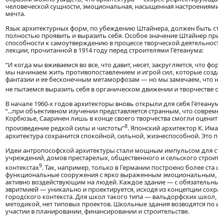
человеческой сущности, эмоциональная, насыщенная настроениям
мечта.
Язык архитектурных форм, по убеждению Штайнера, должен быть с
полностью проявить и выразить себя. Особое значение Штайнер пр
способности к самоутверждению в процессе творческой деятельност
лекции, прочитанной в 1914 году перед строителями Гётеанума:
“И когда мы вживаемся во все, что давит, несет, закругляется, что
мы начинаем жить противопоставлением и игрой сил, которые созд
фантазии и ее бесконечным метаморфозам — но мы замечаем, что н
не пытаемся выразить себя в органическом движении и творчестве
В начале 1960-х годов архитекторы вновь открыли для себя Гётеану
“...при объективном изучении представляется странным, что совреме
Корбюзье, Сааринен лишь в конце своего творчества смогли оценит
8
произведение редкой силы и чистоты”
. Японский архитектор К. Има
архитектура сохранится спокойной, сильной, жизнеспособной. Это
Идеи антропософской архитектуры стали мощным импульсом для ст
учреждений, домов престарелых, общественного и сельского строи
9
контекстах
. Так, например, только в Германии построено более ста
функциональные сооружения с ярко выраженным эмоциональным, 
активно воздействующим на людей. Каждое здание — с обязательн
эвритмией — уникально и проектируется, исходя из концепции сох
городского контекста. Для школ такого типа — вальдорфских школ
методикой, нет типовых проектов. Школьные здания возводятся п
участии в планировании, финансировании и строительстве.