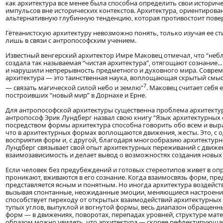
как архитектура все менее была способна определить свои историч
импульсов вне исторических контекстов. Архитектура, ориентирован
альтернативную глубинную тенденцию, которая противостоит пове
Гётеанистскую архитектуру невозможно понять, только изучая ее ст
лишь в связи с антропософским учением.
Известный венгерский архитектор Имре Маковец отмечал, что “неб
создала так называемая “чистая архитектура”, отягощают сознание..
и нарушили непрерывность предметного и духовного мира. Совреме
архитектура — это таинственная наука, воплощающая скрытый смысл
7
— связать магической силой небо и землю”
. Маковец считает себ
построивших “новый мир” в Дорнахе и Ерне.
Для антропософской архитектуры существенна проблема архитектур
антропософ Эрик Лундберг назвал свою книгу “Язык архитектурных 
посредством формы архитектура способна говорить обо всем и выра
что в архитектурных формах воплощаются движения, жесты. Это, с 
восприятия форм и, с другой, благодаря многообразию архитектур
Лундберг связывает свой опыт архитектурных переживаний с движе
взаимозависимость и делает вывод о возможностях создания новых
Если человек без предубеждений и готовых стереотипов живет в оп
проникают, вживаются в его сознание. Когда взаимосвязь форм, пре
представляется ясным и понятным. Но иногда архитектура воздейст
вызывая спонтанные, неожиданные эмоции, меняющиеся настроения, 
способствует переходу от открытых взаимодействий архитектурны
тупых углов, выпуклой и вогнутой формы, весь диапазон обращенн
форм — в движениях, поворотах, перепадах уровней, структуре мат
образом можно увидеть, что архитектура — скорее рефлектирующая