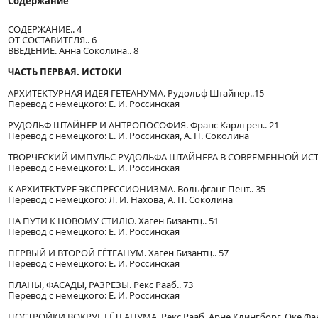
Содержание
СОДЕРЖАНИЕ.. 4
ОТ СОСТАВИТЕЛЯ.. 6
ВВЕДЕНИЕ. Анна Соколина.. 8
ЧАСТЬ ПЕРВАЯ. ИСТОКИ
АРХИТЕКТУРНАЯ ИДЕЯ ГЁТЕАНУМА. Рудольф Штайнер..15
Перевод с немецкого: Е. И. Россинская
РУДОЛЬФ ШТАЙНЕР И АНТРОПОСОФИЯ. Франс Карлгрен.. 21
Перевод с немецкого: Е. И. Россинская, А. П. Соколина
ТВОРЧЕСКИЙ ИМПУЛЬС РУДОЛЬФА ШТАЙНЕРА В СОВРЕМЕННОЙ ИСТОР
Перевод с немецкого: Е. И. Россинская
К АРХИТЕКТУРЕ ЭКСПРЕССИОНИЗМА. Вольфганг Пент.. 35
Перевод с немецкого: Л. И. Нахова, А. П. Соколина
НА ПУТИ К НОВОМУ СТИЛЮ. Хаген Бизантц.. 51
Перевод с немецкого: Е. И. Россинская
ПЕРВЫЙ И ВТОРОЙ ГЁТЕАНУМ. Хаген Бизантц.. 57
Перевод с немецкого: Е. И. Россинская
ПЛАНЫ, ФАСАДЫ, РАЗРЕЗЫ. Рекс Рааб.. 73
Перевод с немецкого: Е. И. Россинская
ПОСТРОЙКИ ВОКРУГ ГЁТЕАНУМА. Рекс Рааб, Арне Клингборг, Оке Фант