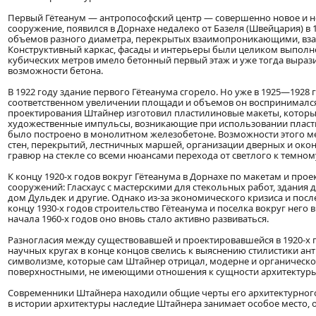
Первый Гётеанум — антропософский центр — совершенно новое и н
сооружение, появился в Дорнахе недалеко от Базеля (Швейцария) в 
объемов разного диаметра, перекрытых взаимопроникающими, вз
Конструктивный каркас, фасады и интерьеры были целиком выпол
кубических метров имело бетонный первый этаж и уже тогда выра
возможности бетона.
В 1922 году здание первого Гётеанума сгорело. Но уже в 1925—1928 
соответственном увеличении площади и объемов он воспринимался 
проектирования Штайнер изготовил пластилиновые макеты, котор
художественные импульсы, возникающие при использовании пластич
было построено в монолитном железобетоне. Возможности этого м
стен, перекрытий, лестничных маршей, организации дверных и окон
гравюр на стекле со всеми нюансами перехода от светлого к темному
К концу 1920-х годов вокруг Гётеанума в Дорнахе по макетам и пр
сооружений: Гласхаус с мастерскими для стекольных работ, здания д
дом Дульдек и другие. Однако из-за экономического кризиса и пос
концу 1930-х годов строительство Гётеанума и поселка вокруг него
начала 1960-х годов оно вновь стало активно развиваться.
Разногласия между существовавшей и проектировавшейся в 1920-х 
научных кругах в конце концов свелись к выяснению стилистики ан
символизме, которые сам Штайнер отрицал, модерне и органической
поверхностными, не имеющими отношения к сущности архитектуры
Современники Штайнера находили общие черты его архитектурного 
в истории архитектуры наследие Штайнера занимает особое место,