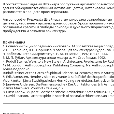
В соответствии с идеями Штайнера сооружения архитекторов-антро
здания объединяются общими мотивами: цветом, материалом, ком
развивается в процессе проектирования.
Антропософия Рудольфа Штайнера стимулировала разнообразные по
цельных, необычных архитектурных образов. Уроки прошлого и нов
осознанием красоты и свободы природы и духовного творческого д
пробуждению и развитию архитектуры.
Примечания
1. Советский Энциклопедический словарь. М.; Советская энциклопедия,
2. В. С. Горюнов, В. П. Поршнев. “Говорящая архитектура” Рудольфа
“Проблемы истории архитектуры”. М.: ВНИИТАГ, 1992, с. 139—144.
3. М. П. Тубли. Архитектура эпохи модерна. М.: Стройиздат, 1992.
4. Rudolf Steiner. Ways to a New Style in Architecture. Five lectures by R
1914. London: Anthroposophical Publishing Company; NY: Anthroposophi
Более подробно:
Rudolf Steiner. At the Gates of Spiritual Science. 14 lectures given in Stut
5. Erik Asmussen. Hendre visible et vivante la spécificité de chaque fonction
Vidarkliniken Järna Stathögaskolan Horrköping / Arkitektur. Sartryck ur Nr.
6. Jan-Arve Andersen. Die Formensprache / Die Architektur des Erik Asmusse
7. Imre Makovecz. Vorwort / там же, с. 2.
8. Ernst Kanow. 75 Jahre Goetheanistische Architektur. / Architektur. 4/90, c
9. David Pearson. Earth to spirit: in search of natural architecture. San Fra