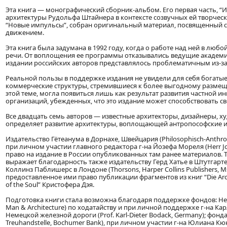
Эта книга — монографический сборник-альбом. Его первая часть, “И
архитектуры Рудольфа Штайнера в контексте созвучных ей творчески
“Новые импульсы”, собран оригинальный материал, посвященный с
движением.
Эта книга была задумана в 1992 году, когда о работе над ней в люб
речи. От воплощения ее программы отказывались ведущие академич
издании российских авторов представлялось проблематичным из-за о
Реальной пользы в поддержке издания не увидели для себя богатые
коммерческие структуры, стремившиеся к более выгодному размещ
этой теме, могла появиться лишь как результат развития частной 
организаций, убежденных, что это издание может способствовать 
Все двадцать семь авторов — известные архитекторы, дизайнеры, ху
определяет развитие архитектуры, воплощающей антропософские и
Издательство Гётеанума в Дорнахе, Швейцария (Philosophisch-Anthrop
при личном участии главного редактора г-на Йозефа Мореля (Herr J
право на издание в России опубликованных там ранее материалов. 
выражает благодарность также издательству Герд Хатье в Штутгарте, 
Коллинз Паблишерс в Лондоне (Thorsons, Harper Collins Publishers, Ms
предоставленное ими право публикации фрагментов из книг “Die Archi
of the Soul” Кристофера Дэя.
Подготовка книги стала возможна благодаря поддержке фондов: Не
Man & Architecture) по ходатайству и при личной поддержке г-на К
Немецкой железной дороги (Prof. Karl-Dieter Bodack, Germany); фон
Treuhandstelle, Bochumer Bank), при личном участии г-на Юлиана Кюн