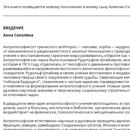
Эта книга посвящается новому поколению и моему сыну Алексею Со
ВВЕДЕНИЕ
Анна Соколина
Антропософия (от греческого anthropos — человек, sophia — мудро
от механического рационалистского засилья технократии к природе
учение о восстановлении гармонии мира развивалось в Европе как ча
Антропософия как наука была основана Рудольфом Штайнером, во
которая в 1913 году отделилась от теософского движения и против
развивавшейся в направлении восточного религиозно-философског
созидателя. Рудольф Штайнер в своем учении восстановил и модер
человека-творца своего окружения и своей судьбы. Сверкающие ме
“соборов будущего”, стремление к чистым идеалам справедливости 
и повлияли на формирование антропософского учения. Новым ориен
духовно-научным знаниям и творческому социальному строительств
из ключевых задач.
В двадцатом веке идеи антропософского учения воплощались в стр
домов, школ и больниц, институтов и библиотек, органические ар
воздействуют на физическое, психологическое и эмоциональное со
Антропософские естественно-научные и духовные принципы вдохнов
Франции, Швеции, Швейцарии, Соединенных Штатов, Японии и многих
преследовалось и подавлялось как идеологически чуждая “мистичес