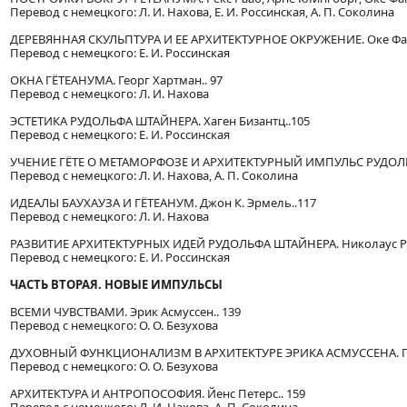
Перевод с немецкого: Л. И. Нахова, Е. И. Россинская, А. П. Соколина
ДЕРЕВЯННАЯ СКУЛЬПТУРА И ЕЕ АРХИТЕКТУРНОЕ ОКРУЖЕНИЕ. Оке Фант, 
Перевод с немецкого: Е. И. Россинская
ОКНА ГЁТЕАНУМА. Георг Хартман.. 97
Перевод с немецкого: Л. И. Нахова
ЭСТЕТИКА РУДОЛЬФА ШТАЙНЕРА. Хаген Бизантц..105
Перевод с немецкого: Е. И. Россинская
УЧЕНИЕ ГЁТЕ О МЕТАМОРФОЗЕ И АРХИТЕКТУРНЫЙ ИМПУЛЬС РУДОЛЬФ
Перевод с немецкого: Л. И. Нахова, А. П. Соколина
ИДЕАЛЫ БАУХАУЗА И ГЁТЕАНУМ. Джон К. Эрмель..117
Перевод с немецкого: Л. И. Нахова
РАЗВИТИЕ АРХИТЕКТУРНЫХ ИДЕЙ РУДОЛЬФА ШТАЙНЕРА. Николаус Руфф
Перевод с немецкого: Е. И. Россинская
ЧАСТЬ ВТОРАЯ. НОВЫЕ ИМПУЛЬСЫ
ВСЕМИ ЧУВСТВАМИ. Эрик Асмуссен.. 139
Перевод с немецкого: О. О. Безухова
ДУХОВНЫЙ ФУНКЦИОНАЛИЗМ В АРХИТЕКТУРЕ ЭРИКА АСМУССЕНА. Гари 
Перевод с немецкого: О. О. Безухова
АРХИТЕКТУРА И АНТРОПОСОФИЯ. Йенс Петерс.. 159