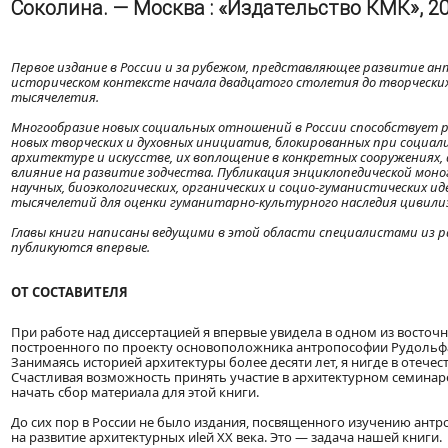
Соколина. — Москва : «Издательство КМК», 2001
Первое издание в России и за рубежом, представляющее развитие а
историческом контексте начала двадцатого столетия до творческих 
тысячелетия.
Многообразие новых социальных отношений в России способствует 
новых творческих и духовных инициатив, блокированных при социали
архитектуре и искусстве, их воплощение в конкретных сооружениях
влияние на развитие зодчества. Публикация энциклопедической мон
научных, биоэкологических, органических и социо-гуманистических и
тысячелетий для оценки гуманитарно-культурного наследия цивили
Главы книги написаны ведущими в этой области специалистами из 
публикуются впервые.
ОТ СОСТАВИТЕЛЯ
При работе над диссертацией я впервые увидела в одном из восто
построенного по проекту основоположника антропософии Рудольфа
Занимаясь историей архитектуры более десяти лет, я нигде в отечес
Счастливая возможность принять участие в архитектурном семинар
начать сбор материала для этой книги.
До сих пор в России не было издания, посвященного изучению ант
на развитие архитектурных иlей XX века. Это — задача нашей книги.