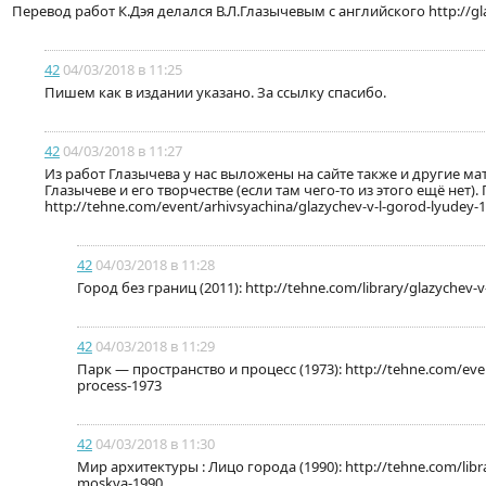
Перевод работ К.Дэя делался В.Л.Глазычевым с английского http://gla
42
04/03/2018 в 11:25
Пишем как в издании указано. За ссылку спасибо.
42
04/03/2018 в 11:27
Из работ Глазычева у нас выложены на сайте также и другие ма
Глазычеве и его творчестве (если там чего-то из этого ещё нет).
http://tehne.com/event/arhivsyachina/glazychev-v-l-gorod-lyudey-
42
04/03/2018 в 11:28
Город без границ (2011): http://tehne.com/library/glazychev-
42
04/03/2018 в 11:29
Парк — пространство и процесс (1973): http://tehne.com/event
process-1973
42
04/03/2018 в 11:30
Мир архитектуры : Лицо города (1990): http://tehne.com/libra
moskva-1990