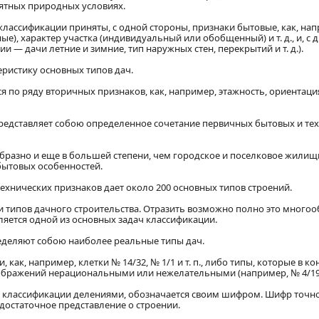
иятных природных условиях.
ссификации приняты, с одной стороны, признаки бытовые, как, нап
е), характер участка (индивидуальный или обобщенный) и т. д., и, с 
и — дачи летние и зимние, тип наружных стен, перекрытий и т. д.).
ристику основных типов дач.
 по ряду вторичных признаков, как, например, этажность, ориентаци
представляет собою определенное сочетание первичных бытовых и те
бразно и еще в большей степени, чем городское и поселковое жилищ
 бытовых особенностей.
технических признаков дает около 200 основных типов строений.
и типов дачного строительства. Отразить возможно полно это многоо
яется одной из основных задач классификации.
еделяют собою наиболее реальные типы дач.
как, например, клетки № 14/32, № 1/1 и т. п., либо типы, которые в к
оображений нерациональными или нежелательными (например, № 4/19 и 
ке классификации делениями, обозначается своим шифром. Шифр точн
 достаточное представление о строении.