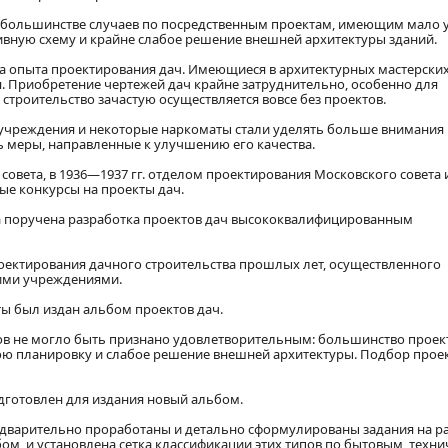
 в большинстве случаев по посредственным проектам, имеющим мало
вную схему и крайне слабое решение внешней архитектуры зданий.
а опыта проектирования дач. Имеющиеся в архитектурных мастерски
я. Приобретение чертежей дач крайне затруднительно, особенно для
строительство зачастую осуществляется вовсе без проектов.
учреждения и некоторые наркоматы стали уделять больше внимания
 меры, направленные к улучшению его качества.
овета, в 1936—1937 гг. отделом проектирования Московского совета 
е конкурсы на проекты дач.
ла поручена разработка проектов дач высококвалифицированным
оектирования дачного строительства прошлых лет, осуществленного
ими учреждениями.
оты был издан альбом проектов дач.
ктов не могло быть признано удовлетворительным: большинство проек
 планировку и слабое решение внешней архитектуры. Подбор проек
одготовлен для издания новый альбом.
едварительно проработаны и детально сформулированы задания на р
м, и установлена сетка классификации этих типов по бытовым, техни