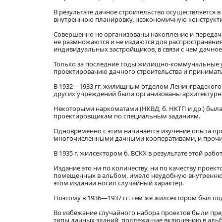
В результате дачное строительство осуществляется
внутреннюю планировку, неэкономичную конструкти
Совершенно не организованы накопление и передач
не размножаются и не издаются для распространени
индивидуальных застройщиков, в связи с чем дачное 
Только за последние годы жилищно-коммунальные 
проектированию дачного строительства и принимать
В 1932—1933 гг. жилищным отделом Ленинградского с
других учреждений были организованы архитектурны
Некоторыми наркоматами (НКВД, б. НКТП и др.) бы
проектировщикам по специальным заданиям.
Одновременно с этим начинается изучение опыта пр
многочисленными дачными кооперативами, и проч
В 1935 г. жилсектором б. ВСКХ в результате этой раб
Издание это ни по количеству, ни по качеству прое
помещенных в альбом, имело неудобную внутреннюю
этом издании носил случайный характер.
Поэтому в 1936—1937 гг. тем же жилсектором был п
Во избежание случайного набора проектов были пр
типы дачных зданий, подлежащие включению в альбо