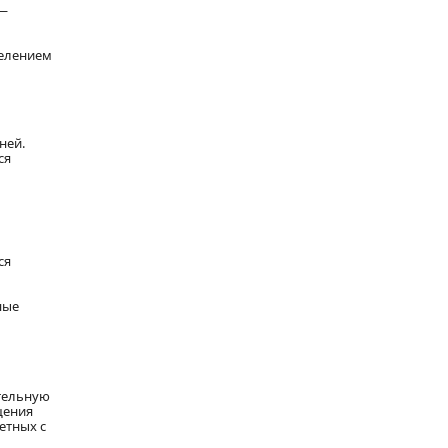
 —
делением
ней.
ся
ся
ные
ятельную
щения
етных с