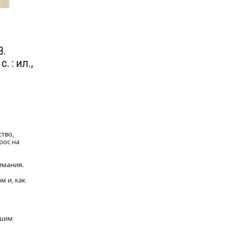
В.
 : ил.,
тво,
рос на
имания.
м и, как
ьшим