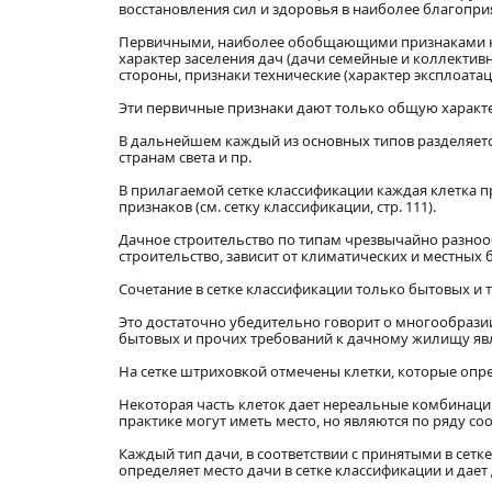
восстановления сил и здоровья в наиболее благопр
Первичными, наиболее обобщающими признаками кла
характер заселения дач (дачи семейные и коллективны
стороны, признаки технические (характер эксплоатаци
Эти первичные признаки дают только общую характе
В дальнейшем каждый из основных типов разделяется
странам света и пр.
В прилагаемой сетке классификации каждая клетка 
признаков (см. сетку классификации, стр. 111).
Дачное строительство по типам чрезвычайно разноо
строительство, зависит от климатических и местных
Сочетание в сетке классификации только бытовых и 
Это достаточно убедительно говорит о многообрази
бытовых и прочих требований к дачному жилищу явл
На сетке штриховкой отмечены клетки, которые опр
Некоторая часть клеток дает нереальные комбинации, 
практике могут иметь место, но являются по ряду с
Каждый тип дачи, в соответствии с принятыми в сет
определяет место дачи в сетке классификации и дает