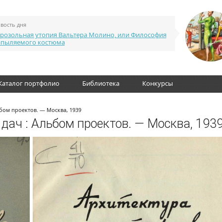
вость дня
розольная утопия Вальтера Молино, или Философия
апыляемого костюма
Каталог портфолио
Библиотека
Конкурсы
ьбом проектов. — Москва, 1939
 дач : Альбом проектов. — Москва, 193