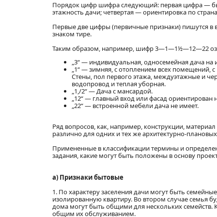
Порядок цифр шифра следующий: первая цифра — бы
этажность дачи; четвертая — ориентировка по стран
Первые две цифры (первичные признаки) пишутся в 
знаком тире.
Таким образом, например, шифр 3—1—1½—12—22 оз
„3“ — индивидуальная, односемейная дача на 
„1“ — зимняя, с отоплением всех помещений, 
Стены, пол первого этажа, междуэтажные и 
водопровод и теплая уборная.
„1,/2“ — Дача с мансардой.
„12“ — главный вход или фасад ориентирован н
„22“ — встроенной мебели дача не имеет.
Ряд вопросов, как, например, конструкции, материал с
различно для одних и тех же архитектурно-плановы
Примененные в классификации термины и определени
задания, какие могут быть положены в основу проек
а) Признаки бытовые
1. По характеру заселения дачи могут быть семейны
изолированную квартиру. Во втором случае семья б
дома могут быть общими для нескольких семейств. К
общим их обслуживанием.