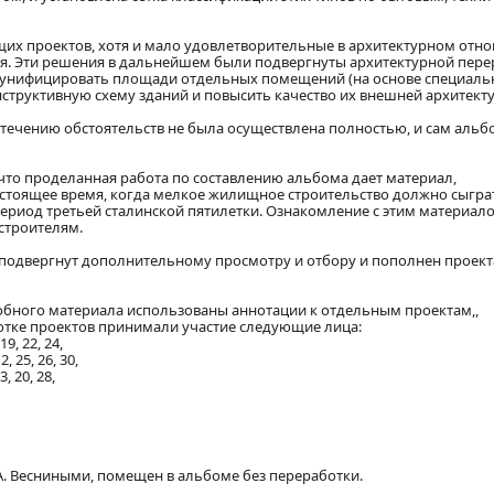
их проектов, хотя и мало удовлетворительные в архитектурном отно
. Эти решения в дальнейшем были подвергнуты архитектурной пере
унифицировать площади отдельных помещений (на основе специаль
структивную схему зданий и повысить качество их внешней архитект
течению обстоятельств не была осуществлена полностью, и сам альб
что проделанная работа по составлению альбома дает материал,
стоящее время, когда мелкое жилищное строительство должно сыгра
ериод третьей сталинской пятилетки. Ознакомление с этим материал
строителям.
 подвергнут дополнительному просмотру и отбору и пополнен проект
дсобного материала использованы аннотации к отдельным проектам,,
ботке проектов принимали участие следующие лица:
, 22, 24,
 25, 26, 30,
, 20, 28,
 А. Весниными, помещен в альбоме без переработки.