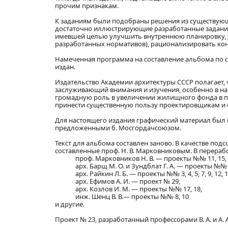
прочим признакам.
К заданиям были подобраны решения из существующ
достаточно иллюстрирующие разработанные задания
имевшей целью улучшить внутреннюю планировку, 
разработанных нормативов), рационализировать кон
Намеченная программа на составление альбома по с
издан.
Издательство Академии архитектуры СССР полагает, 
заслуживающий внимания и изучения, особенно в на
громадную роль в увеличении жилищного фонда в п
принести существенную пользу проектировщикам и 
Для настоящего издания графический материал был
предложенными б. Мосгордачсоюзом.
Текст для альбома составлен заново. В качестве по
составленные проф. Н. В. Марковниковым. В перера
проф. Марковников Н. В. — проекты №№ 11, 15, 19
арх. Барщ М. О. и Зундблат Г. А. — проекты №№ 2,
арх. Райкин Л. Б. — проекты №№ 3, 4, 5, 7, 9, 12, 13
арх. Ефимов А. И. — проект № 29,
арх. Козлов И. М. — проекты №№ 17, 18,
инж. Шенц В. В.— проекты №№ 8, 10
и другие.
Проект № 23, разработанный профессорами В. А. и А.