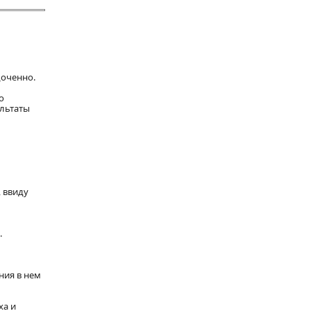
доченно.
о
ультаты
 ввиду
.
ния в нем
ха и