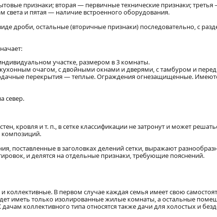
товые признаки; вторая — первичные технические признаки; третья
ам света и пятая — наличие встроенного оборудования.
виде дроби, остальные (вторичные признаки) последовательно, с раз
начает:
индивидуальном участке, размером в 3 комнаты.
с кухонным очагом, с двойными окнами и дверями, с тамбуром и перед
чердачные перекрытия — теплые. Ограждения огнезащищенные. Имеют
а север.
тен, кровля и т. п., в сетке классификации не затронут и может решать
х композиций.
я, поставленные в заголовках делений сетки, выражают разнообраз
тировок, и делятся на отдельные признаки, требующие пояснений.
е и коллективные. В первом случае каждая семья имеет свою самосто
удет иметь только изолированные жилые комнаты, а остальные поме
 дачам коллективного типа относятся также дачи для холостых и безд