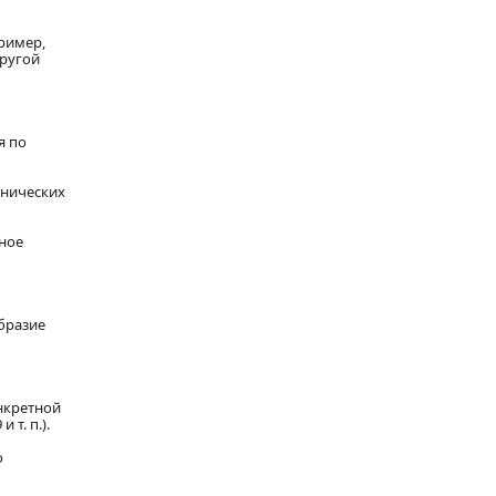
ример,
другой
я по
хнических
ное
бразие
онкретной
т. п.).
о