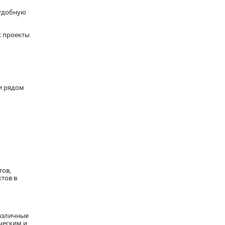
 удобную
х проекты
и рядом
тов,
тов в
азличные
ческим и