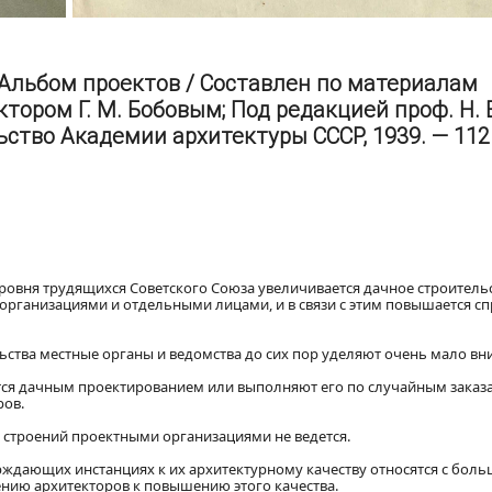
: Альбом проектов / Составлен по материалам
тором Г. М. Бобовым; Под редакцией проф. Н. 
тво Академии архитектуры СССР, 1939. — 112 с.
ровня трудящихся Советского Союза увеличивается дачное строительс
ганизациями и отдельными лицами, и в связи с этим повышается сп
ства местные органы и ведомства до сих пор уделяют очень мало вн
тся дачным проектированием или выполняют его по случайным заказа
ров.
 строений проектными организациями не ведется.
рждающих инстанциях к их архитектурному качеству относятся с бол
лению архитекторов к повышению этого качества.