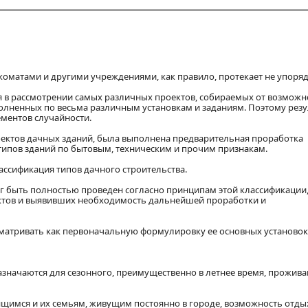
коматами и другими учреждениями, как правило, протекает не упоря
я в рассмотрении самых различных проектов, собираемых от возможн
лненных по весьма различным установкам и заданиям. Поэтому рез
ементов случайности.
оектов дачных зданий, была выполнена предварительная проработка
ипов зданий по бытовым, техническим и прочим признакам.
ассификация типов дачного строительства.
ог быть полностью проведен согласно принципам этой классификации,
ектов и выявивших необходимость дальнейшей проработки и
атривать как первоначальную формулировку ее основных установок
азначаются для сезонного, преимущественно в летнее время, прожива
ящимся и их семьям, живущим постоянно в городе, возможность отды