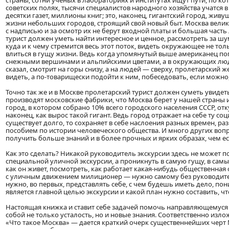
страны, сотни ученых в лабораториях и институтах ищут пути, по к
советских полях, тысячи специалистов народного хозяйства учатся
десятки газет, миллионы книг; это, наконец, гигантский город, ж
жизни небольших городов, строящий свой новый быт. Москва велика 
с надписью и за осмотр их не берут входной платы и большая част
турист должен уметь найти интересное и ценное, рассмотреть за шу
куда и к чему стремится весь этот поток, видеть окружающее не тол
влиться в гущу жизни. Ведь когда упомянутый выше американец по
снежными вершинами и альпийскими цветами, а в окружающих людя
сказал, смотрит на горы снизу, а на людей — сверху, пролетарский же
видеть, а по-товарищески подойти к ним, побеседовать, если можно
Точно так же и в Москве пролетарский турист должен суметь увидеть
производят московские фабрики, что Москва берет у нашей страны и 
город, в котором собрано 10% всего городского населения СССР, отк
наконец, как вырос такой гигант. Ведь город отражает на себе ту со
существует долго, то сохраняет в себе наслоения разных времен, ра
пособием по истории человеческого общества. И много других воп
получить больше знаний и в более прочных и ярких образах, чем е
Как это сделать? Никакой руководитель экскурсии здесь не может п
специальной уличной экскурсии, а проникнуть в самую гущу, в сам
как он живет, посмотреть, как работает какая-нибудь общественная 
с уличным движением милиционер — нужно самому без руководителя-
нужно, во первых, представлять себе, с чем будешь иметь дело, пони
является главной целью экскурсии и какой план нужно составить, ч
Настоящая книжка и ставит себе задачей помочь направляющемуся в
собой не только усталость, но и новые знания. Соответственно изл
«Что такое Москва» — дается краткий очерк существеннейших черт