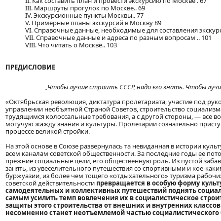
II. Как составить план и провести экскурсию по Москве . 67
III. Маршруты прогулок по Москве.. 69
IV. Экскурсионные пункты Москвы.. 77
V. Примерные планы экскурсий в Москву 89
VI. Справочные данные, необходимые для составления экскурс
VII. Справочные данные и адреса по разным вопросам .. 101
VIII. Что читать о Москве.. 103
ПРЕДИСЛОВИЕ
„Чтобы лучше строить СССР, надо его знать. Чтобы луч
«Октябрьская революция, диктатура пролетариата, участие под ру
управлении необъятной Страной Советов, строительство социализм
трудящимся колоссальные требования, а с другой стороны, — все в
могучую жажду знания и культуры. Пролетарии сознательно приступ
процессе великой стройки.
На этой основе в Союзе развернулась та невиданная в истории куль
всем каналам советской общественности. За последние годы ее пот
прежние социальные цели, его общественную роль. Из пустой заб
занять, из увеселительного путешествия со спортивными и кое-ка
буржуазии, из более чем тощего «отдыхательного» туризма рабочих
советской действительности
превращается в особую форму культ
самодеятельных и коллективных путешествий поднять социал
самым усилить темп вовлечения их в социалистическое строи
защиты этого строительства от внешних и внутренних классов
несомненно станет неотъемлемой частью социалистического
____________