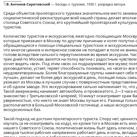
¹)
В. Антонов-Саратовский
— Беседы о туризме, 1930 г. разрядка автора.
Среди объектов пролетарского туризма значительное место занимае
социалистической реконструкции всей нашей страны делает вполне 
столица Советского Союза, его крупнейший пролетарский культурн
туристов.
Количество туристов и экскурсантов, ежегодно посещающих Москву,
которые приезжают в Москву по другим причинам и хотят попутно с
обращающихся к помощи специальных туристских и экскурсионных 
что многое ценное и интересное совсем не попадает в поле их внима
голове вследствие сильного переутомления во время экскурсии. Час
трех дней по Москве, валится на полку вагона с радостным чувством
хочет видеть «все». Под этим «все» он подразумевает все музеи; поэт
руководителю, устает, теряет способность понимать, но «всего» все-т
неудовлетворенным. Более благоразумные группы намечают себе пл
лучше», делают не более двух экскурсий в день, посещая лишь сам
уезжают из Москвы в лучшем случае с поверхностным представлени
и об одном заводе. Это экскурсирование сильно напоминает то, ч
Такой американец нанимает автомобиль и провожатого, 2—3 часа ез
знакомство с Третьяковской галереей, 10 минут осматривает храм В
уверенностью, что никто не знает Москвы лучше его. Разница только
располагается в Большой Московской гостинице, а наши экскурсант
экскурсионных баз.
Такой подход не достоин пролетарского туриста. Спору нет, ценнос
изучать (а не осматривать на ходу), но кроме того в Москве есть мн
нашего Советского Союза, политическая жизнь бьет здесь ключом, 
заводов тысячи рабочих напряженно работают день и ночь, вклад