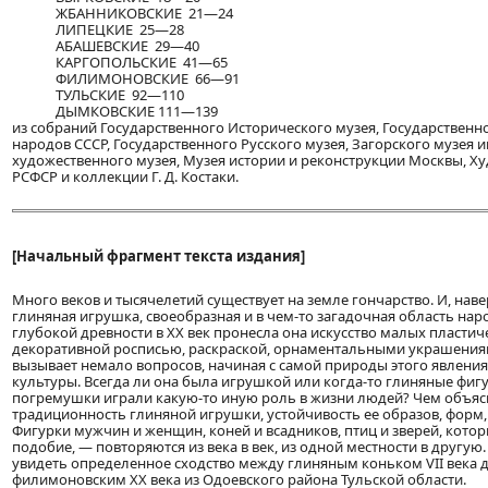
ЖБАННИКОВСКИЕ 21—24
ЛИПЕЦКИЕ 25—28
АБАШЕВСКИЕ 29—40
КАРГОПОЛЬСКИЕ 41—65
ФИЛИМОНОВСКИЕ 66—91
ТУЛЬСКИЕ 92—110
ДЫМКОВСКИЕ 111—139
из собраний Государственного Исторического музея, Государственн
народов СССР, Государственного Русского музея, Загорского музея 
художественного музея, Музея истории и реконструкции Москвы, Х
РСФСР и коллекции Г. Д. Костаки.
[Начальный фрагмент текста издания]
Много веков и тысячелетий существует на земле гончарство. И, нав
глиняная игрушка, своеобразная и в чем-то загадочная область нар
глубокой древности в XX век пронесла она искусство малых пластич
декоративной росписью, раскраской, орнаментальными украшения
вызывает немало вопросов, начиная с самой природы этого явлени
культуры. Всегда ли она была игрушкой или когда-то глиняные фигу
погремушки играли какую-то иную роль в жизни людей? Чем объя
традиционность глиняной игрушки, устойчивость ее образов, форм
Фигурки мужчин и женщин, коней и всадников, птиц и зверей, кото
подобие, — повторяются из века в век, из одной местности в другую
увидеть определенное сходство между глиняным коньком VII века до 
филимоновским XX века из Одоевского района Тульской области.