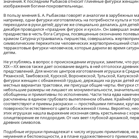
значения. К последним Рыбаков относит глиняные фигурки женщин
изображения богини-покровительницы.
В пользу мнения Б. А. Рыбакова говорят и аналогии в зарубежных ма
например, одни фигурки изготовлялись на потребности культа и то
переходили в руки детей; другие же специально делались для дете
декабря проводился «праздник фигурок и кукол». Он завершал зна
празднества в честь бога Сатурна, посвященные окончанию полевых
храмом Сатурна устраивались пиршества, совершались жертвопри
символическим пережитком человеческих жертвоприношений стал
терракотовые фигурки человечков, которые дарили во время сатурн
детям.
Не углубляясь в вопрос о происхождении игрушки, заметим, что ру
XIX—XX веков также дает основание видеть в ней отголоски древни
представлений. Для многих центров изготовления игрушки в Средн
Рязанской, Тамбовской, Курской, Воронежской, Тульской, Калужско
фигурки женщин с обнаженной грудью, держащих на руках детей ил
местных вариантах трактовки, им присущи общие черты. Фигурки с
небольшие размеры не лишают их монументальности, значительно
обобщенны и примитивны по исполнению. Части тела едва намечен
расчленены в едином грубовато вылепленном объеме. Крайней про
соответствуют и приемы раскраски — простейшими пятнами, круга
поверхности естественного цвета обожженной глины. Вероятно, нео
этих игрушках нашла выражение исконная связь крестьянина с кор
олицетворение ее плодородия. От них веет глубокой архаикой, пер
древних символов.
Подобные игрушки принадлежат к числу игрушек-примитивов, не 
неумения и беспомощности, а в плане художественного примитива, 