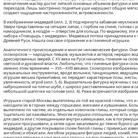
впечатления мастер достиг лепкой основных объемов фигурки и мя
переходов. Лишь заостренно поднятые уши нарушают общую мягкос
создают ощущение настороженности, встревоженности.
В изображении медведей (илл. 2, 3) подчеркнута забавная неуклюже
Звери представлены на четырех лапах, с горбом на спине, голова с 
намордником, в ноздре — отверстие для кольца. По-видимому, эти
набора «Поводырь с медведем». Медвежья потеха принадлежала к 
Древней Руси. Нашла она свое отражение и в глиняной игрушке.
Аналогичного происхождения и многие человеческие фигурки. Он
скоморохов — народных певцов, музыкантов и актеров, нередко во
дрессированных зверей. С XV века на Руси начались гонения на ско
светской и духовной власти. Любопытно, что глиняные фигурки ск
именно этим временем — XVI—XVII веками. Скоморохи изображен
музыкальных инструментах, вроде волынки, танцующими, ведущим
игрушек весьма примитивна, но передает характерные позы, жесты
увлеченность игрой (илл. 5, 6). Выразительна фигурка мужчины с ок
наброшенной на плечи шубе, с широко расставленными ногами в сап
небольшой шапочке на голове (илл. 4). Реже встречаются изображ
Игрушки старой Москвы вылеплены из той же красной глины, что и 
находили их в горнах между горшками, мисками и кувшинами. Бо
вылеплено по частям, из отдельных комочков глины, которые соед
тщательно заглаживались. Многие игрушки сплошные, но есть и пус
для свиста или с помещенными внутри камешками, как в погремуш
игрушки просушивали, а затем одни закаливали до темно-бурого цв
медведей, а другие покрывали слоем белой глины с примесью изве
ангобом) и обжигали. Ангобом украшали фигурки людей, коней, пти
наносили пятнами и кругами или сплошь на всю поверхность, а потом