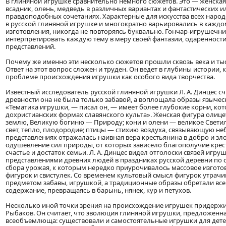
В глиняной игрушке сравнительно немного сюжетов. Это — женская 
всадник, олень, медведь в различных вариантах и фантастических и
правдоподобных сочетаниях. Характерные для искусства всех народ
в русской глиняной игрушке и многократно варьировались в каждо
изготовления, никогда не повторяясь буквально. Гончар-игрушечн
интерпретировать каждую тему в меру своей фантазии, одаренности,
представлений.
Почему же именно эти несколько сюжетов прошли сквозь века и тыс
Ответ на этот вопрос сложен и труден. Он ведет в глубины истории, 
проблеме происхождения игрушки как особого вида творчества.
Известный исследователь русской глиняной игрушки Л. А. Динцес сч
древности она не была только забавой, а воплощала образы язычес
«Тематика игрушки, — писал он, — имеет более глубокие корни, кот
дохристианских формах славянского культа». Женская фигура олиц
землю, Великую богиню — Природу; кони и олени — великое Свети
свет, тепло, плодородие; птицы — стихию воздуха, связывающую неб
представлениях отражалась наивная вера крестьянина в добро и зло
одушевление сил природы, от которых зависело благополучие крест
счастье и достаток семьи. Л. А. Динцес видел отголоски связей игр
представлениями древних людей в праздниках русской деревни по с
сбора урожая, к которым нередко приурочивалось массовое изгот
фигурок и свистулек. Со временем культовый смысл фигурок утрачи
предметом забавы, игрушкой, а традиционные образы обретали все
содержание, превращаясь в барынь, нянек, кур и петухов.
Несколько иной точки зрения на происхождение игрушек придержив
Рыбаков. Он считает, что эволюция глиняной игрушки, предложенная
всеобъемлюща: существовали и самостоятельные игрушки для детей