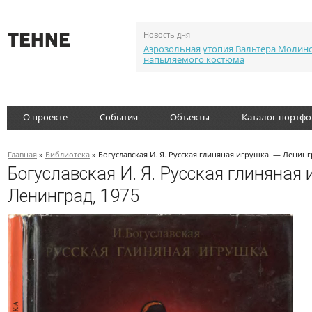
Новость дня
Аэрозольная утопия Вальтера Молин
напыляемого костюма
О проекте
События
Объекты
Каталог портф
Главная
»
Библиотека
» Богуславская И. Я. Русская глиняная игрушка. — Ленинг
Богуславская И. Я. Русская глиняная 
Ленинград, 1975