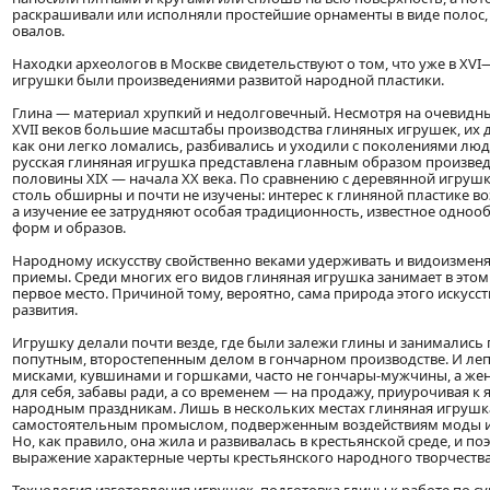
раскрашивали или исполняли простейшие орнаменты в виде полос, к
овалов.
Находки археологов в Москве свидетельствуют о том, что уже в XVI
игрушки были произведениями развитой народной пластики.
Глина — материал хрупкий и недолговечный. Несмотря на очевидн
XVII веков большие масштабы производства глиняных игрушек, их д
как они легко ломались, разбивались и уходили с поколениями люд
русская глиняная игрушка представлена главным образом произве
половины XIX — начала XX века. По сравнению с деревянной игрушк
столь обширны и почти не изучены: интерес к глиняной пластике в
а изучение ее затрудняют особая традиционность, известное одноо
форм и образов.
Народному искусству свойственно веками удерживать и видоизменя
приемы. Среди многих его видов глиняная игрушка занимает в этом 
первое место. Причиной тому, вероятно, сама природа этого искусст
развития.
Игрушку делали почти везде, где были залежи глины и занимались
попутным, второстепенным делом в гончарном производстве. И лепи
мисками, кувшинами и горшками, часто не гончары-мужчины, а же
для себя, забавы ради, а со временем — на продажу, приурочивая к
народным праздникам. Лишь в нескольких местах глиняная игрушк
самостоятельным промыслом, подверженным воздействиям моды и 
Но, как правило, она жила и развивалась в крестьянской среде, и п
выражение характерные черты крестьянского народного творчества