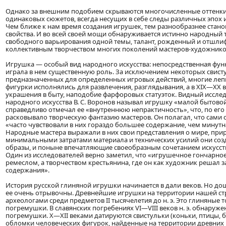
Однако за внешним подобием скрываются многочисленные оттенки 
одинаковых сюжетов, всегда несущих в себе следы различных эпох 
Чем ближе к нам время создания игрушек, тем разнообразнее стано
свойства. И во всей своей мощи обнаруживается истинно народный 
свободного варьирования одной темы, талант, рожденный и отшл
коллективным творчеством многих поколений мастеров-художнико
Игрушка — особый вид народного искусства: непосредственная функ
играла в нем существенную роль. За исключением некоторых свист
предназначенных для определенных игровых действий, многие ле
фигурки исполнялись для развлечения, разглядывания, а в XIX—XX в
украшения в быту, наподобие фарфоровых статуэток. Видный иссле
народного искусства В. С. Воронов называл игрушку «малой бытово
справедливо отмечал ее «внутреннюю непрактичность», что, по его
расковывало творческую фантазию мастеров. Он полагал, что сами 
«часто чувствовали в них гораздо большее содержание, чем минутна
Народные мастера выражали в них свои представления о мире, прир
минимальными затратами материала и технических усилий они со
образы, и поныне впечатляющие своеобразным сочетанием искусств
Один из исследователей верно заметил, что «игрушечное гончарно
ремеслом, а творчеством крестьянина, где он как художник решал 
содержания».
История русской глиняной игрушки начинается в дали веков. Но д
ее очень отрывочны. Древнейшие игрушки на территории нашей с
археологами среди предметов II тысячелетия до н. э. Это глиняные т
погремушки. В славянских погребениях VI—VIII веков н. э. обнаруж
погремушки. X—XII веками датируются свистульки (коньки, птицы, 
обломки человеческих фигурок, найденные на территории древних