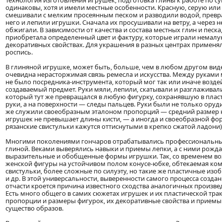
Технология изготовления игрушек, подготовка глины к работе по с
одинаковы, хотя и имели местные особенности. Красную, серую или
смешивали с мелким просеянным песком и разводили водой, превращ
него и лепили игрушки. Сначала их просушивали на ветру, а через 
обжигали. В зависимости от качества и состава местных глин и песк
приобретала определенный цвет и фактуру, которые играли немалу
декоративных свойствах. Для украшения в разных центрах применя
роспись.
В глиняной игрушке, может быть, больше, чем в любом другом виде
очевидна нерасторжимая связь ремесла и искусства. Между руками
не было посредника-инструмента, который мог так или иначе возде
создаваемый предмет. Руки мяли, лепили, скатывали и разглаживал
который тут же превращался в любую фигурку, сохранявшую в плас
руки, а на поверхности — следы пальцев. Руки были не только оруд
же служили своеобразным эталоном пропорций — средний размер
игрушек не превышает длины кисти, — а иногда и своеобразной фо
рязанские свистульки кажутся оттиснутыми в крепко сжатой ладони)
Многими поколениями гончаров отрабатывались профессиональные
глиной. Веками выверялись навыки и приемы лепки, а с ними рожд
выразительные и обобщенные формы игрушки. Так, со временем в
женской фигуры на устойчивом полом конусе-юбке, обтекаемая ком
свистульки, более сложные по силуэту, но такие же пластичные изо
и др. В этой универсальности, выверенности самого процесса созд
отчасти кроется причина известного сходства аналогичных произве
Есть много общего в самих сюжетах игрушек и их пластической трак
пропорции и размеры фигурок, их декоративные свойства и приемы
существо образов.