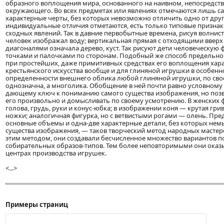
образного воплощения мира, основанного на наивном, непосредст
окружающего. Во всех предметах или явлениях отмечаются лишь с
характерные черты, без которых невозможно отличить одно от друг
индивидуальные отличия отметаются, есть только типовые призна
сходных явлений. Так в давние первобытные времена, рисуя волнис
человек изображал воду; вертикальная прямая с отходящими вверх
диагоналями означала дерево, куст. Так рисуют дети человеческую 
точками и палочками по сторонам. Подобный же способ предельн
при простейших, даже примитивных средствах его воплощения хар
крестьянского искусства вообще и для глиняной игрушки в особенно
определенности внешнего облика любой глиняной игрушки, по сво
однозначна, а многолика. Обобщение в ней почти равно условному 
дающему ключ к пониманию самого существа изображения, но по
его произвольно и домысливать по своему усмотрению. В женских
голова, грудь, руки и конус-юбка; в изображении коня — крутая гри
ножки; аналогичная фигурка, но с ветвистыми рогами — олень. П
основные объемы и одна-две характерные детали, без которых не
существа изображения, — таков творческий метод народных мастер
этим методом, они создавали бесчисленное множество вариантов 
собирательных образов-типов. Тем более неповторимыми они оказ
центрах производства игрушек.
<...>
Примеры страниц