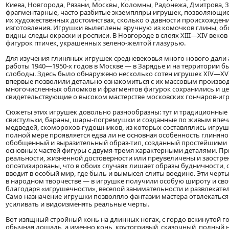
Киева, Новгорода, Рязани, Москвы, Коломны, Радонежа, Дмитрова, За
фрагментарные, часто разбитые экземпляры игрушек, позволяющие 
их художественных достоинствах, сколько о давности происхождени
изготовления. Игрушки вылеплены вручную из комочков глины, об
видны следы окраски и росписи. В Новгороде в слоях XIII—XIV веко
фигурок птичек, украшенных зелено-желтой глазурью.
Для изучения глиняных игрушек средневековья много нового дали
работы 1940—1950-х годов в Москве — в Зарядье и на территории 
слободы. Здесь было обнаружено несколько сотен игрушек XIV—XVI
впервые позволили детально ознакомиться с их массовым производ
многочисленных обломков и фрагментов фигурок сохранились и ц
свидетельствующие о высоком мастерстве московских гончаров-иг
Сюжеты этих игрушек довольно разнообразны: тут и традиционные 
свистульки, бараны, шары-погремушки и созданные по живым впе
медведей, скоморохов-гудошников, из которых составлялись игрушк
полной мере проявляется едва ли не основная особенность глинян
обобщенный и выразительный образ-тип, созданный простейшими
основных частей фигуры с двумя-тремя характерными деталями. Пр
реальности, жизненной достоверности или преувеличены и заострен
опоэтизированы, что в обоих случаях лишает образы будничности, 
вводит в особый мир, где быль и вымысел слиты воедино. Эти черт
в народном творчестве — в игрушке получили особую широту и св
благодаря «игрушечности», веселой занимательности и развлекател
Само назначение игрушки позволяло фантазии мастера отвлекаться 
усиливать и видоизменять реальные черты.
Вот изящный стройный конь на длинных ногах, с гордо вскинутой гол
обычная лошадь, а именно конь, крутогривый, сказочный, полный 