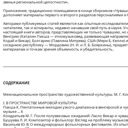
звенья региональной целостности».
Приложение, традиционно помещаемое в конце сборников «Чувашск
дополняет материалы первого и второго разделов персоналиями и
Авторами публикуемых статей являются как опытные исследователи
читателям, так и аспиранты, недавно начавшие свой путь в науке. Уч
настоящей книги авторов, представляющих не только Чувашию, но и
Венгрию (Каталин Пакша — этномузыковед, развивающая направлен
Кодай и Викар), Болгарию (Павлина Митрева), США (Мери Б. Келли) и,
соседнюю республику — Мордовию (Н. И. и Л. Б. Бояркины), прида
материалам и точкам зрения объемность и убедительность.
СОДЕРЖАНИЕ
Межнациональное пространство художественной культуры. М. Г. Конд
I. В ПРОСТРАНСТВЕ МИРОВОЙ КУЛЬТУРЫ
Пакша К. Пентатонные мелодии узкого диапазона в венгерской и ч
музыке ... 6
Кондратьев М. Г. После полувековых ожиданий: Ласло Викар и чувашс
Бушуева Л. И. Композитор и фольклор: Взгляд на проблему музыкове
Васильев Ю. В. О международных фольклорных фестивалях. Из опыт