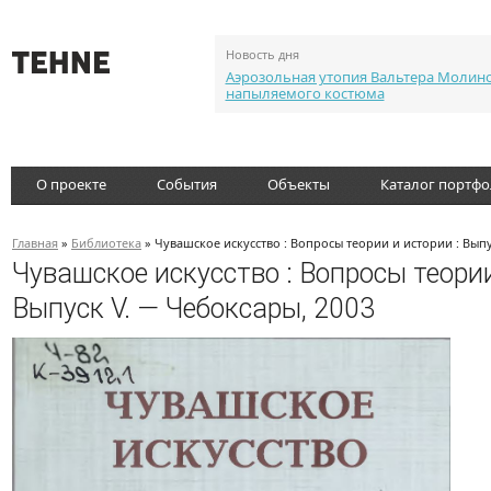
Новость дня
Аэрозольная утопия Вальтера Молин
напыляемого костюма
О проекте
События
Объекты
Каталог портф
Главная
»
Библиотека
» Чувашское искусство : Вопросы теории и истории : Выпу
Чувашское искусство : Вопросы теории
Выпуск V. — Чебоксары, 2003