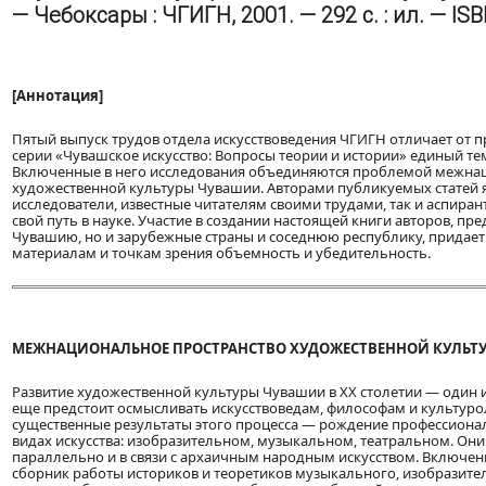
— Чебоксары : ЧГИГН, 2001. — 292 с. : ил. — IS
[Аннотация]
Пятый выпуск трудов отдела искусствоведения ЧГИГН отличает от
серии «Чувашское искусство: Вопросы теории и истории» единый те
Включенные в него исследования объединяются проблемой межна
художественной культуры Чувашии. Авторами публикуемых статей 
исследователи, известные читателям своими трудами, так и аспира
свой путь в науке. Участие в создании настоящей книги авторов, п
Чувашию, но и зарубежные страны и соседнюю республику, придае
материалам и точкам зрения объемность и убедительность.
МЕЖНАЦИОНАЛЬНОЕ ПРОСТРАНСТВО ХУДОЖЕСТВЕННОЙ КУЛЬТ
Развитие художественной культуры Чувашии в XX столетии — один 
еще предстоит осмысливать искусствоведам, философам и культур
существенные результаты этого процесса — рождение профессионал
видах искусства: изобразительном, музыкальном, театральном. Он
параллельно и в связи с архаичным народным искусством. Включе
сборник работы историков и теоретиков музыкального, изобразите