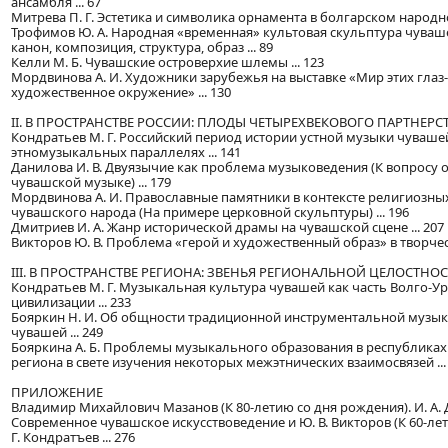
ансамбля ... 67
Митрева П. Г. Эстетика и символика орнамента в болгарском народном
Трофимов Ю. А. Народная «временная» культовая скульптура чуваше
канон, композиция, структура, образ ... 89
Келли М. Б. Чувашские островерхие шлемы ... 123
Мордвинова А. И. Художники зарубежья на выставке «Мир этих глаз-2
художественное окружение» ... 130
II. В ПРОСТРАНСТВЕ РОССИИ: ПЛОДЫ ЧЕТЫРЕХВЕКОВОГО ПАРТНЕРС
Кондратьев М. Г. Российский период истории устной музыки чуваше
этномузыкальных параллелях ... 141
Данилова И. В. Двуязычие как проблема музыковедения (К вопросу 
чувашской музыке) ... 179
Мордвинова А. И. Православные памятники в контексте религиозны
чувашского народа (На примере церковной скульптуры) ... 196
Дмитриев И. А. Жанр исторической драмы на чувашской сцене ... 207
Викторов Ю. В. Проблема «герой и художественный образ» в творчеств
III. В ПРОСТРАНСТВЕ РЕГИОНА: ЗВЕНЬЯ РЕГИОНАЛЬНОЙ ЦЕЛОСТНО
Кондратьев М. Г. Музыкальная культура чувашей как часть Волго-
цивилизации ... 233
Бояркин Н. И. Об общности традиционной инструментальной музык
чувашей ... 249
Бояркина А. Б. Проблемы музыкального образования в республика
региона в свете изучения некоторых межэтнических взаимосвязей ...
ПРИЛОЖЕНИЕ
Владимир Михайлович Мазанов (К 80-летию со дня рождения). И. А. Д
Современное чувашское искусствоведение и Ю. В. Викторов (К 60-лет
Г. Кондратъев ... 276