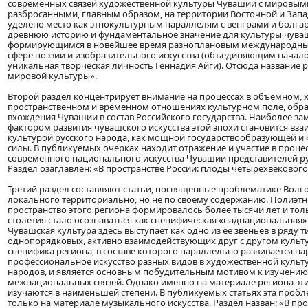
современных связей художественной культуры Чувашии с мировым
разбросанными, главным образом, на территории Восточной и Запа
уделено место как этнокультурным параллелям с венграми и бол
древнюю историю и фундаментальное значение для культуры чуваше
формирующимся в новейшее время разноплановым международны
сфере поэзии и изобразительного искусства (объединяющим начал
уникальная творческая личность Геннадия Айги). Отсюда название р
мировой культуры».
Второй раздел концентрирует внимание на процессах в объемном, 
пространственном и временном отношениях культурном поле, обра
вхождения Чувашии в состав Российского государства. Наиболее 
фактором развития чувашского искусства этой эпохи становится вза
культурой русского народа, как мощной государствообразующей 
силы. В публикуемых очерках находит отражение и участие в проце
современного национального искусства Чувашии представителей ру
Раздел озаглавлен: «В пространстве России: плоды четырехвекового
Третий раздел составляют статьи, посвященные проблематике Волг
локального территориально, но не по своему содержанию. Полиэтн
пространство этого региона формировалось более тысячи лет и толь
столетия стало осознаваться как специфическая «наднациональная»
Чувашская культура здесь выступает как одно из ее звеньев в ряду 
однопорядковых, активно взаимодействующих друг с другом культу
специфика региона, в составе которого параллельно развивается на
профессиональное искусство разных видов в художественной культ
народов, и является основным побудительным мотивом к изучени
межнациональных связей. Однако именно на материале региона эт
изучаются в наименьшей степени. В публикуемых статьях эта пробл
только на материале музыкального искусства. Раздел назван: «В про