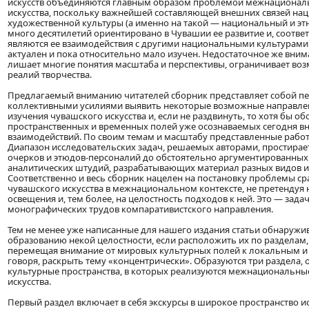
искусств объединяются главным образом проблемой межнационал
искусства, поскольку важнейшей составляющей внешних связей на
художественной культуры (а именно на такой — национальный и э
много десятилетий ориентировано в Чувашии ее развитие и, соответ
являются ее взаимодействия с другими национальными культурами. 
актуален и пока относительно мало изучен. Недостаточное же вни
лишает многие понятия масштаба и перспективы, ограничивает во
реалий творчества.
Предлагаемый вниманию читателей сборник представляет собой п
коллективными усилиями выявить некоторые возможные направле
изучения чувашского искусства и, если не раздвинуть, то хотя бы о
пространственных и временных полей уже осознаваемых сегодня в
взаимодействий. По своим темам и масштабу представленные рабо
Диапазон исследовательских задач, решаемых авторами, простирае
очерков и этюдов-персоналий до обстоятельно аргументированных
аналитических штудий, разрабатывающих материал разных видов и 
Соответственно и весь сборник нацелен на постановку проблемы с
чувашского искусства в межнациональном контексте, не претендуя 
освещения и, тем более, на целостность подходов к ней. Это — зад
монографических трудов компаративистского направления.
Тем не менее уже написанные для нашего издания статьи обнаружи
образованию некой целостности, если расположить их по разделам
перемещая внимание от мировых культурных полей к локальным и
говоря, раскрыть тему «концентрически». Образуются три раздела
культурные пространства, в которых реализуются межнациональны
искусства.
Первый раздел включает в себя экскурсы в широкое пространство и