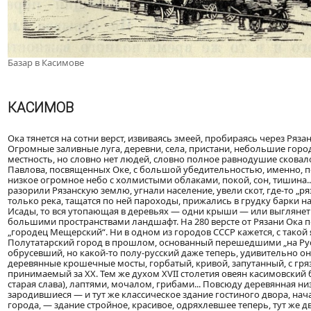
Базар в Касимове
КАСИМОВ
Ока тянется на сотни верст, извиваясь змеей, пробираясь через Ряз
Огромные заливные луга, деревни, села, пристани, небольшие город
местность, но словно нет людей, словно полное равнодушие сковало и
Павлова, посвященных Оке, с большой убедительностью, именно, п
низкое огромное небо с холмистыми облаками, покой, сон, тишина..
разорили Рязанскую землю, угнали население, увели скот, где-то „р
только река, тащатся по ней пароходы, прижались в грудку барки на
Исады, то вся утопающая в деревьях — одни крыши — или выглянет 
большими пространствами ландшафт. На 280 версте от Рязани Ока 
„городец Мещерский“. Ни в одном из городов СССР кажется, с такой
Полутатарский город в прошлом, основанный перешедшими „на Рус
обрусевший, но какой-то полу-русский даже теперь, удивительно о
деревянные крошечные мосты, горбатый, кривой, запутанный, с гряз
принимаемый за XX. Тем же духом XVII столетия овеян касимовски
старая слава), лаптями, мочалом, грибами... Повсюду деревянная ни
зародившиеся — и тут же классическое здание гостиного двора, на
города, — здание стройное, красивое, одряхлевшее теперь, тут же д