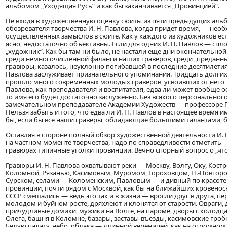
альбомом „Уходящая Русь“ и как бы заканчивается „Провинцией“.
Не входя в художественную оценку сюиты из пяти предыдущих альб
обозревателя творчества И. Н. Павлова, когда придет время, — не
осуществленных замыслов в сюите. Как у каждого из художников есть 
ясно, недостаточно объективны. Если для одних И. Н. Павлов — спло
„художник“. Как бы там ни было, не настали еще дни окончательной 
среди немногочисленной фаланги наших граверов, среди „преданны
гравюры, казалось, неуклонно погибавшей в последние десятилети
Павлова заслуживает признательного упоминания. Тридцать долгих л
прошло много современных молодых граверов, усвоивших от него те
Павлова, как преподавателя и воспитателя, едва ли может вообще о
то имя его будет достаточно заслуженно. Без всякого персонального
замечательном преподавателе Академии Художеств — профессоре П.
Нельзя забыть и того, что едва ли И. Н. Павлов в настоящее время 
бы, если бы все наши граверы, обладающие большими талантами, 
Оставляя в стороне полный обзор художественной деятельности И.
на частном моменте творчества, надо по справедливости отметить
гравюрах типичные уголки провинции. Вечно спорный вопрос о „что“ 
Гравюры И. Н. Павлова охватывают реки — Москву, Волгу, Оку, Кос
Коломной, Рязанью, Касимовым, Муромом, Гороховцом, Н.-Новгоро
Сурском, селами — Коломенским, Павловым — и дивный по красоте 
провинции, почти рядом с Москвой, как бы на ближайших кровеносн
СССР смешались — ведь это так и в жизни — вросли друг в друга, п
молодом и буйном росте, дряхлеют и клонятся от старости. Овраги,
причудливые домики, мужики на Волге, на пароме, дворы с колодца
Олега, башня в Коломне, базары, заставы-въезды, касимовские гроб
Белую палату, небо, облака — длинной вереницей, как на огромном