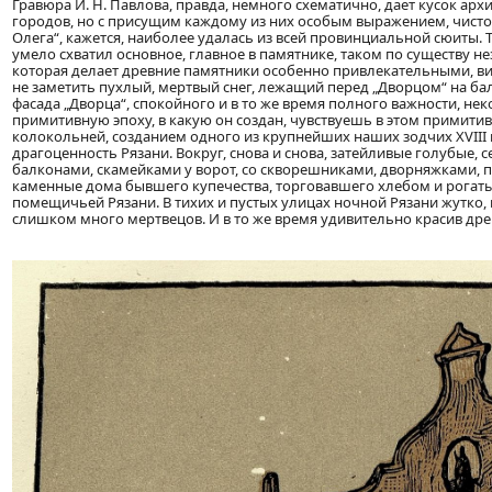
Гравюра И. Н. Павлова, правда, немного схематично, дает кусок а
городов, но с присущим каждому из них особым выражением, чист
Олега“, кажется, наиболее удалась из всей провинциальной сюиты. 
умело схватил основное, главное в памятнике, таком по существу н
которая делает древние памятники особенно привлекательными, вид
не заметить пухлый, мертвый снег, лежащий перед „Дворцом“ на ба
фасада „Дворца“, спокойного и в то же время полного важности, не
примитивную эпоху, в какую он создан, чувствуешь в этом примит
колокольней, созданием одного из крупнейших наших зодчих XVIII в
драгоценность Рязани. Вокруг, снова и снова, затейливые голубые,
балконами, скамейками у ворот, со скворешниками, дворняжками, 
каменные дома бывшего купечества, торговавшего хлебом и рогаты
помещичьей Рязани. В тихих и пустых улицах ночной Рязани жутко,
слишком много мертвецов. И в то же время удивительно красив дре