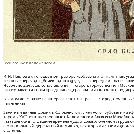
Вознесенье в Коломенском
И. Н. Павлов в многоцветной гравюре изобразил этот памятник, уга
изящные переходы „бочек“ одна в другую. На переднем плане граве
Невольно делаешь сопоставления — старой, торжественной Москов
развертывается новая праздничная „красная“ жизнь, словно подчерк
В самом деле, разве не интересен этот контраст — сосредоточенн
памятника?
Занятный дачный домик в Коломенском, с немного грубоватыми эфф
хоромы XVII века, выстроенные в Коломенском Алексеем Михайловиче
казавшегося в тогдашние времена чудом, „раззолоченной игрушкой,
стоит скромный, деревянный домишко, некоторыми своими деталями
столетия.