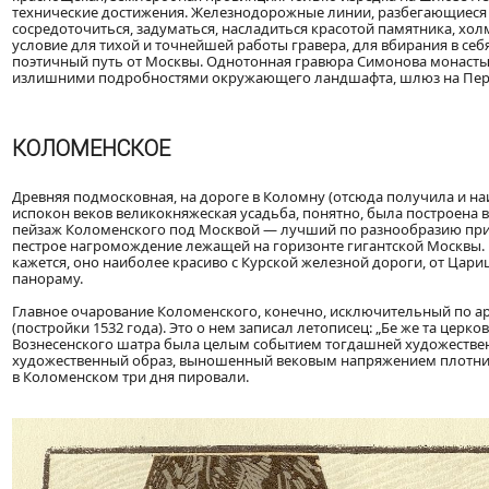
технические достижения. Железнодорожные линии, разбегающиеся п
сосредоточиться, задуматься, насладиться красотой памятника, хо
условие для тихой и точнейшей работы гравера, для вбирания в себя
поэтичный путь от Москвы. Однотонная гравюра Симонова монасты
излишними подробностями окружающего ландшафта, шлюз на Перер
КОЛОМЕНСКОЕ
Древняя подмосковная, на дороге в Коломну (отсюда получила и на
испокон веков великокняжеская усадьба, понятно, была построена 
пейзаж Коломенского под Москвой — лучший по разнообразию приро
пестрое нагромождение лежащей на горизонте гигантской Москвы. П
кажется, оно наиболее красиво с Курской железной дороги, от Цар
панораму.
Главное очарование Коломенского, конечно, исключительный по а
(постройки 1532 года). Это о нем записал летописец: „Бе же та цер
Вознесенского шатра была целым событием тогдашней художестве
художественный образ, выношенный вековым напряжением плотничь
в Коломенском три дня пировали.