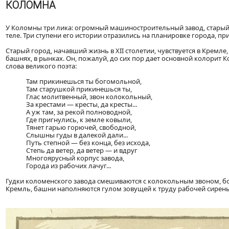
КОЛОМНА
У Коломны три лика: огромный машиностроительный завод, старый
теле. Три ступени его истории отразились на планировке города, пр
Старый город, начавший жизнь в XII столетии, чувствуется в Кремле
башнях, в рынках. Он, пожалуй, до сих пор дает основной колорит
слова великого поэта:
Там прикинешься ты богомольной,
Там старушкой прикинешься ты,
Глас молитвенный, звон колокольный,
За крестами — кресты, да кресты...
А уж там, за рекой полноводной,
Где пригнулись, к земле ковыли,
Тянет гарью горючей, свободной,
Слышны гуды в далекой дали...
Путь степной — без конца, без исхода,
Степь да ветер, да ветер — и вдруг
Многоярусный корпус завода,
Города из рабочих лачуг...
Гудки коломенского завода смешиваются с колокольным звоном, борю
Кремль, башни наполняются гулом зовущей к труду рабочей сирены