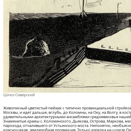
Шлюз Сиверский
Живописный цветистый пейзаж с типично провинциальной стройкой
Москвы, и идет дальше, вглубь, до Коломны, на Оку, на Волгу, в ко
удивительными архитектурными ансамблями средневековья нашей 
Знаменитые храмы с. Коломенского, Дьякова, Острова, Маркова, ме
парохода, отчалившего от Устьинского моста. Непонятно, необъясни
краснощекая, землеробная провинция. Только изредка на шлюзе Пер