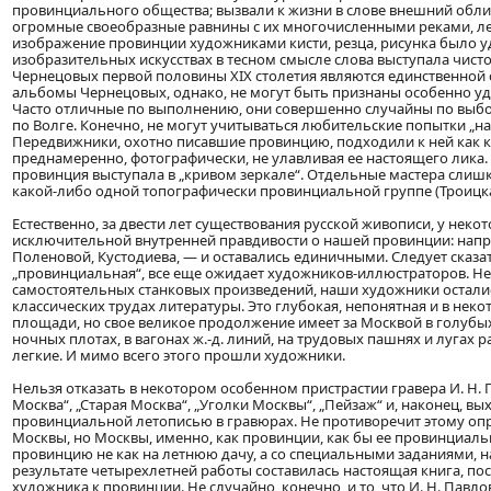
провинциального общества; вызвали к жизни в слове внешний облик 
огромные своеобразные равнины с их многочисленными реками, ле
изображение провинции художниками кисти, резца, рисунка было 
изобразительных искусствах в тесном смысле слова выступала чист
Чернецовых первой половины XIX столетия являются единственно
альбомы Чернецовых, однако, не могут быть признаны особенно у
Часто отличные по выполнению, они совершенно случайны по выбору
по Волге. Конечно, не могут учитываться любительские попытки „нап
Передвижники, охотно писавшие провинцию, подходили к ней как к
преднамеренно, фотографически, не улавливая ее настоящего лика
провинция выступала в „кривом зеркале“. Отдельные мастера слиш
какой-либо одной топографически провинциальной группе (Троицкая
Естественно, за двести лет существования русской живописи, у нек
исключительной внутренней правдивости о нашей провинции: наприм
Поленовой, Кустодиева, — и оставались единичными. Следует сказа
„провинциальная“, все еще ожидает художников-иллюстраторов. Не
самостоятельных станковых произведений, наши художники остал
классических трудах литературы. Это глубокая, непонятная и в нек
площади, но свое великое продолжение имеет за Москвой в голубых
ночных плотах, в вагонах ж.-д. линий, на трудовых пашнях и лугах 
легкие. И мимо всего этого прошли художники.
Нельзя отказать в некотором особенном пристрастии гравера И. Н. 
Москва“, „Старая Москва“, „Уголки Москвы“, „Пейзаж“ и, наконец, в
провинциальной летописью в гравюрах. Не противоречит этому оп
Москвы, но Москвы, именно, как провинции, как бы ее провинциаль
провинцию не как на летнюю дачу, а со специальными заданиями, н
результате четырехлетней работы составилась настоящая книга, п
художника к провинции. Не случайно, конечно, и то, что И. Н. Павл