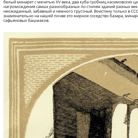
белый минарет с мечетью XV века, два куба гробниц касимовских цар
нагромождения самых разнообразных по стилям зданий разных век
неожиданный, забавный и немного грустный. Воистину только в ССС
знаменательно на нашей почве это мирное соседство базара, минаре
сафьяновых башмаков.