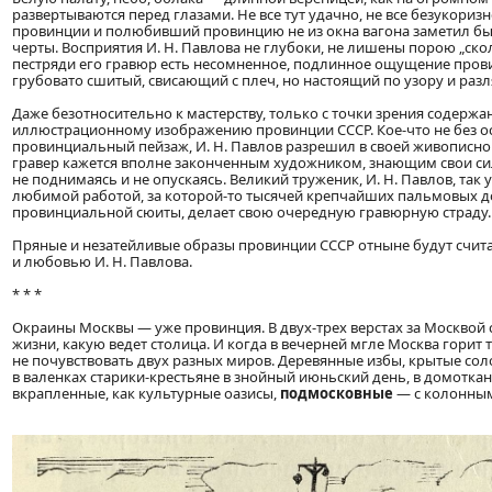
развертываются перед глазами. Не все тут удачно, не все безукориз
провинции и полюбивший провинцию не из окна вагона заметил бы 
черты. Восприятия И. Н. Павлова не глубоки, не лишены порою „скол
пестряди его гравюр есть несомненное, подлинное ощущение прови
грубовато сшитый, свисающий с плеч, но настоящий по узору и раз
Даже безотносительно к мастерству, только с точки зрения содержа
иллюстрационному изображению провинции СССР. Кое-что не без о
провинциальный пейзаж, И. Н. Павлов разрешил в своей живописной
гравер кажется вполне законченным художником, знающим свои сил
не поднимаясь и не опускаясь. Великий труженик, И. Н. Павлов, та
любимой работой, за которой-то тысячей крепчайших пальмовых дос
провинциальной сюиты, делает свою очередную гравюрную страду.
Пряные и незатейливые образы провинции СССР отныне будут счит
и любовью И. Н. Павлова.
* * *
Окраины Москвы — уже провинция. В двух-трех верстах за Москвой 
жизни, какую ведет столица. И когда в вечерней мгле Москва горит
не почувствовать двух разных миров. Деревянные избы, крытые сол
в валенках старики-крестьяне в знойный июньский день, в домотканны
вкрапленные, как культурные оазисы,
подмосковные
— с колонным