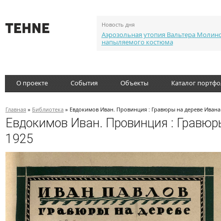
Новость дня
Аэрозольная утопия Вальтера Молин
напыляемого костюма
О проекте
События
Объекты
Каталог портф
Главная
»
Библиотека
» Евдокимов Иван. Провинция : Гравюры на дереве Ивана
Евдокимов Иван. Провинция : Гравюр
1925