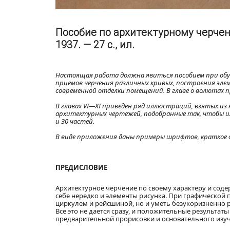
Пособие по архитектурному черчени
1937. — 27 с., ил.
Настоящая работа должна явиться пособием при обу
приемов черчения различных кривых, построения эле
современной отделки помещений. В главе о волютах 
В главах VI—XI приведен ряд иллюстраций, взятых из 
архитектурных чертежей, подобранные так, чтобы и
и 30 частей.
В виде приложения даны примеры шрифтов, краткое 
ПРЕДИСЛОВИЕ
Архитектурное черчение по своему характеру и соде
себе нередко и элементы рисунка. При графической
циркулем и рейсшиной, но и уметь безукоризненно 
Все это не дается сразу, и положительные результа
предварительной прорисовки и основательного изу