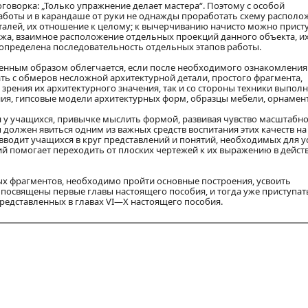
оворка: „Только упражнение делает мастера“. Поэтому с особой
боты и в карандаше от руки не однажды проработать схему располо
еталей, их отношение к целому; к вычерчиванию начисто можно прист
ежа, взаимное расположение отдельных проекций данного объекта, и
о определена последовательность отдельных этапов работы.
енным образом облегчается, если после необходимого ознакомления
ть с обмеров несложной архитектурной детали, простого фрагмента,
зрения их архитектурного значения, так и со стороны техники выпол
ния, гипсовые модели архитектурных форм, образцы мебели, орнамент
у учащихся, привычке мыслить формой, развивая чувство масштабнос
должен явиться одним из важных средств воспитания этих качеств на
 вводит учащихся в круг представлений и понятий, необходимых для 
ий помогает переходить от плоских чертежей к их выражению в дейс
х фрагментов, необходимо пройти основные построения, усвоить
освящены первые главы настоящего пособия, и тогда уже приступат
едставленных в главах VI—X настоящего пособия.