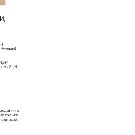
И,
ие
 деталей
меры
на 12, 18
оединяя в
не только
надписей.