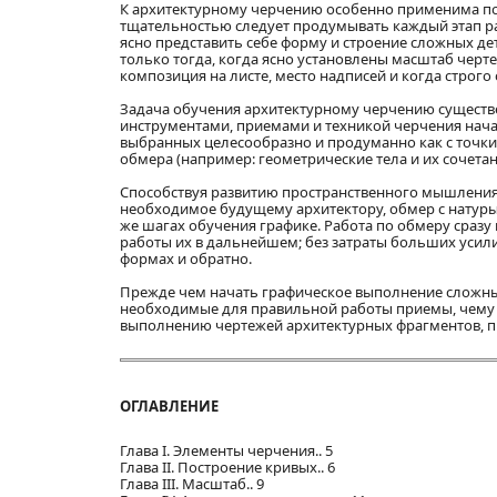
К архитектурному черчению особенно применима пог
тщательностью следует продумывать каждый этап ра
ясно представить себе форму и строение сложных д
только тогда, когда ясно установлены масштаб черт
композиция на листе, место надписей и когда строг
Задача обучения архитектурному черчению существ
инструментами, приемами и техникой черчения нача
выбранных целесообразно и продуманно как с точки 
обмера (например: геометрические тела и их сочета
Способствуя развитию пространственного мышления 
необходимое будущему архитектору, обмер с натуры 
же шагах обучения графике. Работа по обмеру сразу
работы их в дальнейшем; без затраты больших усил
формах и обратно.
Прежде чем начать графическое выполнение сложны
необходимые для правильной работы приемы, чему п
выполнению чертежей архитектурных фрагментов, пр
ОГЛАВЛЕНИЕ
Глава I. Элементы черчения.. 5
Глава II. Построение кривых.. 6
Глава III. Масштаб.. 9