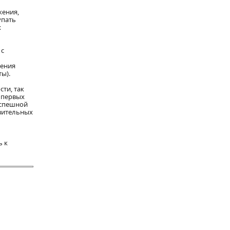
жения,
упать
х
 с
нения
ы).
ти, так
 первых
успешной
твительных
ь к