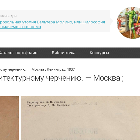
вость дня
розольная утопия Вальтера Молино, или Философия
апыляемого костюма
Каталог портфолио
Библиотека
Конкурсы
ному черчению. — Москва ; Ленинград, 1937
хитектурному черчению. — Москва ;