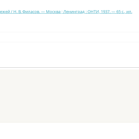
й / Н. В. Филасов. — Москва ; Ленинград : ОНТИ, 1937. — 65 с., ил.