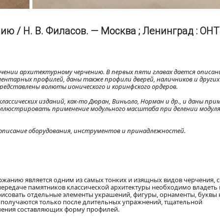
ю / Н. В. Филасов. — Москва ; Ленинград : ОНТ
чении архитектурному черчению. В первых пяти главах дается описан
ментарных профилей, даны также профили дверей, наличников и других
представлены волюты ионического и коринфского ордеров.
классических изданий, как-то Дюран, Виньоло, Норман и др., и даны при
ллюстрировать применение модульного масштаба при делении модуля 
описание оборудования, инструментов и принадлежностей.
ржанию является одним из самых тонких и изящных видов черчения, с
 передаче памятников классической архитектуры необходимо владеть 
рисовать отдельные элементы украшений, фигуры, орнаменты, буквы 
ты получаются только после длительных упражнений, тщательной
чения составляющих форму профилей.