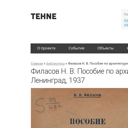
Но
Аэ
н
О проекте
События
Объекты
Главная
»
Библиотека
» Филасов Н. В. Пособие по архитектур
Филасов Н. В. Пособие по ар
Ленинград, 1937