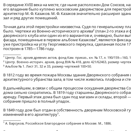
В середине XVIII века на месте, где ныне расположен Дом Союзов, н
его владение было куплено московским дворянством для перестрой
архитектор М. Ф. Казаков. М. Ф. Казаков значительно расширил зда
зал и ряд других помещений.
Точная дата этой перестройки неизвестна. Судя по генеральному план
было. Чертежи из Военно-исторического архива² (план 2-го этажа и 
дворянского клуба или один из его вариантов и, очевидно, были вы
фасада, помещенные в первом альбоме Казакова³, являются фиксацие
уже пристройка на углу Георгиевского переулка, сделанная после 17
построен в 1785—1786 году.
____________
¹ Центр. Гос. архив древних актов, фонд Кам. приказ., кн. № 17, л. 190/159—160, 1
² Центр. Военно-историч. архив, фонд ВУА № 418, дело 421/62463, размер черте
³ Альбом № 1. Лист 31, 32 и 33, размер чертежей 100×50.
В 1812 году во время пожара Москвы здание Дворянского собрания 
архитектурного убранства зала, в том числе живопись плафона и сте
В дальнейшем, в связи с общим процессом оскудения дворянства Со
дома сильно сократились. В 1819 году старшины Дворянского собран
аренду. Первый этаж дома был сдан под магазин и склады, второй — п
собрание пришло в полный упадок.
В 1849 году дом был отдан в собственность дворянам Московской гу
изменений в его архитектуру¹.
____________
¹ А. Барсуков, Российское Благородное собрание в Москве. М., 1886.