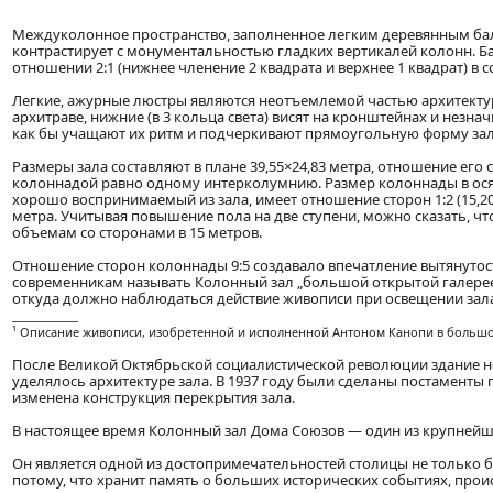
Междуколонное пространство, заполненное легким деревянным б
контрастирует с монументальностью гладких вертикалей колонн. Б
отношении 2:1 (нижнее членение 2 квадрата и верхнее 1 квадрат) в со
Легкие, ажурные люстры являются неотъемлемой частью архитектуры
архитраве, нижние (в 3 кольца света) висят на кронштейнах и нез
как бы учащают их ритм и подчеркивают прямоугольную форму зала
Размеры зала составляют в плане 39,55×24,83 метра, отношение его 
колоннадой равно одному интерколумнию. Размер колоннады в осях
хорошо воспринимаемый из зала, имеет отношение сторон 1:2 (15,20×
метра. Учитывая повышение пола на две ступени, можно сказать, чт
объемам со сторонами в 15 метров.
Отношение сторон колоннады 9:5 создавало впечатление вытянутос
современникам называть Колонный зал „большой открытой галереей
откуда должно наблюдаться действие живописи при освещении зала,
____________
¹ Описание живописи, изобретенной и исполненной Антоном Канопи в большом 
После Великой Октябрьской социалистической революции здание н
уделялось архитектуре зала. В 1937 году были сделаны постаменты
изменена конструкция перекрытия зала.
В настоящее время Колонный зал Дома Союзов — один из крупней
Он является одной из достопримечательностей столицы не только 
потому, что хранит память о больших исторических событиях, проис