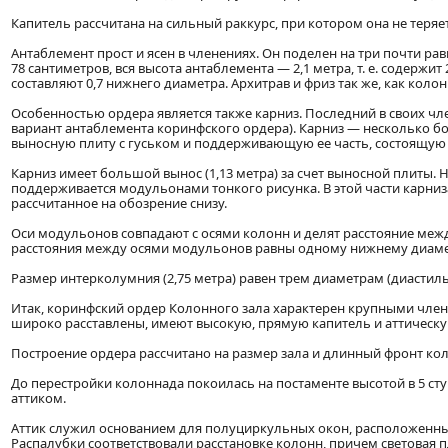
Капитель рассчитана на сильный раккурс, при котором она не теряет
Антаблемент прост и ясен в членениях. Он поделен на три почти рав
78 сантиметров, вся высота антаблемента — 2,1 метра, т. е. содерж
составляют 0,7 нижнего диаметра. Архитрав и фриз так же, как кол
Особенностью ордера является также карниз. Последний в своих ч
вариант антаблемента коринфского ордера). Карниз — несколько бо
выносную плиту с гуськом и поддерживающую ее часть, состоящую 
Карниз имеет большой вынос (1,13 метра) за счет выносной плиты. 
поддерживается модульонами тонкого рисунка. В этой части карниз
рассчитанное на обозрение снизу.
Оси модульонов совпадают с осями колонн и делят расстояние между 
расстояния между осями модульонов равны одному нижнему диаме
Размер интерколумния (2,75 метра) равен трем диаметрам (диастил
Итак, коринфский ордер Колонного зала характерен крупными член
широко расставлены, имеют высокую, прямую капитель и аттическу
Построение ордера рассчитано на размер зала и длинный фронт ко
До перестройки колоннада покоилась на постаменте высотой в 5 ст
аттиком.
Аттик служил основанием для полуциркульных окон, расположенных
Распалубки соответствовали расстановке колонн, причем световая