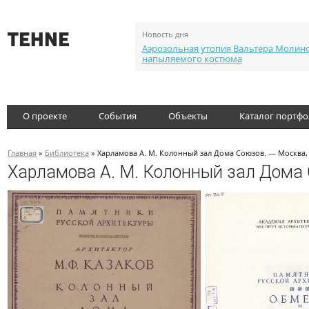
Новость дня
Аэрозольная утопия Вальтера Молин
напыляемого костюма
О проекте
События
Объекты
Каталог портф
Главная
»
Библиотека
» Харламова А. М. Колонный зал Дома Союзов. — Москва,
Харламова А. М. Колонный зал Дома 