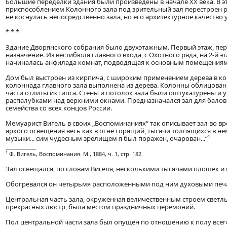
Большие переделки здания были произведены в начале XX века. В эт
приспособлением Колонного зала под зрительный зал перестроен р
не коснулась непосредственно зала, но его архитектурное качество 
* * *
Здание Дворянского собрания было двухэтажным. Первый этаж, пер
назначение. Из вестибюля главного входа, с Охотного ряда, на 2-й
начиналась анфилада комнат, подводящая к основным помещениям кл
Дом был выстроен из кирпича, с широким применением дерева в ко
колоннада главного зала выполнена из дерева. Колонны облицова
части отлиты из гипса. Стены и потолок зала были оштукатурены 
распалубками над верхними окнами. Предназначался зал для балов
семейства со всех концов России.
Мемуарист Вигель в своих „Воспоминаниях“ так описывает зал во врем
яркого освещения весь как в огне горящий, тысячи толпящихся в н
музыки... сим чудесным зрелищем я был поражен, очарован...“¹
____________
¹ Ф. Вигель, Воспоминания. М., 1884, ч. 1, стр. 182.
Зал освещался, по словам Вигеля, несколькими тысячами плошек и 
Обогревался он четырьмя расположенными под ним духовыми печ
Центральная часть зала, окруженная величественным строем светл
прекрасных люстр, была местом праздничных церемоний.
Пол центральной части зала был опущен по отношению к полу всего