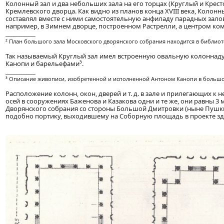
Колонный зал и два небольших зала на его торцах (Круглый и Крес
Кремлевского дворца. Как видно из планов конца XVIII века, Коло
составлял вместе с ними самостоятельную анфиладу парадных залов
например, в Зимнем дворце, построенном Растрелли, а центром ком
____________
² План большого зала Московского дворянского собрания находится в библиот
Так называемый Круглый зал имел встроенную овальную колоннаду
Канопи и барельефами³.
____________
³ Описание живописи, изобретенной и исполненной Антоном Канопи в большом 
Расположение колонн, окон, дверей и т. д. в зале и прилегающих к
осей в сооружениях Баженова и Казакова одни и те же, они равны 3 м
Дворянского собрания со стороны Большой Дмитровки (ныне Пушкин
подобно портику, выходившему на Соборную площадь в проекте зд