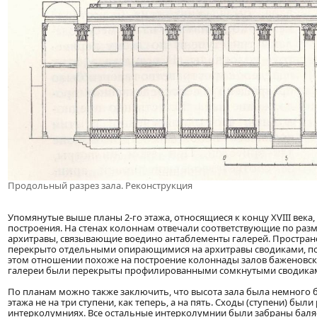
Продольный разрез зала. Реконструкция
Упомянутые выше планы 2-го этажа, относящиеся к концу XVIII века
построения. На стенах колоннам отвечали соответствующие по разм
архитравы, связывающие воедино антаблементы галерей. Простран
перекрыто отдельными опирающимися на архитравы сводиками, п
этом отношении похоже на построение колоннады залов баженовско
галереи были перекрыты профилированными сомкнутыми сводика
По планам можно также заключить, что высота зала была немного 
этажа не на три ступени, как теперь, а на пять. Сходы (ступени) бы
интерколумниях. Все остальные интерколумнии были забраны баля