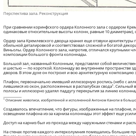
Перспектива зала. Реконструкция
При сравнении коринфского ордера Колонного зала с ордером Крем
одинаковые относительные высоты колонн, равные 10 диаметрам), о
Ордер зала Кремлевского дворца хранил еще отзвуки архитектуры
обильной деталировкой и соответствовал сложной и богатой декора
Виньолы. Ордер Колонного зала, напротив, отличался крупными чл
композиции большого фронта колоннады.
Большой зал, названный Колонным, представлял собой величестве
и шестью — по короткой. Колоннаду во внутреннем пространстве з
дворов. В этом духе он построил и всю архитектурную композицию з
Плафон, первоначально имевший иллюзорную роспись (небо с алле
лившимся из окон, расположенных в распалубках свода¹. Сильный в
полосы и иллюзорно удалял паддугу перекрытия за линию колонна
____________
¹ Описание живописи, изобретенной и исполненной Антоном Канопи в большом з
Создавалось впечатление, что фигуры, изображенные на плафоне, л
освещении плафона из-за карниза колоннады этот эффект еще усили
Доступ на карниз был из прохода между наружными стенами и расп
На стенах против каждого интерколумния помещались большие проем