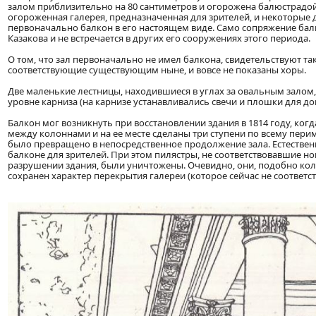
залом приблизительно на 80 сантиметров и огорожена балюстрадой
огороженная галерея, предназначенная для зрителей, и некоторые д
первоначально балкон в его настоящем виде. Само сопряжение бал
Казакова и не встречается в других его сооружениях этого периода.
О том, что зал первоначально не имел балкона, свидетельствуют та
соответствующие существующим ныне, и вовсе не показаны хоры.
Две маленькие лестницы, находившиеся в углах за овальным залом,
уровне карниза (на карнизе устанавливались свечи и плошки для д
Балкон мог возникнуть при восстановлении здания в 1814 году, ког
между колоннами и на ее месте сделаны три ступени по всему перим
было превращено в непосредственное продолжение зала. Естествен
балконе для зрителей. При этом пилястры, не соответствовавшие н
разрушении здания, были уничтожены. Очевидно, они, подобно кол
сохранен характер перекрытия галереи (которое сейчас не соответст