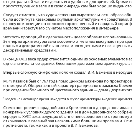
от центральной части и сделать его удобным для зрителей. Кроме 
присутствующих в зале и в свою очередь сам был хорошо виден ото
Следует отметить, что художественная выразительность образа общ
была достигнута Казаковым скупыми архитектурными средствами. Зо
основу композиции он положил торжественный и нарядный коринфск
времени и трактуя его с учетом местоположения в интерьере.
Четкость пропорций и сдержанность целесообразно использованных
Эти черты архитектуры зала особенно отчетливо выступают при сравн
полными декоративной пышности, многоцветными и насыщенными з
декоративными средствами.
В конце XVIII века ордер становится одним из основных элементов 
одно значительное здание. Блестящим достижением архитектуры э
Впервые сложную симфонию колонн создал В. И. Баженов в неосущ
М. Ф. Казаков был с 1767 года помощником Баженова по проектиро
его модели¹. Общественный характер грандиозного замысла Кремле
при создании большого общественного здания — дома Дворянского
____________
¹ Модель в настоящее время находится в Музее архитектуры Академии архитек
Схема построения парадной части Кремлевского дворца повлияла н
конкретных условиях другого здания. И в доме Дворянского собра
середины XVIII века, ведущих обычно непосредственно к тронному
открывалась в главный зал несколькими большими проемами. Осно
против света, так же как и в проекте В. И. Баженова.