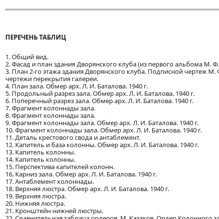
ПЕРЕЧЕНЬ ТАБЛИЦ
1. Общий вид.
2. Фасад и план здания Дворянского клуба (из первого альбома М. Ф. К
3. План 2-го этажа здания Дворянского клуба. Подписной чертеж М. 
чертежи перекрытия галереи.
4. План зала. Обмер арх. Л. И. Баталова. 1940 г.
5. Продольный разрез зала. Обмер арх. Л. И. Баталова. 1940 г.
6. Поперечный разрез зала. Обмер арх. Л. И. Баталова. 1940 г.
7. Фрагмент колоннады зала.
8. Фрагмент колоннады зала.
9. Фрагмент колоннады зала. Обмер арх. Л. И. Баталова. 1940 г.
10. Фрагмент колоннады зала. Обмер арх. Л. И. Баталова. 1940 г.
11. Деталь крестового свода и антаблемент.
12. Капитель и база колонны. Обмер арх. Л. И. Баталова. 1940 г.
13. Капитель колонны.
14. Капитель колонны.
15. Перспектива капителей колонн.
16. Карниз зала. Обмер арх. Л. И. Баталова. 1940 г.
17. Антаблемент колоннады.
18. Верхняя люстра. Обмер арх. Л. И. Баталова. 1940 г.
19. Верхняя люстра.
20. Нижняя люстра.
21. Кронштейн нижней люстры.
22. Сравнительная таблица ордеров. М. Казаков. Ордер Колонного за