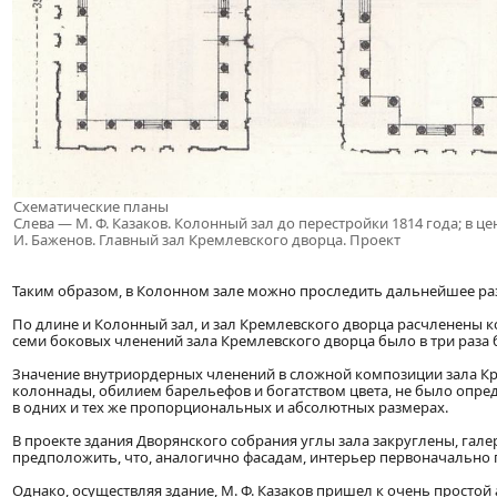
Схематические планы
Слева — М. Ф. Казаков. Колонный зал до перестройки 1814 года; в це
И. Баженов. Главный зал Кремлевского дворца. Проект
Таким образом, в Колонном зале можно проследить дальнейшее ра
По длине и Колонный зал, и зал Кремлевского дворца расчленены к
семи боковых членений зала Кремлевского дворца было в три раза 
Значение внутриордерных членений в сложной композиции зала Кр
колоннады, обилием барельефов и богатством цвета, не было опред
в одних и тех же пропорциональных и абсолютных размерах.
В проекте здания Дворянского собрания углы зала закруглены, гале
предположить, что, аналогично фасадам, интерьер первоначально
Однако, осуществляя здание, М. Ф. Казаков пришел к очень просто