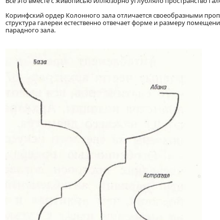
Все это вместе с живописью иллюзорно углубляло пространство гал
Коринфский ордер Колонного зала отличается своеобразными проп
структура галереи естественно отвечает форме и размеру помещен
парадного зала.