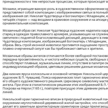
принадлежности к тем непростым процессам, которые происходят в
Мозаики, играющие важную роль в художественном оформлении хр
представляют собой композиции с изображениями святых в полный
изображения свт. Николая Чудотворца и Богоматери с Младенцем, 
четырёх сторон — над входами в храмовое сооружение и на апсид
орнаментальная композиция.
Мозаичный образ свт. Николая Чудотворца художник наделила ха
старец в одеждах православного архиерея, указывающих на служени
святителя с поднятой благословляющей десницей, держащего в лево
Чудотворца композиции, изображающей Богоматерь с Младенцем, п
образа. Весь строй иконной живописи противится ощущению простр
плавно очерченный силуэт как бы приближают святых к зрителю.
Мозаичные образы ангелов отличаются более свободной постановко
передана просветлённость и чистота небесных существ, свободных 
способствуют плавные, музыкальные линии, отсутствие в палитре с
индивидуализацией образов, цветовым решением данные мозаичные
Два нижних яруса колокольни и основной четверик Никольской цер
художник В. П. Чувашев). Пояса керамических плит гармонично впи
его общего художественного решения. Церковную символику мастер
ангела. При этом в стилистическом решении этих изображений В. П
Покрова на Нерли (1165 г.), повторяя присущую этим древним рель
линий.
Никольский храм гармонично вписан в природный живописный лан
окружении неуплотнённой деревянной жилой застройки, что способ
делает его заметным архитектурным ориентиром среди прилегающ