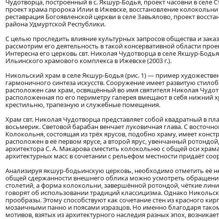
Чудотворца, построенный в с. Якшур-Бодья, проект часовни в селе 
проект храма пророка Илии в Ижевске, восстановление колокольни 
реставрация Богоявленской церкви в селе Завьялово, проект восста
района Удмуртской Республики.
С целью проследить влияние культурных запросов общества и заказ
рассмотрим его деятельность в такой консервативной области прое
Интересна его церковь свт. Николая Чудотворца в селе Якшур-Бодья,
Ильинского храмового комплекса в Ижевске (2003 г.).
Никольский храм в селе Якшур-Бодья (рис. 1) — пример художеств
гармоничного синтеза искусств. Сооружение имеет развитую стило
расположен сам храм, освящённый во имя святителя Николая Чудот
расположенная по его периметру галерея вмещают в себя нижний х
крестильню, трапезную и служебные помещения.
Храм свт. Николая Чудотворца представляет собой квадратный в п
восьмерик. Световой барабан венчает луковичная глава. С восточн
Колокольня, состоящая из трёх ярусов, подобно храму, имеет конс
расположен в её первом ярусе, а второй ярус, увенчанный ротонд
архитектора С. А. Макарова сместить колокольню с общей оси хра
архитектурных масс в сочетании с рельефом местности придаёт со
Анализируя якшур-бодьинскую церковь, необходимо отметить её н
общей сдержанности внешнего облика можно усмотреть обращение
столетий, а форма колокольни, завершённой ротондой, чёткие лин
говорят об использовании традиций классицизма. Однако Никольск
прообразы. Этому способствуют как сочетание стен из красного ки
мозаичными панно и поясами изразцов. Но именно благодаря тако
мотивов, взятых из архитектурного наследия разных эпох, возника