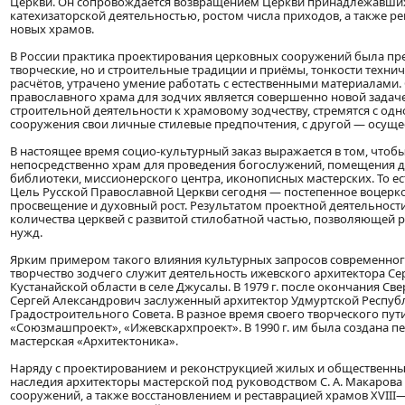
Церкви. Он сопровождается возвращением Церкви принадлежавших
катехизаторской деятельностью, ростом числа приходов, а также р
новых храмов.
В России практика проектирования церковных сооружений была прер
творческие, но и строительные традиции и приёмы, тонкости техн
расчётов, утрачено умение работать с естественными материалами.
православного храма для зодчих является совершенно новой задаче
строительной деятельности к храмовому зодчеству, стремятся с о
сооружения свои личные стилевые предпочтения, с другой — осущес
В настоящее время социо-культурный заказ выражается в том, чтоб
непосредственно храм для проведения богослужений, помещения дл
библиотеки, миссионерского центра, иконописных мастерских. То 
Цель Русской Православной Церкви сегодня — постепенное воцерко
просвещение и духовный рост. Результатом проектной деятельности
количества церквей с развитой стилобатной частью, позволяющей
нужд.
Ярким примером такого влияния культурных запросов современног
творчество зодчего служит деятельность ижевского архитектора Сер
Кустанайской области в селе Джусалы. В 1979 г. после окончания Св
Сергей Александрович заслуженный архитектор Удмуртской Республ
Градостроительного Совета. В разное время своего творческого пут
«Союзмашпроект», «Ижевскархпроект». В 1990 г. им была создана пе
мастерская «Архитектоника».
Наряду с проектированием и реконструкцией жилых и общественных
наследия архитекторы мастерской под руководством С. А. Макаров
сооружений, а также восстановлением и реставрацией храмов XVIII—X