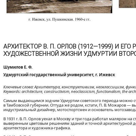
АРХИТЕКТОР В. П. ОРЛОВ (1912—1999) И ЕГО
ХУДОЖЕСТВЕННОЙ ЖИЗНИ УДМУРТИИ ВТОРО
Шумилов Е. Ф.
Удмуртский государственный университет, г. Ижевск
Ключевые слова: Архитектура, конструктивизм, неоклассицизм, функ
Keywords: architecture, constructivism, neoclassicism, functionalism, the ar
Самым выдающимся зодчим Удмуртии советского периода можно счи
в Тамбовской губернии. Оттуда же родом, кстати, П. В. Можаров —
индустриальный дизайнер, мотоспортсмен и основатель мотозавода
В 1931 г. В. П. Орлов уехал в Москву и три года работал маляром н
выверенным цветовым решениям зданий и точной архитектурной дета
архитектора и художника-графика.