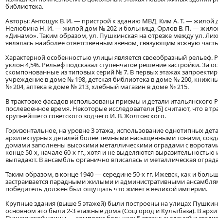
библиотека.
Авторы: Антощук В. И. — пристрой к зданию МВД, Ким А. Т. — жилой до
Нелюбина Н. И. — жилой дом № 202 и больница, Орлов В. П. — жилой 
«Динамо». Таким образом, ул. Пушкинская на отрезке между ул. Ли
являлась наиболее ответственным звеном, связующим южную часть
Характерной особенностью улицы является своеобразный рельеф. Раз
уклон 4,5%. Рельеф подсказал ступенчатое решение застройки. За 
скомпонованные из типовых серий № 7. В первых этажах запроектир
учреждение в доме № 198, детская библиотека в доме № 200, книжн
№ 204, аптека в доме № 213, хлебный магазин в доме № 215.
В трактовке фасадов использованы приемы и детали итальянского Р
послевоенное время. Некоторые исследователи [5] считают, что в 
крупнейшего советского зодчего И. В. Жолтовского.
Горизонтальное, на уровне 3 этажа, использование однотипных дета
архитектурных деталей более тёмными насыщенными тонами, созда
домами заполнены высокими металлическими оградами с воротами 
конце 50-х, начале 60-х гг., хотя и не выделяются выразительность
выпадают. В ансамбль органично вписалась и металлическая ограда 
Таким образом, в конце 1940 — середине 50-х гг. Ижевск, как и бо
застраивается парадными жилыми и административными ансамблями
победитель должен был ощущать что живет в великой империи.
Крупные здания (выше 5 этажей) были построены на улицах Пушкинск
основном это были 2-3 этажные дома (Соцгород и Культбаза). В ар