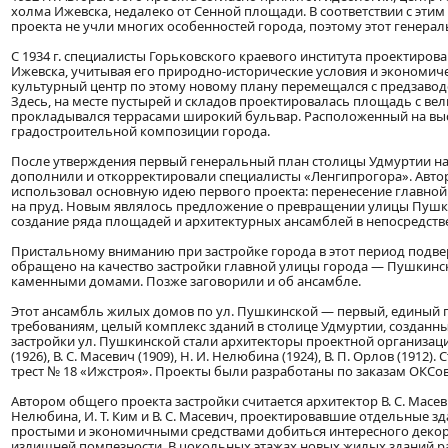
холма Ижевска, недалеко от Сенной площади. В соответствии с этим 
проекта не учли многих особенностей города, поэтому этот генерал
С 1934 г. специалисты Горьковского краевого института проектиро
Ижевска, учитывая его природно-исторические условия и экономич
культурный центр по этому новому плану перемещался с предзавод
Здесь, на месте пустырей и складов проектировалась площадь с вел
прокладывался террасами широкий бульвар. Расположенный на выс
градостроительной композиции города.
После утверждения первый генеральный план столицы Удмуртии начал
дополнили и откорректировали специалисты «Ленгипрогора». Автор
использовал основную идею первого проекта: перенесение главно
на пруд. Новым являлось предложение о превращении улицы Пушки
создание ряда площадей и архитектурных ансамблей в непосредствен
Пристальному вниманию при застройке города в этот период подв
обращено на качество застройки главной улицы города — Пушкинск
каменными домами. Позже заговорили и об ансамбле.
Этот ансамбль жилых домов по ул. Пушкинской — первый, единый 
требованиям, целый комплекс зданий в столице Удмуртии, созданны
застройки ул. Пушкинской стали архитекторы проектной организации —
(1926), В. С. Масевич (1909), Н. И. Нелюбина (1924), В. П. Орлов (19
трест № 18 «Ижстроя». Проекты были разработаны по заказам ОКСов 
Автором общего проекта застройки считается архитектор В. С. Масевич 
Нелюбина, И. Т. Ким и В. С. Масевич, проектировавшие отдельные з
простыми и экономичными средствами добиться интересного декор
излишней помпезности. В цокольных этажах новых жилых зданий ра