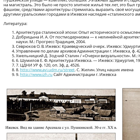
Пушкинской улицы — комплекс больших 5-этажных зданий и стадио
на магистраль. Это было не просто элитное жильё тех лет, это был
фашизм, средствами архитектуры стремилась выразить своё могущес
другими уральскими городами в Ижевске наследие «сталинского а
Литература:
Архитектура сталинской эпохи: Опыт исторического осмысления /
Добрицына И. А. От постмодернизма — к нелинейной архитект
науки. М.: Прогресс-Традиция, 2004.
Севрюков О. В. Ижевск: Краеведческий очерк. Ижевск: Удмуртия
Управление по делам архивов Администрации г. Ижевска, ф. 426, 
Хмельницкий Д. Зодчий Сталин / «Очерки визуальности». М.: Н
6. Шумилов Е. Ф. Архитектура Ижевска. — Ижевск: Удмуртия, 19
7. ЦДНИ УР ф. 120, оп. 3ф, д. 4526.
8.
http://www.avi.udm.ru/street
. С. Жилин. Улиц наших имена
9.
http://www.izh.ru
Сайт Администрации г. Ижевска