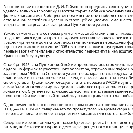
В соответствии с генпланом Д. И. Геймансона предписывалось унич
удалось только наполовину. В архитектурном облике основных здан
формы классицизма. В общественном мнении они наиболее соотве
автономной республики, успешно строящей социализм. Именно эти ф
когда начнётся реальная застройка Пушкинской улицы.
Важно отметить, что её новые ритмы и масштаб стали видны ижевца
тогда появился один из трёх т. н. «домов Ижстальзавода» (архитект
краснокирпичные дома спроектированы пока ещё в переходных форма
одного из этих домов в июне 1935 г. успели выложить фундамент зд
первый вариант генплана и строительство пединститута, немасштаб
Красногеройскую улицу.
С ноября 1952 г. на Пушкинской всё же продолжились строительны
ордерных формах торжественного характера, отражавших пафос По
задали дома 1940 г. на Советской улице, но их мрачноватая брутал
Соавторами В. П. Орлова стали И. Т. Ким, В. С. Масевич и Н. И. Нелю
склоне улицы Пушкинской, следует считать первым в УАССР крупн
ансамблем многоквартирных домов. Наиболее выразительно воспри
холма на юг. Ступенчато понижающиеся, тёплые по гамме здания э
человечный и живописный ансамбль до сих пор является главной а
Одновременно было перестроено в новом стиле важное здание на з
НКВД—КГБ. В 1958 г. севернее его по проекту того же архитектора В
что ознаменовало полное завершение классицистического ансамб
Северная же её половина чуть позже будет застроена (в том числе с 
ритмах, но без архитектурного декора, запрещённого в принципе 