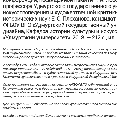
конференции, посвященной памяти Т. А. Лебе
профессора Удмуртского государственного у
искусствоведения и художественной критики
исторических наук Е. О. Плеханова, кандидат
ФГБОУ ВПО «Удмуртский государственный уни
дизайна, Кафедра истории культуры и искусс
«Удмуртский университет», 2013. — 212 с., ил.
Материал статей сборника объединяет обсуждение вопросов художе
культурно-исторических проблем их эпохи. Предназначается для иску
также широкого круга заинтересованных читателей.
23 октября 2012 года в Ижевске состоялась Всероссийская научно-п
посвященная памяти Т. А. Лебедевой (1912—2001), почетного профес
школы искусствоведения и художественной критики в Удмуртии, исс
Никитина, художественного процесса в Удмуртской Республике и Урал
Организатором конференции выступил ФГБОУ ВПО «Удмуртский унив
Института искусств и дизайна). Для участия в работе конференции
культуры, образования, науки, преподаватели вузов, докторанты, 
интерес к рассматриваемым проблемам.
Цель конференции: обсуждение вопросов художественного метода ма
проблем их эпохи.
Исходя из указанной цели, были намечены основные проблемы, касающ