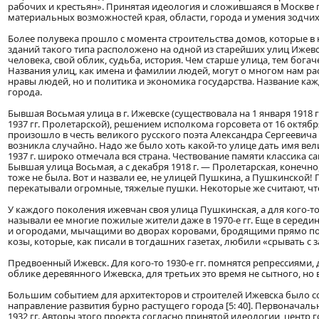
рабочих и крестьян». Принятая идеология и сложившаяся в Москве 
материальных возможностей края, области, города и умения зодчих
Более полувека прошло с момента строительства домов, которые в 
зданий такого типа расположено на одной из старейших улиц Ижевс
человека, свой облик, судьба, история. Чем старше улица, тем богач
Названия улиц, как имена и фамилии людей, могут о многом нам расс
нравы людей, но и политика и экономика государства. Название ка
города.
Бывшая Восьмая улица в г. Ижевске (существовала на 1 января 1918 г
1937 гг. Пролетарской), решением исполкома горсовета от 16 октябр
произошло в честь великого русского поэта Александра Сергеевича
возникла случайно. Надо же было хоть какой-то улице дать имя ве
1937 г. широко отмечала вся страна. Чествование памяти классика с
Бывшая улица Восьмая, а с декабря 1918 г. — Пролетарская, конечно,
тоже не была. Вот и назвали ее, не улицей Пушкина, а Пушкинской! 
перекатывали огромные, тяжелые пушки. Некоторые же считают, чт
У каждого поколения ижевчан своя улица Пушкинская, а для кого-то
называли ее многие пожилые жители даже в 1970-е гг. Еще в середин
и огородами, мычащими во дворах коровами, бродящими прямо по
козы, которые, как писали в тогдашних газетах, любили «срывать с
Предвоенный Ижевск. Для кого-то 1930-е гг. помнятся репрессиями,
облике деревянного Ижевска, для третьих это время не сытного, но в
Большим событием для архитекторов и строителей Ижевска было со
направление развития бурно растущего города [5: 40]. Первоначал
1932 гг. Авторы этого проекта согласно принятой идеологии, центр