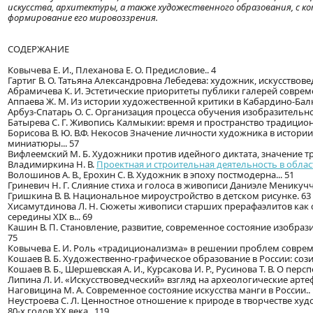
искусства, архитектуры, а также художественного образования, с к
формирование его мировоззрения.
СОДЕРЖАНИЕ
Ковычева Е. И., Плеханова Е. О. Предисловие.. 4
Гартиг В. О. Татьяна Александровна Лебедева: художник, искусствовед,
Абрамичева К. И. Эстетические приоритеты публики галерей совреме
Аппаева Ж. М. Из истории художественной критики в Кабардино-Балк
Арбуз-Спатарь О. С. Организация процесса обучения изобразительном
Батырева С. Г. Живопись Калмыкии: время и пространство традицио
Борисова В. Ю. В.Ф. Некосов Значение личности художника в истории
миниатюры... 57
Вифлеемский М. Б. Художники против идейного диктата, значение т
Владимиркина Н. В.
Проектная и строительная деятельность в обла
Волошинов А. В., Ерохин С. В. Художник в эпоху постмодерна... 51
Гриневич Н. Г. Слияние стиха и голоса в живописи Даниэле Меникуччи
Гришкина В. В. Национальное мироустройство в детском рисунке. 63
Хисамутдинова Л. Н. Сюжеты живописи старших прерафаэлитов как
середины XIX в... 69
Кашин В. П. Становление, развитие, современное состояние изобра
75
Ковычева Е. И. Роль «традиционализма» в решении проблем совреме
Кошаев В. Б. Художественно-графическое образование в России: со
Кошаев В. Б., Шершевская А. И., Курсакова И. Р., Русинова Т. В. О п
Липина Л. И. «Искусствоведческий» взгляд на археологические арте
Наговицина М. А. Современное состояние искусства манги в России..
Неустроева С. Л. Ценностное отношение к природе в творчестве худо
80-х годов ХХ века.. 119