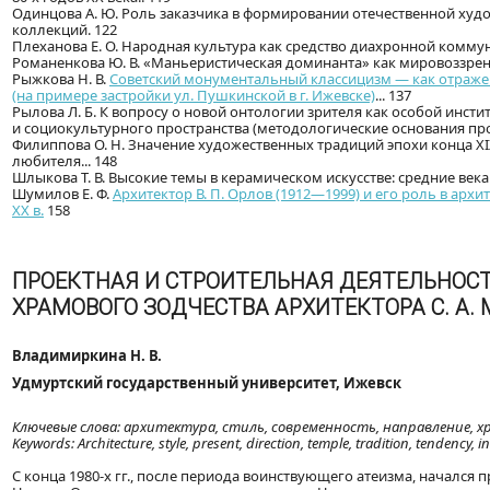
Одинцова А. Ю. Роль заказчика в формировании отечественной худ
коллекций. 122
Плеханова Е. О. Народная культура как средство диахронной коммун
Романенкова Ю. В. «Маньеристическая доминанта» как мировоззренч
Рыжкова Н. В.
Советский монументальный классицизм — как отражен
(на примере застройки ул. Пушкинской в г. Ижевске)
... 137
Рылова Л. Б. К вопросу о новой онтологии зрителя как особой инс
и социокультурного пространства (методологические основания пр
Филиппова О. Н. Значение художественных традиций эпохи конца XIX
любителя... 148
Шлыкова Т. В. Высокие темы в керамическом искусстве: средние века 
Шумилов Е. Ф.
Архитектор В. П. Орлов (1912—1999) и его роль в ар
XX в.
158
ПРОЕКТНАЯ И СТРОИТЕЛЬНАЯ ДЕЯТЕЛЬНОСТ
ХРАМОВОГО ЗОДЧЕСТВА АРХИТЕКТОРА С. А
Владимиркина Н. В.
Удмуртский государственный университет, Ижевск
Ключевые слова: архитектура, стиль, современность, направление, 
Keywords: Architecture, style, present, direction, temple, tradition, tendency, i
С конца 1980-х гг., после периода воинствующего атеизма, начался