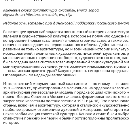
Ключевые слова: архитектура, ансамбль, эпоха, город.
Keywords: architecture, ensemble, era, city.
Издание осуществлено при финансовой поддержке Российского гуман
В настоящее время наблюдается повышенный интерес к архитектуре
явления в художественной культуре, которое не получило однознач
копирования (новые «сталинки») в новом строительстве, а также ре
степенью воссоздания их первоначального облика. Действительно,
развитии не только архитектуры, но и всей нашей истории и культу
исследователей, талантливых художников, писателей, музыкантов, 
многочисленных творческих сообществ, художественных школ, направ
была создана целая система тотализированной социокультурной м
манипулированием сознания, уничтожением инакомыслия, примитив
— «сталинская архитектура»? Какую ценность сегодня она представ
Оправдались ли надежды ее творящих?
Итак, советский монументальный классицизм — по иному — «стали
1930—1950-х гг., ориентированное в основном на ордерное классич
архитектурная универсальная модель порядка социалистического жизн
проект Дворца Советов в Москве началось формирование этого «стал
закреплено известным постановлением 1932 г. [4: 18]. Это постано
страны, включая и архитектуру, которая в сталинской художествен
наиболее зримым отражением духовной и материальной сторон жизн
некая глобализация советской культуры. Каноном стиля были выбр
стилистике прежних империй и были противоположны пролетарском
истории.