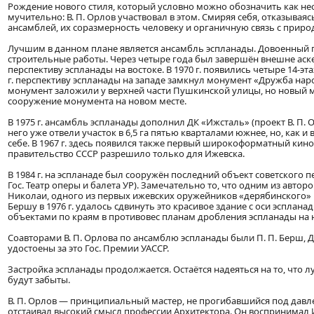
Рождение нового стиля, который условно можно обозначить как н
мучительно: В. П. Орлов участвовал в этом. Смиряя себя, отказыва
ансамблей, их соразмерность человеку и органичную связь с приро
Лучшим в данном плане является ансамбль эспланады. Довоенный п
строительные работы. Через четыре года был завершён внешне ас
перспективу эспланады на востоке. В 1970 г. появились четыре 14-э
г. перспективу эспланады на западе замкнул монумент «Дружба народ
монумент заложили у верхней части Пушкинской улицы, но новый 
сооружение монумента на новом месте.
В 1975 г. ансамбль эспланады дополнил ДК «Ижсталь» (проект В. П. 
него уже отвели участок в 6,5 га пятью кварталами южнее, но, как и
себе. В 1967 г. здесь появился также первый широкоформатный кино
правительство СССР разрешило только для Ижевска.
В 1984 г. на эспланаде был сооружён последний объект советского
Гос. Театр оперы и балета УР). Замечательно то, что одним из авто
Николаи, одного из первых ижевских оружейников «дерябинского» пр
Бершу в 1976 г. удалось сдвинуть это красивое здание с оси эсплан
объектами по краям в противовес планам дробления эспланады на
Соавторами В. П. Орлова по ансамблю эспланады были П. П. Берш, Д. 
удостоены за это Гос. Премии УАССР.
Застройка эспланады продолжается. Остаётся надеяться на то, что л
будут забыты.
В. П. Орлов — принципиальный мастер, не прогибавшийся под давл
отстаивал высокий смысл профессии Архитектора. Он воспринимал