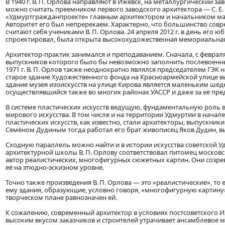
В 1940 г. В. П. Орлова направляют в Ижевск, на металлургический зав
можно считать преемником первого заводского архитектора — С. Е. Ду
«Удмуртгражданпроекте» главным архитектором и начальником маст
Авторитет его был непререкаем. Характерно, что большинство совр
считают себя учениками В. П. Орлова. 24 апреля 2012 г. в день его 
спроектировал, была открыта высокохудожественная мемориальная 
Архитектор-практик занимался и преподаванием. Сначала, с февраля
выпускников которого было бы невозможно заполнить послевоенный
1971 г. В. П. Орлов также неоднократно являлся председателем ГЭК 
старое здание Художественного фонда на Красноармейской улице выст
здание музея изоискусств на улице Кирова является маленьким шеде
осуществлявшийся также во многих районах УАССР и даже за её пре
В системе пластических искусств ведущую, фундаментальную роль в
мирового искусства. В том числе и на территории Удмуртии в нача
пластических искусств, как известно, стали архитекторы, выпускни
Семёном Дудиным тогда работал его брат живописец Яков Дудин, в
Сходную параллель можно найти и в истории искусства советской 
архитектурной школы В. П. Орлову соответствовал питомец москов
автор реалистических, многофигурных сюжетных картин. Они созре
её на этюдно-эскизном уровне.
Точно также произведения В. П. Орлова — это «реалистические», т
ему здания, образующие, условно говоря, «многофигурную картин
творческом плане равнозначен ей.
К сожалению, современный архитектор в условиях постсоветского 
высоким вкусом заказчиков и строителей утрачивает ансамблевое м