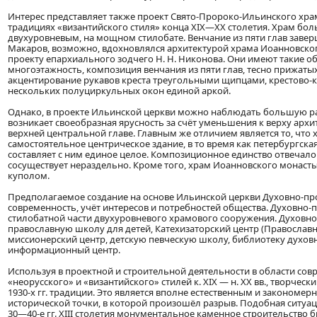
Интерес представляет также проект Свято-Пророко-Ильинского храм
традициях «византийского стиля» конца XIX—XX столетия. Храм бо
двухуровневым, на мощном стилобате. Венчание из пяти глав заверша
Макаров, возможно, вдохновлялся архитектурой храма Иоанновского
проекту епархиального зодчего Н. Н. Никонова. Они имеют такие 
многоэтажность, композиция венчания из пяти глав, тесно прижаты
акцентирование рукавов креста треугольными щипцами, крестово-ку
нескольких полуциркульных окон единой аркой.
Однако, в проекте Ильинской церкви можно наблюдать большую ра
возникает своеобразная ярусность за счёт уменьшения к верху арх
верхней центральной главе. Главным же отличием является то, что
самостоятельное центрическое здание, в то время как петербургска
составляет с ним единое целое. Композиционное единство отвечало
сосуществует нераздельно. Кроме того, храм Иоанновского монас
куполом.
Предполагаемое создание на основе Ильинской церкви Духовно-про
современность, учёт интересов и потребностей общества. Духовно-
стилобатной части двухуровневого храмового сооружения. Духовно
православную школу для детей, Катехизаторский центр (Православн
миссионерский центр, детскую певческую школу, библиотеку духов
информационный центр.
Используя в проектной и строительной деятельности в области со
«неорусского» и «византийского» стилей к. XIX — н. XX вв., творчес
1930-х гг. традиции. Это является вполне естественным и закономер
исторической точки, в которой произошёл разрыв. Подобная ситуац
30—40-е гг. XIII столетия монументальное каменное строительство бы