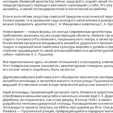
наследия. Ижевский архитектор сейчас чаще всего создаёт некий т
предшествующего периода и рекламно «кричащий» о себе. Это уже
ансамбль, а некий постмодернистский эгоистический ассамбляж.
Если в золотой век искусства советской Удмуртии классической твор
Холмогорова, то в нынешние годы молодого капитализма и доморо
можно определить архитектора С. А. Макарова и живописца С. А. Ор
Новое время — новые формы, но иногда современные архитекторы 
требованию заказчика на уже существующие объекты. Именно так в
старого почтамта («Ростелеком»), Национального театра, а также пр
более-менее органично входивший в ансамбль дудинского Арсенал
подрос в охранной зоне памятника культуры мирового уровня и пр
отметим чудовищный по своей антиансамблевости и архитектурной 
«убил» памятник А. С. Пушкину.
Всё перечисленное здесь не имеет отношение к классицизму, а явля
Этот псевдоклассицизм смыкается с архитектурным гламуром, доходящ
его коллег ничего подобного быть не могло.
Двумя важнейшими работами в его обширном творческом наследии
ансамбли эспланады и застройки южного склона улицы Пушкинской.
ведущей. Его весомое слово в ходе творческой дискуссии значило о
Идея эспланады, прорезающей нагорную часть Ижевска в широтном
опробована в меньшем масштабе и несколько южнее ещё С. Е. Дудины
Дерябина, не сохранилась, как и сам дворец. В конце 1934 г. в связи
разработка генплана удмуртской столицы. Руководителем коллектив
Эспланада по проекту тянулась на 4300 м при ширине до 80 м. Она
Ижевска — Пушкинской улицей, превращающейся в парадную маги