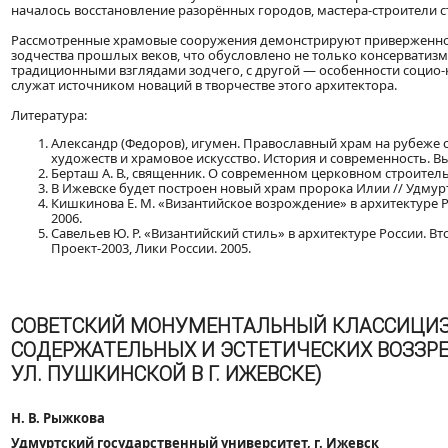
началось восстановление разорённых городов, мастера-строители 
Рассмотренные храмовые сооружения демонстрируют приверженност
зодчества прошлых веков, что обусловлено не только консерватизм
традиционными взглядами зодчего, с другой — особенности социо-
служат источником новаций в творчестве этого архитектора.
Литература:
Александр (Федоров), игумен. Православный храм на рубеже с
художеств и храмовое искусство. История и современность. Вып.
Берташ А. В., священник. О современном церковном строительст
В Ижевске будет построен новый храм пророка Илии // Удмуртс
Кишкинова Е. М. «Византийское возрождение» в архитектуре Ро
2006.
Савельев Ю. Р. «Византийский стиль» в архитектуре России. Вт
Проект-2003, Лики России. 2005.
СОВЕТСКИЙ МОНУМЕНТАЛЬНЫЙ КЛАССИЦИЗ
СОДЕРЖАТЕЛЬНЫХ И ЭСТЕТИЧЕСКИХ ВОЗЗРЕ
УЛ. ПУШКИНСКОЙ В Г. ИЖЕВСКЕ)
Н. В. Рыжкова
Удмуртский государственный университет, г. Ижевск