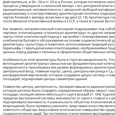
Действительно, в 30—50-е гг. ХХ в. в России, которая постепенно 
процесса, утверждался «сталинский ампир» с его риторикой власт
принципиальную несовместимость с авторской свободой метафорич
рационализму и конструктивизму архитектурная политика подразум
чертах близкий к ампиру, эклектике и ар-деко [2: 14]. Архитектура
после Великой Отечественной войны в СССР, а также в странах Восто
Как правило, монументальный классицизм подразумевал под собо
чертами, отличающими «сталинскую архитектуру» от других направ
черты стиля: комплексный подход к застройке с планированием ре
комбинатов бытового обслуживания на основе социалистической ур
архитектуры, скульптуры и живописи, использование традиций русс
барельефы с геральдическими композициями, изображениями трудя
ценных пород дерева и лепнины в оформлении общественных инте
Особенностью этой архитектуры была и строгая иерархичность. Пон
воплощения архитектурных замыслов как фундаментальные категор
иерархичность пронизывала все уровни формируемых архитектурны
центральный вход, главный корпус, центр, центральная улица и т.д
распределения вертикалей, которые создавали целую систему «глав
площадей, подчеркивая центры симметрии зданий.
Главенство центра, центричность, произраставшая из администрати
которые должны были создавать определенные образы «ворот город
площади, носящие имена небольшого круга вождей [1: 184]. Худож
пределах выстроенной системы значимости: от самого главного к 
подчеркивали значимость и уникальность объектов. Классическая ар
возрождения, была призвана узаконить средствами искусства велич
советского общества. Безусловное эстетическое совершенство орде
социалистических идей. Так постепенно и многомерно выстраивалас