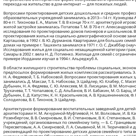
перехода на жительство в дом-интернат — для пожилых людей.
Вопросами проектирования детских дошкольных и средних профе
образовательных учреждений занимались в 2013—14 гг. Кузнецова А. А
80-е гг. Тихонова Е. А., Малик Т. В. В конце 70-х гг. архитектурой игро
жилой застройке занималась Потапова Т. М. В 70-е гг. Александровой 
исследования по проектированию домов пионеров и школьников. 
проектирования жилья на социально-демографической основе занимал
Карташова, в 1992 г. В. Ю. Дурманов. Квартирами для больших сем
домах на примере г. Ташкента занимался в 1971 г. О. С. Джаббар (науч
Исследования жилья для социально незащищенной категории гражд
Самары в 2002 г. вела Н. Д. Потиенко. Жилище для семей с огранич
примере Иордании изучал в 1994 г. Альреджуб А.
В области жилищного строительства проблемы социальных, эконом
предпосылок формирования жилых комплексов рассматривались Э. 
Н. А. Федяевой, Т. Б. Набоковой. Вопросами проектирования жилых 
занимались Д. Максаи, Т. Б. Набокова, Э. Цайдлер, Ю. Клабер, С. Масетт
Дубынин, Н. А. Федяева, С. Ю. Алексеев, М. B. Лисициан, В. М. Молчанов
Трухачева, Т. Т. Чопалавов, С. Д. Альбанов, В. И. Бабакин, М. О. Барщ, И.
Дубынин, Е. Д. Капустян, К. Н. Красильников, А. В. Крашенинников, Ф. 
Солодилова, В. Е. Тихонов, Э. Цайдлер.
Архитектурное формирование воспитательных заведений для детей
архитекторами Н. М. Акчуриной-Муфтиевой, Н. М. Волковым, И. В. Ка
Розенбергом, В. В. Смирновым, В. И. Степановым, В. К. Степановым, 
учреждений, организованных по семейному типу, — Б. С. Гранцевым, 
Пересветовым, А. А. Смирновой, Л. А. Смывиной, М. Н. Тюричевой и 
рекомендаций по проектированию детских домов семейного типа 