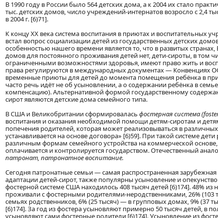
В 1990 году в России было 564 детских дома, а к 2004 их стало практ
тыс. детских домов, число учреждений-интернатов возросло с 2,4 тысяч
в 2004 г. [6)71].
К концу ХХ века система воспитания в приютах и воспитательных уч
встал вопрос социализации детей из государственных детских домо
особенностью нашего времени является то, что в развитых странах, 
домов для постоянного проживания детей нет, дети-сироты, в том чи
ограниченными возможностями здоровья, имеют право жить и воспи
права регулируются в международных документах — Конвенциях ООН
временные приюты для детей до момента помещения ребёнка в пр
часто речь идёт не об усыновлении, а о содержании ребёнка в семь
компенсацию). Альтернативной формой государственному содержа
сирот являются детские дома семейного типа.
В США и Великобритании сформировалась
фостерная система (foster
воспитания и оказания необходимой помощи детям-сиротам и детя
попечения родителей, которая может реализовываться в различных 
устанавливается на основе договора» [6)59]. При такой системе дет
различным формам семейного устройства на коммерческой основе,
оплачивается и контролируется государством. Отечественный анал
патронат, патронатное воспитание.
Сегодня патронатные семьи — самая распространенная зарубежна
адаптации детей-сирот, также популярны усыновление и опекунство. 
фостерной системе США находилось 408 тысяч детей [6)174]. 48% из н
проживали с фостерными родителями-неродственниками, 26% (103 
семьях родственников, 6% (25 тысяч) — в групповых домах, 9% (37 т
[6)174]. За год из фостера усыновляют примерно 50 тысяч детей, в п
усыновляют сами фостерные родители [6)174]. Усыновление из фост