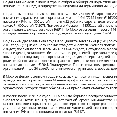
На данный момент в нашей стране собрана обширная нормативная б
попечительства [6)5] и определена специальная терминология по дан
По данным Росстат на 2014 г. всего в РФ — 621774 детей-сирот, это 2,
населения страны, из них в организациях — 11,6% (72151 детей) [6)207
населении РФ: на 1000 детей — почти 22 ребенка-сироты, доля в орга
каждой 1000 детей [6)207]. При этом в Москве — 18552 детей-сирот, из 
организациях для детей-сирот [6)91]. По Москве сегодня — всего 14
государственные организации под ведомством соцзащиты [6)204].
По данным Департамента труда и соцзащиты населения [6)191] по со
2013 года [6)91] из общего количества детей, оставшихся без попече
294 дет.) воспитывалось в семьях и 23% (4 258 дет.) находилось в орг
сирот и детей, оставшихся без попечения родителей. При этом 89% де
помещенных под надзор в организации для детей-сирот и детей, ос
родителей, составляют дети в возрасте от трех до 18 лет, 11% детей (
возрасте до трех лет [6)204]. Планируемая Правительством средняя
организаций — до 30 детей, наполняемость групп шесть-восемь детей
В Москве Департаментом труда и соцзащиты населения для решени
прав детей была разработана Модель профилактики социального си
семейного устройства детей, оставшихся без попечения родителей [
ориентиром которой стало обеспечение приоритета семейного восп
В России после 1991 г. актуальны меры по борьбе с беспризорниче
сиротством. Потиенко Н. Д. отмечает факт обнаружения «качествен
так называемое «скрытое» социальное сиротство, которое распрост
ухудшения условии жизни значительной части семей, факт нахожде
населения РФ «в зоне социального риска» [6)112].