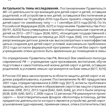
Актуальность темы исследования.
Постановлением Правительства
481 «О деятельности организаций для детей-сирот и детей, оставши
родителей, и об устройстве в них детей, оставшихся без попечения 
изменениями на 19 декабря 2018 года было принято «переустройств
детей-сирот по семейному типу — с 1 сентября 2015 года [6)16]. По 
Российской Федерации [6)36, 6)37] и поручениям Правительства Ро
[6)191, 6)203] была утверждена и принята «Национальная стратегия 
детей на 2012—2017 годы» [6)36, 6)91], «Концепция государственной
Российской Федерации на период до 2025 года» [6)4], что побудило 
реорганизации детских домов как высокозатратных и малоэффекти
целью создания для детей-сирот условий, максимально приближенны
2012 года согласно федеральной программе «Россия без сирот» пре
учреждениях опеки должно быть временным до помещения в семью 
По определению Правительства РФ,
детский дом семейного типа
(да
современной РФ
— учреждение «для проживания, воспитания, обуче
подготовки к самостоятельной жизни детей-сирот и детей, оставших
родителей, в условиях семьи» организуется на базе семьи [6)17, 6)16]
В России XXI века законопроекты в области защиты детей-сирот и их 
домах разрабатывались и ранее: Постановлению № 481 предшество
2001 года, отредактированное в 2008 году [6)17], аспекты проблема
правозащиты, воспитания и образования сиротства нашли отражен
законах 2008, 2012, 2013 годов [6)42, 6)43, 6)44], до этого были затро
[6)38, 6)39, 6)40, 6)41]. С 2006 года в 12 регионах РФ реализуется про
сирот» — Благотворительным фондом «Волонтеры в помощь детям-с
предметом деятельности которого является устройство детей-сирот 
усыновление (удочерение), приемная семья, опека (попечительство), п