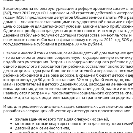
Законопроекты по реструктуризации и реформированию системы 
[6)7], Указ 2012 года «О Национальной стратегии действий в интерес
годы» [6)36], предложения депутатов Общественной палаты РФ о ра
домов — являются составляющими государственной политики в сфер
целью создания для детей-сирот условий, максимально приближенн
Одним из прообразов для детских домов нового типа могут стать де
деревни стабильно получают дотации государства, имеют льготы и
возможные налоги. Согласно финансовому отчету за 2012 год, SOS-
государственные субсидии в размере 38 млн рублей.
С экономической точки зрения, семейный детский дом выгоднее дет
что во многом определяет современную государственную политику
подобного учреждения. Затраты на содержание одного ребенка в де
одного взрослого приходится три ребенка, составляют около 30 тыся
детских домах в два раза больше воспитателей и персонала, поэто
ребенка обходится в два раза дороже. В среднем бюджет детской дер
которых живут до 90 детей, составляет 32 млн рублей ежегодно, вк
мам» (воспитателей в детских деревнях SOS), расходы на лечение дет
инвалидностью, дополнительное образование детей, налоги и ком
Реализуются программы профилактики социального сиротства, спе
семьями, в которых родители находятся на грани лишения родитель
Итак, для решения социальных задач, связанных с детьми-сиротами,
разработка следующих объектов архитектурного проектирования:
жилые здания нового типа для опекунских семей,
многокомнатные квартиры нового типа для опекунских семей
детский дом семейного типа,
детский дом семейного типа на основе семейных детских дере