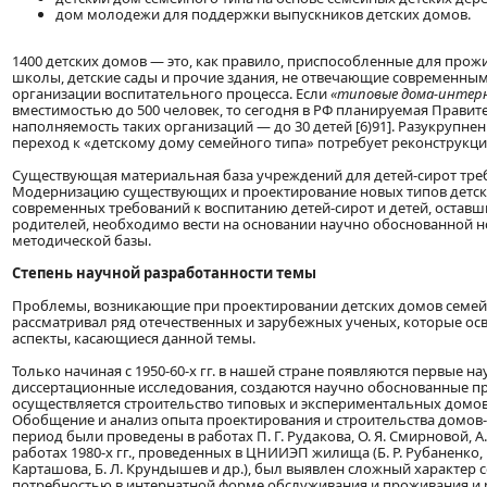
дом молодежи для поддержки выпускников детских домов.
1400 детских домов — это, как правило, приспособленные для прож
школы, детские сады и прочие здания, не отвечающие современны
организации воспитательного процесса. Если
«типовые дома-интер
вместимостью до 500 человек, то сегодня в РФ планируемая Правит
наполняемость таких организаций — до 30 детей [6)91]. Разукрупне
переход к «детскому дому семейного типа» потребует реконструкци
Существующая материальная база учреждений для детей-сирот тре
Модернизацию существующих и проектирование новых типов детск
современных требований к воспитанию детей-сирот и детей, оставш
родителей, необходимо вести на основании научно обоснованной 
методической базы.
Степень научной разработанности темы
Проблемы, возникающие при проектировании детских домов семей
рассматривал ряд отечественных и зарубежных ученых, которые ос
аспекты, касающиеся данной темы.
Только начиная с 1950-60-х гг. в нашей стране появляются первые н
диссертационные исследования, создаются научно обоснованные п
осуществляется строительство типовых и экспериментальных домов
Обобщение и анализ опыта проектирования и строительства домов-
период были проведены в работах П. Г. Рудакова, О. Я. Смирновой, А.
работах 1980-х гг., проведенных в ЦНИИЭП жилища (Б. Р. Рубаненко, П.
Карташова, Б. Л. Крундышев и др.), был выявлен сложный характер
потребностью в интернатной форме обслуживания и проживания и