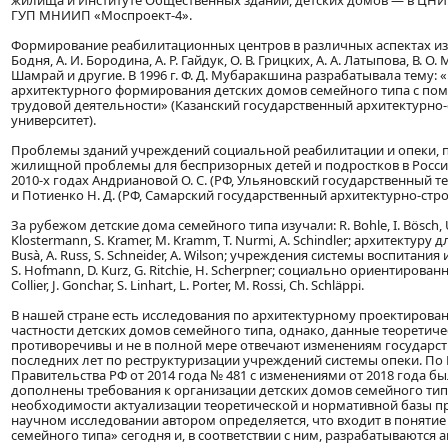
жилища и Институте Общественных зданий, детских домов — в ЦН
ГУП МНИИП «Моспроект-4».
Формирование реабилитационных центров в различных аспектах изуча
Бодня, А. И. Бородина, А. Р. Гайдук, О. В. Грицких, А. А. Латыпова, В. О.
Шамрай и другие. В 1996 г. Ф. Д. Мубаракшина разрабатывала тему:
архитектурного формирования детских домов семейного типа с по
трудовой деятельности» (Казанский государственный архитектурно
университет).
Проблемы зданий учреждений социальной реабилитации и опеки, 
жилищной проблемы для беспризорных детей и подростков в Росси
2010-х годах Андриановой О. С. (РФ, Ульяновский государственный т
и Потиенко Н. Д. (РФ, Самарский государственный архитектурно-стр
За рубежом детские дома семейного типа изучали: R. Bohle, I. Bösch, 
Klostermann, S. Kramer, M. Kramm, T. Nurmi, A. Schindler; архитектуру д
Busà, A. Russ, S. Schneider, A. Wilson; учреждения системы воспитания и
S. Hofmann, D. Kurz, G. Ritchie, H. Scherpner; социально ориентирован
Collier, J. Gonchar, S. Linhart, L. Porter, M. Rossi, Ch. Schläppi.
В нашей стране есть исследования по архитектурному проектирован
частности детских домов семейного типа, однако, данные теоретич
противоречивы и не в полной мере отвечают изменениям государс
последних лет по реструктуризации учреждений системы опеки. П
Правительства РФ от 2014 года № 481 с изменениями от 2018 года б
дополнены требования к организации детских домов семейного типа
необходимости актуализации теоретической и нормативной базы п
научном исследовании автором определяется, что входит в понятие
семейного типа» сегодня и, в соответствии с ним, разрабатываются 