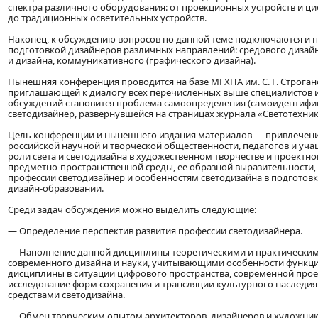
спектра различного оборудования: от проекционных устройств и ц
до традиционных осветительных устройств.
Наконец, к обсуждению вопросов по данной теме подключаются и 
подготовкой дизайнеров различных направлений: средового дизайн
и дизайна, коммуникативного (графического дизайна).
Нынешняя конференция проводится на базе МГХПА им. С. Г. Строган
приглашающей к диалогу всех перечисленных выше специалистов и
обсуждений становится проблема самоопределения (самоидентифи
светодизайнер, развернувшейся на страницах журнала «Светотехник
Цель конференции и нынешнего издания материалов — привлечен
российской научной и творческой общественности, педагогов и уч
роли света и светодизайна в художественном творчестве и проект
предметно-пространственной среды, ее образной выразительности
профессии светодизайнер и особенностям светодизайна в подготовк
дизайн-образовании.
Среди задач обсуждения можно выделить следующие:
— Определение перспектив развития профессии светодизайнера.
— Наполнение данной дисциплины теоретическими и практически
современного дизайна и науки, учитывающими особенности функц
дисциплины в ситуации цифрового пространства, современной прое
исследование форм сохранения и трансляции культурного наследия
средствами светодизайна.
— Обмен творческим опытом архитекторов, дизайнеров и художник