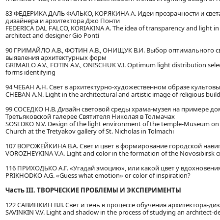
83 ФЕДЕРИКА ДАЛЬ ФАЛЬКО, КОРЯКИНА А. Идеи прозрачности и света
дизайнера и архитектора Джо Понти
FEDERICA DAL FALCO, KORIAKINA A. The idea of transparency and light in 
architect and designer Gio Ponti
90 ГРИМАЙЛО А.В., ФОТИН А.В., ОНИЩУК В.И. Выбор оптимального с
выявления архитектурных форм
GRIMAILO A.V., FOTIN A.V., ONISCHUK V.I. Optimum light distribution selec
forms identifying
94 ЧЕБАН А.Н. Свет в архитектурно-художественном образе культов
CHEBAN A.N. Light in the architectural and artistic image of religious buil
99 СОСЕДКО Н.В. Дизайн световой среды храма-музея на примере д
Третьяковской галерее Святителя Николая в Толмачах
SOSEDKO N.V. Design of the light environment of the temple-Museum on
Church at the Tretyakov gallery of St. Nicholas in Tolmachi
107 ВОРОЖЕЙКИНА В.А. Свет и цвет в формирование городской нав
VOROZHEYKINA V.A. Light and color in the formation of the Novosibirsk c
116 ПРИХОДЬКО А.Г. «Угадай эмоцию», или какой цвет у вдохновени
PRIKHODKO A.G. «Guess what emotion» or color of inspiration?
Часть III. ТВОРЧЕСКИЕ ПРОБЛЕМЫ И ЭКСПЕРИМЕНТЫ
122 САВИНКИН В.В. Свет и тень в процессе обучения архитектора-ди
SAVINKIN V.V. Light and shadow in the process of studying an architect-d