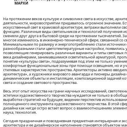
МАРХИ
На протяжении веков культуре и символике света в искусстве, архит
деятельности, мировосприятии придавалось огромное значение. Ес
искусственный свет в храмовой архитектуре, витражи выполняли с
функцию. Различные виды светильников и технологий получения ис
сменяли друг друга в бытовой среде на протяжении тысячелетий. З
многое изменилось в инженерно-технической сфере, связанной со с
Минимальными по размеру и энергопотреблению стали источники с
разнообразными стали цветотемпературные настройки, появились у
позволяющие генерировать различные варианты и типы световых по
века дизайнерами, занимавшимися осветительной арматурой, про
понятие «культуры света», подразумевая под этим не только умени
комфортные функциональные зоны при помощи освещения, но и у
стилевых характеристик пространства. Архитекторы активно вводил
архитектура», а художники мирового авангарда и пионеры дизайна
динамические объекты и инсталляции, композиционной задачей к
света и создание светового пространства.
Весь этот опыт искусства на грани научных исследований, светотехн
эстетики художественного творчества нуждается не только в обобще
выработке стратегий на будущее, видении перспектив использования
полноценного инструмента художественного творчества. В этой сфер
дизайна как нигде остро встает вопрос о взаимоотношениях элемент
наука, технология.
Сегодня праздничная и повседневная предметная интерьерная и экс
архитектура и ее дизайнерское наполнение становятся объектом мас