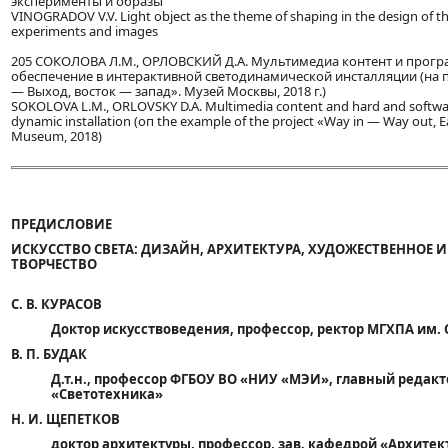
эксперименты и образы
VINOGRADOV V.V. Light object as the theme of shaping in the design of th
experiments and images
205 СОКОЛОВА Л.М., ОРЛОВСКИЙ Д.А. Мультимедиа контент и прог
обеспечение в интерактивной светодинамической инсталляции (на 
— Выход, восток — запад». Музей Москвы, 2018 г.)
SOKOLOVA L.M., ORLOVSKY D.A. Multimedia content and hard and software 
dynamic installation (оп the example of the project «Way in — Way out,
Museum, 2018)
ПРЕДИСЛОВИЕ
ИСКУССТВО СВЕТА: ДИЗАЙН, АРХИТЕКТУРА, ХУДОЖЕСТВЕННОЕ 
ТВОРЧЕСТВО
С. В. КУРАСОВ
Доктор искусствоведения, профессор, ректор МГХПА им. С
В. П. БУДАК
Д.т.н., профессор ФГБОУ ВО «НИУ «МЭИ», главный редак
«Светотехника»
Н. И. ЩЕПЕТКОВ
доктор архитектуры, профессор, зав. кафедрой «Архите