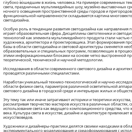
глубоко вошедшим в жизнь человека. На примере современных тем
света, праздничных мультимедийных шоу, музейно-выставочных ср
ночного освещения пространственной среды городов и пригородов
функциональной направленности складывается картина многовект
светодизайна.
Особую роль в тенденции развития светодизайна как направления 
играет образовательная сфера. Дисциплины светотехники и светод
технологий как элемента мультимедийного продукта стали частью
художника, архитектора и проектировщика. Этап формирования про
базы в области светодизайна и световой архитектуры сменяется не
образовательных и специальных программ, позволяющих в процесс
этими информационными блоками на основе четко выстроенной пр
теоретической, технической и научной методологии.
Исследования в области современного светового дизайна и архитек
проводятся различными специалистами.
Наработан уникальный технико-технологический и научно-исследо
области физики света, параметров различной осветительной аппара
светового дизайна в городской среде и интерьерах жилых и общест
Эту тему так или иначе затрагивают историки и теоретики искусства,
рассматривая творчество мастеров искусств в различных областях, с
использование света как ведущего композиционного средства, что х
века. Культура света в искусстве, дизайне и архитектуре привлекае
искусствоведов.
Художники и дизайнеры-практики делятся своими находками в обла
экспериментального моделирования и средоформирования с испо