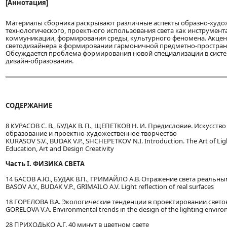
[Аннотация]
Материалы сборника раскрывают различные аспекты образно-худо
технологического, проектного использования света как инструмен
коммуникации, формирования среды, культурного феномена. Акцен
светодизайнера в формировании гармоничной предметно-простран
Обсуждается проблема формирования новой специализации в систе
дизайн-образования.
СОДЕРЖАНИЕ
8 КУРАСОВ С. В., БУДАК В. П., ЩЕПЕТКОВ Н. И. Предисловие. Искусство 
образование и проектно-художественное творчество
KURASOV S.V., BUDAK V.P., SHCHEPETKOV N.I. Introduction. The Art of Ligh
Education, Art and Design Creativity
Часть I. ФИЗИКА СВЕТА
14 БАСОВ А.Ю., БУДАК В.П., ГРИМАЙЛО А.В. Отражение света реальн
BASOV A.Y., BUDAK V.P., GRIMAILO A.V. Light reflection of real surfaces
18 ГОРЕЛОВА В.А. Экологические тенденции в проектировании свето
GORELOVA V.A. Environmental trends in the design of the lighting envir
28 ПРИХОДЬКО А.Г. 40 минут в цветном свете