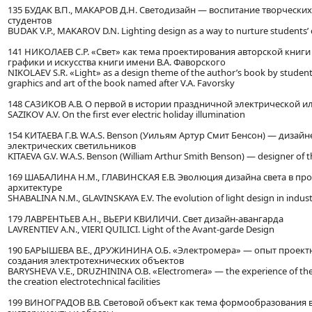
135 БУДАК В.П., МАКАРОВ Д.Н. Светодизайн — воспитание творчески
студентов
BUDAK V.P., MAKAROV D.N. Lighting design as a way to nurture students’ c
141 НИКОЛАЕВ С.Р. «Свет» как тема проектирования авторской книги
графики и искусства книги имени В.А. Фаворского
NIKOLAEV S.R. «Light» as a design theme of the author’s book by students
graphics and art of the book named after V.A. Favorsky
148 САЗИКОВ А.В. О первой в истории праздничной электрической
SAZIKOV A.V. On the first ever electric holiday illumination
154 КИТАЕВА Г.В. W.A.S. Benson (Уильям Артур Смит Бенсон) — дизай
электрических светильников
KITAEVA G.V. W.A.S. Benson (William Arthur Smith Benson) — designer of the
169 ШАБАЛИНА Н.М., ГЛАВИНСКАЯ Е.В. Эволюция дизайна света в 
архитектуре
SHABALINA N.M., GLAVINSKAYA E.V. The evolution of light design in industr
179 ЛАВРЕНТЬЕВ А.Н., ВЬЕРИ КВИЛИЧИ. Свет дизайн-авангарда
LAVRENTIEV A.N., VIERI QUILICI. Light of the Avant-garde Design
190 БАРЫШЕВА В.Е., ДРУЖИНИНА О.Б. «Электромера» — опыт проек
создания электротехнических объектов
BARYSHEVA V.E., DRUZHININA O.B. «Electromera» — the experience of th
the creation electrotechnical facilities
199 ВИНОГРАДОВ В.В. Световой объект как тема формообразования в