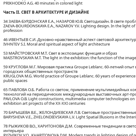
PRIKHODKO A.G. 40 minutes in colored light
Часть II. СВЕТ В АРХИТЕКТУРЕ И ДИЗАЙНЕ
34 ЗАЕВА-БУРДОНСКАЯ Е.А., НАЗАРОВ Ю.В. Светодизайн. В свете про
ZAEVA-BOURDONSKAYA E.A., NAZAROV Y.V. Lighting design. In the light of
profession
46 ИВЕНТЬЕВ С.И. Духовно-нравственный аспект световой архитекту
IVHNTEV S.I. Moral and spiritual aspect of light architecture
53 МАЙСТРОВСКАЯ М.Т. Свет в экспозиции: функция и образ
MAISTROVSKAYA М.Т. The light in the exhibition: the function of the imag
59 КРУГЛОВА М.Г. Мировая практика Groupe Leblanc. 60-летний опы
городских общественных пространств
KRUGLOVA M.G. World practice of Groupe Leblanc. 60 years of experience 
public spaces
65 ПАВЛОВА О.Б. Работа со светом, применение мультимедийных 
технологий на периодических международных выставочных арт-про
PAVLOVA О.В. Light constructions, multimedia computer technologies on t
exhibition art projects of the XX-XXI centuries
70 БАРЫШЕВА В.Е., ЖЕЛОНДИЕВСКАЯ Л.В. Световые пространственны
BARYSHEVA V.E., ZHELONDIEVSKAYA L.V. Light Spatial Illusions in the Inter
78 РЫЖИКОВ В.О., ХАРИТОНОВА Д.М. Современные тенденции в свет
интерьера
RYZHIKOV V.O., KHARITONOVА D.M. Modern trends in lighting design of res