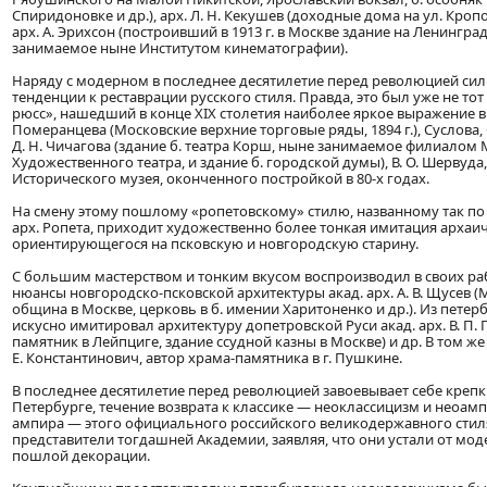
Спиридоновке и др.), арх. Л. Н. Кекушев (доходные дома на ул. Кроп
арх. А. Эрихсон (построивший в 1913 г. в Москве здание на Ленингра
занимаемое ныне Институтом кинематографии).
Наряду с модерном в последнее десятилетие перед революцией си
тенденции к реставрации русского стиля. Правда, это был уже не то
рюсс», нашедший в конце XIX столетия наиболее яркое выражение в 
Померанцева (Московские верхние торговые ряды, 1894 г.), Суслова,
Д. Н. Чичагова (здание б. театра Корш, ныне занимаемое филиалом
Художественного театра, и здание б. городской думы), В. О. Шервуда
Исторического музея, оконченного постройкой в 80-х годах.
На смену этому пошлому «ропетовскому» стилю, названному так по
арх. Ропета, приходит художественно более тонкая имитация архаич
ориентирующегося на псковскую и новгородскую старину.
С большим мастерством и тонким вкусом воспроизводил в своих р
нюансы новгородско-псковской архитектуры акад. арх. А. В. Щусев
община в Москве, церковь в б. имении Харитоненко и др.). Из петер
искусно имитировал архитектуру допетровской Руси акад. арх. В. П.
памятник в Лейпциге, здание ссудной казны в Москве) и др. В том же 
Е. Константинович, автор храма-памятника в г. Пушкине.
В последнее десятилетие перед революцией завоевывает себе крепк
Петербурге, течение возврата к классике — неоклассицизм и неоам
ампира — этого официального российского великодержавного сти
представители тогдашней Академии, заявляя, что они устали от моде
пошлой декорации.