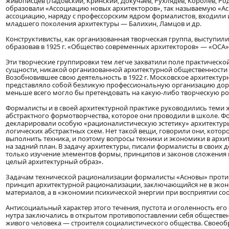
живописцев (Ладовский, Кринский, Докучаев, Рухлядев, Королев, Родче
образовали «Ассоциацию новых архитекторов», так называемую «Асн
ассоциацию, наряду с профессорским ядром формалистов, входили 
младшего поколения архитектуры — Балихин, Ламцов и др.
Конструктивисты, как организованная творческая группа, выступили
образовав в 1925 г. «Общество современных архитекторов» — «ОСА»
Эти творческие группировки тем легче захватили поле практической
сущности, никакой организованной архитектурной общественности 
Возобновившее свою деятельность в 1922 г. Московское архитектур
представляло собой безликую профессиональную организацию до
меньше всего могло бы претендовать на какую-либо творческую ро
Формалисты и в своей архитектурной практике руководились теми 
абстрактного формотворчества, которое они проводили в школе. 
декларировали особую «рационалистическую эстетику» архитектуры
логических абстрактных схем. Нет такой вещи, говорили они, котор
выполнить техника, и поэтому вопросы техники и экономики в архи
на задний план. В задачу архитектуры, писали формалисты в своих 
только изучение элементов формы, принципов и законов сложения и
целый архитектурный образ».
Задачам технической рационализации формалисты «Асновы» проти
принцип архитектурной рационализации, заключающийся не в экон
материалов, а в «экономии психической энергии при восприятии со
Антисоциальный характер этого течения, пустота и оголенность ег
нутра заключались в открытом противопоставлении себя обществе
живого человека — строителя социалистического общества. Своео