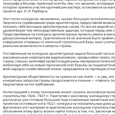
телеграфа в Москве, памятный хотя бы тем, что заказчик, игнорируя
котором приняли участие крупнейшие мастера, остановился на ма
проекте арх. И. И. Рерберга.
Этот поток конкурсов, несомненно, сыграл большую положительну
творческое соревнование среди архитекторов, предоставляя возмо
показать себя молодым архитектурным силам. Но все же редкий из 
удовлетворял тем непосредственным задачам, которые перед ним с
Представляемые на конкурсы архитектурные проекты имели в знач
дискуссионный интерес, практическое же их значение было крайне 
совершенно оторваны от наличной строительной базы, мало учиты
реальные возможности и запросы страны.
Поставленные на конкурсах архитектурные задачи большей частью
максимальным новаторским радикализмом, чрезвычайно смело, подч
страна, спешно залечивая кровоточащие раны империалистической
мобилизуя себя на новый героический этап борьбы за социалистич
всей народно-хозяйственной жизни, предъявляла не терпящие отлаг
Архитектурная общественность не сумела на том этапе — и, увы, это 
конкретных запросов страны продолжается и поныне — ответить 
творчеством на эти требования.
Иллюстрацией к этому положению может служить московское мун
строительство 1924—1927 гг. Приступая к массовому жилищному стр
располагал уже готовым большим подготовленным проектным мат
проектов состоявшегося в 1922 г. конкурса на показательные дома д
фактически этот материал в практическом жилищном строительстве
объяснение этому факту можно найти только в том, что, заключая 