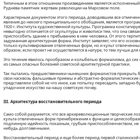
Типичным в этом отношении произведением является исполненный п
Руднева памятник жертвам революции на Марсовом поле.
Характерным документом этого периода, доводившим все отмечен
явления до некоего принципиального обобщения, является програ
1920 г. Института художественной культуры. Программа констатируе
невыгодно отличается от скульптуры и живописи тем, что она связ
приспособить здание к пребыванию в нем человека. От этого терпи
задуманная архитектурная форма. Институт заявляет, что его основн
только культивирование отвлеченных форм, но и культ отвлеченны
образом, если проект не осуществляется в натуре, то тем лучше для 
Это течение явилось прообразом и колыбелью формализма, до сих
из самых опасных болезней советской архитектурной практики.
Так пытались предшественники нынешних формалистов прикрыть б
свои насквозь фальшивые приемы и абстрактно-формалистические 
представляли собой не что иное, как попытку пересадить западно-
упадочное искусство на нашу советскую почву.
ІІІ. Архитектура восстановительного периода
Само собой разумеется, что все архиреволюционные творческие ло
культа отвлеченных форм пренебрежения к функции и целесообра
подлинную идейность показным, грубым приспособленчеством, не 
нибудь долговечными.
Восстановительный период и еще более период первой сталинской 