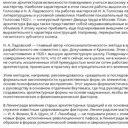
многих архитекторов возможности повседневно учиться высокому
мастерству. Наиболее характерные в этом смысле работы вышли из м
Голосова и Н. А. Ладовского. На работах мастерской И. А. Голосова 
литературщины и условной символики. Наиболее показательный пр
Голосова 1922 г. — конкурсный проект Дворца труда в Москве. План 
архитектура фасада также представляет собой неуравновешенные м
объемов. К этому нужно прибавить еще подчеркивание внешним 
выразительного характера конструкций. Например, перекрытие зал
гигантского зубчатого колеса.
Н. А. Ладовский — главный автор «психоаналитического» метода в а
разработанного им совместно с арх. Докучаевым и Кринским. Этим
«осчастливили» в 1920 г. высшую архитектурную школу. Псевдонауч
совершенно ясна из того, что от него сейчас ни в школе, ни в жизни 
не считать искалеченных этой премудростью многих сотен работа
архитекторов, принесших в практику все отрицательное его влияние
Этим методом, например, рекомендовалось «раздельно и последов
формальные закономерности художественных форм, их элементов, с
основе психофизиологии восприятия». Этот заумно-формалистическ
к руководству в основном отделении Вхутемаса, где под руководство
создавались архитектурные формы на основе надуманных, якобы в
психотехнических и физикомеханических факторов.
В Ленинграде влияние старых архитектурных традиций и их основна
служили известным сдерживающим фактором. Ленинградские масте
— И. А. Фомин, В. А. Щуко, И. Г. Ланнбард — не порывали резко с эт
новых форм, исполненных революционного пафоса, в Ленинграде 
образом в формах романтической символики и сверхмонументализ