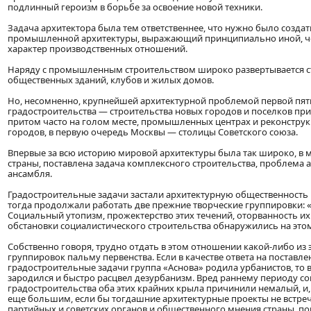
подлинный героизм в борьбе за освоение новой техники.
Задача архитектора была тем ответственнее, что нужно было создат
промышленной архитектуры, выражающий принципиально иной, че
характер производственных отношений.
Наряду с промышленным строительством широко развертывается с
общественных зданий, клубов и жилых домов.
Но, несомненно, крупнейшей архитектурной проблемой первой пя
градостроительства — строительства новых городов и поселков пр
притом часто на голом месте, промышленных центрах и реконстру
городов, в первую очередь Москвы — столицы Советского союза.
Впервые за всю историю мировой архитектуры была так широко, в 
страны, поставлена задача комплексного строительства, проблема 
ансамбля.
Градостроительные задачи застали архитектурную общественность 
тогда продолжали работать две прежние творческие группировки: «
Социальный утопизм, прожектерство этих течений, оторванность их
обстановки социалистического строительства обнаружились на этом 
Собственно говоря, трудно отдать в этом отношении какой-либо из 
группировок пальму первенства. Если в качестве ответа на постав
градостроительные задачи группа «Аснова» родила урбанистов, то 
зародился и быстро расцвел дезурбанизм. Вред раннему периоду со
градостроительства оба этих крайних крыла причинили немалый, и,
еще большим, если бы тогдашние архитектурные проекты не встреч
партийных и советских органов и общественного мнения страны, пок