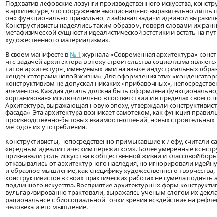
Подхватив лефовские лозунги производственного искусства, конст
в архитектуре, что сооружение эмоционально выразительно лишь п
оно функционально правильно, и забывал задачи идейной выразите
Конструктивисты надеялись таким образом, говоря словами их ранн
метафизической сущности идеалистической эстетики и встать на пу
художественного материализма».
В своем манифесте в
№ 1
журнала «Современная архитектура» конст
что задачей архитектора в эпоху строительства социализма являетс
типов архитектуры, именуемых ими на языке индустриальных обр
конденсаторами новой жизни». Для оформления этих «конденсатор
конструктивизм не допускал никаких «прибавочных», непосредств
элементов. Каждая деталь должна быть оформлена функционально
«организован» исключительно в соответствии и в пределах своего п
Архитектура, выражающая новую эпоху, утверждали конструктивисты
фасада». Эта архитектура возникает самотеком, как функция прави
производственно-бытовых взаимоотношений, новых строительных 
методов их употребления.
Конструктивисты, непосредственно примыкавшие к Лефу, считали са
«вредным идеалистическим пережитком». Более умеренные констру
признавали роль искусства в общественной жизни и классовой борь
отказывались от архитектурного наследия, но игнорировали идейн
и образное мышление, как специфику художественного творчества, 
конструктивистов в своих практических работах не сумела поднять 
подлинного искусства. Восприятие архитектурных форм конструкти
вульгаризированно трактовали, выражаясь ученым слогом их декла
рациональное с биосоциальной точки зрения воздействие на рефл
человека и его мышление.