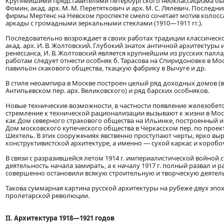
Крупнейшими представителями петербургского неоклассицизма были 
Фомин, акад. арх. М. М. Перетяткович и арх. М. С. Лялевич. Последн
фирмы Мертенс на Невском проспекте смело сочетает мотив колосс
аркады с громадными зеркальными стеклами (1910—1911 гг.).
Последовательно возрождает в своих работах традиции классическо
акад. арх. И. В. Жолтовский. Глубокий знаток античной архитектуры 
ренессанса, И. В. Жолтовский является крупнейшим из русских палл
работам следует отнести особняк б. Тарасова на Спиридоновке в Мо
павильон скакового общества, ткацкую фабрику в Вычуге и др.
В стиле неоампира в Москве построен целый ряд доходных домов (в
Антипьевском пер. арх. Великовского) и ряд барских особняков.
Новые технические возможности, в частности появление железобет
стремление к технической рационализации вызывают к жизни в Мос
как Дом северного страхового общества на Ильинке, построенный ин
Дом московского купеческого общества в Черкасском пер. по проекту 
Шехтель. В этих сооружениях явственно проступают черты, ярко вы
конструктивистской архитектуре, а именно — сухой каркас и короб
В связи с разразившейся летом 1914 г. империалистической войной 
деятельность начала замирать, а к началу 1917 г. полный развал и р
совершенно остановили всякую строительную и творческую деятель
Такова суммарная картина русской архитектуры на рубеже двух эпо
пролетарской революции.
II. Архитектура 1918—1921 годов