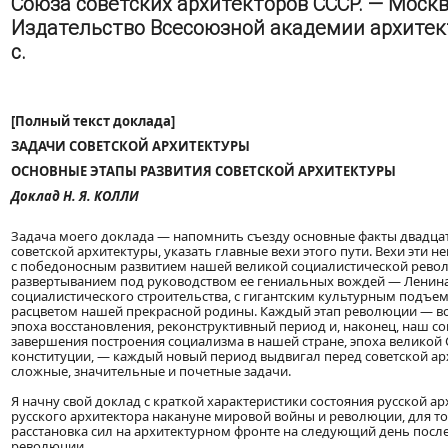
Союза советских архитекторов СССР. — Москва
Издательство Всесоюзной академии архитект
с.
[Полный текст доклада]
ЗАДАЧИ СОВЕТСКОЙ АРХИТЕКТУРЫ
ОСНОВНЫЕ ЭТАПЫ РАЗВИТИЯ СОВЕТСКОЙ АРХИТЕКТУРЫ
Доклад Н. Я. КОЛЛИ
Задача моего доклада — напомнить съезду основные факты двадцат
советской архитектуры, указать главные вехи этого пути. Вехи эти 
с победоносным развитием нашей великой социалистической револ
развертыванием под руководством ее гениальных вождей — Ленина
социалистического строительства, с гигантским культурным подъе
расцветом нашей прекрасной родины. Каждый этап революции — 
эпоха восстановления, реконструктивный период и, наконец, наш с
завершения построения социализма в нашей стране, эпоха великой
конституции, — каждый новый период выдвигал перед советской ар
сложные, значительные и почетные задачи.
Я начну свой доклад с краткой характеристики состояния русской а
русского архитектора накануне мировой войны и революции, для то
расстановка сил на архитектурном фронте на следующий день посл
революции.