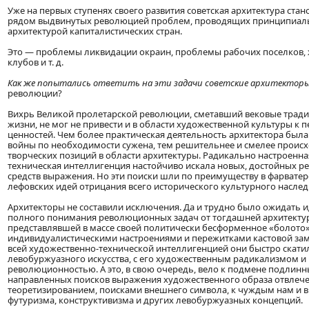
Уже на первых ступенях своего развития советская архитектура стан
рядом выдвинутых революцией проблем, проводящих принципиаль
архитектурой капиталистических стран.
Это — проблемы ликвидации окраин, проблемы рабочих поселков,
клубов и т. д.
Как же попытались ответить на эти задачи советские архитектор
революции?
Вихрь Великой пролетарской революции, сметавший вековые традиц
жизни, не мог не привести и в области художественной культуры к п
ценностей. Чем более практическая деятельность архитектора была
войны по необходимости сужена, тем решительнее и смелее проис
творческих позиций в области архитектуры. Радикально настроенна
техническая интеллигенция настойчиво искала новых, достойных 
средств выражения. Но эти поиски шли по преимуществу в фарватер
лефовских идей отрицания всего исторического культурного наслед
Архитекторы не составили исключения. Да и трудно было ожидать 
полного понимания революционных задач от тогдашней архитекту
представлявшей в массе своей политически бесформенное «болото»
индивидуалистическими настроениями и пережитками кастовой замк
всей художественно-технической интеллигенцией они быстро скати
левобуржуазного искусства, с его художественным радикализмом 
революционностью. А это, в свою очередь, вело к подмене подлин
направленных поисков выражения художественного образа отвле
теоретизированием, поисками внешнего символа, к чуждым нам и 
футуризма, конструктивизма и других левобуржуазных концепций.