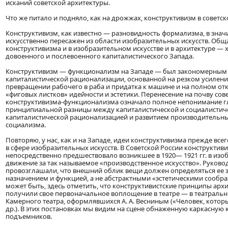
исканий советской архитектуры.
Что же питало и подняло, как на дрожжах, конструктивизм в советск
Конструктивизм, как известно — разновидность формализма, в зна
искусственно пересажен из области изобразительных искусств. Общ
конструктивизма и в изобразительном искусстве и в архитектуре —
довоенного и послевоенного капиталистического Запада.
Конструктивизм — функционализм на Западе — был закономерны
капиталистической рационализации, основанной на резком усилени
превращении рабочего в раба и придатка к машине и на полном отк
«фиговых листков» идейности и эстетики. Перенесение на почву сове
конструктивизма-функционализма означало полное непонимание 
принципиальной разницы между капиталистической и социалистич
капиталистической рационализацией и развитием производительны
социализма.
Повторяю, у нас, как и на Западе, идеи конструктивизма прежде всег
в сфере изобразительных искусств. В Советской России конструктиви
непосредственно предшествовало возникшее в 1920— 1921 гг. в изо
движение за так называемое «производственное искусство». Руково
провозглашали, что внешний облик вещи должен определяться ее
назначением и функцией, а не абстрактными «эстетическими сообр
может быть, здесь отметить, что конструктивистские принципы ар
получили свое первоначальное воплощение в театре — в театральн
Камерного театра, оформлявшихся А. А. Весниным («Человек, котор
др.). В этих постановках мы видим на сцене обнаженную каркасную 
подъемников.