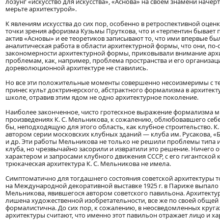
лозунг «искусство для искусства», «Аснова» на своем знамени начер
мерьте архитектурой».
К явлениям искусства до сих пор, особенно в ретроспективной оценк
точки зрения афоризма Кузьмы Пруткова, что и «терпентин бывает 
актив «Асновы» и ее теоретиков записывают то, что ими впервые б
аналитическая работа в области архитектурной формы, что они, по-
закономерности архитектурной формы, приковывали внимание архи
проблемам, как, например, проблема пространства и его организац
дореволюционной архитектуре не ставились.
Но все эти положительные моменты совершенно несоизмеримы с т
принес культ доктринерского, абстрактного формализма в архитект
школе, отравив этим ядом не одно архитектурное поколение.
Наиболее законченное, чисто гротескное выражение формализма м
произведениях К. С. Мельникова, к сожалению, облюбовавшего себе
бы, неподходящую для этого область, как клубное строительство. К.
автором серии московских клубных зданий — клуба им. Русакова, «
и др. Эти работы Мельникова не только не решили проблемы типа и
клуба, но чрезвычайно засорили и извратили это решение. Ничего
характером и запросами клубного движения СССР, с его гигантской
трюкаческая архитектура К. С. Мельникова не имела.
Симптоматично для тогдашнего состояния советской архитектуры то
на Международной декоративной выставке 1925 г. в Париже выпало 
Мельникова, явившегося автором советского павильона. Архитектур
лишена художественной изобретательности, все же по своей общей
формалистична. До сих пор, к сожалению, в неосведомленных круг
архитектуры считают, что именно этот павильон отражает лицо и ха