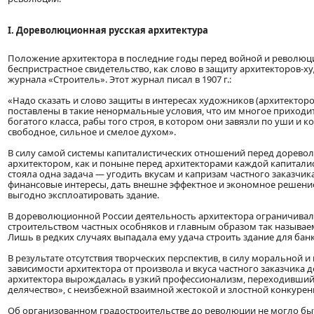
І. Дореволюционная русская архитектура
Положение архитектора в последние годы перед войной и революци
беспристрастное свидетельство, как слово в защиту архитекторов-
журнала «Строитель». Этот журнал писал в 1907 г.:
«Надо сказать и слово защиты в интересах художников (архитекторов
поставлены в такие ненормальные условия, что им многое приходит
богатого класса, рабы того строя, в котором они завязли по уши и к
свободное, сильное и смелое духом».
В силу самой системы капиталистических отношений перед дорев
архитектором, как и поныне перед архитекторами каждой капитали
стояла одна задача — угодить вкусам и капризам частного заказчик
финансовые интересы, дать внешне эффектное и экономное решени
выгодно эксплоатировать здание.
В дореволюционной России деятельность архитектора ограничивал
строительством частных особняков и главным образом так называ
Лишь в редких случаях выпадала ему удача строить здание для банк
В результате отсутствия творческих перспектив, в силу моральной 
зависимости архитектора от произвола и вкуса частного заказчика 
архитектора вырождалась в узкий профессионализм, переходивший
делячество», с неизбежной взаимной жестокой и злостной конкурен
Об организованном градостроительстве до революции не могло быть