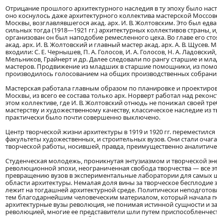
Отрицание прошлого архитектурного наследия в ту эпоху было нас
оно коснулось даже архитектурного коллектива мастерской Моссов
Москвы, возглавлявшегося акад. арх. И. В. Жолтовским. Это был едва
сильных тогда (1918—1921 гг.) архитектурных коллективов страны, и,
организован он был наподобие ремесленного цеха. Во главе его ст
акад. арх. И. В. Жолтовский и главный мастер акад. арх. А. В. Щусев.
входили: С. Е. Чернышев, П. А. Голосов, И. А. Голосов, Н. А. Ладовский, 
Мельников, Грайнерт и др. Далее следовали по рангу старшие и 
мастеров. Продвижение из младших в старшие помощники, из пом
производилось голосованием на общих производственных собрания
Мастерская работала главным образом по планировке и проектиро
Москвы, из всего ее состава только арх. Норверт работал над реконс
этом коллективе, где И. В. Жолтовский отнюдь не понижал своей тр
мастерству и художественному качеству, классическое наследие из 
практически было почти совершенно выключено.
Центр творческой жизни архитектуры в 1919 и 1920 гг. переместился
факультеты художественных, и строительных вузов. Они стали очаг
творческой работы, носившей, правда, преимущественно аналитиче
Студенческая молодежь, проникнутая энтузиазмом и творческой эн
революционной эпохи, неограниченная свобода творчества — все э
превращению вузов в экспериментальные лаборатории для самых 
области архитектуры. Немалая доля вины за творческое бесплодие 
лежит на тогдашней архитектурной среде. Политически неподготов
тем благодарнейшим человеческим материалом, который начала п
архитектурные вузы революция, не понимая истинной сущности и з
революцией, многие ее представители шли путем приспособленчест