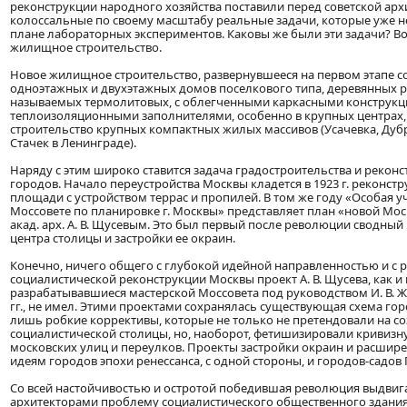
реконструкции народного хозяйства поставили перед советской арх
колоссальные по своему масштабу реальные задачи, которые уже н
плане лабораторных экспериментов. Каковы же были эти задачи? В
жилищное строительство.
Новое жилищное строительство, развернувшееся на первом этапе 
одноэтажных и двухэтажных домов поселкового типа, деревянных р
называемых термолитовых, с облегченными каркасными конструкц
теплоизоляционными заполнителями, особенно в крупных центрах,
строительство крупных компактных жилых массивов (Усачевка, Дубро
Стачек в Ленинграде).
Наряду с этим широко ставится задача градостроительства и рекон
городов. Начало переустройства Москвы кладется в 1923 г. реконст
площади с устройством террас и пропилей. В том же году «Особая у
Моссовете по планировке г. Москвы» представляет план «новой Мо
акад. арх. А. В. Щусевым. Это был первый после революции сводный
центра столицы и застройки ее окраин.
Конечно, ничего общего с глубокой идейной направленностью и с 
социалистической реконструкции Москвы проект А. В. Щусева, как и
разрабатывавшиеся мастерской Моссовета под руководством И. В. 
гг., не имел. Этими проектами сохранялась существующая схема гор
лишь робкие коррективы, которые не только не претендовали на с
социалистической столицы, но, наоборот, фетишизировали кривизну
московских улиц и переулков. Проекты застройки окраин и расшир
идеям городов эпохи ренессанса, с одной стороны, и городов-садов Г
Со всей настойчивостью и остротой победившая революция выдвиг
архитекторами проблему социалистического общественного здания