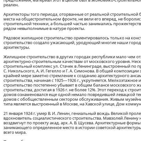
предложения, материал этот в целом был в экономико-строительн
реален.
Архитекторы того периода, оторванные от реальной строительной б
места на общестроительном фронте, не вели его вперед, не бороли
строительной техники, а большей частью занимались прожектерств
рядом невыполнимые в натуре проекты.
Рядовое жилищное строительство ориентировалось только на конст
строительство создало ужасающий, уродующий многие наши горо
архитектуры.
Жилищное строительство в других городах республики мало чем о
архитектурно-строительным качествам от московского уровня. Нес
строительный комплекс ул. Стачек в Ленинграде, выстроенный по п
С. Никольского, А. И. Гегелло и Г. А. Симонова. В общей композиции
крайней мере заметно стремление к созданию архитектурного анс
строительства, начиная с 1925—1926 г., укрупняется. Мелкоэтажное 
строительство постепенно убывает в общем балансе московского 
строительства, достигая в 1926 г. не более 12%. Этот переход к стр
домов ознаменовался еще одной немало повредившей левацкой т
домов с обобществленным сектором обслуживания. Живым музейны
типа является выстроенный в Москве, на Хавской улице, Дом комму
21 января 1924 г. умер В. И. Ленин, гениальный вождь Великой про
вдохновитель социалистического строительства. Мавзолей Ленину
воздвигнут по проекту акад. арх. А. В. Щусева. Архитектурные формы
занимающего определенное место в истории советской архитектур
всего мира.