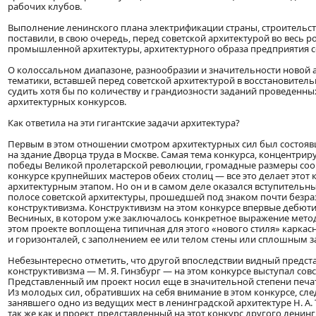
рабочих клубов.
Выполнение ленинского плана электрификации страны, строительст
поставили, в свою очередь, перед советской архитектурой во весь 
промышленной архитектуры, архитектурного образа предприятия с
О колоссальном диапазоне, разнообразии и значительности новой 
тематики, вставшей перед советской архитектурой в восстановител
судить хотя бы по количеству и грандиозности заданий проведенных
архитектурных конкурсов.
Как ответила на эти гигантские задачи архитектура?
Первым в этом отношении смотром архитектурных сил был состоявши
на здание Дворца труда в Москве. Самая тема конкурса, концентрир
победы Великой пролетарской революции, громадные размеры соор
конкурсе крупнейших мастеров обеих столиц — все это делает этот
архитектурным этапом. Но он и в самом деле оказался вступительн
полосе советской архитектуры, прошедшей под знаком почти безра
конструктивизма. Конструктивизм на этом конкурсе впервые дебют
Весниных, в котором уже заключалось конкретное выражение метод
этом проекте воплощена типичная для этого «нового стиля» каркас
и горизонталей, с заполнением ее или телом стены или сплошным з
Небезынтересно отметить, что другой впоследствии видный предст
конструктивизма — М. Я. Гинзбург — на этом конкурсе выступал совс
Представленный им проект носил еще в значительной степени печа
Из молодых сил, обративших на себя внимание в этом конкурсе, сл
занявшего одно из ведущих мест в ленинградской архитектуре Н. А. 
так же как и проект, представленный на этот конкурс другого ленин