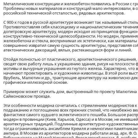
Металлические конструкции и железобетон появились в России с 
Проблемы новых материалов и конструкций мало интересовали, в с
российской технической отсталостью, рядовых архитекторов.
С 900-х годов в русской архитектуре возникает так называемый стил
Противопоставляя себя классицизму и националистическим течени
допетровскую архитектуру, модерн исходил из принципов функцио
конструктивно-технической целесообразности. Но модерн, применя
железобетона и стекла, воспринимал их эстетически, как материалы
совершенно извратил самую сущность архитектуры, представляя со
атектонических декораций, вялых, растекающихся форм и линий.
Отойдя полностью от пластического, архитектонического решения,
сводят свою работу лишь к украшению здания, рисуя на плоскости 
мотивы и вычурные украшения из гнутого железа. Характерно, что в
начинают проектировать и художники-живописцы. В этой роли выст
Врубель, Малютин и др., трактующие архитектуру на живописно-де
графически-иллюзорной основе.
Примером может служить дом, выстроенный по проекту Малютина в
Саймоновском проезде.
Эти особенности модерна сочетались с стремлением модернистов к
подражанию и поглощению всех прежних стилей, что неизбежно ве
фантастике самого худшего эклектического пошиба. Большое расп
модерн в провинции (Киев, Харьков, Одесса) и в Москве, не имевше
архитектурных традиций. Подлинные архитектурно-художественны
тогда ограничивались ансамблем Кремля и немногими памятниками
ампира. В Москве из архитекторов модерна работали акад. арх. Ф. О.
Рябушинского на Малой Никитской, Ярославский вокзал, б. особняк