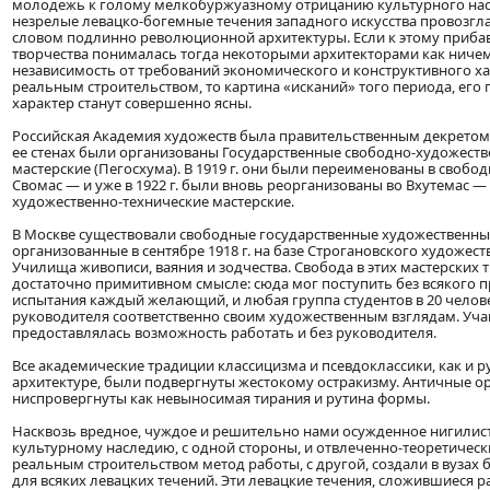
молодежь к голому мелкобуржуазному отрицанию культурного нас
незрелые левацко-богемные течения западного искусства провозг
словом подлинно революционной архитектуры. Если к этому прибав
творчества понималась тогда некоторыми архитекторами как ниче
независимость от требований экономического и конструктивного ха
реальным строительством, то картина «исканий» того периода, ег
характер станут совершенно ясны.
Российская Академия художеств была правительственным декретом уп
ее стенах были организованы Государственные свободно-художест
мастерские (Пегосхума). В 1919 г. они были переименованы в свобо
Свомас — и уже в 1922 г. были вновь реорганизованы во Вхутемас 
художественно-технические мастерские.
В Москве существовали свободные государственные художественны
организованные в сентябре 1918 г. на базе Строгановского художес
Училища живописи, ваяния и зодчества. Свобода в этих мастерских 
достаточно примитивном смысле: сюда мог поступить без всякого 
испытания каждый желающий, и любая группа студентов в 20 челов
руководителя соответственно своим художественным взглядам. Уча
предоставлялась возможность работать и без руководителя.
Все академические традиции классицизма и псевдоклассики, как и ру
архитектуре, были подвергнуты жестокому остракизму. Античные о
ниспровергнуты как невыносимая тирания и рутина формы.
Насквозь вредное, чуждое и решительно нами осужденное нигилис
культурному наследию, с одной стороны, и отвлеченно-теоретически
реальным строительством метод работы, с другой, создали в вузах
для всяких левацких течений. Эти левацкие течения, сложившиеся р