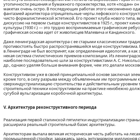
утопичности решения и бумажного прожектерства, хотя «подан» он 
макетах очень остро. В последующих работах этого несомненно од
фантазией архитектора отрицательные черты лефовского конструкт
чисто формалистической эстетикой. Его проект клуба нового типа
дискуссию на первом съезде конструктивистов в 1925 г., проект кин
культуры (1930 г.) — это трудно воспринимаемые графические ребусы
графическая основа идет от живописцев Малевича и Кандинского.
Даже ленинградская архитектура с ее старыми классическими трад
противостоять быстро распространявшейся моде конструктивизма. 
в Ленинграде не был воспринят, как определенная идеология, а как э
некая система стилистических приемов композиции. Из ленинградс
наиболее последовательно шли за конструктивистами А. С. Никольск
др., однако уделяя больше внимания форме, чем это делали москов
Конструктивизм уже в своей принципиальной основе заключал элем
кроме того, в силу разрыва между объявленным им программным к
сверхиндустриализацию строительства и действительным уровнем
строительной техники конструктивизм на практике неизбежно долж
сугубой вульгаризации коробочной архитектуры.
V. Архитектура реконструктивного периода
Реализация первой сталинской пятилетки индустриализации страны 
расширила реальный строительный базис архитектуры.
Архитекторам выпала великая историческая честь работать на лес
промышленной стройки, заражаясь здесь энтузиазмом миллионов 