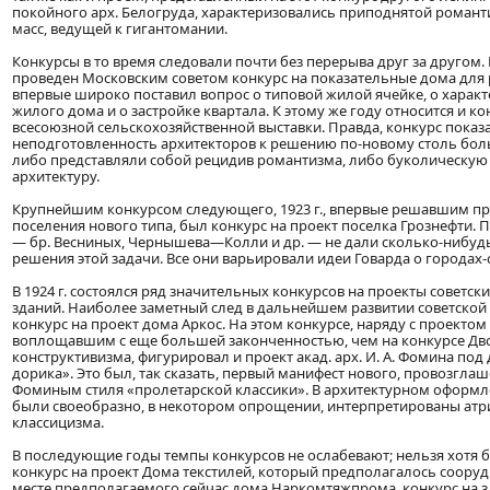
покойного арх. Белогруда, характеризовались приподнятой роман
масс, ведущей к гигантомании.
Конкурсы в то время следовали почти без перерыва друг за другом. В
проведен Московским советом конкурс на показательные дома для 
впервые широко поставил вопрос о типовой жилой ячейке, о харак
жилого дома и о застройке квартала. К этому же году относится и ко
всесоюзной сельскохозяйственной выставки. Правда, конкурс показ
неподготовленность архитекторов к решению по-новому столь бол
либо представляли собой рецидив романтизма, либо буколическую
архитектуру.
Крупнейшим конкурсом следующего, 1923 г., впервые решавшим п
поселения нового типа, был конкурс на проект поселка Грознефти. 
— бр. Весниных, Чернышева—Колли и др. — не дали сколько-нибуд
решения этой задачи. Все они варьировали идеи Говарда о городах-
В 1924 г. состоялся ряд значительных конкурсов на проекты советс
зданий. Наиболее заметный след в дальнейшем развитии советской
конкурс на проект дома Аркос. На этом конкурсе, наряду с проектом
воплощавшим с еще большей законченностью, чем на конкурсе Дв
конструктивизма, фигурировал и проект акад. арх. И. А. Фомина под
дорика». Это был, так сказать, первый манифест нового, провозгла
Фоминым стиля «пролетарской классики». В архитектурном оформл
были своеобразно, в некотором опрощении, интерпретированы атр
классицизма.
В последующие годы темпы конкурсов не ослабевают; нельзя хотя б
конкурс на проект Дома текстилей, который предполагалось сооруд
месте предполагаемого сейчас дома Наркомтяжпрома, конкурс на 