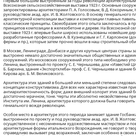
Первым большим выстроенным за годы революции архитектурным
Всесоюзная сельскохозяйственная выставка 1923 г. Основные соору
запроектированы архитекторами П. А. Голосовым, В. Д. Кокориным, Н.
руководством акад. арх. И. В. Жолтовского. В основу генерального 
архитектурной композиции выставки и композиции главных павил
классические принципы. Своеобразие этого опыта заключалось в п
принципов композиции в железобетоне и дереве. На Всесоюзной се
выставке 1923 г. впервые были широко использованы новейшие дер
разработанные профессорами А. В. Кузнецовым и Г. Г. Карлсеном (до
фермы и пр.), которые затем прочно вошли в наш строительный оби
В Москве, Ленинграде, Донбассе и других крупных центрах страны з
выстроено немало достаточно значительных общественных и адми
сооружений. Из московских сооружений этого типа необходимо упо
Ленина, выстроенный по проекту С. Е. Чернышева, дом «Известий ЦИ
Б. Бархина, здание «Экспортхлеба» проф. С. Е. Чернышева и здание б
Кирова арх. Б. М. Великовского.
Архитектура этих зданий в большей или меньшей степени следовала
концепции конструктивизма. Для всех них характерна известная при
антиархитектоничность форм; даже внешний колорит этих зданий 
достаточно мрачном, тоне. Черты эти абсолютно несвойственны пр
Института им. Ленина, архитектура которого должна была говорить
гениального вождя революции.
Особое место в архитектуре этого периода занимает здание Госбанк
выстроенное по проекту и под руководством акад. арх. И. В. Жолтовс
осуществленное с несомненным художественным мастерством и п
архитектурные формы итальянского Возрождения, не говорит о тво
справедливо вызывает ряд возражений, заключая особенно в своих