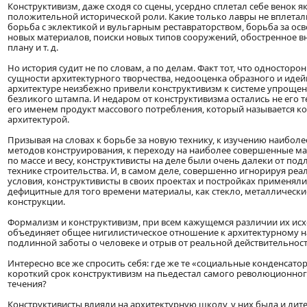
Конструктивизм, даже сходя со сцены, усердно сплетал себе венок 
положительной исторической роли. Какие только лавры не вплеталис
борьба с эклектикой и вульгарным реставраторством, борьба за осв
новых материалов, поиски новых типов сооружений, обостренное в
плану и т. д.
Но история судит не по словам, а по делам. Факт тот, что односторо
сущности архитектурного творчества, недооценка образного и идей
архитектуре неизбежно привели конструктивизм к системе упрощенс
безликого штампа. И недаром от конструктивизма остались не его те
его именем продукт массового потребления, который называется 
архитектурой.
Призывая на словах к борьбе за новую технику, к изучению наибол
методов конструирования, к переходу на наиболее совершенные 
по массе и весу, конструктивисты на деле были очень далеки от под
технике строительства. И, в самом деле, совершенно игнорируя ре
условия, конструктивисты в своих проектах и постройках применял
дефицитные для того времени материалы, как стекло, металлическ
конструкции.
Формализм и конструктивизм, при всем кажущемся различии их ис
объединяет общее нигилистическое отношение к архитектурному н
подлинной заботы о человеке и отрыв от реальной действительност
Интересно все же спросить себя: где же те «социальные конденсато
короткий срок конструктивизм на пьедестал самого революционног
течения?
Конструктивисты влияли на архитектурную школу, у них была и лит