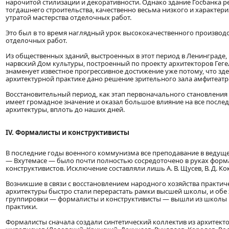
нарочитой стилизации и декоративности. Однако здание Госбанка р
тогдашнего строительства, качественно весьма низкого и характер
утратой мастерства отделочных работ.
Это был в то время наглядный урок высококачественного производ
отделочных работ.
Из общественных зданий, выстроенных в этот период в Ленинграде
нарвский Дом культуры, построенный по проекту архитекторов Геге
знаменует известное прогрессивное достижение уже потому, что зде
архитектурной практике дано решение зрительного зала амфитеатр
Восстановительный период, как этап первоначального становления 
имеет громадное значение и оказал большое влияние на все после
архитектуры, вплоть до наших дней.
IV. Формалисты и конструктивисты
В последние годы военного коммунизма все преподавание в ведущ
— Вхутемасе — было почти полностью сосредоточено в руках форм
конструктивистов. Исключение составляли лишь А. В. Щусев, В. Д. Ко
Возникшие в связи с восстановлением народного хозяйства практич
архитектуры быстро стали перерастать рамки высшей школы, и обе 
группировки — формалисты и конструктивисты — вышли из школы 
практики.
Формалисты сначала создали синтетический коллектив из архитекто