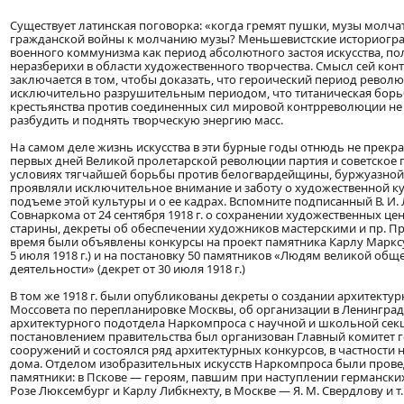
Существует латинская поговорка: «когда гремят пушки, музы молча
гражданской войны к молчанию музы? Меньшевистские историогр
военного коммунизма как период абсолютного застоя искусства, по
неразберихи в области художественного творчества. Смысл сей ко
заключается в том, чтобы доказать, что героический период револ
исключительно разрушительным периодом, что титаническая борь
крестьянства против соединенных сил мировой контрреволюции не 
разбудить и поднять творческую энергию масс.
На самом деле жизнь искусства в эти бурные годы отнюдь не прекра
первых дней Великой пролетарской революции партия и советское 
условиях тягчайшей борьбы против белогвардейщины, буржуазной
проявляли исключительное внимание и заботу о художественной ку
подъеме этой культуры и о ее кадрах. Вспомните подписанный В. И
Совнаркома от 24 сентября 1918 г. о сохранении художественных це
старины, декреты об обеспечении художников мастерскими и пр. Пр
время были объявлены конкурсы на проект памятника Карлу Марксу
5 июля 1918 г.) и на постановку 50 памятников «Людям великой общ
деятельности» (декрет от 30 июля 1918 г.)
В том же 1918 г. были опубликованы декреты о создании архитекту
Моссовета по перепланировке Москвы, об организации в Ленинграде 
архитектурного подотдела Наркомпроса с научной и школьной секци
постановлением правительства был организован Главный комитет 
сооружений и состоялся ряд архитектурных конкурсов, в частности 
дома. Отделом изобразительных искусств Наркомпроса были прове
памятники: в Пскове — героям, павшим при наступлении германских
Розе Люксембург и Карлу Либкнехту, в Москве — Я. М. Свердлову и т. 