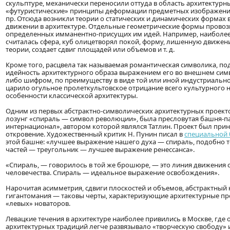
скульптуре, механически переносили оттуда в область архитектур
«футуристические» принципы деформации предметных изображени
пр. Отсюда возникли теории о статических и динамических формах в
движении в архитектуре. Отдельные геометрические формы прово
определенных имманентно-присущих им идей. Например, наиболее
считалась сфера, куб олицетворял покой, форму, лишенную движени
теории, создает сдвиг площадей или объемов и т. д.
Кроме того, расцвела так называемая романтическая символика, 
идейность архитектурного образа выражением его во внешнем симв
либо шифром, по преимуществу в виде той или иной индустриально
царило огульное пролеткультовское отрицание всего культурного н
особенности классической архитектуры.
Одним из первых абстрактно-символических архитектурных проект
лозунг «спираль — символ революции», была пресловутая башня-п
интернационал», автором которой являлся Татлин. Проект был прин
откровение. Художественный критик Н. Пунин писал в
специальной
этой башне: «лучшее выражение нашего духа — спираль, подобно т
частей — треугольник — лучшее выражение ренессанса».
«Спираль, — говорилось в той же брошюре, — это линия движения
человечества. Спираль — идеальное выражение освобождения».
Нарочитая асимметрия, сдвиги плоскостей и объемов, абстрактный 
гигантомания — таковы черты, характеризующие архитектурные п
«левых» новаторов.
Левацкие течения в архитектуре наиболее привились в Москве, где 
архитектурных традиций легче развязывало «творческую свободу»