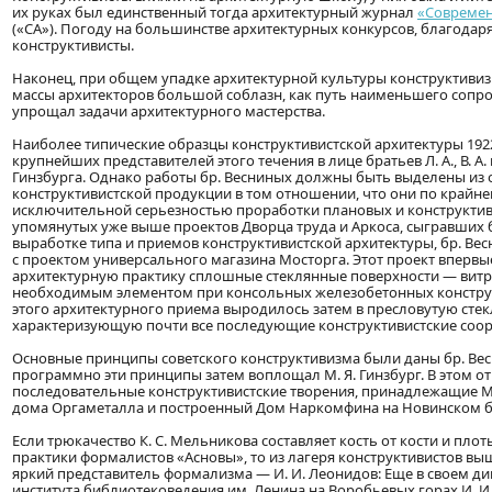
их руках был единственный тогда архитектурный журнал
«Современ
(«СА»). Погоду на большинстве архитектурных конкурсов, благодаря
конструктивисты.
Наконец, при общем упадке архитектурной культуры конструктивиз
массы архитекторов большой соблазн, как путь наименьшего сопрот
упрощал задачи архитектурного мастерства.
Наиболее типические образцы конструктивистской архитектуры 1922
крупнейших представителей этого течения в лице братьев Л. А., В. А. и
Гинзбурга. Однако работы бр. Весниных должны быть выделены из
конструктивистской продукции в том отношении, что они по крайн
исключительной серьезностью проработки плановых и конструкти
упомянутых уже выше проектов Дворца труда и Аркоса, сыгравших
выработке типа и приемов конструктивистской архитектуры, бр. Весн
с проектом универсального магазина Мосторга. Этот проект впервы
архитектурную практику сплошные стеклянные поверхности — вит
необходимым элементом при консольных железобетонных констру
этого архитектурного приема выродилось затем в пресловутую сте
характеризующую почти все последующие конструктивистские соо
Основные принципы советского конструктивизма были даны бр. Ве
программно эти принципы затем воплощал М. Я. Гинзбург. В этом 
последовательные конструктивистские творения, принадлежащие М. 
дома Оргаметалла и построенный Дом Наркомфина на Новинском б
Если трюкачество К. С. Мельникова составляет кость от кости и плот
практики формалистов «Асновы», то из лагеря конструктивистов вы
яркий представитель формализма — И. И. Леонидов: Еще в своем д
института библиотековедения им. Ленина на Воробьевых горах И. И