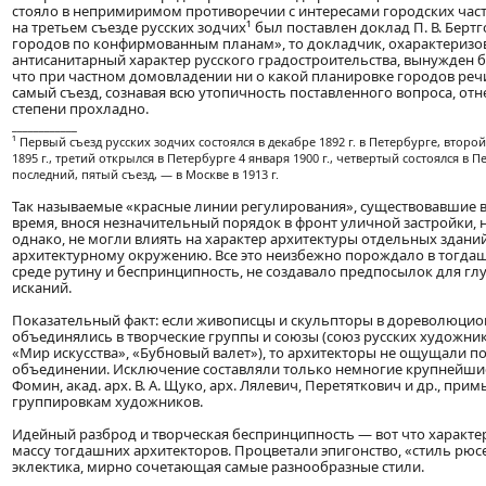
стояло в непримиримом противоречии с интересами городских част
на третьем съезде русских зодчих¹ был поставлен доклад П. В. Берт
городов по конфирмованным планам», то докладчик, охарактеризов
антисанитарный характер русского градостроительства, вынужден б
что при частном домовладении ни о какой планировке городов речи
самый съезд, сознавая всю утопичность поставленного вопроса, отн
степени прохладно.
____________
¹ Первый съезд русских зодчих состоялся в декабре 1892 г. в Петербурге, второ
1895 г., третий открылся в Петербурге 4 января 1900 г., четвертый состоялся в Пе
последний, пятый съезд, — в Москве в 1913 г.
Так называемые «красные линии регулирования», существовавшие
время, внося незначительный порядок в фронт уличной застройки, н
однако, не могли влиять на характер архитектуры отдельных зданий
архитектурному окружению. Все это неизбежно порождало в тогда
среде рутину и беспринципность, не создавало предпосылок для гл
исканий.
Показательный факт: если живописцы и скульпторы в дореволюцио
объединялись в творческие группы и союзы (союз русских художни
«Мир искусства», «Бубновый валет»), то архитекторы не ощущали п
объединении. Исключение составляли только немногие крупнейшие м
Фомин, акад. арх. В. А. Щуко, арх. Лялевич, Перетяткович и др., пр
группировкам художников.
Идейный разброд и творческая беспринципность — вот что харак
массу тогдашних архитекторов. Процветали эпигонство, «стиль рюс
эклектика, мирно сочетающая самые разнообразные стили.