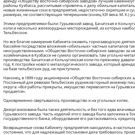
аренду «Обществу Восточно-сибирских заводов» лучшие каменноу
районы Кузбасса, рассчитывая «привлечь к делу обильные капиталы
новые жизненные соки в предприятия, недостаточно окрепшие и с
размерах, не соответствующих теперешним (конец XIX века. М. К.) у
Этими предприятиями были: Гурьевский завод, Бачатская и Кольчу
копи и несколько железорудных месторождений, из которых наиб
Тельбесское.
Но все благие намерения Кабинета оживить горнозаводскую деятел
бассейне посредством вложения «обильных» частных капиталов так
неосуществленными. «Общество Восточно-сибирских заводов» за не
хозяйничанья в Кузбассе не сумело организовать там угольно-мета
производства. Бачатская и Кольчугинская копи по-прежнему давали 
год. К постройке нового металлургического завода, который аренд
на базе тельбесских руд, не приступили.
Наконец, в 1899 году акционерное «Общество Восточно-сибирских 
Посланный для ревизии Тельбесских рудников горный инженер пис
округа: «Все работы прикрыты, имущество перевозится на Гурьевски
продается».
Одновременно свертывалось производство и на угольных копях.
Дезорганизована была также деятельность и без того едва влачивш
Гурьевского завода. Часть изделий этого завода была заложена в Т
государственного банка, оборудование его растаскивалось кредито
Возвращенные снова Кабинету предприятия находились в настольк
состоянии, что для надлежащей постановки дела требовалось прои