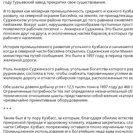
году Гурьевский завод прекратил свое существование.
В то время как мизерная промышленность среднего и южного Кузб
развалу, на северной окраине бассейна, на землях, не принадлежащи
Судженском угольном районе пустынная до того равнина оживляе
пейзажем. Вокруг шахт, нарушивших однообразие пустынных просто
появляются рабочие поселки — Анжерка и Судженка. Это были деся
похожих друг на друга, и сколоченных наспех бараков, в которых п
рабочего населения.
История промышленного развития угольного Кузбасса и начинается
когда в северной части бассейна открылись Судженские копи Михе
министерства путей сообщения. Это было в 1897 году, в период про
железной дороги.
Роль Анжеро-Судженского района, угольные богатства которого ра
рудниками, состояла в том, чтобы снабжать паровичными углями 
железную дорогу и отчасти сибирские города, расположенные по м
Обе шахты довели добычу угля с 12,5 тысяч тонн в 1897 году до 460 т
Ограниченные потребности тех лет определяли незначительный объ
техническом отношении шахты представляли собой мелкие «катор
чрезвычайно примитивным оборудованием.
* * *
Таким был в ту пору Кузбасс, за которым, благодаря обилию естеств
прекрасной природе и здоровому климату, издавна закрепилась сл
части Сибири. Кузбасс попрежнему оставался плохо изученным го
Промышленное использование его богатейших недр едва коснулос