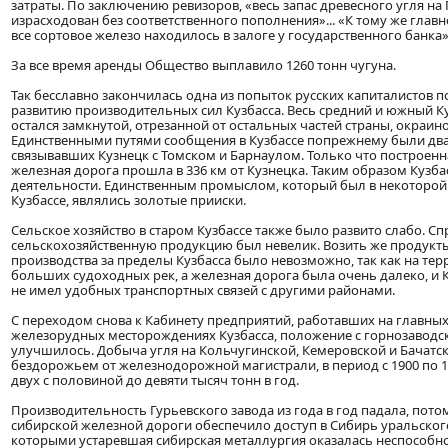
затраты. По заключению ревизоров, «весь запас древесного угля на
израсходован без соответственного пополнения»... «К тому же гла
все сортовое железо находилось в залоге у государственного банка»
За все время аренды Общество выплавило 1260 тонн чугуна.
Так бесславно закончилась одна из попыток русских капиталистов 
развитию производительных сил Кузбасса. Весь средний и южный Ку
остался замкнутой, отрезанной от остальных частей страны, окраино
Единственными путями сообщения в Кузбассе попрежнему были два
связывавших Кузнецк с Томском и Барнаулом. Только что построенн
железная дорога прошла в 336 км от Кузнецка. Таким образом Кузбас
деятельности. Единственным промыслом, который был в некоторой 
Кузбассе, являлись золотые прииски.
Сельское хозяйство в старом Кузбассе также было развито слабо. Сп
сельскохозяйственную продукцию был невелик. Возить же продукт
производства за пределы Кузбасса было невозможно, так как на тер
больших судоходных рек, а железная дорога была очень далеко, и К
не имел удобных транспортных связей с другими районами.
С переходом снова к Кабинету предприятий, работавших на главны
железорудных месторождениях Кузбасса, положение с горнозаводс
улучшилось. Добыча угля на Кольчугинской, Кемеровской и Бачатск
бездорожьем от железнодорожной магистрали, в период с 1900 по 19
двух с половиной до девяти тысяч тонн в год.
Производительность Гурьевского завода из года в год падала, пото
сибирской железной дороги обеспечило доступ в Сибирь уральского
которыми устаревшая сибирская металлургия оказалась неспособно