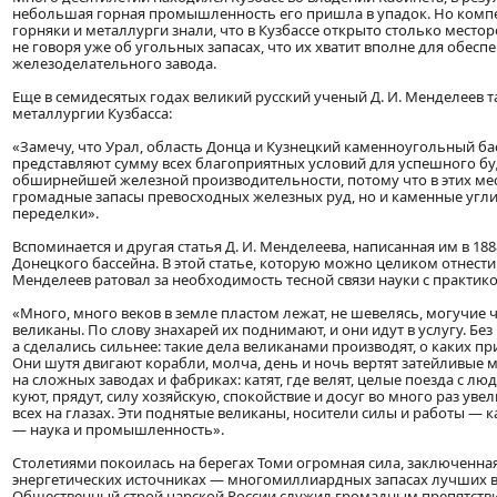
небольшая горная промышленность его пришла в упадок. Но ком
горняки и металлурги знали, что в Кузбассе открыто столько место
не говоря уже об угольных запасах, что их хватит вполне для обес
железоделательного завода.
Еще в семидесятых годах великий русский ученый Д. И. Менделеев т
металлургии Кузбасса:
«Замечу, что Урал, область Донца и Кузнецкий каменноугольный б
представляют сумму всех благоприятных условий для успешного б
обширнейшей железной производительности, потому что в этих мес
громадные запасы превосходных железных руд, но и каменные угли
переделки».
Вспоминается и другая статья Д. И. Менделеева, написанная им в 18
Донецкого бассейна. В этой статье, которую можно целиком отнести 
Менделеев ратовал за необходимость тесной связи науки с практико
«Много, много веков в земле пластом лежат, не шевелясь, могучие
великаны. По слову знахарей их поднимают, и они идут в услугу. Без
а сделались сильнее: такие дела великанами производят, о каких пр
Они шутя двигают корабли, молча, день и ночь вертят затейливые
на сложных заводах и фабриках: катят, где велят, целые поезда с лю
куют, прядут, силу хозяйскую, спокойствие и досуг во много раз увел
всех на глазах. Эти поднятые великаны, носители силы и работы — к
— наука и промышленность».
Столетиями покоилась на берегах Томи огромная сила, заключенная
энергетических источниках — многомиллиардных запасах лучших в
Общественный строй царской России служил громадным препятстви