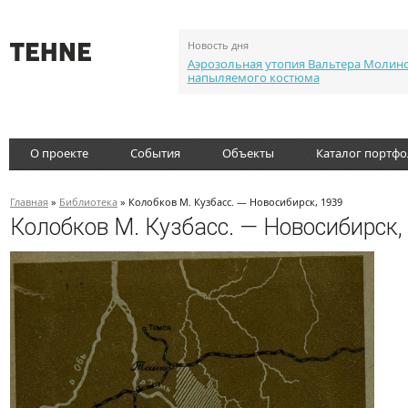
Новость дня
Аэрозольная утопия Вальтера Молин
напыляемого костюма
О проекте
События
Объекты
Каталог портф
Главная
»
Библиотека
» Колобков М. Кузбасс. — Новосибирск, 1939
Колобков М. Кузбасс. — Новосибирск,