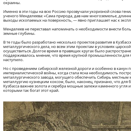
окраины.
Именно в эти годы на всю Россию прозвучали укоризной слова гени
ученого Менделеева: «Сама природа, дав нам многоземелье, длин
выходы ископаемых на поверхность, — явно приглашает нас к экспл
Менделеев не переставал напоминать о необходимости внести боль
земные глубины.
В те годы было разработано несколько проектов развития в Кузбасс
металлургического дела, но всем этим проектам в условиях царско
осуществиться. Долгое время в правящих кругах было распростран
поддерживалось мнение, что время крупной промышленности для 
наступило.
Но с проведением сибирской железной дороги и особенно в канун 
империалистической войны, когда стала ясна необходимость постро
металлургического завода, могущего обеспечить Сибирь местным 
металлургию кузнецким коксом, было, наконец, признано, что для 
Кузбасса важнее золота и серебра мощные залежи каменного угля и
которыми так богат этот край.