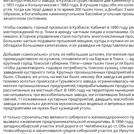
металлургического завода, в Кузбассе существовали две каменноуг
с 1851 года и Кольчугинская с 1883 года. В лучшие годы обе эти коп
угля, тогда как Урал давал в то время 200 тысяч тонн, а Донбасс 3 м
образом, в богатейшем каменноугольном бассейне угольная пром
зачаточном состоянии.
Чтобы оживить горный промысел в Кузбассе, Кабинет в 1890 году р
месторождений по р. Томи в аренду частным лицам и компаниям. О
немало: в Горное управление стали поступать многочисленные про
Большею частью подавали прошения мещане, купцы и кулаки из ок
обладали большими капиталами, и их разведки не представляли вы
Добывая «самосильно» уголь из небольших штолен, эти мелкие пр
преимущественно из кулаков, сплавляли его на баржах в Томск — е
крупный город Томской губернии. Пяти—семи тысяч тонн угля было
чтобы удовлетворить годовую потребность томских кузниц, слесар
заведений кустарного типа. Крупных промышленных предприятий в 
было. Сбывать же уголь на местах было некому. Вся заводская деяте
помимо золотых приисков и Гурьевского завода, ограничивалась 
мелких промышленных предприятий, перерабатывавших продукты с
рассчитанных на местный сбыт. В 1895 году на территории нынешнег
насчитывалось три воскобелильных завода, изготовлявших белый 
свечей, 11 кожевенных кустарных предприятий, двадцать маслобой
завода и несколько десятков мукомольных водяных и ветряных мел
предприятиям не нужен был кузнецкий уголь.
И только строительство великого сибирского железнодорожного пу
вызвало оживление предпринимательской инициативы. В 1896 году,
западносибирский участок этой дороги от Челябинска до ст. Обь (н
Новосибирска) и заканчивался средне-сибирский участок до Иркутск