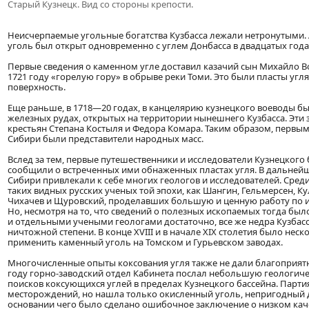
Старый Кузнецк. Вид со стороны крепости.
Неисчерпаемые угольные богатства Кузбасса лежали нетронутыми. 
уголь был открыт одновременно с углем Донбасса в двадцатых годах 
Первые сведения о каменном угле доставил казачий сын Михайло 
1721 году «горелую гору» в обрыве реки Томи. Это были пласты угл
поверхность.
Еще раньше, в 1718—20 годах, в канцелярию кузнецкого воеводы бы
железных рудах, открытых на территории нынешнего Кузбасса. Эти 
крестьян Степана Костыля и Федора Комара. Таким образом, первы
Сибири были представители народных масс.
Вслед за тем, первые путешественники и исследователи Кузнецкого б
сообщили о встреченных ими обнаженных пластах угля. В дальней
Сибири привлекали к себе многих геологов и исследователей. Сред
таких видных русских ученых той эпохи, как Шангин, Гельмерсен, К
Чихачев и Щуровский, проделавших большую и ценную работу по и
Но, несмотря на то, что сведений о полезных ископаемых тогда бы
и отдельными учеными геологами достаточно, все же недра Кузбас
ничтожной степени. В конце XVIII и в начале XIX столетия было не
применить каменный уголь на Томском и Гурьевском заводах.
Многочисленные опыты коксования угля также не дали благоприятн
году горно-заводский отдел Кабинета послал небольшую геологич
поисков коксующихся углей в пределах Кузнецкого бассейна. Парти
месторождений, но нашла только окисленный уголь, непригодный д
основании чего было сделано ошибочное заключение о низком каче