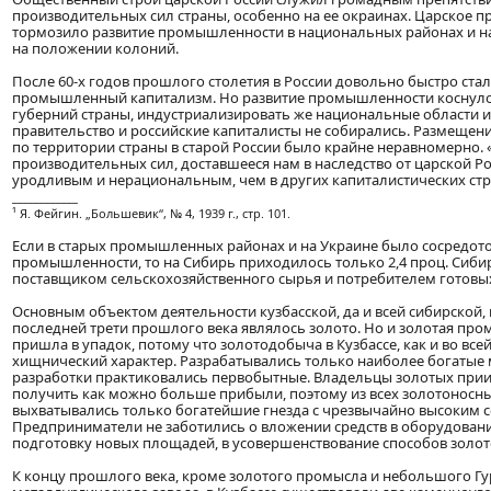
производительных сил страны, особенно на ее окраинах. Царское 
тормозило развитие промышленности в национальных районах и на 
на положении колоний.
После 60-х годов прошлого столетия в России довольно быстро стал
промышленный капитализм. Но развитие промышленности коснул
губерний страны, индустриализировать же национальные области 
правительство и российские капиталисты не собирались. Размещен
по территории страны в старой России было крайне неравномерно.
производительных сил, доставшееся нам в наследство от царской Р
уродливым и нерациональным, чем в других капиталистических стр
____________
¹ Я. Фейгин. „Большевик“, № 4, 1939 г., стр. 101.
Если в старых промышленных районах и на Украине было сосредото
промышленности, то на Сибирь приходилось только 2,4 проц. Сиби
поставщиком сельскохозяйственного сырья и потребителем готовы
Основным объектом деятельности кузбасской, да и всей сибирской
последней трети прошлого века являлось золото. Но и золотая пр
пришла в упадок, потому что золотодобыча в Кузбассе, как и во все
хищнический характер. Разрабатывались только наиболее богатые
разработки практиковались первобытные. Владельцы золотых прии
получить как можно больше прибыли, поэтому из всех золотонос
выхватывались только богатейшие гнезда с чрезвычайно высоким 
Предприниматели не заботились о вложении средств в оборудование
подготовку новых площадей, в усовершенствование способов золо
К концу прошлого века, кроме золотого промысла и небольшого Гу