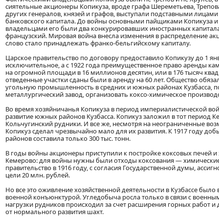
сиятельные акционеры Копикуза, вроде графа Шереметьева, Трепова
других генералов, князей и графов, выступали подставными лицами
банковского капитала. До войны основными пайщиками Копикуза и
владельцами его были два конкурировавших иностранных капитал
французский. Мировая война внесла изменения в распределение а
слово стало принадлежать франко-бельгийскому капиталу.
Царское правительство по договору предоставило Копикузу до 1 янв
исключительное, а с 1922 года преимущественное право аренды ка
на огромной площади в 16 миллионов десятин, или в 176 тысяч ква
отведенные участки сданы были в аренду на 60 лет. Общество обяза
угольную промышленность в средних и южных районах Кузбасса, п
металлургический завод, организовать коксо-химическое производс
Во время хозяйничанья Копикуза в период империалистической во
развитие южных районов Кузбасса. Копикуз заложил в тот период К
Кольчугинский рудники. И все же, несмотря на неограниченные воз
Копикуз сделал чрезвычайно мало для их развития. К 1917 году доб
районов составила только 300 тыс. тонн.
В годы войны акционеры приступили к постройке коксовых печей и 
Кемерово: для войны нужны были отходы коксования — химические
правительство в 1916 году, с согласия Государственной думы, ассигн
цели 20 млн. рублей.
Но все это оживление хозяйственной деятельности в Кузбассе был
военной конъюнктурой. Угледобыча росла только в связи с военным
нагрузки рудников происходил за счет расширения горных работ и д
от нормального развития шахт.