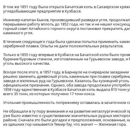
В том же 1851 году была открыта Бачатская копь в Салаирском кряж
угледобывающее предприятие в Кузбассе.
Инженер-капитан Быков, производивший разведки угля, продолжал
перерывами работу вплоть до 1852 года, но так и не нашел коксующи
горный совет Алтайского горного округа постановил прекратить д
каменного угля.
В течение следующего года была сделана попытка применить каме
серебряной плавке. Опыты не дали положительных результатов.
Только в 1855 году впервые в Кузбассе на Бачатской копи было про
бурение буровым станком, изготовленным на Гурьевском заводе, и
уголь высокого качества.
Вскоре после этого, в 1857 году, в Барнауле на очередном заседании
решено заменить древесный уголь каменным при плавке серебряны
заводе и железных руд на Гурьевском. Казалось бы кузнецкий уголь
официальное признание. Однако, оба завода продолжали употребля
1858 году единственная в Кузбассе Бачатская копь выдала 810 тонн
всего 35 тонн, из которых получено 17 тонн кокса.
Угольная промышленность попрежнему оставалась в зачаточном с
Не обращали в ту пору внимания и на развитие металлургической
уже было известно о существовании значительных рудных месторо
районе. Сначала это были догадки и предположения, основанные, на
из здешних гор называется Темир-Тау, что значит — Железная гора.