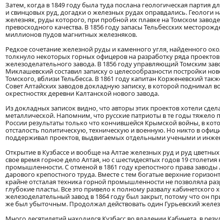
Затем, когда в 1849 году была туда послана геологическая партия 
и свинцовых руд, догадки о железных рудах оправдались. Геологи
железняк, руды которого, при пробной их плавке на Томском заводе
превосходного качества. В 1856 году запасы Тельбесских месторожд
миллионов пудов магнитных железняков.
Редкое сочетание железной руды и каменного угля, найденного око
толкнуло некоторых горных офицеров на разработку ряда проектов
железоделательного завода. В 1856 году управляющий Томским за
Миклашевский составил записку о целесообразности постройки нов
Томского, вблизи Тельбесса. В 1861 году капитан Корженевский так
Совет Алтайских заводов докладную записку, в которой поднимал во
окрестностях деревни Калтанской нового завода.
Из докладных записок видно, что авторы этих проектов хотели сдел
металлической. Напомним, что русские патриоты в те годы тяжело
России результаты только что кончившейся Крымской войны, в кото
отсталость политическую, техническую и военную. Но никто в офи
поддерживал проектов, выдвигаемых отдельными учеными и инже
Открытие в Кузбассе и вообще на Алтае железных руд и руд цветны
свое время горное дело Алтая, но с шестидесятых годов 19 столетия
промышленности. С отменой в 1861 году крепостного права заводы
дарового крепостного труда. Вместе с тем богатые верхние горизон
крайне отсталая техника горной промышленности не позволяла ра
глубокие пласты. Все это привело к полному развалу кабинетского х
железоделательный завод в 1864 году был закрыт, потому что он пр
же был убыточным. Продолжал действовать один Гурьевский желез
Много десятилетий находился Кузбасс во владении Кабинета, в резул