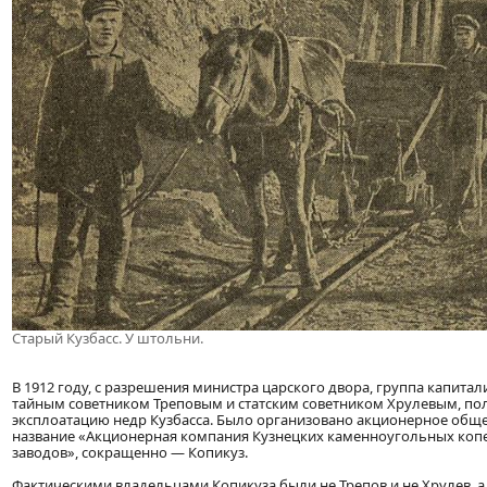
Старый Кузбасс. У штольни.
В 1912 году, с разрешения министра царского двора, группа капитал
тайным советником Треповым и статским советником Хрулевым, по
эксплоатацию недр Кузбасса. Было организовано акционерное общ
название «Акционерная компания Кузнецких каменноугольных копе
заводов», сокращенно — Копикуз.
Фактическими владельцами Копикуза были не Трепов и не Хрулев, а