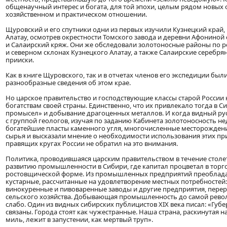
общенаучный интерес и богата, для той эпохи, целым рядом новых 
хозяйственном и практическом отношении.
Щуровский и его спутники одни из первых изучили Кузнецкий край,
Алатау, осмотрев окрестности Томского завода и деревни Афониной
и Салаирский кряж. Они же обследовали золотоносные районы по р
и северном склонах Кузнецкого Алатау, а также Салаирские серебря
прииски.
Как в книге Щуровского, так и в отчетах членов его экспедиции бы
разнообразные сведения об этом крае.
Но царское правительство и господствующие классы старой России 
богатствам своей страны. Единственно, что их привлекало тогда в 
промысел» и добывание драгоценных металлов. И когда видный р
с группой геологов, изучая по заданию Кабинета золотоносность не
богатейшие пласты каменного угля, многочисленные месторождени
сырья и высказали мнение о необходимости использования этих при
правящих кругах России не обратил на это внимания.
Политика, проводившаяся царским правительством в течение столет
развитию промышленности в Сибири, где капитал процветал в торг
ростовщической форме. Из промышленных предприятий преоблад
кустарные, рассчитанные на удовлетворение местных потребностей
винокуренные и пивоваренные заводы и другие предприятия, пер
сельского хозяйства. Добывающая промышленность до самой рево
слабо. Один из видных сибирских публицистов XIX века писал: «Губ
связаны. Города стоят как чужестранные. Наша страна, раскинутая н
миль, лежит в запустении, как мертвый труп».