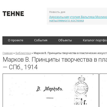
Новость дня
Аэрозольная утопия Вальтера Молин
напыляемого костюма
О проекте
События
Объекты
Каталог портф
Главная
»
Библиотека
» Марков В. Принципы творчества в пластических искусств
Марков В. Принципы творчества в пла
— СПб., 1914