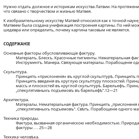
Нужно отдать должное и историкам искусства Латвии. На протяжен
что связано с творчеством и жизнью Матвея.
К изобразительному искусству Матвей относился как к точной нау
Матвеем была создана унификация построения картины. По ней мо
шедевра или определить, почему картина таковым не является.
СОДЕРЖАНІЕ
Основные факторы обусловливающіе фактуру.
Матеріалъ. Блескъ. Красочные пигменты. Нематеріальная фак
Инструментъ. Манера. Связующіе матеріалы. Порабощеніе одн
Скульптура.
Принципъ «прислоненія» въ круглой скульптурѣ. Принципъ п
Принципъ введенія въ круглую скульптуру плоскостей. Принц
массъ и плоскостей въ круглой скульптурѣ. Барельефъ. Прин
„спекулятивныхъ подъемовъ въ барельефѣ“.12—21
Архитектура.
Матеріалы. Нематеріальная фактура. Принципъ „прислоненія
„спекулятивныхъ подъемовъ“. Свѣтъ. Порабощеніе одного мат
Техника природы.
Фактура, вызванная органическою необходимостью. Природа —
фактуры . . . 25—28
Техкика человѣка.