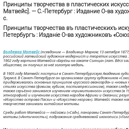
Принципы творчества в пластических искусст
Матвейс]. — С.-Петербург : Издание О-ва худо
с.
Принципы творчества въ пластическихъ искусс
Петербургъ : Изданіе О-ва художниковъ «Союзъ
Волдемар Матвейс
(псевдоним — Владимир Марков; 13 октября 1877,
российский латвийский художник-модернист и теоретик искусства. У
1902 году картина Матвейса «Берёзы на закате Солнца» (лат. Bērzi sa
общества, он получил за неё золотую медаль.
В 1905 году Матвейс поступил в Санкт-Петербургскую Академию худо
Тукумсё. В Санкт-Петербурге он организовал группу художников «Союз 
придерживалась основных принципов «русского авангарда» и «новых 
стилях искусства (фовизм, кубизм, постимпрессионизм), также след
также серьёзно занимался изучением «примитивного» искусства (в 1
этнографией и изучением искусства народов Африки и Океании; резу
«Искусство острова Пасхи» и «Искусство негров»). Матвейс также напи
творчестве занимали китайские мотивы.
Среди работ Матвейса — пейзажи («Сад»), панорамы Санкт-Петербур
мотивы («Античность»), подражания средневековой иконописи («Голго