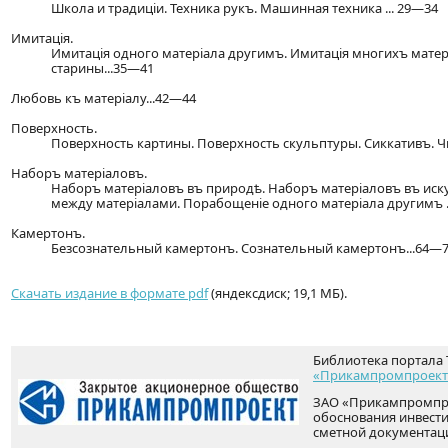
Школа и традиціи. Техника рукъ. Машинная техника ... 29—34
Имитація.
Имитація одного матеріала другимъ. Имитація многихъ матер
старины...35—41
Любовь къ матеріалу...42—44
Поверхность.
Поверхность картины. Поверхность скульптуры. Сиккативъ. Ч
Наборъ матеріаловъ.
Наборъ матеріаловъ въ природѣ. Наборъ матеріаловъ въ искус
между матеріалами. Порабощеніе одного матеріала другимъ .
Камертонъ.
Безсознательный камертонъ. Сознательный камертонъ...64—
Скачать издание в формате pdf
(яндексдиск; 19,1 МБ).
Библиотека портала 
«Прикампромпроект
ЗАО «Прикампромпро
обоснования инвести
сметной документац