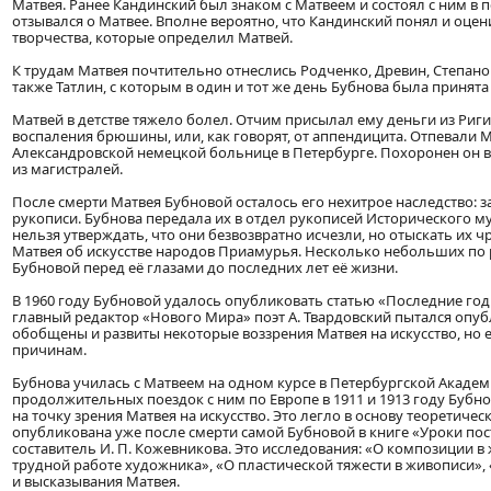
Матвея. Ранее Кандинский был знаком с Матвеем и состоял с ним в
отзывался о Матвее. Вполне вероятно, что Кандинский понял и оцен
творчества, которые определил Матвей.
К трудам Матвея почтительно отнеслись Родченко, Древин, Степанов
также Татлин, с которым в один и тот же день Бубнова была принят
Матвей в детстве тяжело болел. Отчим присылал ему деньги из Риги
воспаления брюшины, или, как говорят, от аппендицита. Отпевали 
Александровской немецкой больнице в Петербурге. Похоронен он в 
из магистралей.
После смерти Матвея Бубновой осталось его нехитрое наследство: 
рукописи. Бубнова передала их в отдел рукописей Исторического му
нельзя утверждать, что они безвозвратно исчезли, но отыскать их ч
Матвея об искусстве народов Приамурья. Несколько небольших по 
Бубновой перед её глазами до последних лет её жизни.
В 1960 году Бубновой удалось опубликовать статью «Последние год
главный редактор «Нового Мира» поэт А. Твардовский пытался опуб
обобщены и развиты некоторые воззрения Матвея на искусство, но е
причинам.
Бубнова училась с Матвеем на одном курсе в Петербургской Академ
продолжительных поездок с ним по Европе в 1911 и 1913 году Бубно
на точку зрения Матвея на искусство. Это легло в основу теоретиче
опубликована уже после смерти самой Бубновой в книге «Уроки пост
составитель И. П. Кожевникова. Это исследования: «О композиции 
трудной работе художника», «О пластической тяжести в живописи»,
и высказывания Матвея.