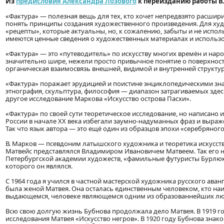
Из
предисловия Александра Лозового
к переизданию работы В.
«Фактура» — полезная вещь для тех, кто хочет непредвзято расшири
понять принципы создания художественного произведения. Для ху
«рецепты», которые актуальны, но, к сожалению, забыты и не испол
имеются ценные сведения о художественных материалах и использо
«Фактура» — это «путеводитель» по искусству многих времён и нар
значительно шире, нежели просто привычное понятие о поверхности
органическая взаимосвязь внешней, видимой и внутренней структу
«Фактура» поражает эрудицией и поистине энциклопедическими знан
этнография, скульптура, философия — диапазон затрагиваемых здесь 
другое исследование Маркова «Искусство острова Пасхи».
«Фактура» по своей сути теоретическое исследование, но написано
России в начале ХХ века избегали заумно-надуманных фраз и выраже
Так что язык автора — это ещё один из образцов эпохи «серебряного
В. Марков — псевдоним латышского художника и теоретика искусств
Матвейс представлялся Владимиром Ивановичем Матвеем. Так его н
Петербургской академии художеств, «фамильные футуристы Бурлюк
которого он являлся.
С 1964 года я учился в частной мастерской художника русского ав
была женой Матвея. Она осталась единственным человеком, кто наи
выдающемся, человеке являющемся одним из образованнейших люд
Всю свою долгую жизнь Бубнова продолжала дело Матвея. В 1919 г
исследования Матвея «Искусство негров». В 1920 году Бубнова зн