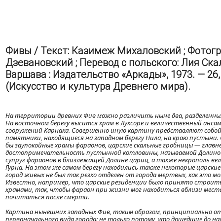
Фивы / Текст: Казимеж Михаловский ; Фотог
Дзевановский ; Перевод с польского: Лия Ска
Варшава : Издательство «Аркады», 1973. — 26, 8
(Искусство и культура Древнего мира).
На территории древних Фив можно различить ныне два, разделенных
На восточном берегу высится храм в Луксоре и величественный анса
сооружений Карнака. Совершенно иную картину представляют собой
памятники, находящиеся на западном берегу Нила, на краю пустыни
бы заупокойные храмы фараонов, царские скальные гробницы — гла
достопримечательность пустынной котловины, называемой Долиной
супруг фараонов в близлежащей Долине цариц, а также некрополь вел
Гурна. На этом же самом берегу находились также некоторые царские
город живых не был так резко отделен от города мертвых, как это м
Известно, например, что царские резиденции было принято строит
храмами, так, чтобы фараон при жизни мог находиться вблизи места
почитаться после смерти.
Картина нынешних западных Фив, таким образом, принципиально о
первоначального вида города: не только потому, что дошедшие до н