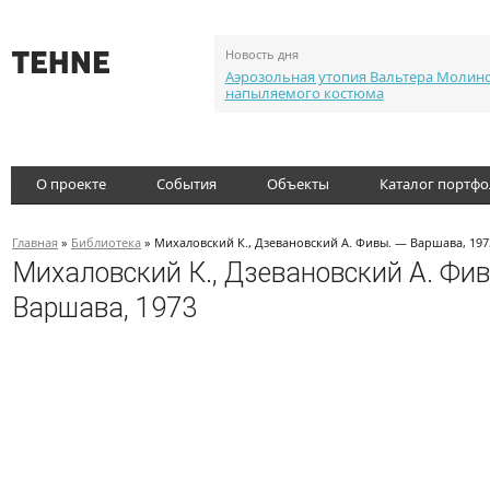
Новость дня
Аэрозольная утопия Вальтера Молин
напыляемого костюма
О проекте
События
Объекты
Каталог портф
Главная
»
Библиотека
» Михаловский К., Дзевановский А. Фивы. — Варшава, 197
Михаловский К., Дзевановский А. Фи
Варшава, 1973