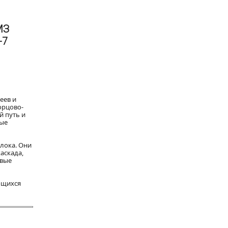
МЗ
-7
еев и
орцово-
й путь и
вые
блока. Они
аскада,
рвые
ющихся