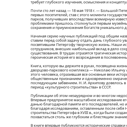
требует глубокого изучения, осмысления и концепту
Почти сто лет назад — 18 мая 1918 г. — Большой Пе
первых посетителей, став с этого момента государс
парков, получивших впоследствии всемирную известн
проблемами пришлось столкнуться первым музейны
сохранения и приумножения богатств уникального д
Начиная серию научных публикаций под общим назв
ставим перед собой задачу отдать дань глубокого
посвятившим Петергофу творческую жизнь. Наши исс
сотрудников, внесших наибольший вклад в дело сохр
существования. В трудах отразятся трагическая ист
героическая история его возрождения в послевоенны
Книга, которую вы держите в руках, посвящена жизн
дворцово-паркового комплекса — Николаю Ильичу Ар
этого человека, отразившая все основные вехи исто
общественным признанием и одновременно омрачена
последующим забвением. Н. И. Архипову довелось в 
период «культурного строительства» в СССР.
Публикации об этом незаурядном и во многом недоо
Впервые предпринятое масштабное исследование его
данью благодарной памяти его последователей, но 
благодаря исследованиям, оставленным после себя 
строительства Петергофа в XVIII в., когда были созд
похвастаться столь же глубоким и блестящим знани
В книге впервые публикуются исторические справки 