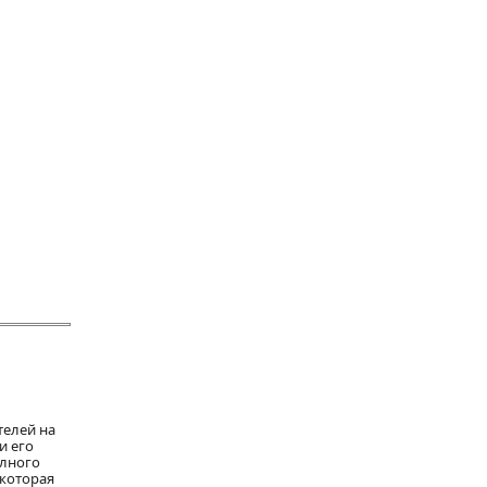
телей на
и его
олного
 которая