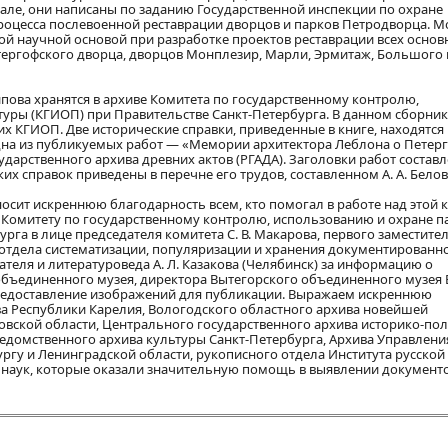
але, они написаны по заданию Государственной инспекции по охране
процесса послевоенной реставрации дворцов и парков Петродворца. М
ной научной основой при разработке проектов реставрации всех осно
ергофского дворца, дворцов Монплезир, Марли, Эрмитаж, Большого 
пова хранятся в архиве Комитета по государственному контролю,
туры (КГИОП) при Правительстве Санкт-Петербурга. В данном сборни
х КГИОП. Две исторические справки, приведенные в книге, находятся 
дна из публикуемых работ — «Мемории архитектора Леблона о Петер
ударственного архива древних актов (РГАДА). Заголовки работ состав
х справок приведены в перечне его трудов, составленном А. А. Бело
сит искреннюю благодарность всем, кто помогал в работе над этой к
Комитету по государственному контролю, использованию и охране п
рга в лице председателя комитета С. В. Макарова, первого заместите
а отдела систематизации, популяризации и хранения документированн
теля и литературоведа А. Л. Казакова (Челябинск) за информацию о
объединенного музея, директора Вытегорского объединенного музея Е
 предоставление изображений для публикации. Выражаем искреннюю
а Республики Карелия, Вологодского областного архива новейшей
овской области, Центрального государственного архива историко-по
домственного архива культуры Санкт-Петербурга, Архива Управлени
ргу и Ленинградской области, рукописного отдела Института русской
наук, которые оказали значительную помощь в выявлении документов