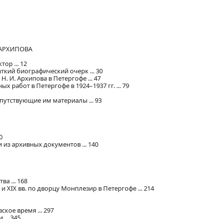
 АРХИПОВА
ор ... 12
аткий биографический очерк ... 30
Н. И. Архипова в Петергофе ... 47
х работ в Петергофе в 1924–1937 гг. ... 79
опутствующие им материалы ... 93
0
из архивных документов ... 140
а ... 168
и XIX вв. по дворцу Монплезир в Петергофе ... 214
кое время ... 297
... 345