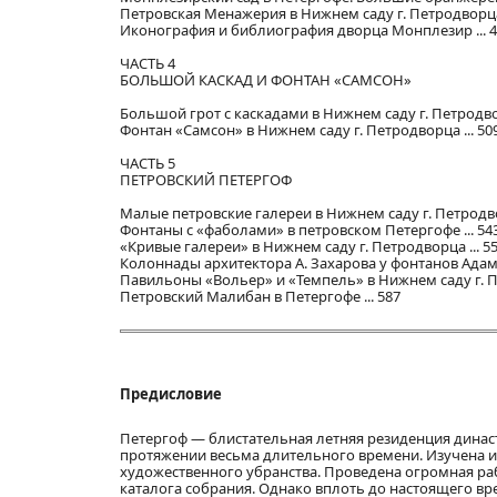
Петровская Менажерия в Нижнем саду г. Петродворца 
Иконография и библиография дворца Монплезир ... 
ЧАСТЬ 4
БОЛЬШОЙ КАСКАД И ФОНТАН «САМСОН»
Большой грот с каскадами в Нижнем саду г. Петродвор
Фонтан «Самсон» в Нижнем саду г. Петродворца ... 50
ЧАСТЬ 5
ПЕТРОВСКИЙ ПЕТЕРГОФ
Малые петровские галереи в Нижнем саду г. Петродвор
Фонтаны с «фаболами» в петровском Петергофе ... 54
«Кривые галереи» в Нижнем саду г. Петродворца ... 5
Колоннады архитектора А. Захарова у фонтанов Адама 
Павильоны «Вольер» и «Темпель» в Нижнем саду г. Пе
Петровский Малибан в Петергофе ... 587
Предисловие
Петергоф — блистательная летняя резиденция динас
протяжении весьма длительного времени. Изучена и
художественного убранства. Проведена огромная раб
каталога собрания. Однако вплоть до настоящего вр