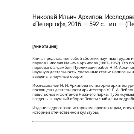
Николай Ильич Архипов. Исследова
«Петергоф», 2016. — 592 с. : ил. — 
[Аннотация]
Книга представляет собой сборник научных трудов и
парков Николая Ильича Архипова (1887–1967). Его и
паркового ансамбля. Публикация работ Н. И. Архипо
научную деятельность. Указанные статьи написаны 
введены в научный оборот.
Исследования Н. И. Архипова по истории архитектурн
посвящены деятельности архитектора Ж.-Б. А. Лебло
павильонов и фонтанов Нижнего парка. Публикуемые
введены в научный оборот. Тексты снабжены подр
Издание адресовано историкам, архитекторам, искус
историей отечественной культуры.