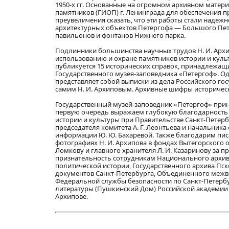
1950-х гг. Основанные на огромном архивном матери
памятников (ГИОП) г. Ленинграда для обеспечения 
преувеличения сказать, что эти работы стали надеж
архитектурных объектов Петергофа — Большого Пет
павильонов и фонтанов Нижнего парка.
Подлинники большинства научных трудов Н. И. Архи
использованию и охране памятников истории и куль
публикуется 15 исторических справок, принадлежащи
Государственного музея-заповедника «Петергоф». О
представляет собой выписки из дела Российского гос
самим Н. И. Архиповым. Архивные шифры исторически
Государственный музей-заповедник «Петергоф» прино
первую очередь выражаем глубокую благодарность 
истории и культуры при Правительстве Санкт-Петербу
председателя комитета А. Г. Леонтьева и начальник
информации Ю. Ю. Бахаревой. Также благодарим писа
фотографиях Н. И. Архипова в фондах Вытегорского 
Ломкову и главного хранителя Л. И. Казаринову за
признательность сотрудникам Национального архив
политической истории, Государственного архива Пск
документов Санкт-Петербурга, Объединенного межве
Федеральной службы безопасности по Санкт-Петербу
литературы (Пушкинский Дом) Российской академии 
Архипове.