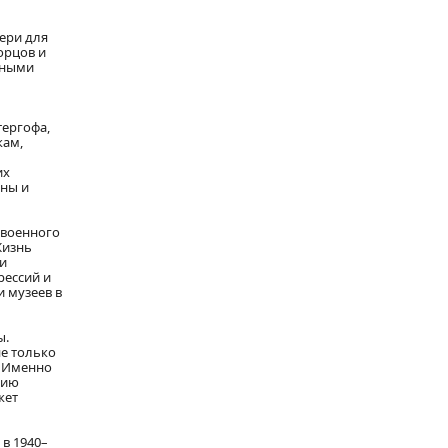
вери для
орцов и
зными
тергофа,
кам,
их
йны и
овоенного
Жизнь
 и
рессий и
и музеев в
ы.
е только
. Именно
рию
жет
 в 1940–