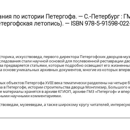
ния по истории Петергофа. — С.-Петербург : Г
(Петергофская летопись). — ISBN 978-5-91598-022
сторика, искусствоведа, первого директора Петергофских дворцов-муз
сследования стали научной основой для послевоенной реставрации дв
ва предваряется статьями, которые подробно освещают его жизненны
на основе уникальных архивных документов, многие из которых впер
ых объектов Петергофа XVIII века тематически разделены на четыре 
на в Петергофе, истории строительства дворца Монплезир, Большого к
 материалы хранятся в архиве КГИОП, архиве ГМЗ «Петергоф» и впе
обными научными комментариями.
ствоведам, музееведам, а также широкому кругу читателей, интересу