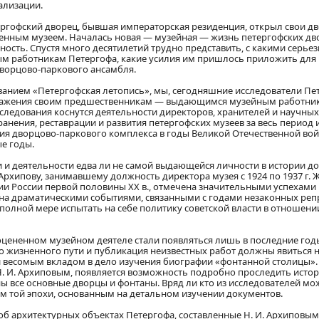
ализации.
тергофский дворец, бывшая императорская резиденция, открыл свои д
твенным музеем. Началась новая — музейная — жизнь петергофских дв
ость. Спустя много десятилетий трудно представить, с какими серье
м работникам Петергофа, какие усилия им пришлось приложить для
ворцово-паркового ансамбля.
анием «Петергофская летопись», мы, сегодняшние исследователи Пе
 уважения своим предшественникам — выдающимся музейным работни
ледования коснутся деятельности директоров, хранителей и научных
анения, реставрации и развития петергофских музеев за весь период 
ория дворцово-паркового комплекса в годы Великой Отечественной во
е годы.
и и деятельности едва ли не самой выдающейся личности в истории д
хипову, занимавшему должность директора музея с 1924 по 1937 г. 
рии России первой половины XX в., отмечена значительными успехами
 драматическими событиями, связанными с годами незаконных реп
полной мере испытать на себе политику советской власти в отношени
цененном музейном деятеле стали появляться лишь в последние год
 жизненного пути и публикация неизвестных работ должны явиться н
и весомым вкладом в дело изучения биографии «фонтанной столицы»
Н. И. Архиповым, появляется возможность подробно проследить исто
аны все основные дворцы и фонтаны. Вряд ли кто из исследователей мо
ем той эпохи, основанным на детальном изучении документов.
об архитектурных объектах Петергофа, составленные Н. И. Архиповым