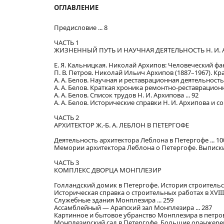
ОГЛАВЛЕНИЕ
Предисловие ... 8
ЧАСТЬ 1
ЖИЗНЕННЫЙ ПУТЬ И НАУЧНАЯ ДЕЯТЕЛЬНОСТЬ Н. И.
Е. Я. Кальницкая. Николай Архипов: Человеческий факт
П. В. Петров. Николай Ильич Архипов (1887–1967). Кр
А. А. Белов. Научная и реставрационная деятельность 
А. А. Белов. Краткая хроника ремонтно-реставрационны
А. А. Белов. Список трудов Н. И. Архипова ... 92
А. А. Белов. Исторические справки Н. И. Архипова и с
ЧАСТЬ 2
АРХИТЕКТОР Ж.-Б. А. ЛЕБЛОН В ПЕТЕРГОФЕ
Деятельность архитектора Леблона в Петергофе ... 10
Мемории архитектора Леблона о Петергофе. Выписки 
ЧАСТЬ 3
КОМПЛЕКС ДВОРЦА МОНПЛЕЗИР
Голландский домик в Петергофе. История строительств
Историческая справка о строительных работах в XVIII 
Служебные здания Монплезира ... 259
Ассамблейный — Арапский зал Монплезира ... 287
Картинное и бытовое убранство Монплезира в петровс
Монплезирский сад в Петергофе. Большие оранжереи 