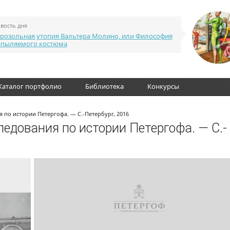
вость дня
розольная утопия Вальтера Молино, или Философия
апыляемого костюма
Каталог портфолио
Библиотека
Конкурсы
 по истории Петергофа. — С.-Петербург, 2016
едования по истории Петергофа. — С.-