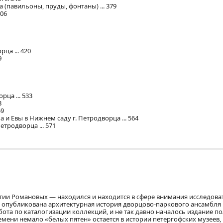
(павильоны, пруды, фонтаны) ... 379
406
ца ... 420
9
ца ... 533
3
59
и Евы в Нижнем саду г. Петродворца ... 564
тродворца ... 571
тии Романовых — находился и находится в сфере внимания исследова
 опубликована архитектурная история дворцово-паркового ансамбля 
ота по каталогизации коллекций, и не так давно началось издание п
емени немало «белых пятен» остается в истории петергофских музеев,