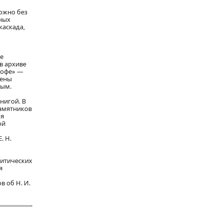
ожно без
вных
каскада,
ке
в архиве
гофе» —
лены
вым.
нигой. В
амятников
ля
ой
. Н.
литических
я
 об Н. И.