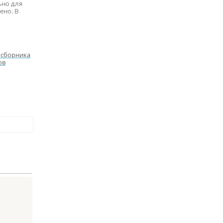
ьно для
ено. В
я сборника
ов