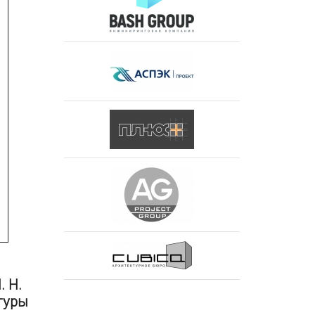
. Н.
туры