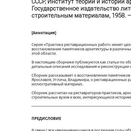
СССР, Институт теории и истории а
Государственное издательство лит
строительным материалам, 1958. — 1
[Аннотация]
Серия «Практика реставрационных работ» имеет цел
восстановление памятников архитектуры в различны
этой области.
В настоящем сборнике публикуются как статьи по общ
детальные описания исследования и реконструкции 
Сборник рассказывает о восстановлении памятников
Ярославля, Углича, Владимира, о реставрационных р
иллюстративный материал.
Сборник рассчитан на реставраторов-практиков, архи
строительных вузов и всех, интересующихся историе
ПРЕДИСЛОВИЕ
В связи с все увеличивающимся в последние годы о