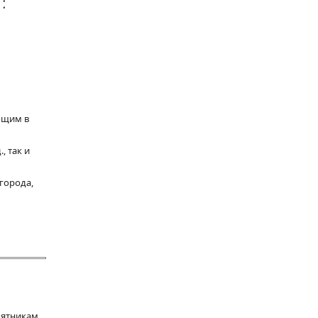
:
ющим в
, так и
города,
мятникам