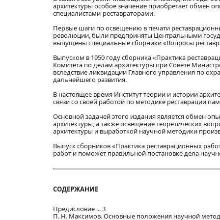
архитектуры особое значение приобретает обмен о
специалистами-реставраторами.
Первые шаги по освещению в печати реставрационны
революции, были предприняты Центральными госуда
выпущены специальные сборники «Вопросы реставрац
Выпуском в 1950 году сборника «Практика реставра
Комитета по делам архитектуры при Совете Министр
вследствие ликвидации Главного управления по охр
дальнейшего развития.
В настоящее время Институт теории и истории архит
связи со своей работой по методике реставрации па
Основной задачей этого издания является обмен оп
архитектуры, а также освещение теоретических вопр
архитектуры и выработкой научной методики произв
Выпуск сборников «Практика реставрационных работ
работ и поможет правильной постановке дела научно
СОДЕРЖАНИЕ
Предисловие ... 3
П. Н. Максимов. Основные положения научной методи