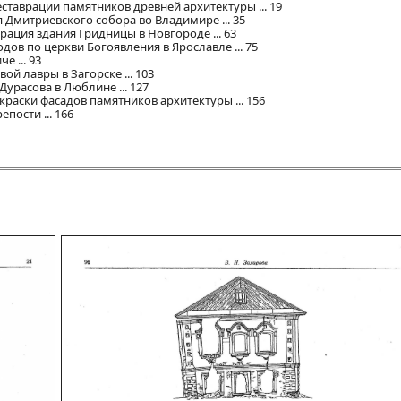
еставрации памятников древней архитектуры ... 19
я Дмитриевского собора во Владимире ... 35
врация здания Гридницы в Новгороде ... 63
дов по церкви Богоявления в Ярославле ... 75
е ... 93
ой лавры в Загорске ... 103
Дурасова в Люблине ... 127
краски фасадов памятников архитектуры ... 156
пости ... 166