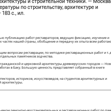
рхитектуры и строительной техники. — Москва 
ературы по строительству, архитектуре и
83 с., ил.
ью публикацию работ реставраторов, ведущих фиксацию, изучение и
х частях нашей страны, обобщение и передачу их опыта всем работа
им вопросам реставрации, по методике реставрационных работ и т. д.
отдельных памятников зодчества.
 гражданской и церковной архитектуры древнерусских городов — Нов
аботах в Баку. Большую ценность представляет собранный в книге
текторов, историков, искусствоведов, на студентов архитектурных и
й архитектуры.
бъемом ремонтно-восстановительных и реставрационных работ по па