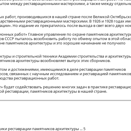
пытом между реставрационными мастерскими, а также между отдель
х работ, производившихся в нашей стране после Велмкой Октябрьск
рственными реставрационными мастерскими. В 1926 и 1928 годах и
ии». Но издание их прекратилось после выхода в свет всего двух но
ционных работ» Главное управление по охране памятников архитекту
ов СССР пыталось возобновить работу по обмену опытом в этой облас
ане памятников архитектуры и это хорошее начинание не получило
ектуры и строительной техники Академии строительства и архитектур
мятников архитектуры возобновляет выпуск этих сборников.
ытом и достижениями, имеющимися в деле реставрации памятников
осов, связанных с научным исследованием и реставрацией памятнико
одства реставрационных работ.
» будет содействовать решению многих задач в практике реставрац
й реставрации, памятников архитектуры в нашей стране.
ки реставрации памятников архитектуры ... 5