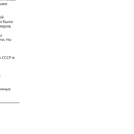
ными
ой
ми были
меров.
ры
ти. Но
ы СССР в
в
ионных