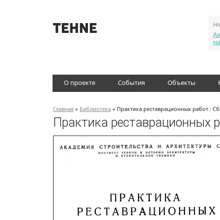
Но
Аэ
н
О проекте
События
Объекты
Главная
»
Библиотека
» Практика реставрационных работ : Сб
Практика реставрационных ра