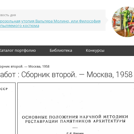
вость дня
розольная утопия Вальтера Молино, или Философия
апыляемого костюма
Каталог портфолио
Библиотека
Конкурсы
орник второй. — Москва, 1958
бот : Сборник второй. — Москва, 1958