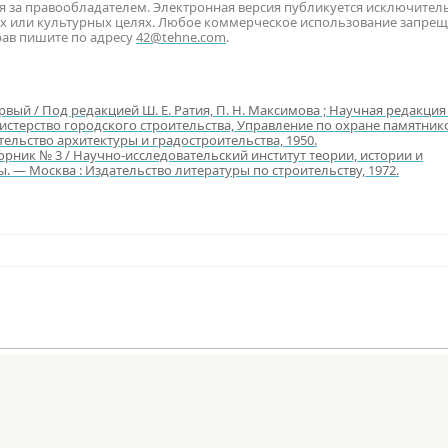
ся за правообладателем. Электронная версия публикуется исключител
х или культурных целях. Любое коммерческое использование запрещ
рав пишите по адресу
42@tehne.com
.
вый / Под редакцией Ш. Е. Ратия, П. Н. Максимова ; Научная редакци
истерство городского строительства, Управление по охране памятник
тельство архитектуры и градостроительства, 1950.
орник № 3 / Научно-исследовательский институт теории, истории и
 — Москва : Издательство литературы по строительству, 1972.