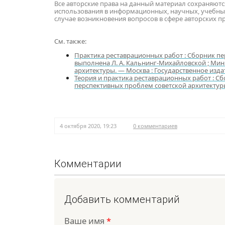
Все авторские права на данный материал сохраняют
использования в информационных, научных, учебны
случае возникновения вопросов в сфере авторских п
См. также:
Практика реставрационных работ : Сборник пер
выполнена Л. А. Кальнинг-Михайловской ; Мин
архитектуры. — Москва : Государственное изда
Теория и практика реставрационных работ : Сб
перспективных проблем советской архитектуры.
4 октября 2020, 19:23
0 комментариев
Комментарии
Добавить комментарий
Ваше имя
*