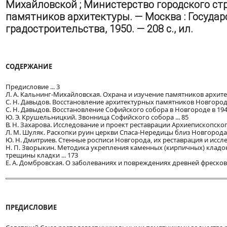
Михайловской ; Министерство городского ст
памятников архитектуры. — Москва : Госуда
градостроительства, 1950. — 208 с., ил.
СОДЕРЖАНИЕ
Предисловие ... 3
Л. А. Кальнинг-Михайловская. Охрана и изучение памятников архитек
С. Н. Давыдов. Восстановление архитектурных памятников Новгорода 
С. Н. Давыдов. Восстановление Софийского собора в Новгороде в 1945
Ю. Э. Крушельницкий. Звонница Софийского собора ... 85
В. Н. Захарова. Исследование и проект реставрации Архиепископског
Л. М. Шуляк. Раскопки руин церкви Спаса-Нередицы близ Новгорода .
Ю. Н. Дмитриев. Стенные росписи Новгорода, их реставрация и исслед
Н. П. Зворыкин. Методика укрепления каменных (кирпичных) кладо
трещины кладки ... 173
Е. А. Домбровская. О заболеваниях и повреждениях древней фресково
ПРЕДИСЛОВИЕ