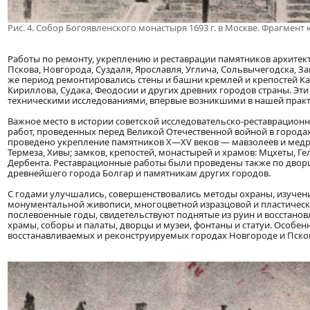
Рис. 4. Собор Богоявленского монастыря 1693 г. в Москве. Фрагмен
Работы по ремонту, укреплению и реставрации памятников архит
Пскова, Новгорода, Суздаля, Ярославля, Углича, Сольвычегодска, За
же период ремонтировались стены и башни кремлей и крепостей Каз
Кириллова, Судака, Феодосии и других древних городов страны. Эт
техническими исследованиями, впервые возникшими в нашей практ
Важное место в истории советской исследовательско-реставрацион
работ, проведенных перед Великой Отечественной войной в городах 
проведено укрепление памятников X—XV веков — мавзолеев и медре
Термеза, Хивы; замков, крепостей, монастырей и храмов: Мцхеты, Гел
Дербента. Реставрационные работы были проведены также по дворц
древнейшего города Болгар и памятникам других городов.
С годами улучшались, совершенствовались методы охраны, изучени
монументальной живописи, многоцветной изразцовой и пластическо
послевоенные годы, свидетельствуют поднятые из руин и восстано
храмы, соборы и палаты, дворцы и музеи, фонтаны и статуи. Особе
восстанавливаемых и реконструируемых городах Новгороде и Пско