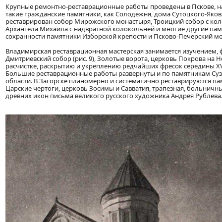
Крупные ремонтно-реставрационные работы проведены в Пскове, 
такие гражданские памятники, как Солодежня, дома Сутоцкого-Яков
реставрирован собор Мирожского монастыря, Троицкий собор с коло
Архангела Михаила с надвратной колокольней и многие другие пам
сохранности памятники Изборской крепости и Псково-Печерский м
Владимирская реставрационная мастерская занимается изучением, ф
Дмитриевский собор (рис. 9), Золотые ворота, церковь Покрова на Н
расчистке, раскрытию и укреплению редчайших фресок середины XVI
Большие реставрационные работы развернуты и по памятникам Суз
области. В Загорске планомерно и систематично реставрируются па
Царские чертоги, церковь Зосимы и Савватия, трапезная, больничн
древних икон письма великого русского художника Андрея Рублева