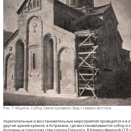
Рис. 7. Мцхета. Собор Свети Цховели. Вид с северо-востока
Укрепительные и восстановительные мероприятия проводятся и в о
другие здания кремля, в Астрахани, где восстанавливаются собор и
Коломны и городских стен города Горького. В Карело-Финской ССР