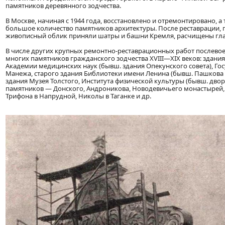
памятников деревянного зодчества.
В Москве, начиная с 1944 года, восстановлено и отремонтировано, а
большое количество памятников архитектуры. После реставрации, 
живописный облик приняли шатры и башни Кремля, расчищены глав
В числе других крупных ремонтно-реставрационных работ послево
многих памятников гражданского зодчества XVIII—XIX веков: здани
Академии медицинских наук (бывш. здания Опекунского совета), Го
Манежа, старого здания Библиотеки имени Ленина (бывш. Пашкова 
здания Музея Толстого, Института физической культуры (бывш. дворц
памятников — Донского, Андроникова, Новодевичьего монастырей, с
Трифона в Напрудной, Николы в Таганке и др.