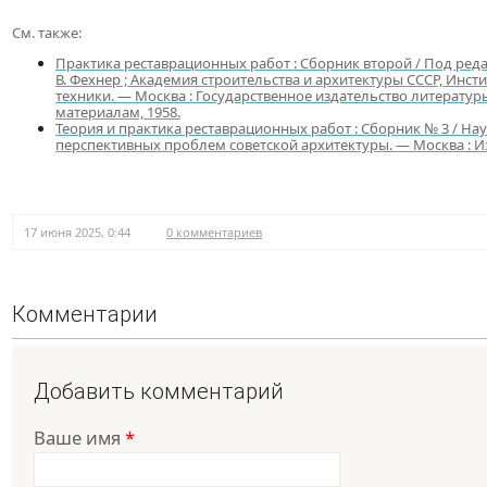
См. также:
Практика реставрационных работ : Сборник второй / Под редак
В. Фехнер ; Академия строительства и архитектуры СССР, Инст
техники. — Москва : Государственное издательство литератур
материалам, 1958.
Теория и практика реставрационных работ : Сборник № 3 / На
перспективных проблем советской архитектуры. — Москва : Из
17 июня 2025, 0:44
0 комментариев
Комментарии
Добавить комментарий
Ваше имя
*