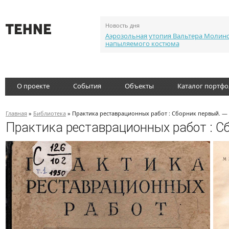
Новость дня
Аэрозольная утопия Вальтера Молин
напыляемого костюма
О проекте
События
Объекты
Каталог портф
Главная
»
Библиотека
» Практика реставрационных работ : Сборник первый. — 
Практика реставрационных работ : С