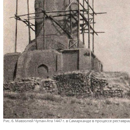
Рис. 6. Мавзолей Чупан-Ата 1447 г. в Самарканде в процессе реставр