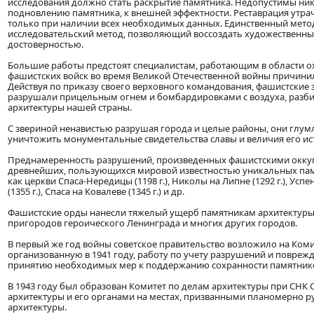
исследования должно стать раскрытие памятника. Недопустимы ник
подновлению памятника, к внешней эффектности. Реставрация утра
только при наличии всех необходимых данных. Единственный метод
исследовательский метод, позволяющий воссоздать художественны
достоверностью.
Большие работы предстоят специалистам, работающим в области о
фашистских войск во время Великой Отечественной войны причини
Действуя по приказу своего верховного командования, фашистские 
разрушали прицельным огнем и бомбардировками с воздуха, разб
архитектуры нашей страны.
С звериной ненавистью разрушая города и целые районы, они глум
уничтожить монументальные свидетельства славы и величия его и
Преднамеренность разрушений, произведенных фашистскими оккуп
древнейших, пользующихся мировой известностью уникальных памя
как церкви Спаса-Нередицы (1198 г.), Николы на Липне (1292 г.), Усп
(1355 г.), Спаса на Ковалеве (1345 г.) и др.
Фашистские орды нанесли тяжелый ущерб памятникам архитектуры К
пригородов героического Ленинграда и многих других городов.
В первый же год войны советское правительство возложило на Коми
организованную в 1941 году, работу по учету разрушений и повре
принятию необходимых мер к поддержанию сохранности памятнико
В 1943 году был образован Комитет по делам архитектуры при СНК
архитектуры и его органами на местах, призванными планомерно р
архитектуры.