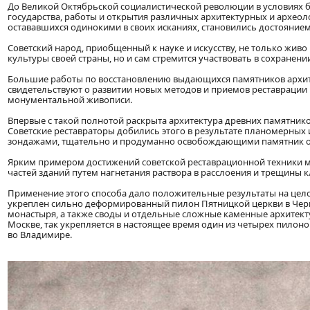
До Великой Октябрьской социалистической революции в условиях б
государства, работы и открытия различных архитектурных и археол
остававшихся одинокими в своих исканиях, становились достоянием
Советский народ, приобщенный к науке и искусству, не только жив
культуры своей страны, но и сам стремится участвовать в сохранени
Большие работы по восстановлению выдающихся памятников архите
свидетельствуют о развитии новых методов и приемов реставрации
монументальной живописи.
Впервые с такой полнотой раскрыта архитектура древних памятников
Советские реставраторы добились этого в результате планомерных
зондажами, тщательно и продуманно освобождающими памятник от
Ярким примером достижений советской реставрационной техники 
частей зданий путем нагнетания раствора в расслоения и трещины к
Применение этого способа дало положительные результаты на цело
укреплен сильно деформированный пилон Пятницкой церкви в Черн
монастыря, а также своды и отдельные сложные каменные архитект
Москве, так укрепляется в настоящее время один из четырех пило
во Владимире.