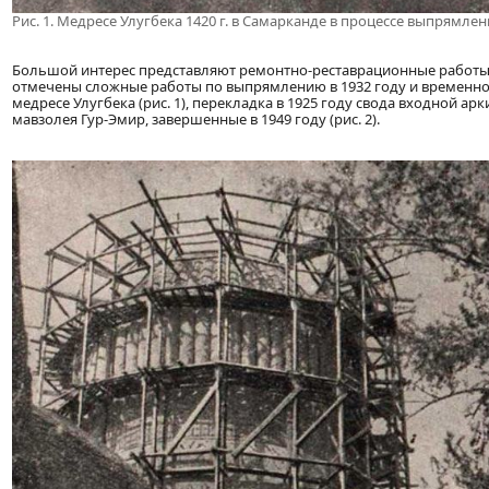
Рис. 1. Медресе Улугбека 1420 г. в Самарканде в процессе выпрямл
Большой интерес представляют ремонтно-реставрационные работы
отмечены сложные работы по выпрямлению в 1932 году и временно
медресе Улугбека (рис. 1), перекладка в 1925 году свода входной а
мавзолея Гур-Эмир, завершенные в 1949 году (рис. 2).