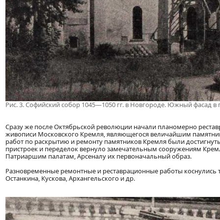
Рис. 3. Софийский собор 1045—1050 гг. в Новгороде. Южный фасад в
Сразу же после Октябрьской революции начали планомерно реста
живописи Московского Кремля, являющегося величайшим памятником
работ по раскрытию и ремонту памятников Кремля были достигнут
пристроек и переделок вернуло замечательным сооружениям Кремля
Патриаршим палатам, Арсеналу их первоначальный образ.
Разновременные ремонтные и реставрационные работы коснулись 
Останкина, Кускова, Архангельского и др.