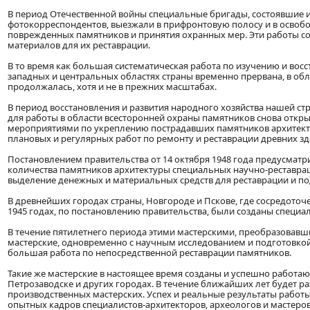
В период Отечественной войны специальные бригады, состоявшие из
фотокорреспондентов, выезжали в прифронтовую полосу и в освоб
поврежденных памятников и принятия охранных мер. Эти работы 
материалов для их реставрации.
В то время как большая систематическая работа по изучению и вос
западных и центральных областях страны временно прервана, в обл
продолжалась, хотя и не в прежних масштабах.
В период восстановления и развития народного хозяйства нашей с
для работы в области всесторонней охраны памятников снова откр
мероприятиями по укреплению пострадавших памятников архитект
плановых и регулярных работ по ремонту и реставрации древних зд
Постановлением правительства от 14 октября 1948 года предусматр
количества памятников архитектуры специальных научно-реставрац
выделение денежных и материальных средств для реставрации и п
В древнейших городах страны, Новгороде и Пскове, где сосредоточ
1945 годах, по постановлению правительства, были созданы специ
В течение пятилетнего периода этими мастерскими, преобразовавш
мастерские, одновременно с научным исследованием и подготовко
большая работа по непосредственной реставрации памятников.
Такие же мастерские в настоящее время созданы и успешно работают
Петрозаводске и других городах. В течение ближайших лет будет 
производственных мастерских. Успех и реальные результаты работы
опытных кадров специалистов-архитекторов, археологов и мастеров