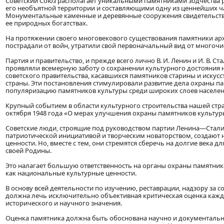
Советский Союз располагает уникальными памятниками зодчества р
его необъятной территории и составляющими одну из ценнейших ча
Монументальные каменные и деревянные сооружения свидетельствую
ее природных богатствах.
На протяжении своего многовекового существования памятники ар
пострадали от войн, утратили свой первоначальный вид от многоч
Партия и правительство, и прежде всего лично В. И. Ленин и И. В. Ст
проявляли всемерную заботу о сохранении культурного достояния 
советского правительства, касавшихся памятников старины и искус
страны. Эти постановления стимулировали развитие дела охраны па
популяризацию памятников культуры среди широких слоев населен
Крупный событием в области культурного строительства нашей стр
октября 1948 года «О мерах улучшения охраны памятников культуры
Советские люди, строящие под руководством партии Ленина—Стал
патриотической инициативой и творческим новаторством, создают
ценности. Но, вместе с тем, они стремятся сберечь на долгие века 
своей Родины.
Это налагает большую ответственность на органы охраны памятник
как национальные культурные ценности.
В основу всей деятельности по изучению, реставрации, надзору за 
должна лечь исключительно объективная критическая оценка каждо
исторического и научного значения.
Оценка памятника должна быть обоснована научно и документальн