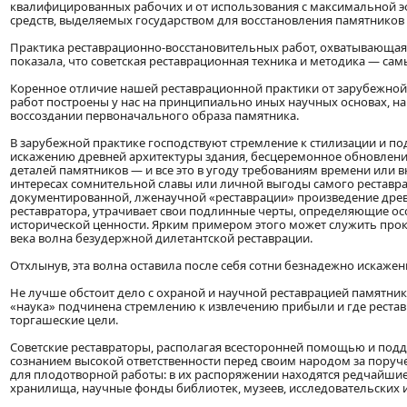
квалифицированных рабочих и от использования с максимальной 
средств, выделяемых государством для восстановления памятников
Практика реставрационно-восстановительных работ, охватывающая 
показала, что советская реставрационная техника и методика — сам
Коренное отличие нашей реставрационной практики от зарубежной с
работ построены у нас на принципиально иных научных основах, на
воссоздании первоначального образа памятника.
В зарубежной практике господствуют стремление к стилизации и п
искажению древней архитектуры здания, бесцеремонное обновлени
деталей памятников — и все это в угоду требованиям времени или в
интересах сомнительной славы или личной выгоды самого реставрат
документированной, лженаучной «реставрации» произведение древн
реставратора, утрачивает свои подлинные черты, определяющие осо
исторической ценности. Ярким примером этого может служить прок
века волна безудержной дилетантской реставрации.
Отхлынув, эта волна оставила после себя сотни безнадежно искаже
Не лучше обстоит дело с охраной и научной реставрацией памятнико
«наука» подчинена стремлению к извлечению прибыли и где реста
торгашеские цели.
Советские реставраторы, располагая всесторонней помощью и подд
сознанием высокой ответственности перед своим народом за поруч
для плодотворной работы: в их распоряжении находятся редчайши
хранилища, научные фонды библиотек, музеев, исследовательских и