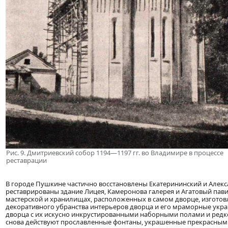
Рис. 9. Дмитриевский собор 1194—1197 гг. во Владимире в процессе
реставрации
В городе Пушкине частично восстановлены Екатерининский и Алекс
реставрированы здание Лицея, Камеронова галерея и Агатовый павил
мастерской и хранилищах, расположенных в самом дворце, изготов
декоративного убранства интерьеров дворца и его мраморные укр
дворца с их искусно инкрустированными наборными полами и редк
снова действуют прославленные фонтаны, украшенные прекрасными