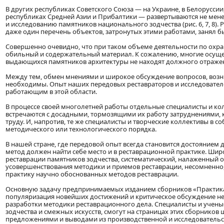
В других республиках Советского Союза — на Украине, в Белоруссии
республиках Средней Азии и Прибалтики — развертываются не мене
и исследованию памятников национального зодчества (рис. 6, 7, 8).
даже один перечень объектов, затронутых этими работами, занял б
Совершенно очевидно, что при таком объеме деятельности по охра
обильный и содержательный материал. К сожалению, многие осуще
выдающихся памятников архитектуры не находят должного отражен
Между тем, обмен мнениями и широкое обсуждение вопросов, возни
необходимы. Опыт наших передовых реставраторов и исследовател
работающим в этой области.
В процессе своей многолетней работы отдельные специалисты и ко
встречаются с досадными, тормозящими их работу затруднениями, 
труду. И, напротив, те же специалисты и творческие коллективы в 
методического или технологического порядка.
В нашей стране, где передовой опыт всегда становится достоянием 
метод должен найти себе место и в реставрационной практике. Шир
реставрации памятников зодчества, систематический, налаженный
усовершенствования методики и приемов реставрации, несомненно,
практику научно обоснованных методов реставрации.
Основную задачу предпринимаемых изданием сборников «Практика
популяризация новейших достижений и критическое обсуждение нед
разработки методики реставрационного дела. Специалисты и учен
зодчества и смежных искусств, смогут на страницах этих сборнико
предложениями и выводами из производственной и исследовательс