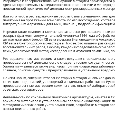
Разработка и совершенствование научной методики производства р
древних строительных материалов и освоение техники и методов д
повседневной практической деятельности реставрационных мастерс
Для того чтобы реставрационные работы были успешными, они д
памятника на протяжении всей работы по его воссозданию, состав
литературных и архивных данных и, наконец, подробной фиксацией 
Нередко такие комплексные исследовательско-реставрационные раб
раскрыт фрагмент монументальной живописи 1144 года в Софийском
штукатурки цикл фресок XII века в церкви Благовещения в Аркажа
XIV века в Снетогорском монастыре в Пскове. Это лишний раз свидет
восстановительных работ, в основу каждой исследовательской раб
лечь диалектический метод исследования и изучения памятника, п
Реставрационным мастерским, а также ведущим специалистам наря
производственной деятельностью следует в тесном сотрудничестве 
биологии — заняться также анализом причин и характера заболева
главное, поиском средств к предотвращению и устранению вредонос
Поиски новых, совершенствование старых методов и навыков давно
советских предприятий, учреждений и отдельных работников. Руко
производственные мастерские должны стать опытной лабораторией
советских реставраторов.
Деятельность по сохранению памятников архитектуры, начатая в 1
архивного материала и установлением первичной классификации п
методологических основ учета памятников, разработки методов ре
восстановительных работ.